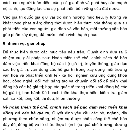
cách con người toàn diện, củng cố gia đình và phát huy sức mạnh
nội sinh, tạo động lực cho sự phát triển bền vững của đất nước.
Các giá trị quốc gia giữ vai trò định hướng mục tiêu, lý tưởng và
khát vọng phát triển; đồng thời được hiện thực hóa thông qua sự
phát triển của con người, gia đình và văn hóa, môi trường văn hóa
góp phần xây dựng đất nước phồn vinh, hạnh phúc.
6
nhiệm vụ, giải pháp
Để thực hiện được các mục tiêu nêu trên, Quyết định đưa ra 6
nhiệm vụ, giải pháp sau: Hoàn thiện thể chế, chính sách để bảo
đảm việc triển khai đồng bộ các hệ giá trị; truyền thông, giáo dục
các hệ giá trị; vận dụng các hệ giá trị trong xây dựng môi trường
văn hóa và phát triển kinh tế - xã hội; nghiên cứu ứng dụng khoa
học, công nghệ, đổi mới sáng tạo và chuyển đổi số để triển khai
đồng bộ các hệ giá trị; hợp tác quốc tế trong triển khai đồng bộ các
hệ giá trị; ban hành Kế hoạch triển khai thực hiện, kiểm tra, giám
sát, sơ kết, tổng kết, thi đua, khen thưởng
Về hoàn thiện thể chế, chính sách để bảo đảm việc triển khai
đồng bộ các hệ giá trị,
Quyết định yêu cầu các bộ, ngành, địa
phương theo chức năng, nhiệm vụ được phân công thể chế hóa
đầy đủ, đồng bộ và tổ chức thực hiện hiệu quả chủ trương, đường