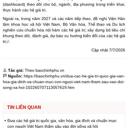
(dashboard) theo dõi cho bộ, ngành, địa phương trong triển khai,
thực hành các hệ giá trị.
Ngoài ra, trong năm 2027 và các năm tiếp theo, đề nghị Viện Hàn
lâm khoa học xã hội Việt Nam, Bộ Văn hóa, Thể thao và Du lịch
nghiên cứu chuẩn hóa nội hàm các hệ giá trị; xây dựng bộ tiêu chí
khung theo dõi, đánh giá, dự báo xu hướng biến đổi của các hệ giá
trị./.
Cập nhật 7/7/2026
Tác giả:
Theo baochinhphu.vn
Nguồn:
https://baochinhphu.vn/dua-cac-he-gia-tri-quoc-gia-van-
hoa-gia-dinh-va-chuan-muc-con-nguoi-viet-nam-tham-sau-vao-doi-
song-xa-hoi-102260707113057619.htm
TIN LIÊN QUAN
Đưa các hệ giá trị quốc gia, văn hóa, gia đình và chuẩn mực
con người Việt Nam thấm sâu vào đời sống xã hội