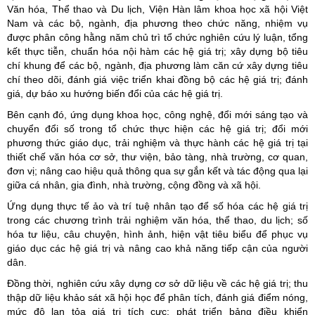
Văn hóa, Thể thao và Du lịch, Viện Hàn lâm khoa học xã hội Việt
Nam và các bộ, ngành, địa phương theo chức năng, nhiệm vụ
được phân công hằng năm chủ trì tổ chức nghiên cứu lý luận, tổng
kết thực tiễn, chuẩn hóa nội hàm các hệ giá trị; xây dựng bộ tiêu
chí khung để các bộ, ngành, địa phương làm căn cứ xây dựng tiêu
chí theo dõi, đánh giá việc triển khai đồng bộ các hệ giá trị; đánh
giá, dự báo xu hướng biến đổi của các hệ giá trị.
Bên cạnh đó, ứng dụng khoa học, công nghệ, đổi mới sáng tạo và
chuyển đổi số trong tổ chức thực hiện các hệ giá trị; đổi mới
phương thức giáo dục, trải nghiệm và thực hành các hệ giá trị tại
thiết chế văn hóa cơ sở, thư viện, bảo tàng, nhà trường, cơ quan,
đơn vị; nâng cao hiệu quả thông qua sự gắn kết và tác động qua lại
giữa cá nhân, gia đình, nhà trường, cộng đồng và xã hội.
Ứng dụng thực tế ảo và trí tuệ nhân tạo để số hóa các hệ giá trị
trong các chương trình trải nghiệm văn hóa, thể thao, du lịch; số
hóa tư liệu, câu chuyện, hình ảnh, hiện vật tiêu biểu để phục vụ
giáo dục các hệ giá trị và nâng cao khả năng tiếp cận của người
dân.
Đồng thời, nghiên cứu xây dựng cơ sở dữ liệu về các hệ giá trị; thu
thập dữ liệu khảo sát xã hội học để phân tích, đánh giá điểm nóng,
mức độ lan tỏa giá trị tích cực; phát triển bảng điều khiển