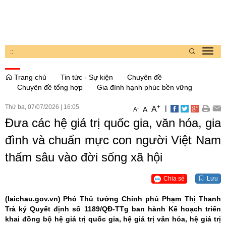
:
:
Toggl
navig
Trang chủ
Tin tức - Sự kiện
Chuyên đề
Chuyên đề tổng hợp
Gia đình hạnh phúc bền vững
Thứ ba, 07/07/2026
|
16:05
+
|
A
-
A
A
Đưa các hệ giá trị quốc gia, văn hóa, gia
đình và chuẩn mực con người Việt Nam
thấm sâu vào đời sống xã hội
Chia sẻ
Lưu
(laichau.gov.vn)
Phó Thủ tướng Chính phủ Phạm Thị Thanh
Trà ký Quyết định số 1189/QĐ-TTg ban hành Kế hoạch triển
khai đồng bộ hệ giá trị quốc gia, hệ giá trị văn hóa, hệ giá trị