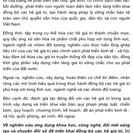
lối của Đảng về phát triển văn hóa, gia đình; có chính sách đào tạo,
bồi dưỡng, phát triển con người toàn diện làm nền tảng triển khai
đồng bộ các hệ giá trị, tạo hành lang pháp lý vững chắc bảo vệ
toàn vẹn chủ quyền văn hóa của quốc gia, dân tộc và con người
Việt Nam.
Đồng thời, tập trung cụ thể hóa các hệ giá trị thành chuẩn mực,
quy tắc ứng xử văn hóa và phẩm chất phù hợp với từng lĩnh vực,
ngành nghề và nhóm đối tượng; nghiên cứu thực hiện lồng ghép
tiêu chí của các hệ giá trị vào chính sách phát triển kinh tế - xã hội,
bảo đảm kế thừa các giá trị truyền thống tốt đẹp của dân tộc, đồng
thời góp phần xây dựng nền tảng giá trị vững chắc cho sự phát
triển của đất nước.
Ngoài ra, nghiên cứu, xây dựng, hoàn thiện cơ chế thí điểm, nhân
rộng các mô hình hiệu quả trong thực hành đồng bộ các hệ giá trị
phù hợp với từng lĩnh vực, ngành nghề và các nhóm đối tượng.
Bên cạnh đó, đánh giá tác động đối với các hệ giá trị trong quá
trình xây dựng và triển khai văn bản quy phạm pháp luật, chiến
lược, quy hoạch, chương trình, kế hoạch, đề án phát triển kinh tế -
xã hội, quốc phòng, an ninh, đối ngoại.
Về nghiên cứu ứng dụng khoa học, công nghệ, đổi mới sáng
tạo và chuyển đổi số để triển khai đồng bộ các hệ giá trị
,
Bộ