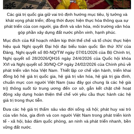
Các giá trị quốc gia giữ vai trò định hướng mục tiêu, lý tưởng và
khát vọng phát triển; đồng thời được hiện thực hóa thông qua sự
phát triển của con người, gia đình và văn hóa, môi trường văn hóa
góp phần xây dựng đất nước phồn vinh, hạnh phúc.
Mục đích của Kế hoạch nhằm kịp thời thể chế và tổ chức thực hiện
hiệu quả Nghị quyết Đại hội đại biểu toàn quốc lần thứ XIV của
Đảng, Nghị quyết số 80-NQ/TW ngày 07/01/2026 của Bộ Chính trị,
Nghị quyết số 28/2026/QH16 ngày 24/4/2026 của Quốc hội khóa
XVI và Nghị quyết số 30/NQ-CP ngày 24/02/2026 của Chính phủ về
phát triển văn hóa Việt Nam. Thiết lập cơ chế vận hành, triển khai
đồng bộ hệ giá trị quốc gia, hệ giá trị văn hóa, hệ giá trị gia đình,
chuẩn mực con người Việt Nam (sau đây gọi chung là các hệ giá
trị) thông suốt từ trung ương đến cơ sở, gắn kết chặt chẽ hoạt
động xây dựng hoàn thiện thể chế với yêu cầu thực hành các hệ
giá trị trong thực tiễn.
Đưa các hệ giá trị thấm sâu vào đời sống xã hội; phát huy vai trò
của văn hóa, gia đình và con người Việt Nam trong phát triển kinh
tế - xã hội, bảo đảm quốc phòng, an ninh và phát triển nhanh, bền
vững đất nước.