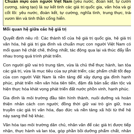
Chuẩn mực con người Việt Nam
(yêu nước, đoàn kết, tự cường, 
cương, sáng tạo) là sự kết tinh các giá trị quốc gia, văn hóa và g
cốt lõi: yêu nước, đoàn kết, tự cường, nghĩa tình, trung thực, tr
vươn lên và tinh thần cống hiến.
Mối quan hệ giữa các hệ giá trị
Quyết định nêu rõ: Các thành tố của hệ giá trị quốc gia, hệ giá trị
văn hóa, hệ giá trị gia đình và chuẩn mực con người Việt Nam có
mối quan hệ chặt chẽ, thống nhất, tác động qua lại và thúc đẩy lẫn
nhau trong quá trình phát triển.
Con người giữ vai trò trung tâm, vừa là chủ thể thực hành, lan tỏa
các giá trị, vừa là mục tiêu của sự phát triển; các phẩm chất tốt đẹp
của con người Việt Nam là nền tảng để xây dựng gia đình hạnh
phúc, phát triển nền văn hóa tiên tiến, đậm đà bản sắc dân tộc và
hiện thực hóa khát vọng phát triển đất nước phồn vinh, hạnh phúc.
Gia đình là môi trường đầu tiên hình thành, nuôi dưỡng và hoàn
thiện nhân cách con người; đồng thời giữ vai trò gìn giữ, trao
truyền các giá trị văn hóa, đạo đức và nền tảng xã hội từ thế hệ
này sang thế hệ khác.
Văn hóa tạo môi trường dân chủ, nhân văn để các giá trị được tiếp
nhận, thực hành và lan tỏa, góp phần bồi dưỡng phẩm chất, nhân