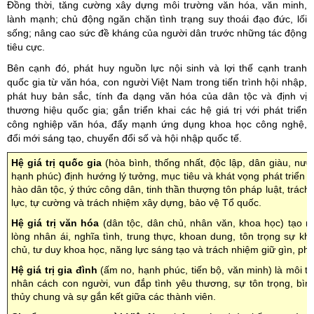
Đồng thời, tăng cường xây dựng môi trường văn hóa, văn minh,
lành mạnh; chủ động ngăn chặn tình trạng suy thoái đạo đức, lối
sống; nâng cao sức đề kháng của người dân trước những tác động
tiêu cực.
Bên cạnh đó, phát huy nguồn lực nội sinh và lợi thế cạnh tranh
quốc gia từ văn hóa, con người Việt Nam trong tiến trình hội nhập,
phát huy bản sắc, tính đa dạng văn hóa của dân tộc và định vị
thương hiệu quốc gia; gắn triển khai các hệ giá trị với phát triển
công nghiệp văn hóa, đẩy mạnh ứng dụng khoa học công nghệ,
đổi mới sáng tạo, chuyển đổi số và hội nhập quốc tế.
Hệ giá trị quốc gia
(hòa bình, thống nhất, độc lập, dân giàu, nư
hạnh phúc) định hướng lý tưởng, mục tiêu và khát vọng phát triển 
hào dân tộc, ý thức công dân, tinh thần thượng tôn pháp luật, trách n
lực, tự cường và trách nhiệm xây dựng, bảo vệ Tổ quốc.
Hệ giá trị văn hóa
(dân tộc, dân chủ, nhân văn, khoa học) tạo n
lòng nhân ái, nghĩa tình, trung thực, khoan dung, tôn trọng sự khá
chủ, tư duy khoa học, năng lực sáng tạo và trách nhiệm giữ gìn, ph
Hệ giá trị gia đình
(ấm no, hạnh phúc, tiến bộ, văn minh) là môi t
nhân cách con người, vun đắp tình yêu thương, sự tôn trọng, bình
thủy chung và sự gắn kết giữa các thành viên.