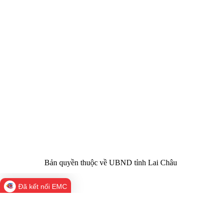
CỔNG THÔNG TIN ĐIỆN TỬ TỈNH LAI CHÂU
Cơ quan chủ
Ủy ban nhân dân tỉnh Lai Châu
quản:
31/GP-TTĐT do Sở Văn hóa, Thể thao và
Giấy phép số:
Du lịch cấp 17/4/2026
Chịu trách
Hoàng Minh Hải - Chánh Văn phòng UBND
nhiệm chính:
tỉnh Lai Châu
Trụ sở:
Tầng 1,2,3 nhà B - Trung tâm Hành chính -
Điện thoại | Fax:
Chính trị tỉnh Lai Châu
Email:
02133.876.337; 02133.876.359 |
02133.876.356
laichau@chinhphu.vn
Bản quyền thuộc về UBND tỉnh Lai Châu
Đã kết nối EMC