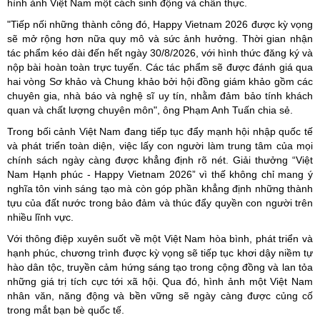
hình ảnh Việt Nam một cách sinh động và chân thực.
"Tiếp nối những thành công đó, Happy Vietnam 2026 được kỳ vọng
sẽ mở rộng hơn nữa quy mô và sức ảnh hưởng. Thời gian nhận
tác phẩm kéo dài đến hết ngày 30/8/2026, với hình thức đăng ký và
nộp bài hoàn toàn trực tuyến. Các tác phẩm sẽ được đánh giá qua
hai vòng Sơ khảo và Chung khảo bởi hội đồng giám khảo gồm các
chuyên gia, nhà báo và nghệ sĩ uy tín, nhằm đảm bảo tính khách
quan và chất lượng chuyên môn", ông Phạm Anh Tuấn chia sẻ.
Trong bối cảnh Việt Nam đang tiếp tục đẩy mạnh hội nhập quốc tế
và phát triển toàn diện, việc lấy con người làm trung tâm của mọi
chính sách ngày càng được khẳng định rõ nét. Giải thưởng “Việt
Nam Hạnh phúc - Happy Vietnam 2026” vì thế không chỉ mang ý
nghĩa tôn vinh sáng tạo mà còn góp phần khẳng định những thành
tựu của đất nước trong bảo đảm và thúc đẩy quyền con người trên
nhiều lĩnh vực.
Với thông điệp xuyên suốt về một Việt Nam hòa bình, phát triển và
hạnh phúc, chương trình được kỳ vọng sẽ tiếp tục khơi dậy niềm tự
hào dân tộc, truyền cảm hứng sáng tạo trong cộng đồng và lan tỏa
những giá trị tích cực tới xã hội. Qua đó, hình ảnh một Việt Nam
nhân văn, năng động và bền vững sẽ ngày càng được củng cố
trong mắt bạn bè quốc tế.