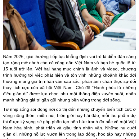
Năm 2026, giải thưởng tiếp tục khẳng định vai trò là diễn đàn sáng
tạo rộng mở dành cho cả công dân Việt Nam và bạn bè quốc tế từ
15 tuổi trở lên. Với hai hạng mục chính là ảnh và video, chương
trình hướng tới việc phát hiện và tôn vinh những khoảnh khắc đời
thường mang giá trị nhân văn sâu sắc, phản ánh chân thực sự đổi
thay tích cực của xã hội Việt Nam. Chủ đề “Hạnh phúc từ những
điều giản dị” được lựa chọn như một thông điệp xuyên suốt, nhấn
mạnh những giá trị gần gũi nhưng bền vững trong đời sống.
Từ nhịp sống sôi động nơi đô thị đến những chuyển biến tích cực ở
vùng nông thôn, miền núi, biên giới hay hải đảo, mỗi tác phẩm dự
thi được kỳ vọng sẽ góp phần tạo nên bức tranh đa sắc về một Việt
Nam hòa bình, phát triển và giàu tính nhân văn. Những nụ cười
giản dị, những nỗ lực vươn lên trong lao động, học tập hay những