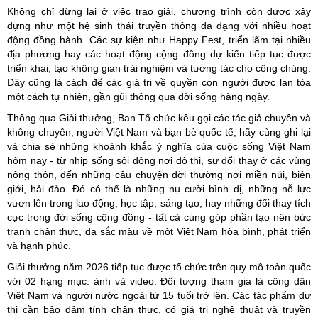
Không chỉ dừng lại ở việc trao giải, chương trình còn được xây
dựng như một hệ sinh thái truyền thông đa dạng với nhiều hoạt
động đồng hành. Các sự kiện như Happy Fest, triển lãm tại nhiều
địa phương hay các hoạt động cộng đồng dự kiến tiếp tục được
triển khai, tạo không gian trải nghiệm và tương tác cho công chúng.
Đây cũng là cách để các giá trị về quyền con người được lan tỏa
một cách tự nhiên, gần gũi thông qua đời sống hàng ngày.
Thông qua Giải thưởng, Ban Tổ chức kêu gọi các tác giả chuyên và
không chuyên, người Việt Nam và bạn bè quốc tế, hãy cùng ghi lại
và chia sẻ những khoảnh khắc ý nghĩa của cuộc sống Việt Nam
hôm nay - từ nhịp sống sôi động nơi đô thị, sự đổi thay ở các vùng
nông thôn, đến những câu chuyện đời thường nơi miền núi, biên
giới, hải đảo. Đó có thể là những nụ cười bình dị, những nỗ lực
vươn lên trong lao động, học tập, sáng tạo; hay những đổi thay tích
cực trong đời sống cộng đồng - tất cả cùng góp phần tạo nên bức
tranh chân thực, đa sắc màu về một Việt Nam hòa bình, phát triển
và hạnh phúc.
Giải thưởng năm 2026 tiếp tục được tổ chức trên quy mô toàn quốc
với 02 hạng mục: ảnh và video. Đối tượng tham gia là công dân
Việt Nam và người nước ngoài từ 15 tuổi trở lên. Các tác phẩm dự
thi cần bảo đảm tính chân thực, có giá trị nghệ thuật và truyền