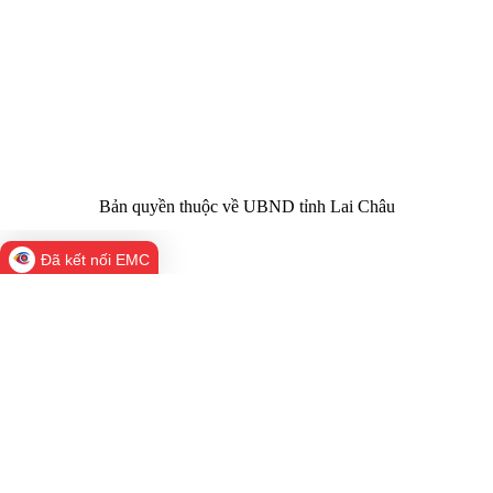
nhiệm chính:
tỉnh Lai Châu
Trụ sở:
Tầng 1,2,3 nhà B - Trung tâm Hành chính -
Điện thoại | Fax:
Chính trị tỉnh Lai Châu
Email:
02133.876.337; 02133.876.359 |
02133.876.356
laichau@chinhphu.vn
Bản quyền thuộc về UBND tỉnh Lai Châu
Đã kết nối EMC