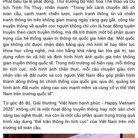
Phát biểu tại lễ phát động, Thứ trưởng Bộ Văn hoá Thể thao và Du
lịch Trịnh Thị Thuỷ, nhấn mạnh: "Trong bối cảnh chuyển đổi số
toàn cầu, cạnh tranh chiến lược, cạnh tranh thông tin và chiến
tranh thông tin trên không gian mạng ngày càng gay gắt, công tác
truyền thông về quyền con người không chỉ còn là hoạt động tuyên
truyền theo cách truyền thống, mà đã trở thành một bộ phận quan
trọng của hệ thống quản trị thông tin quốc gia hiện đại. Một quốc
gia không chỉ được nhận diện bằng quy mô
kinh tế
hay tiềm lực
khoa học công nghệ, mà còn bằng khả năng lan tỏa giá trị, tạo
dựng niềm tin xã hội và định hình hình ảnh quốc gia trên không
gian truyền thông quốc tế. Trong môi trường số hiện nay, mỗi thông
tin tích cực, mỗi hình ảnh chân thực, mỗi câu chuyện giàu tính
nhân văn về đất nước và con người Việt Nam đều góp phần hình
thành dòng thông tin chính thống của quốc gia; qua đó, quảng bá
hình ảnh đất nước nâng cao sức mạnh mềm và củng cố vị thế Việt
Nam trên trường quốc tế".
Từ góc độ đó, Giải thưởng “Việt Nam hạnh phúc - Happy Vietnam
2026” không chỉ là một hoạt động truyền thông hay một sân chơi
sáng tạo nghệ thuật, mà còn là một cấu phần quan trọng trong quá
trình xây dựng “thế trận thông tin tích cực” của Việt Nam trên môi
trường số toàn cầu.