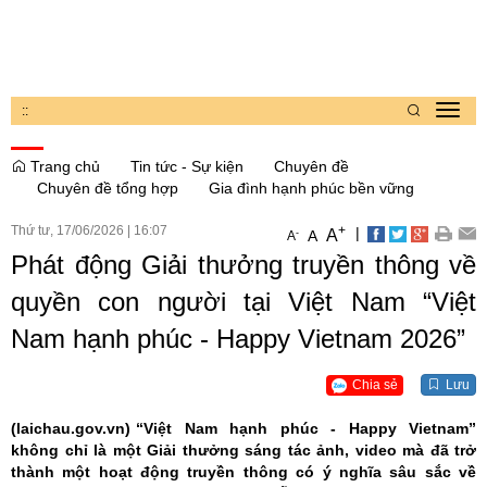
:
:
Toggl
navig
Trang chủ
Tin tức - Sự kiện
Chuyên đề
Chuyên đề tổng hợp
Gia đình hạnh phúc bền vững
Thứ tư, 17/06/2026
|
16:07
+
|
A
-
A
A
Phát động Giải thưởng truyền thông về
quyền con người tại Việt Nam “Việt
Nam hạnh phúc - Happy Vietnam 2026”
Chia sẻ
Lưu
(laichau.gov.vn)
“Việt Nam hạnh phúc - Happy Vietnam”
không chỉ là một Giải thưởng sáng tác ảnh, video mà đã trở
thành một hoạt động truyền thông có ý nghĩa sâu sắc về