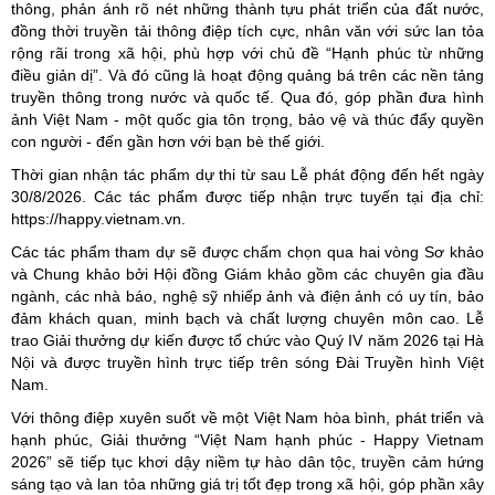
thông, phản ánh rõ nét những thành tựu phát triển của đất nước,
đồng thời truyền tải thông điệp tích cực, nhân văn với sức lan tỏa
rộng rãi trong xã hội, phù hợp với chủ đề “Hạnh phúc từ những
điều giản dị”. Và đó cũng là hoạt động quảng bá trên các nền tảng
truyền thông trong nước và quốc tế. Qua đó, góp phần đưa hình
ảnh Việt Nam - một quốc gia tôn trọng, bảo vệ và thúc đẩy quyền
con người - đến gần hơn với bạn bè thế giới.
Thời gian nhận tác phẩm dự thi từ sau Lễ phát động đến hết ngày
30/8/2026. Các tác phẩm được tiếp nhận trực tuyến tại địa chỉ:
https://happy.vietnam.vn
.
Các tác phẩm tham dự sẽ được chấm chọn qua hai vòng Sơ khảo
và Chung khảo bởi Hội đồng Giám khảo gồm các chuyên gia đầu
ngành, các nhà báo, nghệ sỹ nhiếp ảnh và điện ảnh có uy tín, bảo
đảm khách quan, minh bạch và chất lượng chuyên môn cao. Lễ
trao Giải thưởng dự kiến được tổ chức vào Quý IV năm 2026 tại Hà
Nội và được truyền hình trực tiếp trên sóng Đài Truyền hình Việt
Nam.
Với thông điệp xuyên suốt về một Việt Nam hòa bình, phát triển và
hạnh phúc, Giải thưởng “Việt Nam hạnh phúc - Happy Vietnam
2026” sẽ tiếp tục khơi dậy niềm tự hào dân tộc, truyền cảm hứng
sáng tạo và lan tỏa những giá trị tốt đẹp trong xã hội, góp phần xây