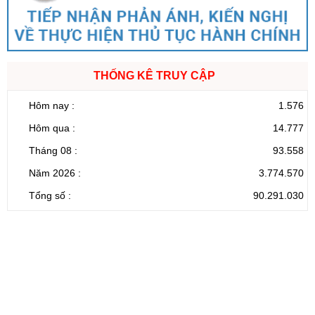
THỐNG KÊ TRUY CẬP
Hôm nay :
1.576
Hôm qua :
14.777
Tháng 08 :
93.558
Năm 2026 :
3.774.570
Tổng số :
90.291.030
CỔNG THÔNG TIN ĐIỆN TỬ TỈNH LAI CHÂU
Cơ quan chủ
Ủy ban nhân dân tỉnh Lai Châu
quản:
31/GP-TTĐT do Sở Văn hóa, Thể thao và
Giấy phép số:
Du lịch cấp 17/4/2026
Chịu trách
Hoàng Minh Hải - Chánh Văn phòng UBND