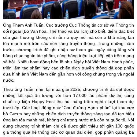
Ông Phạm Anh Tuấn, Cục trưởng Cục Thông tin cơ sở và Thông tin
đối ngoại (Bộ Văn hóa, Thể thao và Du lịch) cho biết, điểm đặc biệt
của giải thưởng không chỉ nằm ở quy mô mà còn ở khả năng lan
tỏa mạnh mẽ trên các nền tảng truyền thông. Trong những năm
trước, chương trình đã ghi nhận sự tham gia ngày càng tăng với
hàng chục nghìn tác phẩm, cùng hàng triệu lượt tiếp cận trên mạng
xã hội. Nhiều hoạt động bên lề như Ngày hội Việt Nam Hạnh phúc,
triển lãm tác phẩm hay các chiến dịch truyền thông đã góp phần
đưa hình ảnh Việt Nam đến gần hơn với công chúng trong và ngoài
nước.
Theo ông Tuấn, nhìn lại mùa giải 2025, chương trình đã đạt được
những kết quả ấn tượng với hơn 17.000 tác phẩm dự thi, cùng
chuỗi sự kiện Happy Fest thu hút hàng trăm nghìn lượt tham dự
trực tiếp. Các hoạt động như “Con đường Hạnh phúc” tại khu vực
hồ Gươm hay những chiến dịch truyền thông sáng tạo đã tạo hiệu
ứng lan tỏa mạnh mẽ, không chỉ trong nước mà còn ra quốc tế. Nội
dung chương trình thậm chí đã được giới thiệu tới gần 100 quốc
gia thông qua hệ thống các cơ quan đại diện, góp phần quảng bá