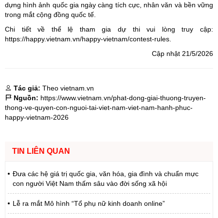
dựng hình ảnh quốc gia ngày càng tích cực, nhân văn và bền vững
trong mắt cộng đồng quốc tế.
Chi tiết về thể lệ tham gia dự thi vui lòng truy cập:
https://happy.vietnam.vn/happy-vietnam/contest-rules
.
Cập nhật 21/5/2026
Tác giả:
Theo vietnam.vn
Nguồn:
https://www.vietnam.vn/phat-dong-giai-thuong-truyen-
thong-ve-quyen-con-nguoi-tai-viet-nam-viet-nam-hanh-phuc-
happy-vietnam-2026
TIN LIÊN QUAN
Đưa các hệ giá trị quốc gia, văn hóa, gia đình và chuẩn mực
con người Việt Nam thấm sâu vào đời sống xã hội
Lễ ra mắt Mô hình “Tổ phụ nữ kinh doanh online”