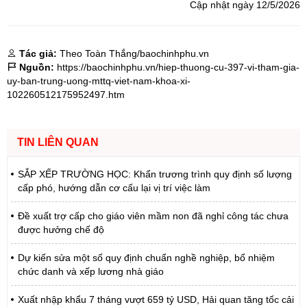
Cập nhật ngày 12/5/2026
Tác giả:
Theo Toàn Thắng/baochinhphu.vn
Nguồn:
https://baochinhphu.vn/hiep-thuong-cu-397-vi-tham-gia-
uy-ban-trung-uong-mttq-viet-nam-khoa-xi-
102260512175952497.htm
TIN LIÊN QUAN
SẮP XẾP TRƯỜNG HỌC: Khẩn trương trình quy định số lượng
cấp phó, hướng dẫn cơ cấu lại vị trí việc làm
Đề xuất trợ cấp cho giáo viên mầm non đã nghỉ công tác chưa
được hưởng chế độ
Dự kiến sửa một số quy định chuẩn nghề nghiệp, bổ nhiệm
chức danh và xếp lương nhà giáo
Xuất nhập khẩu 7 tháng vượt 659 tỷ USD, Hải quan tăng tốc cải