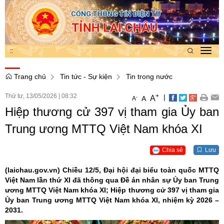
:
:
Toggl
navig
Trang chủ
Tin tức - Sự kiện
Tin trong nước
Thứ tư, 13/05/2026
|
08:32
+
|
A
-
A
A
Hiệp thương cử 397 vị tham gia Ủy ban
Trung ương MTTQ Việt Nam khóa XI
Chia sẻ
Lưu
(laichau.gov.vn)
Chiều 12/5, Đại hội đại biểu toàn quốc MTTQ
Việt Nam lần thứ XI đã thông qua Đề án nhân sự Ủy ban Trung
ương MTTQ Việt Nam khóa XI; Hiệp thương cử 397 vị tham gia
Ủy ban Trung ương MTTQ Việt Nam khóa XI, nhiệm kỳ 2026 –
2031.