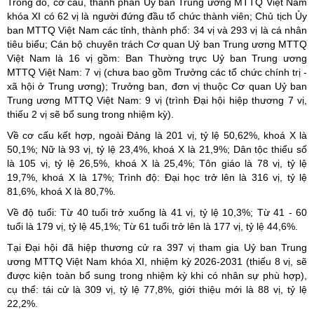
Trong đó, cơ cấu, thành phần Uỷ ban Trung ương MTTQ Việt Nam
khóa XI có 62 vị là người đứng đầu tổ chức thành viên; Chủ tịch Ủy
ban MTTQ Việt Nam các tỉnh, thành phố: 34 vị và 293 vị là cá nhân
tiêu biểu; Cán bộ chuyên trách Cơ quan Uỷ ban Trung ương MTTQ
Việt Nam là 16 vị gồm: Ban Thường trực Uỷ ban Trung ương
MTTQ Việt Nam: 7 vị (chưa bao gồm Trưởng các tổ chức chính trị -
xã hội ở Trung ương); Trưởng ban, đơn vị thuộc Cơ quan Uỷ ban
Trung ương MTTQ Việt Nam: 9 vị (trình Đại hội hiệp thương 7 vị,
thiếu 2 vị sẽ bổ sung trong nhiệm kỳ).
Về cơ cấu kết hợp, ngoài Đảng là 201 vị, tỷ lệ 50,62%, khoá X là
50,1%; Nữ là 93 vị, tỷ lệ 23,4%, khoá X là 21,9%; Dân tộc thiểu số
là 105 vị, tỷ lệ 26,5%, khoá X là 25,4%; Tôn giáo là 78 vị, tỷ lệ
19,7%, khoá X là 17%; Trình độ: Đại học trở lên là 316 vị, tỷ lệ
81,6%, khoá X là 80,7%.
Về độ tuổi: Từ 40 tuổi trở xuống là 41 vị, tỷ lệ 10,3%; Từ 41 - 60
tuổi là 179 vị, tỷ lệ 45,1%; Từ 61 tuổi trở lên là 177 vị, tỷ lệ 44,6%.
Tại Đại hội đã hiệp thương cử ra 397 vị tham gia Uỷ ban Trung
ương MTTQ Việt Nam khóa XI, nhiệm kỳ 2026-2031 (thiếu 8 vị, sẽ
được kiện toàn bổ sung trong nhiệm kỳ khi có nhân sự phù hợp),
cụ thể: tái cử là 309 vị, tỷ lệ 77,8%, giới thiệu mới là 88 vị, tỷ lệ
22,2%.