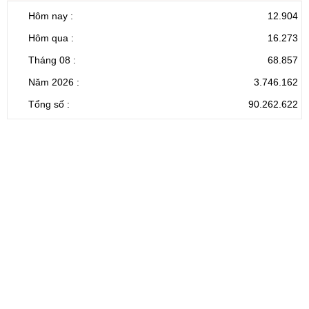
Hôm nay :
12.904
Hôm qua :
16.273
Tháng 08 :
68.857
Năm 2026 :
3.746.162
Tổng số :
90.262.622
CỔNG THÔNG TIN ĐIỆN TỬ TỈNH LAI CHÂU
Cơ quan chủ
Ủy ban nhân dân tỉnh Lai Châu
quản:
31/GP-TTĐT do Sở Văn hóa, Thể thao và
Giấy phép số:
Du lịch cấp 17/4/2026
Chịu trách
Hoàng Minh Hải - Chánh Văn phòng UBND
nhiệm chính:
tỉnh Lai Châu
Trụ sở:
Tầng 1,2,3 nhà B - Trung tâm Hành chính -
Điện thoại | Fax:
Chính trị tỉnh Lai Châu
Email:
02133.876.337; 02133.876.359 |
02133.876.356
laichau@chinhphu.vn