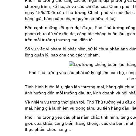
Phó Thủ tướng cho rằng các bộ, ngành, địa phương và các 
chương trình, kế hoạch và các chỉ đạo của Chính phủ, 
ngày 15/5/2025 của Thủ tướng Chính phủ về mở đợt cao 
hàng giả, hàng xâm phạm quyền sở hữu trí tuệ.
Bên cạnh những kết quả đạt được, Phó Thủ tướng cũng ch
phạm chưa đủ sức răn đe; công tác chống buôn lậu, gian 
trên môi trường thương mại điện tử.
Số vụ việc vi phạm bị phát hiện, xử lý chưa phản ánh đú
lỏng quản lý, bao che cho các vi phạm.
Phó Thủ tướng yêu cầu phải xử lý nghiêm cán bộ, công ch
che 
Tình hình buôn lậu, gian lận thương mại, hàng giả chưa đư
ảnh hưởng đến môi trường đầu tư, kinh doanh và hội nhậ
Về nhiệm vụ trong thời gian tới, Phó Thủ tướng yêu cầu 
mại, hàng giả là nhiệm vụ trọng tâm, ưu tiên hàng đầu, lâ
Phó Thủ tướng yêu cầu phải nắm chắc tình hình, tăng cườn
giới, cửa khẩu, cảng biển, hàng không, các địa bàn, mặt
thực phẩm chức năng…