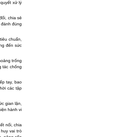
(05/08/2026)
quyết xử lý
ổi, chia sẻ
g, đánh đúng
tiêu chuẩn,
ởng đến sức
hoảng trống
g tác chống
ếp tay, bao
hời các tập
c gian lận,
iện hành vi
t nối, chia
huy vai trò