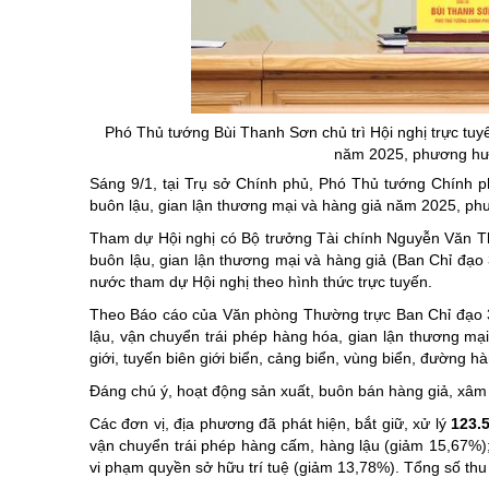
Chuyên đề tổ
Phó Thủ tướng Bùi Thanh Sơn chủ trì Hội nghị trực tuy
năm 2025, phương hư
Sáng 9/1, tại Trụ sở Chính phủ, Phó Thủ tướng Chính ph
buôn lậu, gian lận thương mại và hàng giả năm 2025, p
Tham dự Hội nghị có Bộ trưởng Tài chính Nguyễn Văn Th
buôn lậu, gian lận thương mại và hàng giả (Ban Chỉ đạo 
nước tham dự Hội nghị theo hình thức trực tuyến.
Theo Báo cáo của Văn phòng Thường trực Ban Chỉ đạo 
lậu, vận chuyển trái phép hàng hóa, gian lận thương mại
giới, tuyến biên giới biển, cảng biển, vùng biển, đường h
Đáng chú ý, hoạt động sản xuất, buôn bán hàng giả, xâm 
Các đơn vị, địa phương đã phát hiện, bắt giữ, xử lý
123.
vận chuyển trái phép hàng cấm, hàng lậu (giảm 15,67%); 
vi phạm quyền sở hữu trí tuệ (giảm 13,78%). Tổng số th