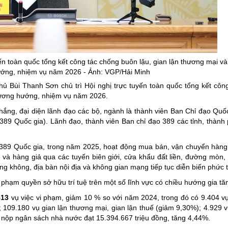
ng hợp
Giảm nghèo bền vững
Đưa nghị quyết của Đảng v
Bầu cử đại biểu Quốc hội k
Đại hội Đảng các cấp
ến toàn quốc tổng kết công tác chống buôn lậu, gian lận thương mại và
ớng, nhiệm vụ năm 2026 - Ảnh: VGP/Hải Minh
Gia đình hạnh phúc bền vữ
ủ Bùi Thanh Sơn chủ trì Hội nghị trực tuyến toàn quốc tổng kết côn
An toàn thông tin
hương hướng, nhiệm vụ năm 2026.
Thông tin biên giới
ắng, đại diện lãnh đạo các bộ, ngành là thành viên Ban Chỉ đạo Quố
389 Quốc gia). Lãnh đạo, thành viên Ban chỉ đạo 389 các tỉnh, thành 
Người Việt Nam ưu tiên dùn
Điểm báo
389 Quốc gia, trong năm 2025, hoạt động mua bán, vận chuyển hàn
 và hàng giả qua các tuyến biên giới, cửa khẩu đất liền, đường mòn, 
Phóng sự ảnh
àng không, địa bàn nội địa và không gian mạng tiếp tục diễn biến phức 
Chuyên mục khác
phạm quyền sở hữu trí tuệ trên một số lĩnh vực có chiều hướng gia tă
513
vụ việc vi phạm, giảm 10 % so với năm 2024, trong đó có 9.404 v
109.180 vụ gian lận thương mại, gian lận thuế (giảm 9,30%); 4.929 v
u nộp ngân sách nhà nước đạt 15.394.667 triệu đồng, tăng 4,44%.