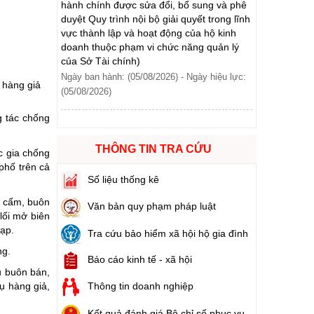
doanh thuộc phạm vi chức năng quản lý
của Sở Tài chính)
Ngày ban hành: (05/08/2026)
-
Ngày hiệu lực:
ào cuộc sống
(05/08/2026)
hóa XVI và đại biểu Hội đồng nhân dân các cấp nhiệm kỳ 2026 - 2031
Số:
1705/QĐ-UBND
 hàng giả
Tên:
(Quyết định Về việc công bố thủ tục
ng
hành chính sửa đổi, bổ sung và phê duyệt
g tác chống
Quy trình nội bộ giải quyết thủ tục hành
chính trong lĩnh vực đấu thầu lựa chọn nhà
THÔNG TIN TRA CỨU
c gia chống
đầu tư thuộc phạm vi chức năng quản lý
phố trên cả
của Sở Tài chính)
g hàng Việt Nam
Số liệu thống kê
Ngày ban hành: (05/08/2026)
-
Ngày hiệu lực:
(05/08/2026)
g cấm, buôn
Văn bản quy phạm pháp luật
lối mở biên
tạp.
Tra cứu bảo hiểm xã hội hộ gia đình
Số:
1700/QĐ-UBND
Tên:
(Quyết định Về việc công bố thủ tục
ng.
Báo cáo kinh tế - xã hội
hành chính mới ban hành và Phê duyệt
ụ buôn bán,
quy trình nội bộ giải quyết lĩnh vực đăng ký
ụ hàng giả,
Thông tin doanh nghiệp
hoạt động của Ngân hàng Chính sách xã
hội thuộc phạm vi chức năng quản lý của
Kết quả đánh giá Bộ chỉ số phục vụ