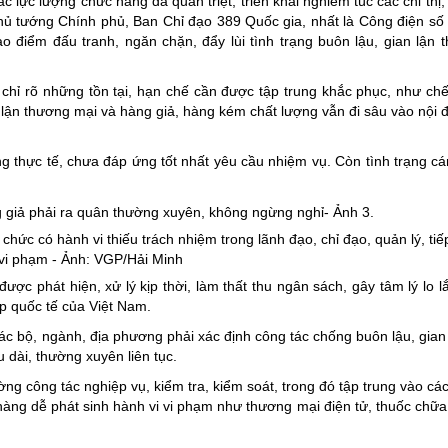
lực lượng chức năng đã quán triệt, triển khai nghiêm túc các chỉ thị, 
Thủ tướng Chính phủ, Ban Chỉ đạo 389 Quốc gia, nhất là Công điện s
điểm đấu tranh, ngăn chặn, đẩy lùi tình trạng buôn lậu, gian lận 
ỉ rõ những tồn tại, hạn chế cần được tập trung khắc phục, như chế t
lận thương mại và hàng giả, hàng kém chất lượng vẫn đi sâu vào nội đị
ng thực tế, chưa đáp ứng tốt nhất yêu cầu nhiệm vụ. Còn tình trạng c
ức có hành vi thiếu trách nhiệm trong lãnh đạo, chỉ đạo, quản lý, tiế
vi phạm - Ảnh: VGP/Hải Minh
ợc phát hiện, xử lý kịp thời, làm thất thu ngân sách, gây tâm lý lo l
p quốc tế của Việt Nam.
các bộ, ngành, địa phương phải xác định công tác chống buôn lậu, gian
u dài, thường xuyên liên tục.
g công tác nghiệp vụ, kiểm tra, kiểm soát, trong đó tập trung vào các
 hàng dễ phát sinh hành vi vi phạm như thương mại điện tử, thuốc chữa