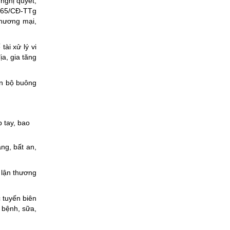
nghị quyết,
chính trong lĩnh vực đấu thầu lựa chọn nhà
ố 65/CĐ-TTg
đầu tư thuộc phạm vi chức năng quản lý
thương mại,
của Sở Tài chính)
Ngày ban hành: (05/08/2026)
-
Ngày hiệu lực:
ài xử lý vi
(05/08/2026)
a, gia tăng
Số:
1700/QĐ-UBND
án bộ buông
Tên:
(Quyết định Về việc công bố thủ tục
hành chính mới ban hành và Phê duyệt
quy trình nội bộ giải quyết lĩnh vực đăng ký
hoạt động của Ngân hàng Chính sách xã
p tay, bao
hội thuộc phạm vi chức năng quản lý của
Sở Tài chính)
ắng, bất an,
Ngày ban hành: (05/08/2026)
-
Ngày hiệu lực:
(05/08/2026)
 lận thương
Số:
1699/QĐ-UBND
 tuyến biên
Tên:
(Quyết định Ban hành Từ điển dữ liệu
 bệnh, sữa,
dùng chung tỉnh Lai Châu (Phiên bản 1.0))
Ngày ban hành: (05/08/2026)
-
Ngày hiệu lực: