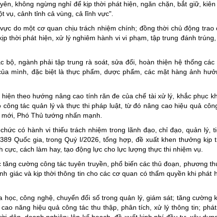
ên, không ngừng nghỉ để kịp thời phát hiện, ngăn chặn, bắt giữ, kiên 
vụ, cảnh tỉnh cả vùng, cả lĩnh vực".
 vực do một cơ quan chịu trách nhiệm chính; đồng thời chủ động trao đ
kịp thời phát hiện, xử lý nghiêm hành vi vi phạm, tập trung đánh trún
bộ, ngành phải tập trung rà soát, sửa đổi, hoàn thiện hệ thống các 
ý của mình, đặc biệt là thực phẩm, dược phẩm, các mặt hàng ảnh hư
c hiện theo hướng nâng cao tính răn đe của chế tài xử lý, khắc phục k
o công tác quản lý và thực thi pháp luật, từ đó nâng cao hiệu quả côn
nh mới, Phó Thủ tướng nhấn mạnh.
ức có hành vi thiếu trách nhiệm trong lãnh đạo, chỉ đạo, quản lý, ti
89 Quốc gia, trong Quý I/2026, tổng hợp, đề xuất khen thưởng kịp t
h cực, cách làm hay, tạo động lực cho lực lượng thực thi nhiệm vụ.
 tăng cường công tác tuyên truyền, phổ biến các thủ đoạn, phương thứ
h giác và kịp thời thông tin cho các cơ quan có thẩm quyền khi phát h
ọc, công nghệ, chuyển đổi số trong quản lý, giám sát; tăng cường kế
ao năng hiệu quả công tác thu thập, phân tích, xử lý thông tin; phát 