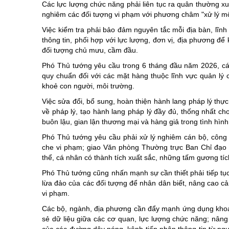
Các lực lượng chức năng phải liên tục ra quân thường xuy
nghiêm các đối tượng vi phạm với phương châm "xử lý một 
Việc kiểm tra phải bảo đảm nguyên tắc mỗi địa bàn, lĩnh
thông tin, phối hợp với lực lượng, đơn vị, địa phương để 
đối tượng chủ mưu, cầm đầu.
Phó Thủ tướng yêu cầu trong 6 tháng đầu năm 2026, các 
quy chuẩn đối với các mặt hàng thuộc lĩnh vực quản l
khoẻ con người, môi trường.
Việc sửa đổi, bổ sung, hoàn thiện hành lang pháp lý thự
về pháp lý, tạo hành lang pháp lý đầy đủ, thống nhất ch
buôn lậu, gian lận thương mại và hàng giả trong tình hì
Phó Thủ tướng yêu cầu phải xử lý nghiêm cán bộ, công ch
che vi phạm; giao Văn phòng Thường trực Ban Chỉ đạo 3
thể, cá nhân có thành tích xuất sắc, những tấm gương tíc
Phó Thủ tướng cũng nhấn mạnh sự cần thiết phải tiếp tục
lừa đảo của các đối tượng để nhân dân biết, nâng cao cản
vi phạm.
Các bộ, ngành, địa phương cần đẩy mạnh ứng dụng khoa h
sẻ dữ liệu giữa các cơ quan, lực lượng chức năng; nâng c