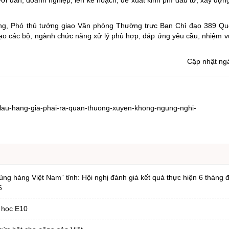
ời dân, doanh nghiệp; lên kế hoạch, đề xuất kinh phí đầu tư, xây dựn
ương, Phó thủ tướng giao Văn phòng Thường trực Ban Chỉ đạo 389 Qu
o các bộ, ngành chức năng xử lý phù hợp, đáp ứng yêu cầu, nhiệm vụ
Cập nhật ng
-lau-hang-gia-phai-ra-quan-thuong-xuyen-khong-ngung-nghi-
ng hàng Việt Nam” tỉnh: Hội nghị đánh giá kết quả thực hiện 6 tháng
6
 học E10