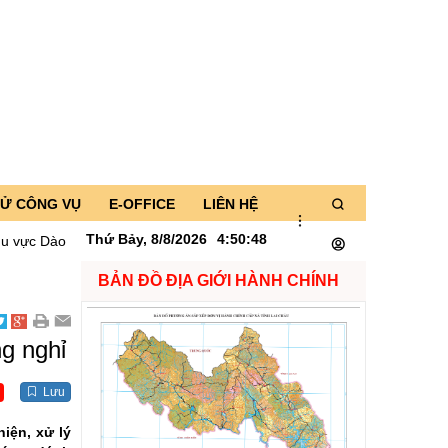
TỬ CÔNG VỤ
E-OFFICE
LIÊN HỆ
Thứ Bảy, 8/8/2026
4
:
50
:
50
 San và kiểm tra tiến độ xây dựng Trường Phổ thông Nội trú liên cấp 
BẢN ĐỒ ĐỊA GIỚI HÀNH CHÍNH
g nghỉ
Lưu
Số:
1721/QĐ-UBND
Tên:
(Quyết định Phê duyệt phương án
iện, xử lý