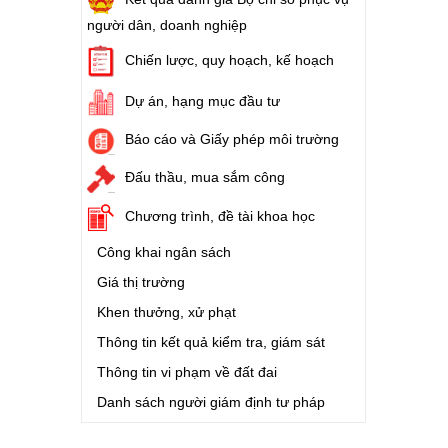
Sở Tài chính)
người dân, doanh nghiệp
Ngày ban hành: (05/08/2026)
-
Ngày hiệu lực:
(05/08/2026)
Chiến lược, quy hoạch, kế hoạch
Dự án, hạng mục đầu tư
Số:
1699/QĐ-UBND
Tên:
(Quyết định Ban hành Từ điển dữ liệu
Báo cáo và Giấy phép môi trường
dùng chung tỉnh Lai Châu (Phiên bản 1.0))
Ngày ban hành: (05/08/2026)
-
Ngày hiệu lực:
Đấu thầu, mua sắm công
(05/08/2026)
Chương trình, đề tài khoa học
Số:
1721/QĐ-UBND
Công khai ngân sách
Tên:
(Quyết định Phê duyệt phương án
Giá thị trường
đấu giá quyền sử dụng đất đối với 04 thửa
đất thương mại, dịch vụ năm 2026 trên địa
Khen thưởng, xử phạt
bàn tỉnh Lai Châu)
Thông tin kết quả kiểm tra, giám sát
Ngày ban hành: (07/08/2026)
-
Ngày hiệu lực:
(07/08/2026)
Thông tin vi phạm về đất đai
Danh sách người giám định tư pháp
Số:
6731/UBND-KTN
Tên:
(Công văn V/v triển khai thực hiện