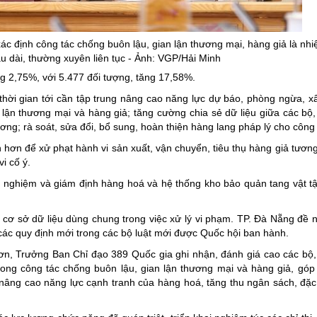
c định công tác chống buôn lậu, gian lận thương mại, hàng giả là nhi
âu dài, thường xuyên liên tục - Ảnh: VGP/Hải Minh
ng 2,75%, với 5.477 đối tượng, tăng 17,58%.
 thời gian tới cần tập trung nâng cao năng lực dự báo, phòng ngừa, x
lận thương mại và hàng giả; tăng cường chia sẻ dữ liệu giữa các bộ,
ng; rà soát, sửa đổi, bổ sung, hoàn thiện hàng lang pháp lý cho công 
hơn để xử phạt hành vi sản xuất, vận chuyển, tiêu thụ hàng giả tươn
i cố ý.
m nghiệm và giám định hàng hoá và hệ thống kho bảo quản tang vật tậ
cơ sở dữ liệu dùng chung trong việc xử lý vi phạm. TP. Đà Nẵng đề n
các quy định mới trong các bộ luật mới được Quốc hội ban hành.
ơn, Trưởng Ban Chỉ đạo 389 Quốc gia ghi nhận, đánh giá cao các bộ,
rong công tác chống buôn lậu, gian lận thương mại và hàng giả, gó
nâng cao năng lực cạnh tranh của hàng hoá, tăng thu ngân sách, đặc 