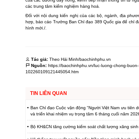
của các đường dây nóng, kênh tiếp nhận thông tin từ ngư
các trung tâm kiểm nghiệm hàng hoá.
Đối với nội dung kiến nghị của các bộ, ngành, địa ph
hợp, báo cáo Trưởng Ban Chỉ đạo 389 Quốc gia để chỉ đạ
hình mới./.
Tác giả:
Theo Hải Minh/baochinhphu.vn
Nguồn:
https://baochinhphu.vn/luc-luong-chong-buon
102260109121445054.htm
TIN LIÊN QUAN
Ban Chỉ đạo Cuộc vận động “Người Việt Nam ưu tiên dù
và triển khai nhiệm vụ trọng tâm 6 tháng cuối năm 202
Bộ KH&CN tăng cường kiểm soát chất lượng xăng sinh