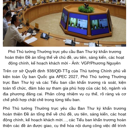
Phó Thủ tướng Thường trực yêu cầu Ban Thư ký khẩn trương
hoàn thiện Đề án tổng thể về chủ đề, ưu tiên, sáng kiến, các hoạt
động chính, kế hoạch khách mời - Ảnh: VGP/Phương Nguyên
Trên cơ sở Quyết định 938/QĐ-TTg của Thủ tướng Chính phủ về
kiện toàn Ủy ban Quốc gia APEC 2027, Phó Thủ tướng Thường
trực Ban Thư ký và các Tiểu ban cần khẩn trương rà soát, kiện
toàn tổ chức, đảm bảo sự tham gia phù hợp của các bộ, ngành và
địa phương đăng cai. Phân công nhiệm vụ cụ thể, rõ ràng và cơ
chế phối hợp chặt chẽ trong từng tiểu ban.
Phó Thủ tướng Thường trực yêu cầu Ban Thư ký khẩn trương
hoàn thiện Đề án tổng thể về chủ đề, ưu tiên, sáng kiến, các hoạt
động chính, kế hoạch khách mời…, các Tiểu ban khẩn trương hoàn
thiện các đề án được giao, cụ thể hóa nội dung công việc để trình