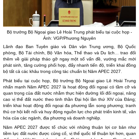
Bộ trưởng Bộ Ngoại giao Lê Hoài Trung phát biểu tại cuộc họp -
Ảnh: VGP/Phương Nguyên
Lãnh đạo Ban Tuyên giáo và Dân vận Trung ương, Bộ Quốc
phòng, Bộ Tài chính, Bộ Văn hóa, Thể thao và Du lịch… trao đổi
thêm về giải pháp tháo gỡ ngay một số vấn đề, vướng mắc mới
phát sinh, tăng cường phối hợp, đẩy nhanh tiến độ, triển khai đồng
bộ tất cả các khâu trong công tác chuẩn bị Năm APEC 2027.
Phát biểu tại cuộc họp, Bộ trưởng Bộ Ngoại giao Lê Hoài Trung
nhấn mạnh Năm APEC 2027 là hoạt động đối ngoại có tầm cỡ và
quan trọng của đất nước nhằm thực hiện đường lối đối ngoại, nâng
cao vị thế đất nước theo tinh thần Đại hội lần thứ XIV của Đảng;
triển khai hoạt động đối ngoại đa phương lẫn song phương; tranh
thủ cơ hội kết nối và huy động nguồn lực cho phát triển kinh tế, văn
hóa của các ngành, địa phương và doanh nghiệp.
Năm APEC 2027 được tổ chức với những thuận lợi cơ bản như
tiềm lực đất nước được củng cố, vị thế quốc tế thuận lợi hơn, quan