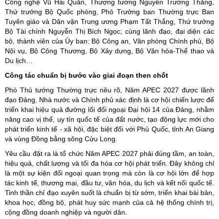
Công nghệ Vũ Hải Quân, Thượng tướng Nguyễn Trường Thắng,
Thứ trưởng Bộ Quốc phòng, Phó Trưởng ban Thường trực Ban
Tuyên giáo và Dân vận Trung ương Phạm Tất Thắng, Thứ trưởng
Bộ Tài chính Nguyễn Thị Bích Ngọc; cùng lãnh đạo, đại diện các
bộ, thành viên của Ủy ban: Bộ Công an, Văn phòng Chính phủ, Bộ
Nội vụ, Bộ Công Thương, Bộ Xây dựng, Bộ Văn hóa-Thể thao và
Du lịch…
Công tác chuẩn bị bước vào giai đoạn then chốt
Phó Thủ tướng Thường trực nêu rõ, Năm APEC 2027 được lãnh
đạo Đảng, Nhà nước và Chính phủ xác định là cơ hội chiến lược để
triển khai hiệu quả đường lối đối ngoại Đại hội 14 của Đảng, nhằm
nâng cao vị thế, uy tín quốc tế của đất nước, tạo động lực mới cho
phát triển kinh tế - xã hội, đặc biệt đối với Phú Quốc, tỉnh An Giang
và vùng Đồng bằng sông Cửu Long.
Yêu cầu đặt ra là tổ chức Năm APEC 2027 phải đúng tầm, an toàn,
hiệu quả, chất lượng và tối đa hóa cơ hội phát triển. Đây không chỉ
là một sự kiện đối ngoại quan trọng mà còn là cơ hội lớn để hợp
tác kinh tế, thương mại, đầu tư, văn hóa, du lịch và kết nối quốc tế.
Tinh thần chỉ đạo xuyên suốt là chuẩn bị từ sớm, triển khai bài bản,
khoa học, đồng bộ, phát huy sức mạnh của cả hệ thống chính trị,
cộng đồng doanh nghiệp và người dân.