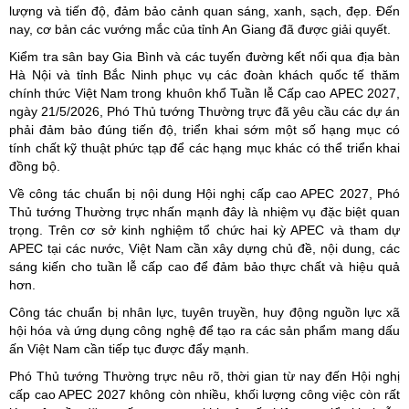
lượng và tiến độ, đảm bảo cảnh quan sáng, xanh, sạch, đẹp. Đến
nay, cơ bản các vướng mắc của tỉnh An Giang đã được giải quyết.
Kiểm tra sân bay Gia Bình và các tuyến đường kết nối qua địa bàn
Hà Nội và tỉnh Bắc Ninh phục vụ các đoàn khách quốc tế thăm
chính thức Việt Nam trong khuôn khổ Tuần lễ Cấp cao APEC 2027,
ngày 21/5/2026, Phó Thủ tướng Thường trực đã yêu cầu các dự án
phải đảm bảo đúng tiến độ, triển khai sớm một số hạng mục có
tính chất kỹ thuật phức tạp để các hạng mục khác có thể triển khai
đồng bộ.
Về công tác chuẩn bị nội dung Hội nghị cấp cao APEC 2027, Phó
Thủ tướng Thường trực nhấn mạnh đây là nhiệm vụ đặc biệt quan
trọng. Trên cơ sở kinh nghiệm tổ chức hai kỳ APEC và tham dự
APEC tại các nước, Việt Nam cần xây dựng chủ đề, nội dung, các
sáng kiến cho tuần lễ cấp cao để đảm bảo thực chất và hiệu quả
hơn.
Công tác chuẩn bị nhân lực, tuyên truyền, huy động nguồn lực xã
hội hóa và ứng dụng công nghệ để tạo ra các sản phẩm mang dấu
ấn Việt Nam cần tiếp tục được đẩy mạnh.
Phó Thủ tướng Thường trực nêu rõ, thời gian từ nay đến Hội nghị
cấp cao APEC 2027 không còn nhiều, khối lượng công việc còn rất