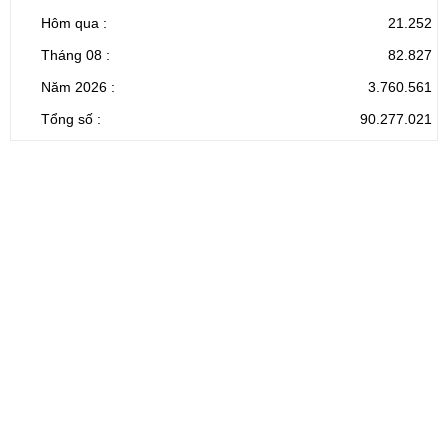
Hôm qua :
21.252
Tháng 08 :
82.827
Năm 2026 :
3.760.561
Tổng số :
90.277.021
CỔNG THÔNG TIN ĐIỆN TỬ TỈNH LAI CHÂU
Cơ quan chủ
Ủy ban nhân dân tỉnh Lai Châu
quản:
31/GP-TTĐT do Sở Văn hóa, Thể thao và
Giấy phép số:
Du lịch cấp 17/4/2026
Chịu trách
Hoàng Minh Hải - Chánh Văn phòng UBND
nhiệm chính:
tỉnh Lai Châu
Trụ sở:
Tầng 1,2,3 nhà B - Trung tâm Hành chính -
Điện thoại | Fax:
Chính trị tỉnh Lai Châu
Email:
02133.876.337; 02133.876.359 |
02133.876.356
laichau@chinhphu.vn