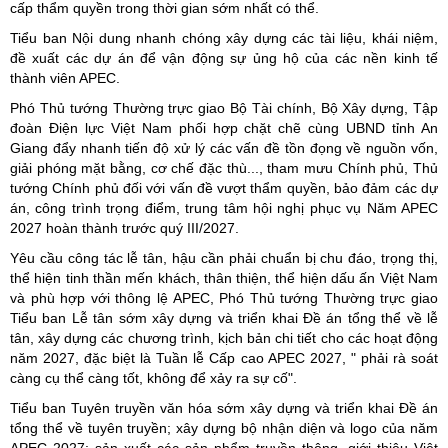
cấp thẩm quyền trong thời gian sớm nhất có thể.
Tiểu ban Nội dung nhanh chóng xây dựng các tài liệu, khái niệm,
đề xuất các dự án để vận động sự ủng hộ của các nền kinh tế
thành viên APEC.
Phó Thủ tướng Thường trực giao Bộ Tài chính, Bộ Xây dựng, Tập
đoàn Điện lực Việt Nam phối hợp chặt chẽ cùng UBND tỉnh An
Giang đẩy nhanh tiến độ xử lý các vấn đề tồn đọng về nguồn vốn,
giải phóng mặt bằng, cơ chế đặc thù..., tham mưu Chính phủ, Thủ
tướng Chính phủ đối với vấn đề vượt thẩm quyền, bảo đảm các dự
án, công trình trọng điểm, trung tâm hội nghị phục vụ Năm APEC
2027 hoàn thành trước quý III/2027.
Yêu cầu công tác lễ tân, hậu cần phải chuẩn bị chu đáo, trọng thị,
thể hiện tinh thần mến khách, thân thiện, thể hiện dấu ấn Việt Nam
và phù hợp với thông lệ APEC, Phó Thủ tướng Thường trực giao
Tiểu ban Lễ tân sớm xây dựng và triển khai Đề án tổng thể về lễ
tân, xây dựng các chương trình, kịch bản chi tiết cho các hoạt động
năm 2027, đặc biệt là Tuần lễ Cấp cao APEC 2027, " phải rà soát
càng cụ thể càng tốt, không để xảy ra sự cố".
Tiểu ban Tuyên truyền văn hóa sớm xây dựng và triển khai Đề án
tổng thể về tuyên truyền; xây dựng bộ nhận diện và logo của năm
APEC 2027; sản xuất các sản phẩm truyền thông, giới thiệu Việt