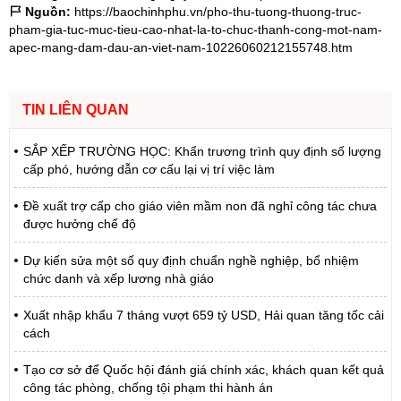
Nguồn:
https://baochinhphu.vn/pho-thu-tuong-thuong-truc-
pham-gia-tuc-muc-tieu-cao-nhat-la-to-chuc-thanh-cong-mot-nam-
apec-mang-dam-dau-an-viet-nam-10226060212155748.htm
TIN LIÊN QUAN
SẮP XẾP TRƯỜNG HỌC: Khẩn trương trình quy định số lượng
cấp phó, hướng dẫn cơ cấu lại vị trí việc làm
Đề xuất trợ cấp cho giáo viên mầm non đã nghỉ công tác chưa
được hưởng chế độ
Dự kiến sửa một số quy định chuẩn nghề nghiệp, bổ nhiệm
chức danh và xếp lương nhà giáo
Xuất nhập khẩu 7 tháng vượt 659 tỷ USD, Hải quan tăng tốc cải
cách
Tạo cơ sở để Quốc hội đánh giá chính xác, khách quan kết quả
công tác phòng, chống tội phạm thi hành án