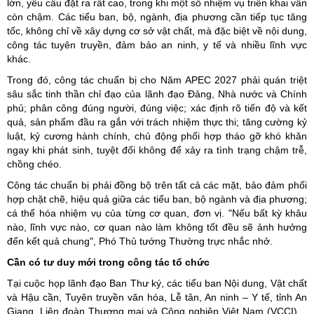
lớn, yêu cầu đặt ra rất cao, trong khi một số nhiệm vụ triển khai vẫn
còn chậm. Các tiểu ban, bộ, ngành, địa phương cần tiếp tục tăng
tốc, không chỉ về xây dựng cơ sở vật chất, mà đặc biệt về nội dung,
công tác tuyên truyền, đảm bảo an ninh, y tế và nhiều lĩnh vực
khác.
Trong đó, công tác chuẩn bị cho Năm APEC 2027 phải quán triệt
sâu sắc tinh thần chỉ đạo của lãnh đạo Đảng, Nhà nước và Chính
phủ; phân công đúng người, đúng việc; xác định rõ tiến độ và kết
quả, sản phẩm đầu ra gắn với trách nhiệm thực thi; tăng cường kỷ
luật, kỷ cương hành chính, chủ động phối hợp tháo gỡ khó khăn
ngay khi phát sinh, tuyệt đối không để xảy ra tình trạng chậm trễ,
chồng chéo.
Công tác chuẩn bị phải đồng bộ trên tất cả các mặt, bảo đảm phối
hợp chặt chẽ, hiệu quả giữa các tiểu ban, bộ ngành và địa phương;
cá thể hóa nhiệm vụ của từng cơ quan, đơn vị. "Nếu bất kỳ khâu
nào, lĩnh vực nào, cơ quan nào làm không tốt đều sẽ ảnh hưởng
đến kết quả chung", Phó Thủ tướng Thường trực nhắc nhở.
Cần có tư duy mới trong công tác tổ chức
Tại cuộc họp lãnh đạo Ban Thư ký, các tiểu ban Nội dung, Vật chất
và Hậu cần, Tuyên truyền văn hóa, Lễ tân, An ninh – Y tế, tỉnh An
Giang, Liên đoàn Thương mại và Công nghiệp Việt Nam (VCCI)…