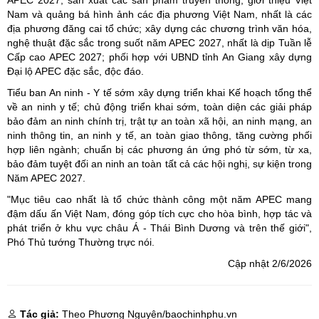
Nam và quảng bá hình ảnh các địa phương Việt Nam, nhất là các
địa phương đăng cai tổ chức; xây dựng các chương trình văn hóa,
nghệ thuật đặc sắc trong suốt năm APEC 2027, nhất là dịp Tuần lễ
Cấp cao APEC 2027; phối hợp với UBND tỉnh An Giang xây dựng
Đại lộ APEC đặc sắc, độc đáo.
Tiểu ban An ninh - Y tế sớm xây dựng triển khai Kế hoạch tổng thể
về an ninh y tế; chủ động triển khai sớm, toàn diện các giải pháp
bảo đảm an ninh chính trị, trật tự an toàn xã hội, an ninh mạng, an
ninh thông tin, an ninh y tế, an toàn giao thông, tăng cường phối
hợp liên ngành; chuẩn bị các phương án ứng phó từ sớm, từ xa,
bảo đảm tuyệt đối an ninh an toàn tất cả các hội nghị, sự kiện trong
Năm APEC 2027.
"Mục tiêu cao nhất là tổ chức thành công một năm APEC mang
đậm dấu ấn Việt Nam, đóng góp tích cực cho hòa bình, hợp tác và
phát triển ở khu vực châu Á - Thái Bình Dương và trên thế giới",
Phó Thủ tướng Thường trực nói.
Cập nhật 2/6/2026
Tác giả:
Theo Phương Nguyên/baochinhphu.vn