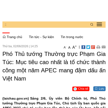
:
:
Toggl
navig
Trang chủ
Tin tức - Sự kiện
Tin trong nước
Thứ ba, 02/06/2026
|
14:25
+
|
A
-
A
A
Phó Thủ tướng Thường trực Phạm Gia
Túc: Mục tiêu cao nhất là tổ chức thành
công một năm APEC mang đậm dấu ấn
Việt Nam
Chia sẻ
Lưu
(laichau.gov.vn)
Sáng 2/6, Ủy viên Bộ Chính trị, Phó Thủ
tướng Thường trực Phạm Gia Túc, Chủ tịch Ủy ban quốc gia