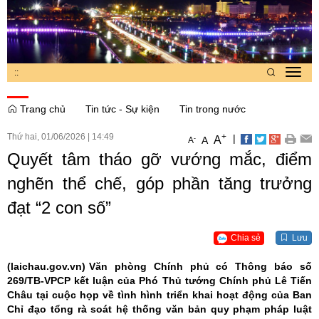
:
:
Toggl
navig
Trang chủ
Tin tức - Sự kiện
Tin trong nước
Thứ hai, 01/06/2026
|
14:49
+
|
A
-
A
A
Quyết tâm tháo gỡ vướng mắc, điểm
nghẽn thể chế, góp phần tăng trưởng
đạt “2 con số”
Chia sẻ
Lưu
(laichau.gov.vn)
Văn phòng Chính phủ có Thông báo số
269/TB-VPCP kết luận của Phó Thủ tướng Chính phủ Lê Tiến
Châu tại cuộc họp về tình hình triển khai hoạt động của Ban
Chỉ đạo tổng rà soát hệ thống văn bản quy phạm pháp luật