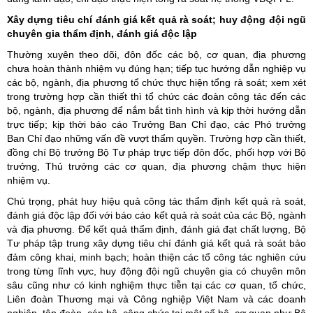
Xây dựng tiêu chí đánh giá kết quả rà soát; huy động đội ngũ
chuyên gia thẩm định, đánh giá độc lập
Thường xuyên theo dõi, đôn đốc các bộ, cơ quan, địa phương
chưa hoàn thành nhiệm vụ đúng hạn; tiếp tục hướng dẫn nghiệp vụ
các bộ, ngành, địa phương tổ chức thực hiện tổng rà soát; xem xét
trong trường hợp cần thiết thì tổ chức các đoàn công tác đến các
bộ, ngành, địa phương để nắm bắt tình hình và kịp thời hướng dẫn
trực tiếp; kịp thời báo cáo Trưởng Ban Chỉ đạo, các Phó trưởng
Ban Chỉ đạo những vấn đề vượt thẩm quyền. Trường hợp cần thiết,
đồng chí Bộ trưởng Bộ Tư pháp trực tiếp đôn đốc, phối hợp với Bộ
trưởng, Thủ trưởng các cơ quan, địa phương chậm thực hiện
nhiệm vụ.
Chú trọng, phát huy hiệu quả công tác thẩm định kết quả rà soát,
đánh giá độc lập đối với báo cáo kết quả rà soát của các Bộ, ngành
và địa phương. Để kết quả thẩm định, đánh giá đạt chất lượng, Bộ
Tư pháp tập trung xây dựng tiêu chí đánh giá kết quả rà soát bảo
đảm công khai, minh bạch; hoàn thiện các tổ công tác nghiên cứu
trong từng lĩnh vực, huy động đội ngũ chuyên gia có chuyên môn
sâu cũng như có kinh nghiệm thực tiễn tại các cơ quan, tổ chức,
Liên đoàn Thương mại và Công nghiệp Việt Nam và các doanh