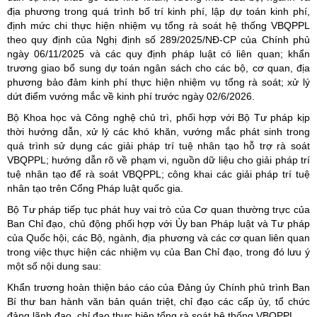
địa phương trong quá trình bố trí kinh phí, lập dự toán kinh phí,
định mức chi thực hiện nhiệm vụ tổng rà soát hệ thống VBQPPL
theo quy định của Nghị định số 289/2025/NĐ-CP của Chính phủ
ngày 06/11/2025 và các quy định pháp luật có liên quan; khẩn
trương giao bổ sung dự toán ngân sách cho các bộ, cơ quan, địa
phương bảo đảm kinh phí thực hiện nhiệm vụ tổng rà soát; xử lý
dứt điểm vướng mắc về kinh phí trước ngày 02/6/2026.
Bộ Khoa học và Công nghệ chủ trì, phối hợp với Bộ Tư pháp kịp
thời hướng dẫn, xử lý các khó khăn, vướng mắc phát sinh trong
quá trình sử dụng các giải pháp trí tuệ nhân tạo hỗ trợ rà soát
VBQPPL; hướng dẫn rõ về phạm vi, nguồn dữ liệu cho giải pháp trí
tuệ nhân tạo để rà soát VBQPPL; công khai các giải pháp trí tuệ
nhân tạo trên Cổng Pháp luật quốc gia.
Bộ Tư pháp tiếp tục phát huy vai trò của Cơ quan thường trực của
Ban Chỉ đạo, chủ động phối hợp với Ủy ban Pháp luật và Tư pháp
của Quốc hội, các Bộ, ngành, địa phương và các cơ quan liên quan
trong việc thực hiện các nhiệm vụ của Ban Chỉ đạo, trong đó lưu ý
một số nội dung sau:
Khẩn trương hoàn thiện báo cáo của Đảng ủy Chính phủ trình Ban
Bí thư ban hành văn bản quán triệt, chỉ đạo các cấp ủy, tổ chức
đảng lãnh đạo, chỉ đạo thực hiện tổng rà soát hệ thống VBQPPL.