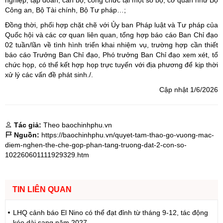
nghiệp, tập đoàn, cán bộ, công chức tại một số bộ, cơ quan như Bộ
Công an, Bộ Tài chính, Bộ Tư pháp…;
Đồng thời, phối hợp chặt chẽ với Ủy ban Pháp luật và Tư pháp của
Quốc hội và các cơ quan liên quan, tổng hợp báo cáo Ban Chỉ đạo
02 tuần/lần về tình hình triển khai nhiệm vụ, trường hợp cần thiết
báo cáo Trưởng Ban Chỉ đạo, Phó trưởng Ban Chỉ đạo xem xét, tổ
chức họp, có thể kết hợp họp trực tuyến với địa phương để kịp thời
xử lý các vấn đề phát sinh./.
Cập nhật 1/6/2026
Tác giả:
Theo baochinhphu.vn
Nguồn:
https://baochinhphu.vn/quyet-tam-thao-go-vuong-mac-
diem-nghen-the-che-gop-phan-tang-truong-dat-2-con-so-
102260601111929329.htm
TIN LIÊN QUAN
LHQ cảnh báo El Nino có thể đạt đỉnh từ tháng 9-12, tác động
kéo dài sang năm 2027