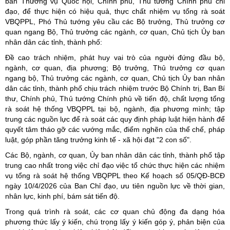
ban Thường vụ Quốc hội, Chính phủ, Thủ tướng Chính phủ chỉ
đạo, để thực hiện có hiệu quả, thực chất nhiệm vụ tổng rà soát
VBQPPL, Phó Thủ tướng yêu cầu các Bộ trưởng, Thủ trưởng cơ
quan ngang Bộ, Thủ trưởng các ngành, cơ quan, Chủ tịch Ủy ban
nhân dân các tỉnh, thành phố:
Đề cao trách nhiệm, phát huy vai trò của người đứng đầu bộ,
ngành, cơ quan, địa phương; Bộ trưởng, Thủ trưởng cơ quan
ngang bộ, Thủ trưởng các ngành, cơ quan, Chủ tịch Ủy ban nhân
dân các tỉnh, thành phố chịu trách nhiệm trước Bộ Chính trị, Ban Bí
thư, Chính phủ, Thủ tướng Chính phủ về tiến độ, chất lượng tổng
rà soát hệ thống VBQPPL tại bộ, ngành, địa phương mình; tập
trung các nguồn lực để rà soát các quy định pháp luật hiện hành để
quyết tâm tháo gỡ các vướng mắc, điểm nghẽn của thể chế, pháp
luật, góp phần tăng trưởng kinh tế - xã hội đạt "2 con số".
Các Bộ, ngành, cơ quan, Ủy ban nhân dân các tỉnh, thành phố tập
trung cao nhất trong việc chỉ đạo việc tổ chức thực hiện các nhiệm
vụ tổng rà soát hệ thống VBQPPL theo Kế hoạch số 05/QĐ-BCĐ
ngày 10/4/2026 của Ban Chỉ đạo, ưu tiên nguồn lực về thời gian,
nhân lực, kinh phí, bám sát tiến độ.
Trong quá trình rà soát, các cơ quan chủ động đa dạng hóa
phương thức lấy ý kiến, chú trọng lấy ý kiến góp ý, phản biện của