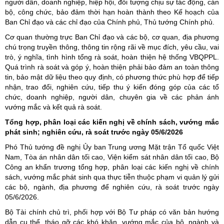
người dân, doanh nghiệp, hiệp hội, đối tượng chịu sự tác động, cán
bộ, công chức, bảo đảm thời hạn hoàn thành theo Kế hoạch của
Ban Chỉ đạo và các chỉ đạo của Chính phủ, Thủ tướng Chính phủ.
Cơ quan thường trực Ban Chỉ đạo và các bộ, cơ quan, địa phương
chú trọng truyền thông, thông tin rộng rãi về mục đích, yêu cầu, vai
trò, ý nghĩa, tình hình tổng rà soát, hoàn thiện hệ thống VBQPPL.
Quá trình rà soát và góp ý, hoàn thiện phải bảo đảm an toàn thông
tin, bảo mật dữ liệu theo quy định, có phương thức phù hợp để tiếp
nhận, trao đổi, nghiên cứu, tiếp thu ý kiến đóng góp của các tổ
chức, doanh nghiệp, người dân, chuyên gia về các phản ánh
vướng mắc và kết quả rà soát.
Tổng hợp, phân loại các kiến nghị về chính sách, vướng mắc
phát sinh; nghiên cứu, rà soát trước ngày 05/6/2026
Phó Thủ tướng đề nghị Ủy ban Trung ương Mặt trận Tổ quốc Việt
Nam, Tòa án nhân dân tối cao, Viện kiểm sát nhân dân tối cao, Bộ
Công an khẩn trương tổng hợp, phân loại các kiến nghị về chính
sách, vướng mắc phát sinh qua thực tiễn thuộc phạm vi quản lý gửi
các bộ, ngành, địa phương để nghiên cứu, rà soát trước ngày
05/6/2026.
Bộ Tài chính chủ trì, phối hợp với Bộ Tư pháp có văn bản hướng
dẫn cụ thể, tháo gỡ các khó khăn, vướng mắc của bộ, ngành và