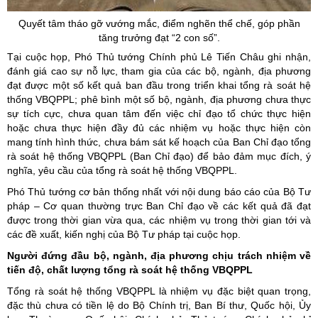
Quyết tâm tháo gỡ vướng mắc, điểm nghẽn thể chế, góp phần
tăng trưởng đạt “2 con
số”
.
Tại cuộc họp, Phó Thủ tướng Chính phủ Lê Tiến Châu ghi nhận,
đánh giá cao sự nỗ lực, tham gia của các bộ, ngành, địa phương
đạt được một số kết quả ban đầu trong triển khai tổng rà soát hệ
thống VBQPPL; phê bình một số bộ, ngành, địa phương chưa thực
sự tích cực, chưa quan tâm đến việc chỉ đạo tổ chức thực hiện
hoặc chưa thực hiện đầy đủ các nhiệm vụ hoặc thực hiện còn
mang tính hình thức, chưa bám sát kế hoạch của Ban Chỉ đạo tổng
rà soát hệ thống VBQPPL (Ban Chỉ đạo) để bảo đảm mục đích, ý
nghĩa, yêu cầu của tổng rà soát hệ thống VBQPPL.
Phó Thủ tướng cơ bản thống nhất với nội dung báo cáo của Bộ Tư
pháp – Cơ quan thường trực Ban Chỉ đạo về các kết quả đã đạt
được trong thời gian vừa qua, các nhiệm vụ trong thời gian tới và
các đề xuất, kiến nghị của Bộ Tư pháp tại cuộc họp.
Người đứng đầu bộ, ngành, địa phương chịu trách nhiệm về
tiến độ, chất lượng tổng rà soát hệ thống VBQPPL
Tổng rà soát hệ thống VBQPPL là nhiệm vụ đặc biệt quan trọng,
đặc thù chưa có tiền lệ do Bộ Chính trị, Ban Bí thư, Quốc hội, Ủy