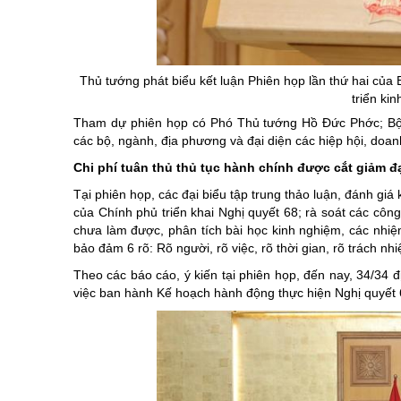
Chuyên đề tổ
Thủ tướng phát biểu kết luận Phiên họp lần thứ hai của 
triển ki
Tham dự phiên họp có Phó Thủ tướng Hồ Đức Phớc; Bộ 
các bộ, ngành, địa phương và đại diện các hiệp hội, doan
Chi phí tuân thủ thủ tục hành chính được cắt giảm đ
Tại phiên họp, các đại biểu tập trung thảo luận, đánh gi
của Chính phủ triển khai Nghị quyết 68; rà soát các công
chưa làm được, phân tích bài học kinh nghiệm, các nh
bảo đảm 6 rõ: Rõ người, rõ việc, rõ thời gian, rõ trách nh
Theo các báo cáo, ý kiến tại phiên họp, đến nay, 34/34
việc ban hành Kế hoạch hành động thực hiện Nghị quyết 