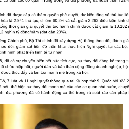
y, cơ bản các cơ quan Trung ương và địa phương đã hoàn thành 29/
nh đã được cấp có thẩm quyền phê duyệt, dự kiến tổng số thủ tục li
hóa là 2.941 thủ tục, chiếm 60,2% và cắt giảm 2.263 điều kiện kinh 
ổng thời gian giải quyết thủ tục hành chính được cắt giảm là 13.182 
4,2 nghìn tỷ đồng/năm (đạt gần 29%).
ng Chính phủ, Bộ Tài chính đã xây dựng Hệ thống theo dõi, đánh giá
eo dõi, giám sát tiến độ triển khai thực hiện Nghị quyết tại các bộ,
nh hình phát triển kinh tế tư nhân.
 đã có sự chuyển biến hết sức tích cực, sự thay đổi đáng kể trong t
 tổ chức hiệp hội, người dân và bản thân cộng đồng doanh nghiệp, hộ
nh được thúc đẩy và lan tỏa mạnh mẽ trong xã hội.
 7 luật và 11 nghị quyết thông qua tại Kỳ họp thứ 9, Quốc hội XV, 2
 nét, thể hiện sự thay đổi mạnh mẽ của các cơ quan nhà nước, chuyể
nh, địa phương đã có hành động cụ thể trong rà soát rào cản pháp lý