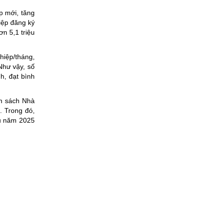
p mới, tăng
iệp đăng ký
n 5,1 triệu
hiệp/tháng,
Như vậy, số
h, đạt bình
ân sách Nhà
. Trong đó,
ầu năm 2025