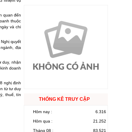
43 nhiệm vụ
ên quan đến
doanh thuộc
ngày và chi
 Nghị quyết
 ngành, địa
ư duy, nhận
 kinh doanh
8 nghị định
n từ tư duy
, thuế, tín
THỐNG KÊ TRUY CẬP
Hôm nay :
6.316
Hôm qua :
21.252
Tháng 08 :
83.521