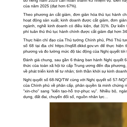
đó riêng năm 2025 cần hoàn thành 43 nhiệm vụ. Đến na
của năm 2025 (đạt hơn 67%).
Theo phương án cắt giảm, đơn giản hóa thủ tục hành chí
hoạt động sản xuất, kinh doanh được cắt giảm, đơn giản 
ngành, nghề kinh doanh có điều kiện, đạt 31%. Dự kiến t
phí tuân thủ thủ tục hành chính được cắt giảm đạt hơn 3
Thực hiện chỉ đạo của Thủ tướng Chính phủ, Phó Thủ tướ
số 68 tại địa chỉ
https://nq68.dkkd.gov.vn
để thực hiện th
phương và đo lường mức độ tác động của Nghị quyết tới tì
Đánh giá chung, sau gần 6 tháng ban hành Nghị quyết 68,
thức của toàn xã hội từ cấp Trung ương đến địa phương,
về phát triển kinh tế tư nhân; tinh thần khởi sự kinh doa
Nghị quyết số 68-NQ/TW cùng với Nghị quyết số 57-NQ/TW,
của Chính phủ về phân cấp, phân quyền là minh chứng rõ
"xin-cho" sang "kiến tạo-hỗ trợ-phục vụ". Nhiều bộ, ngà
dụng, đất đai, chuyển đổi số, nguồn nhân lực…