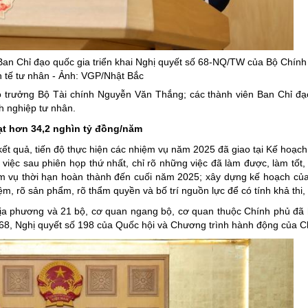
ng hợp
Giảm nghèo bền vững
Đưa nghị quyết của Đảng v
Bầu cử đại biểu Quốc hội k
Ban Chỉ đạo quốc gia triển khai Nghị quyết số 68-NQ/TW của Bộ Chính t
nh tế tư nhân - Ảnh: VGP/Nhật Bắc
Đại hội Đảng các cấp
trưởng Bộ Tài chính Nguyễn Văn Thắng; các thành viên Ban Chỉ đạ
Gia đình hạnh phúc bền vữ
h nghiệp tư nhân.
An toàn thông tin
ạt hơn 34,2 nghìn tỷ đồng/năm
á kết quả, tiến độ thực hiện các nhiệm vụ năm 2025 đã giao tại Kế hoạc
Thông tin biên giới
 việc sau phiên họp thứ nhất, chỉ rõ những việc đã làm được, làm tốt,
Người Việt Nam ưu tiên dùn
iệm vụ thời hạn hoàn thành đến cuối năm 2025; xây dựng kế hoạch c
iệm, rõ sản phẩm, rõ thẩm quyền và bố trí nguồn lực để có tính khả thi,
Điểm báo
 địa phương và 21 bộ, cơ quan ngang bộ, cơ quan thuộc Chính phủ đã
Phóng sự ảnh
68, Nghị quyết số 198 của Quốc hội và Chương trình hành động của C
Chuyên mục khác