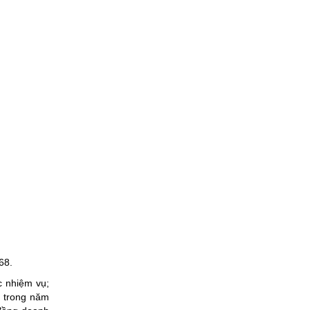
68.
c nhiệm vụ;
h trong năm