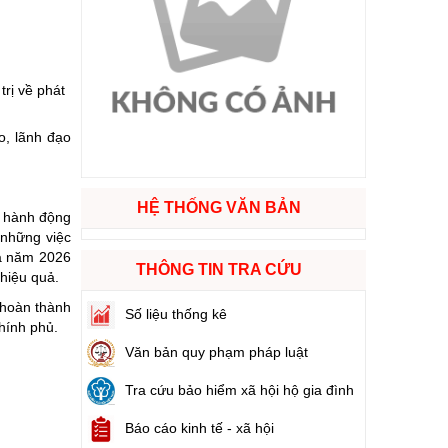
ào cuộc sống
hóa XVI và đại biểu Hội đồng nhân dân các cấp nhiệm kỳ 2026 - 2031
rị về phát
o, lãnh đạo
ng
HỆ THỐNG VĂN BẢN
h hành động
 những việc
g hàng Việt Nam
ủa năm 2026
THÔNG TIN TRA CỨU
 hiệu quả.
 hoàn thành
Số liệu thống kê
hính phủ.
Văn bản quy phạm pháp luật
Tra cứu bảo hiểm xã hội hộ gia đình
Báo cáo kinh tế - xã hội