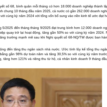
uyết số 68, bình quân mỗi tháng có hơn 18.000 doanh nghiệp thành lậ
ính chung 10 tháng đầu năm 2025, cả nước có gần 262.000 doanh ngh
 với cùng kỳ năm 2024 với tổng vốn bổ sung vào nền kinh tế ước đạt hơ
ng 5/2025 đến tháng tháng 9/2025 đạt trung bình hơn 12.000 doanh ng
ệp quay trở lại hoạt động, tăng gần 50% so với cùng kỳ năm 2024. 
g tăng trưởng mạnh mẽ sau khi Nghị quyết số 68-NQ/TW được ban hàn
 động đến tăng thu ngân sách nhà nước. Ước tính lũy kế tổng thu ng
, bằng gần 98% dự toán năm và tăng 30,5% so với cùng kỳ năm trước
ng, tăng hơn 121% và riêng thu từ hộ, cá nhân kinh doanh 9 tháng đ