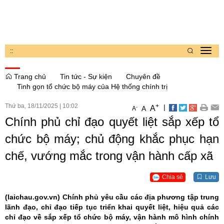
:
:
Toggl
navig
Trang chủ
Tin tức - Sự kiện
Chuyên đề
Tinh gọn tổ chức bộ máy của Hệ thống chính trị
Thứ ba, 18/11/2025
|
10:02
+
|
A
-
A
A
Chính phủ chỉ đạo quyết liệt sắp xếp tổ
chức bộ máy; chủ động khắc phục hạn
chế, vướng mắc trong vận hành cấp xã
Chia sẻ
Lưu
(laichau.gov.vn)
Chính phủ yêu cầu các địa phương tập trung
lãnh đạo, chỉ đạo tiếp tục triển khai quyết liệt, hiệu quả các
chỉ đạo về sắp xếp tổ chức bộ máy, vận hành mô hình chính