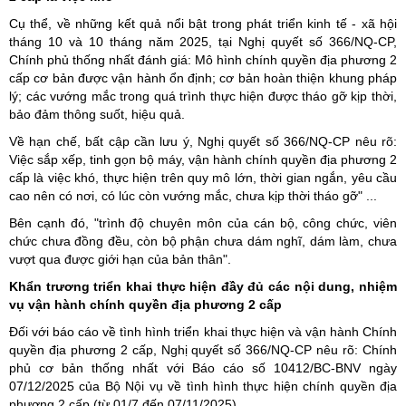
Cụ thể, về những kết quả nổi bật trong phát triển kinh tế - xã hội
tháng 10 và 10 tháng năm 2025, tại Nghị quyết số 366/NQ-CP,
Chính phủ thống nhất đánh giá: Mô hình chính quyền địa phương 2
cấp cơ bản được vận hành ổn định; cơ bản hoàn thiện khung pháp
lý; các vướng mắc trong quá trình thực hiện được tháo gỡ kịp thời,
bảo đảm thông suốt, hiệu quả.
Về hạn chế, bất cập cần lưu ý, Nghị quyết số 366/NQ-CP nêu rõ:
Việc sắp xếp, tinh gọn bộ máy, vận hành chính quyền địa phương 2
cấp là việc khó, thực hiện trên quy mô lớn, thời gian ngắn, yêu cầu
cao nên có nơi, có lúc còn vướng mắc, chưa kịp thời tháo gỡ" ...
Bên cạnh đó, "trình độ chuyên môn của cán bộ, công chức, viên
chức chưa đồng đều, còn bộ phận chưa dám nghĩ, dám làm, chưa
vượt qua được giới hạn của bản thân".
Khẩn trương triển khai thực hiện đầy đủ các nội dung, nhiệm
vụ vận hành chính quyền địa phương 2 cấp
Đối với báo cáo về tình hình triển khai thực hiện và vận hành Chính
quyền địa phương 2 cấp, Nghị quyết số 366/NQ-CP nêu rõ: Chính
phủ cơ bản thống nhất với Báo cáo số 10412/BC-BNV ngày
07/12/2025 của Bộ Nội vụ về tình hình thực hiện chính quyền địa
phương 2 cấp (từ 01/7 đến 07/11/2025).