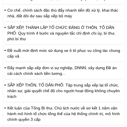
Cơ chế, chính sách đặc thù đẩy nhanh tiến độ xử lý, khai thác
nhà, đất dôi dư sau sắp xếp bộ máy
SẮP XẾP, THÀNH LẬP TỔ CHỨC ĐẢNG Ở THÔN, TỔ DÂN
PHỐ: Quy trình 4 bước và nguyên tắc chỉ định chi ủy, bí thư,
phó bí thư
Đề xuất mới định mức sử dụng xe ô tô phục vụ công tác chung
cấp xã
Đẩy mạnh sắp xếp đơn vị sự nghiệp, DNNN; xây dựng Đề án
cải cách chính sách tiền lương...
SẮP XẾP THÔN, TỔ DÂN PHỐ: Tập trung sắp xếp lại tổ chức,
nhân sự; giải quyết chế độ cho người hoạt động không chuyên
trách
Kết luận của Tổng Bí thư, Chủ tịch nước về sơ kết 1 năm vận
hành mô hình tổ chức tổng thể của hệ thống chính trị, mô hình
chính quyền 3 cấp