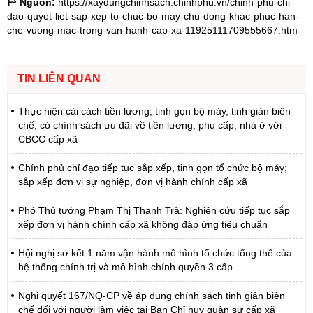
Nguồn:
https://xaydungchinhsach.chinhphu.vn/chinh-phu-chi-
dao-quyet-liet-sap-xep-to-chuc-bo-may-chu-dong-khac-phuc-han-
che-vuong-mac-trong-van-hanh-cap-xa-11925111709555667.htm
TIN LIÊN QUAN
Thực hiện cải cách tiền lương, tinh gọn bộ máy, tinh giản biên
chế; có chính sách ưu đãi về tiền lương, phụ cấp, nhà ở với
CBCC cấp xã
Chính phủ chỉ đạo tiếp tục sắp xếp, tinh gọn tổ chức bộ máy;
sắp xếp đơn vị sự nghiệp, đơn vị hành chính cấp xã
Phó Thủ tướng Phạm Thị Thanh Trà: Nghiên cứu tiếp tục sắp
xếp đơn vị hành chính cấp xã không đáp ứng tiêu chuẩn
Hội nghị sơ kết 1 năm vận hành mô hình tổ chức tổng thể của
hệ thống chính trị và mô hình chính quyền 3 cấp
Nghị quyết 167/NQ-CP về áp dụng chính sách tinh giản biên
chế đối với người làm việc tại Ban Chỉ huy quân sự cấp xã