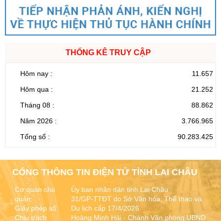
THỐNG KÊ TRUY CẬP
Hôm nay :
11.657
Hôm qua :
21.252
Tháng 08 :
88.862
Năm 2026 :
3.766.965
Tổng số :
90.283.425
CỔNG THÔNG TIN ĐIỆN TỬ TỈNH LAI CHÂU
Cơ quan chủ
Ủy ban nhân dân tỉnh Lai Châu
quản:
31/GP-TTĐT do Sở Văn hóa, Thể thao và
Giấy phép số:
Du lịch cấp 17/4/2026
Chịu trách
Hoàng Minh Hải - Chánh Văn phòng UBND