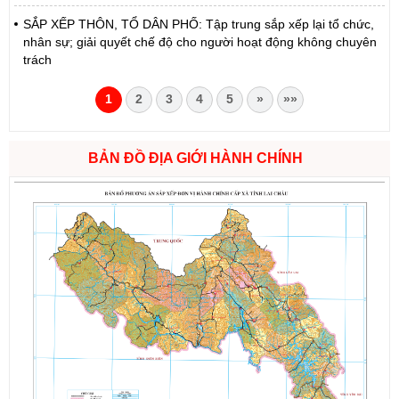
SẮP XẾP THÔN, TỔ DÂN PHỐ: Tập trung sắp xếp lại tổ chức,
nhân sự; giải quyết chế độ cho người hoạt động không chuyên
trách
1
2
3
4
5
»
»»
BẢN ĐỒ ĐỊA GIỚI HÀNH CHÍNH