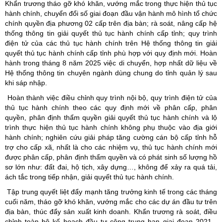
Khẩn trương tháo gỡ khó khăn, vướng mắc trong thực hiện thủ tục
hành chính, chuyển đổi số giai đoạn đầu vận hành mô hình tổ chức
chính quyền địa phương 02 cấp trên địa bàn; rà soát, nâng cấp hệ
thống thông tin giải quyết thủ tục hành chính cấp tỉnh; quy trình
điện tử của các thủ tục hành chính trên Hệ thống thông tin giải
quyết thủ tục hành chính cấp tỉnh phù hợp với quy định mới. Hoàn
hành trong tháng 8 năm 2025 việc di chuyển, hợp nhất dữ liệu về
Hệ thống thông tin chuyên ngành dùng chung do tỉnh quản lý sau
khi sáp nhập.
Hoàn thành việc điều chỉnh quy trình nội bộ, quy trình điện tử của
thủ tục hành chính theo các quy định mới về phân cấp, phân
quyền, phân định thẩm quyền giải quyết thủ tục hành chính và lộ
trình thực hiện thủ tục hành chính không phụ thuộc vào địa giới
hành chính; nghiên cứu giải pháp tăng cường cán bộ cấp tỉnh hỗ
trợ cho cấp xã, nhất là cho các nhiệm vụ, thủ tục hành chính mới
được phân cấp, phân định thẩm quyền và có phát sinh số lượng hồ
sơ lớn như: đất đai, hộ tịch, xây dựng…, không để xảy ra quá tải,
ách tắc trong tiếp nhận, giải quyết thủ tục hành chính.
Tập trung quyết liệt đẩy mạnh tăng trưởng kinh tế trong các tháng
cuối năm, tháo gỡ khó khăn, vướng mắc cho các dự án đầu tư trên
địa bàn, thúc đẩy sản xuất kinh doanh. Khẩn trương rà soát, điều
chỉnh toàn bộ kế hoạch đầu tư công trung hạn giai đoạn 2021 -