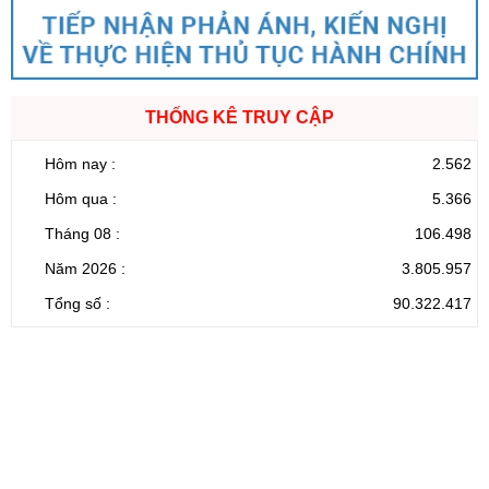
THỐNG KÊ TRUY CẬP
Hôm nay :
2.562
Hôm qua :
5.366
Tháng 08 :
106.498
Năm 2026 :
3.805.957
Tổng số :
90.322.417
CỔNG THÔNG TIN ĐIỆN TỬ TỈNH LAI CHÂU
Cơ quan chủ
Ủy ban nhân dân tỉnh Lai Châu
quản:
31/GP-TTĐT do Sở Văn hóa, Thể thao và
Giấy phép số:
Du lịch cấp 17/4/2026
Chịu trách
Hoàng Minh Hải - Chánh Văn phòng UBND