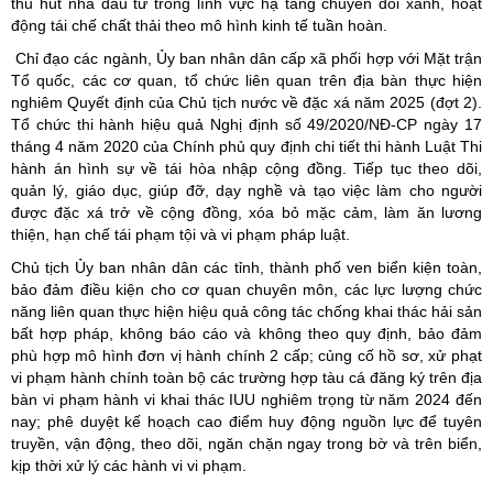
thu hút nhà đầu tư trong lĩnh vực hạ tầng chuyển đổi xanh, hoạt
động tái chế chất thải theo mô hình kinh tế tuần hoàn.
Chỉ đạo các ngành, Ủy ban nhân dân cấp xã phối hợp với Mặt trận
Tổ quốc, các cơ quan, tổ chức liên quan trên địa bàn thực hiện
nghiêm Quyết định của Chủ tịch nước về đặc xá năm 2025 (đợt 2).
Tổ chức thi hành hiệu quả Nghị định số 49/2020/NĐ-CP ngày 17
tháng 4 năm 2020 của Chính phủ quy định chi tiết thi hành Luật Thi
hành án hình sự về tái hòa nhập cộng đồng. Tiếp tục theo dõi,
quản lý, giáo dục, giúp đỡ, dạy nghề và tạo việc làm cho người
được đặc xá trở về cộng đồng, xóa bỏ mặc cảm, làm ăn lương
thiện, hạn chế tái phạm tội và vi phạm pháp luật.
Chủ tịch Ủy ban nhân dân các tỉnh, thành phố ven biển kiện toàn,
bảo đảm điều kiện cho cơ quan chuyên môn, các lực lượng chức
năng liên quan thực hiện hiệu quả công tác chống khai thác hải sản
bất hợp pháp, không báo cáo và không theo quy định, bảo đảm
phù hợp mô hình đơn vị hành chính 2 cấp; củng cố hồ sơ, xử phạt
vi phạm hành chính toàn bộ các trường hợp tàu cá đăng ký trên địa
bàn vi phạm hành vi khai thác IUU nghiêm trọng từ năm 2024 đến
nay; phê duyệt kế hoạch cao điểm huy động nguồn lực để tuyên
truyền, vận động, theo dõi, ngăn chặn ngay trong bờ và trên biển,
kịp thời xử lý các hành vi vi phạm.