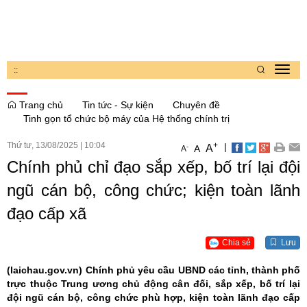
:
:
Toggl
navig
Trang chủ
Tin tức - Sự kiện
Chuyên đề
Tinh gọn tổ chức bộ máy của Hệ thống chính trị
Thứ tư, 13/08/2025
|
10:04
+
|
A
-
A
A
Chính phủ chỉ đạo sắp xếp, bố trí lại đội
ngũ cán bộ, công chức; kiện toàn lãnh
đạo cấp xã
Chia sẻ
Lưu
(laichau.gov.vn)
Chính phủ yêu cầu UBND các tỉnh, thành phố
trực thuộc Trung ương chủ động cân đối, sắp xếp, bố trí lại
đội ngũ cán bộ, công chức phù hợp, kiện toàn lãnh đạo cấp