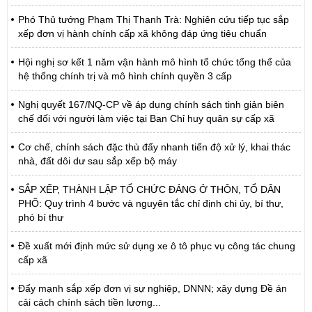
Phó Thủ tướng Phạm Thị Thanh Trà: Nghiên cứu tiếp tục sắp
xếp đơn vị hành chính cấp xã không đáp ứng tiêu chuẩn
Hội nghị sơ kết 1 năm vận hành mô hình tổ chức tổng thể của
hệ thống chính trị và mô hình chính quyền 3 cấp
Nghị quyết 167/NQ-CP về áp dụng chính sách tinh giản biên
chế đối với người làm việc tại Ban Chỉ huy quân sự cấp xã
Cơ chế, chính sách đặc thù đẩy nhanh tiến độ xử lý, khai thác
nhà, đất dôi dư sau sắp xếp bộ máy
SẮP XẾP, THÀNH LẬP TỔ CHỨC ĐẢNG Ở THÔN, TỔ DÂN
PHỐ: Quy trình 4 bước và nguyên tắc chỉ định chi ủy, bí thư,
phó bí thư
Đề xuất mới định mức sử dụng xe ô tô phục vụ công tác chung
cấp xã
Đẩy mạnh sắp xếp đơn vị sự nghiệp, DNNN; xây dựng Đề án
cải cách chính sách tiền lương...