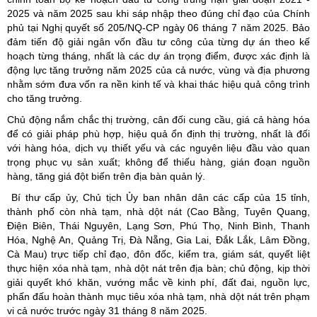
2025 và năm 2025 sau khi sáp nhập theo đúng chỉ đạo của Chính
phủ tại Nghị quyết số 205/NQ-CP ngày 06 tháng 7 năm 2025. Bảo
đảm tiến độ giải ngân vốn đầu tư công của từng dự án theo kế
hoạch từng tháng, nhất là các dự án trọng điểm, được xác định là
động lực tăng trưởng năm 2025 của cả nước, vùng và địa phương
nhằm sớm đưa vốn ra nền kinh tế và khai thác hiệu quả công trình
cho tăng trưởng.
Chủ động nắm chắc thị trường, cân đối cung cầu, giá cả hàng hóa
để có giải pháp phù hợp, hiệu quả ổn định thị trường, nhất là đối
với hàng hóa, dịch vụ thiết yếu và các nguyên liệu đầu vào quan
trọng phục vụ sản xuất; không để thiếu hàng, gián đoạn nguồn
hàng, tăng giá đột biến trên địa bàn quản lý.
Bí thư cấp ủy, Chủ tịch Ủy ban nhân dân các cấp của 15 tỉnh,
thành phố còn nhà tạm, nhà dột nát (Cao Bằng, Tuyên Quang,
Điện Biên, Thái Nguyên, Lạng Sơn, Phú Thọ, Ninh Bình, Thanh
Hóa, Nghệ An, Quảng Trị, Đà Nẵng, Gia Lai, Đắk Lắk, Lâm Đồng,
Cà Mau) trực tiếp chỉ đạo, đôn đốc, kiểm tra, giám sát, quyết liệt
thực hiện xóa nhà tạm, nhà dột nát trên địa bàn; chủ động, kịp thời
giải quyết khó khăn, vướng mắc về kinh phí, đất đai, nguồn lực,
phấn đấu hoàn thành mục tiêu xóa nhà tạm, nhà dột nát trên phạm
vi cả nước trước ngày 31 tháng 8 năm 2025.