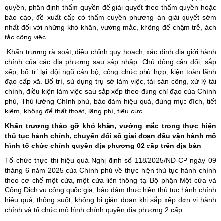
quyền, phân định thẩm quyền để giải quyết theo thẩm quyền hoặc
báo cáo, đề xuất cấp có thẩm quyền phương án giải quyết sớm
nhất đối với những khó khăn, vướng mắc, không để chậm trễ, ách
tắc công việc.
Khẩn trương rà soát, điều chỉnh quy hoạch, xác định địa giới hành
chính của các địa phương sau sáp nhập. Chủ động cân đối, sắp
xếp, bố trí lại đội ngũ cán bộ, công chức phù hợp, kiện toàn lãnh
đạo cấp xã. Bố trí, sử dụng trụ sở làm việc, tài sản công, xử lý tài
chính, điều kiện làm việc sau sắp xếp theo đúng chỉ đạo của Chính
phủ, Thủ tướng Chính phủ, bảo đảm hiệu quả, đúng mục đích, tiết
kiệm, không để thất thoát, lãng phí, tiêu cực.
Khẩn trương tháo gỡ khó khăn, vướng mắc trong thực hiện
thủ tục hành chính, chuyển đổi số giai đoạn đầu vận hành mô
hình tổ chức chính quyền địa phương 02 cấp trên địa bàn
Tổ chức thực thi hiệu quả Nghị định số 118/2025/NĐ-CP ngày 09
tháng 6 năm 2025 của Chính phủ về thực hiện thủ tục hành chính
theo cơ chế một cửa, một cửa liên thông tại Bộ phận Một cửa và
Cổng Dịch vụ công quốc gia, bảo đảm thực hiện thủ tục hành chính
hiệu quả, thông suốt, không bị gián đoạn khi sắp xếp đơn vị hành
chính và tổ chức mô hình chính quyền địa phương 2 cấp.