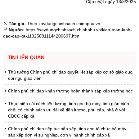
Cập nhật ngày 13/8/2025
Tác giả:
Theo xaydungchinhsach.chinhphu.vn
Nguồn:
https://xaydungchinhsach.chinhphu.vn/kien-toan-lanh-
dao-cap-xa-119250811144200697.htm
TIN LIÊN QUAN
Thủ tướng Chính phủ chỉ đạo quyết liệt sắp xếp cơ sở giáo dục,
đội ngũ giáo viên
Chính phủ chỉ đạo khẩn trương hoàn thành sắp xếp trường học
Thực hiện cải cách tiền lương, tinh gọn bộ máy, tinh giản biên
chế; có chính sách ưu đãi về tiền lương, phụ cấp, nhà ở với
CBCC cấp xã
Chính phủ chỉ đạo tiếp tục sắp xếp, tinh gọn tổ chức bộ máy;
sắp xếp đơn vị sự nghiệp, đơn vị hành chính cấp xã