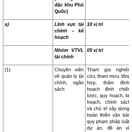
đặc khu Phú
Quốc)
a)
Lĩnh vực tài
10 vị trí
chính – kế
hoạch
Nhóm VTVL
05 vị trí
tài chính
(1)
Chuyên viên
Tham gia nghiên
về quản lý tài
cứu, tham mưu, tổng
chính, ngân
hợp, thẩm định,
sách
hoạch định chiến
lược, quy hoạch, kế
hoạch, chính sách
và chủ trì xây dựng,
hoàn thiện văn bản
quy phạm pháp luật,
dự án, đề án về