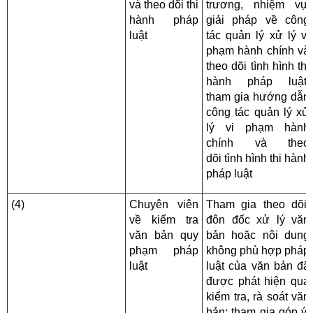
và theo dõi thi
trương, nhiệm vụ,
hành pháp
giải pháp về công
luật
tác quản lý xử lý vi
phạm hành chính và
theo dõi tình hình thi
hành pháp luật;
tham gia hướng dẫn
công tác quản lý xử
lý vi phạm hành
chính và theo
dõi tình hình thi hành
pháp luật
(4)
Chuyên viên
Tham gia theo dõi,
về kiểm tra
đôn đốc xử lý văn
văn bản quy
bản hoặc nội dung
phạm pháp
không phù hợp pháp
luật
luật của văn bản đã
được phát hiện qua
kiểm tra, rà soát văn
bản; tham gia góp ý,