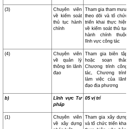
(3)
Chuyên viên
Tham gia tham mưu,
về kiểm soát
theo dõi và tổ chức
thủ tục hành
triển khai thực hiện
chính
về kiểm soát thủ tục
hành chính thuộc
lĩnh vực công tác
(4)
Chuyên viên
Tham gia biên tập
về quản lý
hoặc soạn thảo
thông tin lãnh
Chương trình công
đạo
tác, Chương trình
làm việc của lãnh
đạo địa phương
b)
Lĩnh vực Tư
05 vị trí
pháp
(1)
Chuyên viên
Tham gia xây dựng
về xây dựng
và tổ chức triển khai