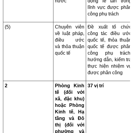
nước
động lễ tân trong
lĩnh vực được phân
công phụ trách
(5)
Chuyên viên
Đề xuất tổ chức
về luật pháp,
công tác điều ước
điều ước
quốc tế, thỏa thuận
và thỏa thuận
quốc tế được phân
quốc tế
công phụ trách,
hướng dẫn, kiểm tra
thực hiện nhiệm vụ
được phân công
2
Phòng Kinh
37 vị trí
tế (đối với
xã, đặc khu)
hoặc Phòng
Kinh tế, Hạ
tầng và Đô
thị (đối với
phường và