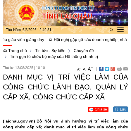
Thứ Năm, 6/8/2026
2
:
49
:
32
Toggl
navig
viên giảng dạy
Hội nghị gặp gỡ các doanh nghiệp, nhà đầu tư thực 
Trang chủ
Tin tức - Sự kiện
Chuyên đề
Tinh gọn tổ chức bộ máy của Hệ thống chính trị
Thứ tư, 13/08/2025
|
10:10
+
|
A
-
A
A
DANH MỤC VỊ TRÍ VIỆC LÀM CỦA
CÔNG CHỨC LÃNH ĐẠO, QUẢN LÝ
CẤP XÃ, CÔNG CHỨC CẤP XÃ
Chia sẻ
Lưu
(laichau.gov.vn)
Bộ Nội vụ định hướng vị trí việc làm của
công chức cấp xã; danh mục vị trí việc làm của công chức