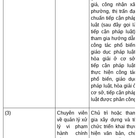
giá, công nhận xã,
phường, thị trấn đạt
chuẩn tiếp cận pháp
luật (sau đây gọi là
tiếp cận pháp luật);
tham gia hướng dẫn
công tác phổ biến,
giáo dục pháp luật,
hòa giải ở cơ sở,
tiếp cận pháp luật;
thực hiện công tác
phổ biến, giáo dục
pháp luật, hòa giải ở
cơ sở, tiếp cận pháp
luật được phân công
(3)
Chuyên viên
Chủ trì hoặc tham
về quản lý xử
gia xây dựng và tổ
lý vi phạm
chức triển khai thực
hành chính
hiện văn bản, chủ