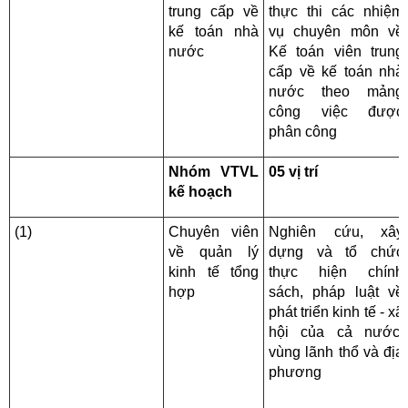
trung cấp về
thực thi các nhiệm
kế toán nhà
vụ chuyên môn về
nước
Kế toán viên trung
cấp về kế toán nhà
nước theo mảng
công việc được
phân công
Nhóm VTVL
05 vị trí
kế hoạch
(1)
Chuyên viên
Nghiên cứu, xây
về quản lý
dựng và tổ chức
kinh tế tổng
thực hiện chính
hợp
sách, pháp luật về
phát triển kinh tế - xã
hội của cả nước,
vùng lãnh thổ và địa
phương