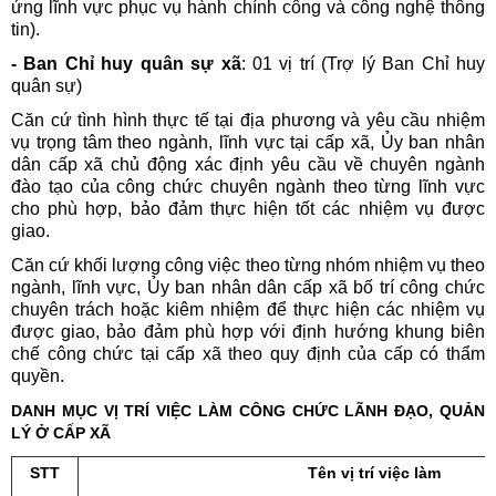
ứng lĩnh vực phục vụ hành chính công và công nghệ thông
tin).
- Ban Chỉ huy quân sự xã
: 01 vị trí (Trợ lý Ban Chỉ huy
quân sự)
Căn cứ tình hình thực tế tại địa phương và yêu cầu nhiệm
vụ trọng tâm theo ngành, lĩnh vực tại cấp xã, Ủy ban nhân
dân cấp xã chủ động xác định yêu cầu về chuyên ngành
đào tạo của công chức chuyên ngành theo từng lĩnh vực
cho phù hợp, bảo đảm thực hiện tốt các nhiệm vụ được
giao.
Căn cứ khối lượng công việc theo từng nhóm nhiệm vụ theo
ngành, lĩnh vực, Ủy ban nhân dân cấp xã bố trí công chức
chuyên trách hoặc kiêm nhiệm để thực hiện các nhiệm vụ
được giao, bảo đảm phù hợp với định hướng khung biên
chế công chức tại cấp xã theo quy định của cấp có thẩm
quyền.
DANH MỤC VỊ TRÍ VIỆC LÀM CÔNG CHỨC LÃNH ĐẠO, QUẢN
LÝ Ở CẤP XÃ
STT
Tên vị trí việc làm