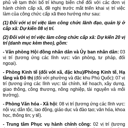
phủ về tạm thời bố trí khung biên chế đối với các đơn vị
hành chính cấp xã, đề nghị trước mắt triển khai vị trí việc
làm của công chức cấp xã theo hướng như sau:
(1) Đối với vị trí việc làm công chức lãnh đạo, quản lý ở
cấp xã: Dự kiến 08 vị trí.
(2) Đối với vị trí việc làm công chức cấp xã: Dự kiến 20 vị
trí (danh mục kèm theo), gồm:
- Văn phòng Hội đồng nhân dân và Ủy ban nhân dân:
03
vị trí (tương ứng các lĩnh vực: văn phòng, tư pháp, đối
ngoại).
- Phòng Kinh tế (đối với xã, đặc khu)/Phòng Kinh tế, Hạ
tầng và Đô thị
(đối với phường và đặc khu Phú Quốc): 07 vị
trí (tương ứng các lĩnh vực: tài chính, kế hoạch, xây dựng,
giao thông, công thương, nông nghiệp, tài nguyên và môi
trường).
- Phòng Văn hóa - Xã hội
: 08 vị trí (tương ứng các lĩnh vực:
nội vụ; dân tộc, lao động, giáo dục và đào tạo; văn hóa, khoa
học, thông tin; y tế).
- Trung tâm Phục vụ hành chính công:
02 vị trí (tương