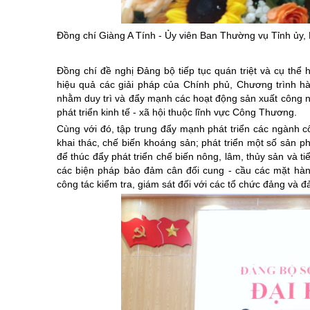
Đồng chí Giàng A Tính -
Ủy
viên Ban Thường vụ Tỉnh
ủy
,
Đồng chí đề nghị Đảng bộ tiếp tục quán triệt và cụ thể 
hiệu quả các giải pháp của Chính phủ, Chương trình h
nhằm duy trì và đẩy mạnh các hoạt động sản xuất công ng
phát triển kinh tế - xã hội thuộc lĩnh vực Công Thương.
Cùng với đó, tập trung đẩy mạnh phát triển các ngành cô
khai thác, chế biến khoáng sản; phát triển một số sản
để thúc đẩy phát triển chế biến nông, lâm, thủy sản và ti
các biện pháp bảo đảm cân đối cung - cầu các mặt hàng 
công tác kiểm tra, giám sát đối với các tổ chức đảng và đản