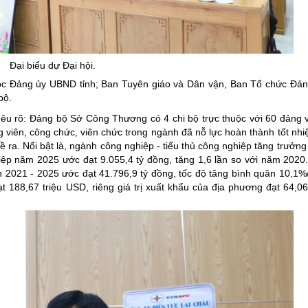
ng hợp
Giảm nghèo bền vững
Đưa nghị quyết của Đảng v
Bầu cử đại biểu Quốc hội k
Đại biểu dự Đại hội.
Đại hội Đảng các cấp
thuộc Đảng ủy UBND tỉnh; Ban Tuyên giáo và Dân vận, Ban Tổ chức Đ
bộ.
Gia đình hạnh phúc bền vữ
i nêu rõ: Đảng bộ Sở Công Thương có 4 chi bộ trực thuộc với 60 đảng 
An toàn thông tin
viên, công chức, viên chức trong ngành đã nỗ lực hoàn thành tốt nh
đề ra. Nổi bật là, ngành công nghiệp - tiểu thủ công nghiệp tăng trưởng
Thông tin biên giới
hiệp năm 2025 ước đạt 9.055,4 tỷ đồng, tăng 1,6 lần so với năm 202
Người Việt Nam ưu tiên dùn
ạn 2021 - 2025 ước đạt 41.796,9 tỷ đồng, tốc độ tăng bình quân 10,1
 188,67 triệu USD, riêng giá trị xuất khẩu của địa phương đạt 64,06
Điểm báo
Phóng sự ảnh
Chuyên mục khác