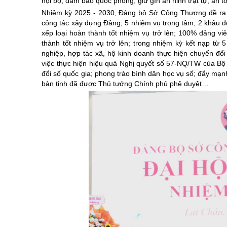
nội bộ, đảm bảo quốc phòng, giữ gìn an ninh trật tự, an 
Nhiệm kỳ 2025 - 2030, Đảng bộ Sở Công Thương đề ra 7 ch
công tác xây dựng Đảng; 5 nhiệm vụ trọng tâm, 2 khâu đ
xếp loại hoàn thành tốt nhiệm vụ trở lên; 100% đảng v
thành tốt nhiệm vụ trở lên; trong nhiệm kỳ kết nạp từ 
nghiệp, hợp tác xã, hộ kinh doanh thực hiện chuyển đổi
việc thực hiện hiệu quả Nghị quyết số 57-NQ/TW của Bộ C
đổi số quốc gia; phong trào bình dân học vụ số; đẩy mạnh
bàn tỉnh đã được Thủ tướng Chính phủ phê duyệt…