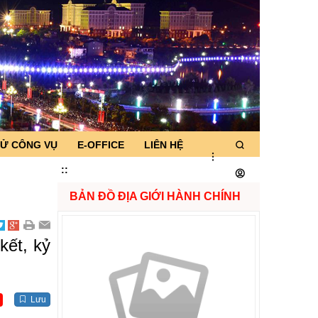
TỬ CÔNG VỤ
E-OFFICE
LIÊN HỆ
:
:
BẢN ĐỒ ĐỊA GIỚI HÀNH CHÍNH
kết, kỷ
Lưu