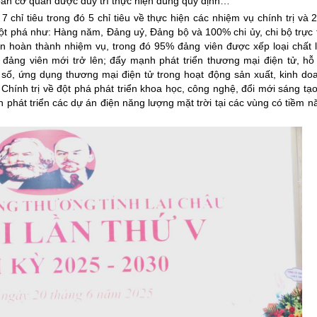
toàn cơ quan được duy trì thực hiện đúng quy định…
ỉ tiêu trong đó 5 chỉ tiêu về thực hiện các nhiệm vụ chính trị và 2 
ột phá như: Hàng năm, Đảng uỷ, Đảng bộ và 100% chi ủy, chi bộ trực
iên hoàn thành nhiệm vụ, trong đó 95% đảng viên được xếp loại chất
5 đảng viên mới trở lên; đẩy mạnh phát triển thương mại điện tử, h
 số, ứng dụng thương mại điện tử trong hoạt động sản xuất, kinh do
hính trị về đột phá phát triển khoa học, công nghệ, đổi mới sáng tạ
 phát triển các dự án điện năng lượng mặt trời tại các vùng có tiềm nă