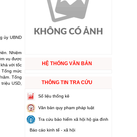
ào cuộc sống
hóa XVI và đại biểu Hội đồng nhân dân các cấp nhiệm kỳ 2026 - 2031
ảng ủy UBND
ng
viên. Nhiệm
iệm vụ được
HỆ THỐNG VĂN BẢN
 khá với tốc
0. Tổng mức
g hàng Việt Nam
%/năm. Tổng
THÔNG TIN TRA CỨU
 triệu USD,
Số liệu thống kê
Văn bản quy phạm pháp luật
Tra cứu bảo hiểm xã hội hộ gia đình
Báo cáo kinh tế - xã hội