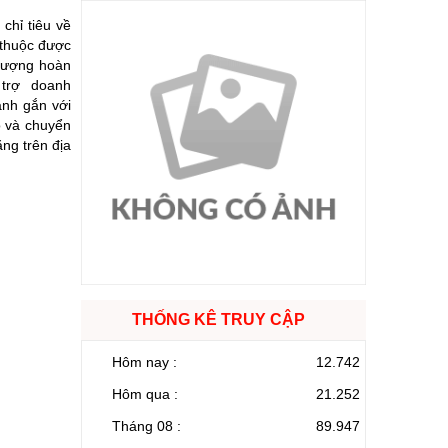
chỉ tiêu về
 thuộc được
 lượng hoàn
ỗ trợ doanh
anh gắn với
o và chuyển
ng trên địa
THỐNG KÊ TRUY CẬP
Hôm nay :
12.742
Hôm qua :
21.252
Tháng 08 :
89.947