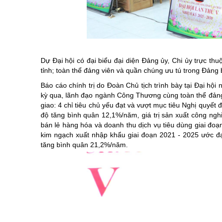
Chuyên đề tổ
Dự Đại hội có đại biểu đại diện Đảng ủy, Chi ủy trực 
tỉnh; toàn thể đảng viên và quần chúng ưu tú trong Đảng 
Báo cáo chính trị do Đoàn Chủ tịch trình bày tại Đại hộ
kỳ qua, lãnh đạo ngành Công Thương cùng toàn thể đảng 
giao: 4 chỉ tiêu chủ yếu đạt và vượt mục tiêu Nghị quyết 
độ tăng bình quân 12,1%/năm, giá trị sản xuất công ng
bán lẻ hàng hóa và doanh thu dịch vụ tiêu dùng giai đo
kim ngạch xuất nhập khẩu giai đoạn 2021 - 2025 ước đạt
tăng bình quân 21,2%/năm.