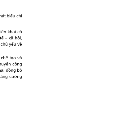
át biểu chỉ
iển khai có
ế - xã hội,
 chủ yếu về
 chế tạo và
khuyến công
khai đồng bộ
 tăng cường