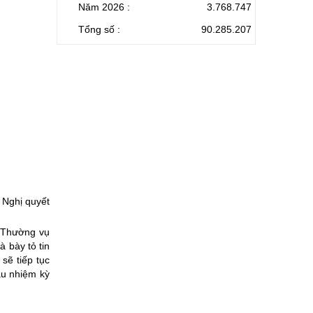
Năm 2026 :
3.768.747
Tổng số :
90.285.207
 Nghị quyết
n Thường vụ
 bày tỏ tin
sẽ tiếp tục
âu nhiệm kỳ