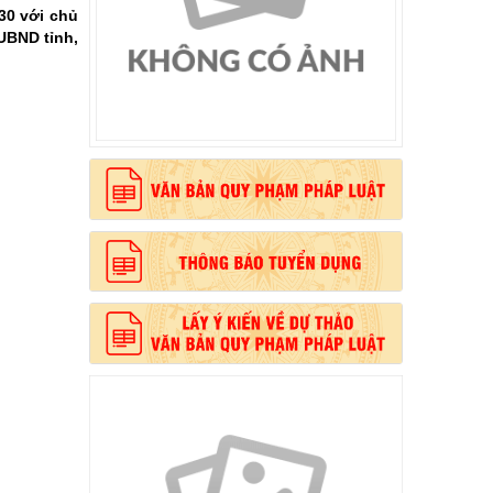
30 với chủ
 UBND tỉnh,
, phong cách Hồ Chí Minh”