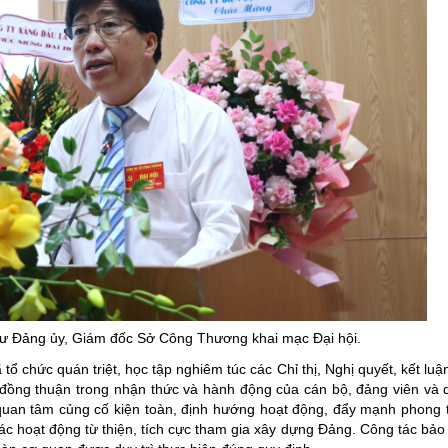
hư Đảng ủy, Giám đốc Sở Công Thương khai mạc Đại hội.
tổ chức quán triệt, học tập nghiêm túc các Chỉ thị, Nghị quyết, kết lu
à đồng thuận trong nhận thức và hành động của cán bộ, đảng viên và
uan tâm củng cố kiện toàn, định hướng hoạt động, đẩy mạnh phong t
c hoạt động từ thiện, tích cực tham gia xây dựng Đảng. Công tác bảo v