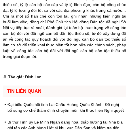
thiểu số; tỷ lệ cán bộ các cấp và tỷ lệ lãnh đạo, cán bộ công chức
đạt tỷ lệ tương đối tốt so với các địa phương khác trong cả nước…
Chỉ ra một số hạn chế còn tồn tại, ghi nhận những kiến nghị tại
buổi làm việc, đồng chí Phó Chủ tịch Hội đồng Dân tộc đề nghị Sở
Nội vụ tiếp tục rà soát, đánh giá lại toàn bộ thực trạng về công tác
cán bộ đối với đội ngũ cán bộ dân tộc thiểu số, từ đó xây dựng đề
án về công tác quy hoạch đối với đội ngũ cán bộ dân tộc thiểu số
làm cơ sở để triển khai thực hiện tốt hơn nữa các chính sách, pháp
luật về công tác cán bộ đối với đội ngũ cán bộ dân tộc thiểu số
trong giai đoạn tới.
Tác giả:
Đinh Lan
TIN LIÊN QUAN
Đại biểu Quốc hội tỉnh Lai Châu Hoàng Quốc Khánh: Đề nghị
bổ sung cơ chế thẩm định chuyên môn khi thực hiện Nghị quyết
Bí thư Tỉnh ủy Lê Minh Ngân dâng hoa, thắp hương tại Nhà bia
ghi tên các Anh hùng Liệt sĩ khu vực Dào San và kiểm tra tiến