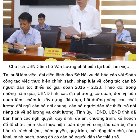
Chủ tịch UBND tỉnh Lê Văn Lương phát biểu tại buổi làm việc.
Tại buổi làm việc, đại diện lãnh đạo Sở Nội vụ đã báo cáo với Đoàn
công tác việc thực hiện chính sách, pháp luật về công tác cán bộ
người dân tộc thiểu số giai đoạn 2016 - 2023. Theo đó, trong
những năm qua, UBND tỉnh, các địa phương, cơ quan, đơn vị luôn
quan tâm, chăm lo xây dựng, đào tạo, bồi dưỡng nâng cao chất
lượng đội ngũ cán bộ nói chung, cán bộ người dân tộc thiểu số nói
riêng cả về số lượng và chất lượng. Tỉnh ủy, HĐND, UBND tỉnh đã
ban hành các nghị quyết, quy định, đề án, chương trình, kế hoạch
để tổ chức triển khai thực hiện toàn diện về công tác cán bộ đảm
bảo rõ trách nhiệm, thẩm quyền, quy trình, mở rộng dân chủ, công
khai, minh bạch, trong đó có cán bộ người dân tộc thiểu số.