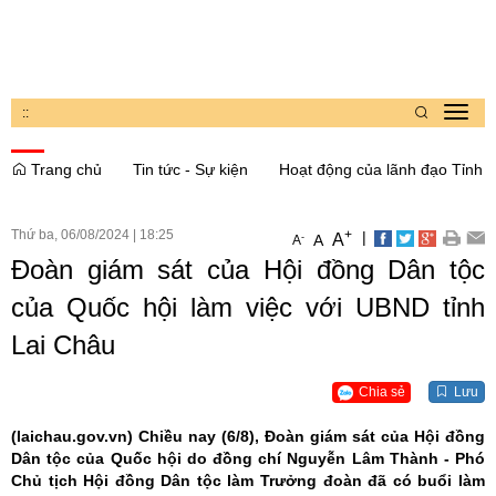
:
:
Toggl
navig
Trang chủ
Tin tức - Sự kiện
Hoạt động của lãnh đạo Tỉnh
Thứ ba, 06/08/2024
|
18:25
+
|
A
-
A
A
Đoàn giám sát của Hội đồng Dân tộc
của Quốc hội làm việc với UBND tỉnh
Lai Châu
Chia sẻ
Lưu
(laichau.gov.vn)
Chiều nay (6/8), Đoàn giám sát của Hội đồng
Dân tộc của Quốc hội do đồng chí Nguyễn Lâm Thành - Phó
Chủ tịch Hội đồng Dân tộc làm Trưởng đoàn đã có buổi làm