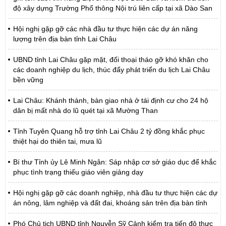
độ xây dựng Trường Phổ thông Nội trú liên cấp tại xã Dào San
Hội nghị gặp gỡ các nhà đầu tư thực hiện các dự án năng
lượng trên địa bàn tỉnh Lai Châu
UBND tỉnh Lai Châu gặp mặt, đối thoại tháo gỡ khó khăn cho
các doanh nghiệp du lịch, thúc đẩy phát triển du lịch Lai Châu
bền vững
Lai Châu: Khánh thành, bàn giao nhà ở tái định cư cho 24 hộ
dân bị mất nhà do lũ quét tại xã Mường Than
Tỉnh Tuyên Quang hỗ trợ tỉnh Lai Châu 2 tỷ đồng khắc phục
thiệt hại do thiên tai, mưa lũ
Bí thư Tỉnh ủy Lê Minh Ngân: Sáp nhập cơ sở giáo dục để khắc
phục tình trạng thiếu giáo viên giảng dạy
Hội nghị gặp gỡ các doanh nghiệp, nhà đầu tư thực hiện các dự
án nông, lâm nghiệp và đất đai, khoáng sản trên địa bàn tỉnh
Phó Chủ tịch UBND tỉnh Nguyễn Sỹ Cảnh kiểm tra tiến độ thực