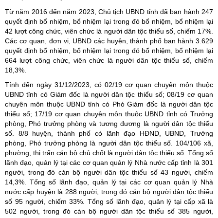
Từ năm 2016 đến năm 2023, Chủ tịch UBND tỉnh đã ban hành 247
quyết định bổ nhiệm, bổ nhiệm lại trong đó bổ nhiệm, bổ nhiệm lại
42 lượt công chức, viên chức là người dân tộc thiểu số, chiếm 17%.
Các cơ quan, đơn vị, UBND các huyện, thành phố ban hành 3.629
quyết định bổ nhiệm, bổ nhiệm lại trong đó bổ nhiệm, bổ nhiệm lại
664 lượt công chức, viên chức là người dân tộc thiểu số, chiếm
18,3%.
Tính đến ngày 31/12/2023, có 02/19 cơ quan chuyên môn thuộc
UBND tỉnh có Giám đốc là người dân tộc thiểu số; 08/19 cơ quan
chuyên môn thuộc UBND tỉnh có Phó Giám đốc là người dân tộc
thiểu số; 17/19 cơ quan chuyên môn thuộc UBND tỉnh có Trưởng
phòng, Phó trưởng phòng và tương đương là người dân tộc thiểu
số. 8/8 huyện, thành phố có lãnh đạo HĐND, UBND, Trưởng
phòng, Phó trưởng phòng là người dân tộc thiểu số. 104/106 xã,
phường, thị trấn cán bộ chủ chốt là người dân tộc thiểu số. Tổng số
lãnh đạo, quản lý tại các cơ quan quản lý Nhà nước cấp tỉnh là 301
người, trong đó cán bộ người dân tộc thiểu số 43 người, chiếm
14,3%. Tổng số lãnh đạo, quản lý tại các cơ quan quản lý Nhà
nước cấp huyện là 288 người, trong đó cán bộ người dân tộc thiểu
số 95 người, chiếm 33%. Tổng số lãnh đạo, quản lý tại cấp xã là
502 người, trong đó cán bộ người dân tộc thiểu số 385 người,