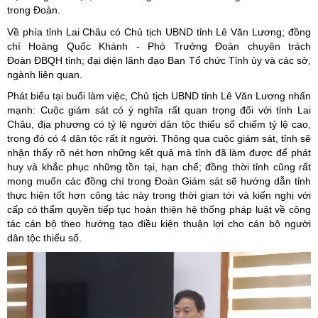
trong Đoàn.
Về phía tỉnh Lai Châu có Chủ tịch UBND tỉnh Lê Văn Lương; đồng
chí Hoàng Quốc Khánh - Phó Trưởng Đoàn chuyên trách
Đoàn ĐBQH tỉnh; đại diện lãnh đạo Ban Tổ chức Tỉnh ủy và các sở,
ngành liên quan.
Phát biểu tại buổi làm việc, Chủ tịch UBND tỉnh Lê Văn Lương nhấn
mạnh: Cuộc giám sát có ý nghĩa rất quan trọng đối với tỉnh Lai
Châu, địa phương có tỷ lệ người dân tộc thiểu số chiếm tỷ lệ cao,
trong đó có 4 dân tộc rất ít người. Thông qua cuộc giám sát, tỉnh sẽ
nhận thấy rõ nét hơn những kết quả mà tỉnh đã làm được để phát
huy và khắc phục những tồn tại, hạn chế; đồng thời tỉnh cũng rất
mong muốn các đồng chí trong Đoàn Giám sát sẽ hướng dẫn tỉnh
thực hiện tốt hơn công tác này trong thời gian tới và kiến nghị với
cấp có thẩm quyền tiếp tục hoàn thiện hệ thống pháp luật về công
tác cán bộ theo hướng tạo điều kiện thuận lợi cho cán bộ người
dân tộc thiểu số.