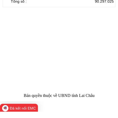
Tổng số :
90.297.025
CỔNG THÔNG TIN ĐIỆN TỬ TỈNH LAI CHÂU
Cơ quan chủ
Ủy ban nhân dân tỉnh Lai Châu
quản:
31/GP-TTĐT do Sở Văn hóa, Thể thao và
Giấy phép số:
Du lịch cấp 17/4/2026
Chịu trách
Hoàng Minh Hải - Chánh Văn phòng UBND
nhiệm chính:
tỉnh Lai Châu
Trụ sở:
Tầng 1,2,3 nhà B - Trung tâm Hành chính -
Điện thoại | Fax:
Chính trị tỉnh Lai Châu
Email:
02133.876.337; 02133.876.359 |
02133.876.356
laichau@chinhphu.vn
Bản quyền thuộc về UBND tỉnh Lai Châu
Đã kết nối EMC