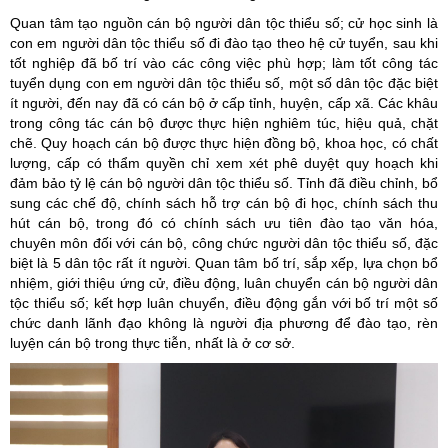
Quan tâm tạo nguồn cán bộ người dân tộc thiểu số; cử học sinh là
con em người dân tộc thiểu số đi đào tạo theo hệ cử tuyển, sau khi
tốt nghiệp đã bố trí vào các công việc phù hợp; làm tốt công tác
tuyển dụng con em người dân tộc thiểu số, một số dân tộc đặc biệt
ít người, đến nay đã có cán bộ ở cấp tỉnh, huyện, cấp xã. Các khâu
trong công tác cán bộ được thực hiện nghiêm túc, hiệu quả, chặt
chẽ. Quy hoạch cán bộ được thực hiện đồng bộ, khoa học, có chất
lượng, cấp có thẩm quyền chỉ xem xét phê duyệt quy hoạch khi
đảm bảo tỷ lệ cán bộ người dân tộc thiểu số. Tỉnh đã điều chỉnh, bổ
sung các chế độ, chính sách hỗ trợ cán bộ đi học, chính sách thu
hút cán bộ, trong đó có chính sách ưu tiên đào tạo văn hóa,
chuyên môn đối với cán bộ, công chức người dân tộc thiểu số, đặc
biệt là 5 dân tộc rất ít người. Quan tâm bố trí, sắp xếp, lựa chọn bổ
nhiệm, giới thiệu ứng cử, điều động, luân chuyển cán bộ người dân
tộc thiểu số; kết hợp luân chuyển, điều động gắn với bố trí một số
chức danh lãnh đạo không là người địa phương để đào tạo, rèn
luyện cán bộ trong thực tiễn, nhất là ở cơ sở.