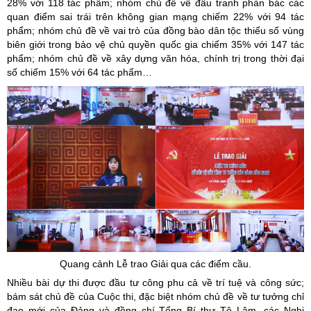
28% với 118 tác phẩm; nhóm chủ đề về đấu tranh phản bác các
quan điểm sai trái trên không gian mạng chiếm 22% với 94 tác
phẩm; nhóm chủ đề về vai trò của đồng bào dân tộc thiểu số vùng
biên giới trong bảo vệ chủ quyền quốc gia chiếm 35% với 147 tác
phẩm; nhóm chủ đề về xây dựng văn hóa, chính trị trong thời đại
số chiếm 15% với 64 tác phẩm…
Quang cảnh Lễ trao Giải qua các điểm cầu.
Nhiều bài dự thi được đầu tư công phu cả về trí tuệ và công sức;
bám sát chủ đề của Cuộc thi, đặc biệt nhóm chủ đề về tư tưởng chỉ
đạo mới của Đảng và đồng chí Tổng Bí thư Tô Lâm, các Nghị