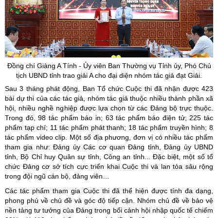
Đồng chí Giàng A Tính - Ủy viên Ban Thường vụ Tỉnh ủy, Phó Chủ
tịch UBND tỉnh trao giải A cho đại diện nhóm tác giả đạt Giải.
Sau 3 tháng phát động, Ban Tổ chức Cuộc thi đã nhận được 423
bài dự thi của các tác giả, nhóm tác giả thuộc nhiều thành phần xã
hội, nhiều nghề nghiệp được lựa chọn từ các Đảng bộ trực thuộc.
Trong đó, 98 tác phẩm báo in; 63 tác phẩm báo điện tử; 225 tác
phẩm tạp chí; 11 tác phẩm phát thanh; 18 tác phẩm truyền hình; 8
tác phẩm video clip. Một số địa phương, đơn vị có nhiều tác phẩm
tham gia như: Đảng ủy Các cơ quan Đảng tỉnh, Đảng ủy UBND
tỉnh, Bộ Chỉ huy Quân sự tỉnh, Công an tỉnh... Đặc biệt, một số tổ
chức Đảng cơ sở tích cực triển khai Cuộc thi và lan tỏa sâu rộng
trong đội ngũ cán bộ, đảng viên…
Các tác phẩm tham gia Cuộc thi đã thể hiện được tính đa dạng,
phong phú về chủ đề và góc độ tiếp cận. Nhóm chủ đề về bảo vệ
nền tảng tư tưởng của Đảng trong bối cảnh hội nhập quốc tế chiếm