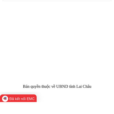
CỔNG THÔNG TIN ĐIỆN TỬ TỈNH LAI CHÂU
Cơ quan chủ
Ủy ban nhân dân tỉnh Lai Châu
quản:
31/GP-TTĐT do Sở Văn hóa, Thể thao và
Giấy phép số:
Du lịch cấp 17/4/2026
Chịu trách
Hoàng Minh Hải - Chánh Văn phòng UBND
nhiệm chính:
tỉnh Lai Châu
Trụ sở:
Tầng 1,2,3 nhà B - Trung tâm Hành chính -
Điện thoại | Fax:
Chính trị tỉnh Lai Châu
Email:
02133.876.337; 02133.876.359 |
02133.876.356
laichau@chinhphu.vn
Bản quyền thuộc về UBND tỉnh Lai Châu
Đã kết nối EMC