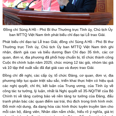
Đồng chí Sùng A Hồ - Phó Bí thư Thường trực Tỉnh
ủy
, Chủ tịch
Ủy
ban MTTQ Việt Nam tỉnh phát biểu chỉ đạo tại Lễ trao Giải.
Phát biểu chỉ đạo tại Lễ trao Giải, đồng chí Sùng A Hồ - Phó Bí thư
Thường trực Tỉnh ủy, Chủ tịch Ủy ban MTTQ Việt Nam tỉnh ghi
nhận, đánh giá cao và biểu dương Ban Chỉ đạo 35 tỉnh, các cơ
quan, đơn vị, địa phương đã phối hợp chuẩn bị, tổ chức thành công
Cuộc thi chính luận năm 2025; chúc mừng 12 tác giả, nhóm tác giả
và 10 tập thể xuất sắc đã đạt giải cao và được trao Giải.
Đồng chí đề nghị, các cấp ủy, tổ chức Đảng, cơ quan, đơn vị, địa
phương tiếp tục quán triệt sâu sắc, triển khai thực hiện có hiệu quả
các nghị quyết, chỉ thị, kết luận của Trung ương, của Tỉnh ủy về
công tác tư tưởng, lý luận, nhất là Nghị quyết số 35-NQ/TW của Bộ
Chính trị về tăng cường bảo vệ nền tảng tư tưởng của Đảng, đấu
tranh phản bác các quan điểm sai trái, thù địch trong tình hình mới.
Đổi mới nội dung, đa dạng hóa các hình thức tuyên truyền làm cho
mỗi cán bộ, đảng viên, Nhân dân nắm chắc, hiểu rõ ý nghĩa, giá trị