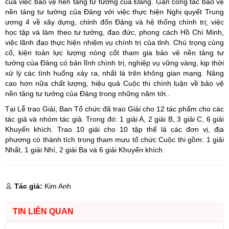
của việc bảo vệ nền tảng tư tưởng của Đảng. Gắn công tác bảo vệ
nền tảng tư tưởng của Đảng với việc thực hiện Nghị quyết Trung
ương 4 về xây dựng, chỉnh đốn Đảng và hệ thống chính trị; việc
học tập và làm theo tư tưởng, đạo đức, phong cách Hồ Chí Minh,
việc lãnh đạo thực hiện nhiệm vụ chính trị của tỉnh. Chú trọng củng
cố, kiện toàn lực lượng nòng cốt tham gia bảo vệ nền tảng tư
tưởng của Đảng có bản lĩnh chính trị, nghiệp vụ vững vàng, kịp thời
xử lý các tình huống xảy ra, nhất là trên không gian mạng. Nâng
cao hơn nữa chất lượng, hiệu quả Cuộc thi chính luận về bảo vệ
nền tảng tư tưởng của Đảng trong những năm tới..
Tại Lễ trao Giải, Ban Tổ chức đã trao Giải cho 12 tác phẩm cho các
tác giả và nhóm tác giả. Trong đó: 1 giải A, 2 giải B, 3 giải C, 6 giải
Khuyến khích. Trao 10 giải cho 10 tập thể là các đơn vị, địa
phương có thành tích trong tham mưu tổ chức Cuộc thi gồm: 1 giải
Nhất, 1 giải Nhì, 2 giải Ba và 6 giải Khuyến khích.
Tác giả:
Kim Anh
TIN LIÊN QUAN