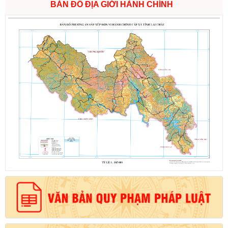
BẢN ĐỒ ĐỊA GIỚI HÀNH CHÍNH
Số:
1732/QĐ-UBND
Tên:
(Quyết định Về việc công bố Danh mục thủ tục hành chính
được sửa đổi, bổ sung, bãi bỏ và phê duyệt Quy trình nội bộ giải
quyết thủ tục hành chính trong lĩnh vực thành lập và hoạt động