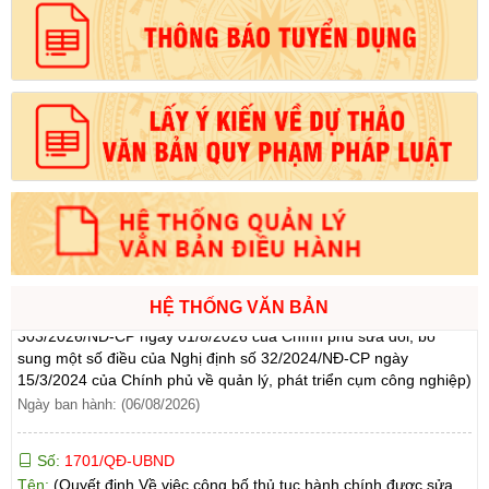
của tổ hợp tác, hợp tác xã, liên hiệp hợp tác xã thuộc phạm vi
chức năng quản lý của Sở Tài chính tỉnh Lai Châu)
Ngày ban hành: (09/08/2026)
-
Ngày hiệu lực: (07/08/2026)
Số:
1721/QĐ-UBND
Tên:
(Quyết định Phê duyệt phương án đấu giá quyền sử dụng
đất đối với 04 thửa đất thương mại, dịch vụ năm 2026 trên địa
bàn tỉnh Lai Châu)
Ngày ban hành: (07/08/2026)
-
Ngày hiệu lực: (07/08/2026)
Số:
6731/UBND-KTN
Tên:
(Công văn V/v triển khai thực hiện Nghị định số
HỆ THỐNG VĂN BẢN
303/2026/NĐ-CP ngày 01/8/2026 của Chính phủ sửa đổi, bổ
sung một số điều của Nghị định số 32/2024/NĐ-CP ngày
15/3/2024 của Chính phủ về quản lý, phát triển cụm công nghiệp)
Ngày ban hành: (06/08/2026)
Số:
1701/QĐ-UBND
Tên:
(Quyết định Về việc công bố thủ tục hành chính được sửa
đổi, bổ sung và phê duyệt Quy trình nội bộ giải quyết trong lĩnh