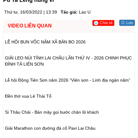
Pu Ta Leng hùng vĩ
Thứ tư, 16/03/2022 | 13:39
Tác giả:
Lao U
Chia sẻ
Lưu
VIDEO LIÊN QUAN
LỄ HỘI BUN VỐC NẶM XÃ BẢN BO 2026
GIẢI LEO NÚI TỈNH LAI CHÂU LẦN THỨ IV - 2026 CHINH PHỤC
ĐỈNH TẢ LIÊN SƠN
Lễ hội Động Tiên Sơn năm 2026 “Viên sơn - Linh địa ngàn năm”
Đền thờ vua Lê Thái Tổ
Sì Thâu Chải - Bản mây gọi bước chân lữ khách
Giải Marathon con đường đá cổ Pavi Lai Châu