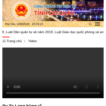
Thứ Hai, 10/8/2026
20
:
26
:
22
Toggl
navig
, Luật Dân quân tự vệ năm 2019, Luật Giáo dục quốc phòng và an ni
Trang chủ
Video