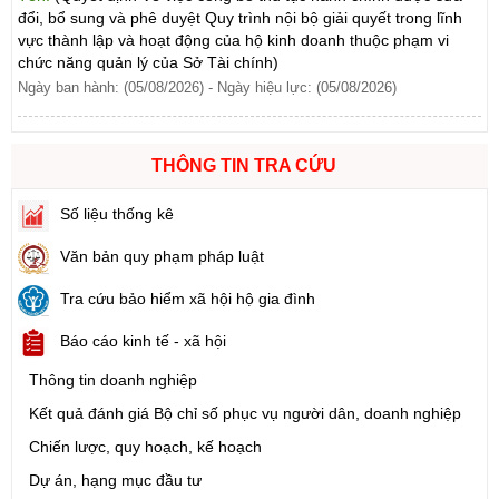
vực thành lập và hoạt động của hộ kinh doanh thuộc phạm vi
chức năng quản lý của Sở Tài chính)
Ngày ban hành: (05/08/2026)
-
Ngày hiệu lực: (05/08/2026)
Số:
1705/QĐ-UBND
Tên:
(Quyết định Về việc công bố thủ tục hành chính sửa đổi, bổ
THÔNG TIN TRA CỨU
sung và phê duyệt Quy trình nội bộ giải quyết thủ tục hành chính
trong lĩnh vực đấu thầu lựa chọn nhà đầu tư thuộc phạm vi chức
Số liệu thống kê
năng quản lý của Sở Tài chính)
Ngày ban hành: (05/08/2026)
-
Ngày hiệu lực: (05/08/2026)
Văn bản quy phạm pháp luật
Tra cứu bảo hiểm xã hội hộ gia đình
Số:
1700/QĐ-UBND
Tên:
(Quyết định Về việc công bố thủ tục hành chính mới ban
Báo cáo kinh tế - xã hội
hành và Phê duyệt quy trình nội bộ giải quyết lĩnh vực đăng ký
hoạt động của Ngân hàng Chính sách xã hội thuộc phạm vi chức
Thông tin doanh nghiệp
năng quản lý của Sở Tài chính)
Kết quả đánh giá Bộ chỉ số phục vụ người dân, doanh nghiệp
Ngày ban hành: (05/08/2026)
-
Ngày hiệu lực: (05/08/2026)
Chiến lược, quy hoạch, kế hoạch
Số:
1732/QĐ-UBND
Dự án, hạng mục đầu tư
Tên:
(Quyết định Về việc công bố Danh mục thủ tục hành chính