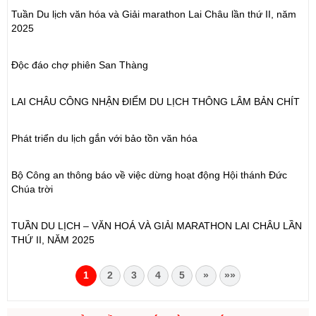
Tuần Du lịch văn hóa và Giải marathon Lai Châu lần thứ II, năm
2025
Độc đáo chợ phiên San Thàng
LAI CHÂU CÔNG NHẬN ĐIỂM DU LỊCH THÔNG LÂM BẢN CHÍT
Phát triển du lịch gắn với bảo tồn văn hóa
Bộ Công an thông báo về việc dừng hoạt động Hội thánh Đức
Chúa trời
TUẦN DU LỊCH – VĂN HOÁ VÀ GIẢI MARATHON LAI CHÂU LẦN
THỨ II, NĂM 2025
1
2
3
4
5
»
»»