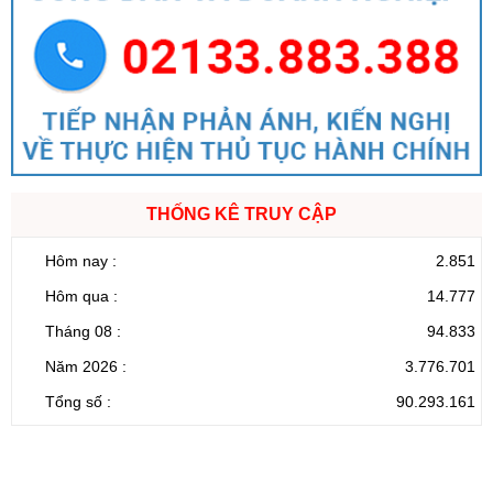
THỐNG KÊ TRUY CẬP
Hôm nay :
2.851
Hôm qua :
14.777
Tháng 08 :
94.833
Năm 2026 :
3.776.701
Tổng số :
90.293.161
CỔNG THÔNG TIN ĐIỆN TỬ TỈNH LAI CHÂU