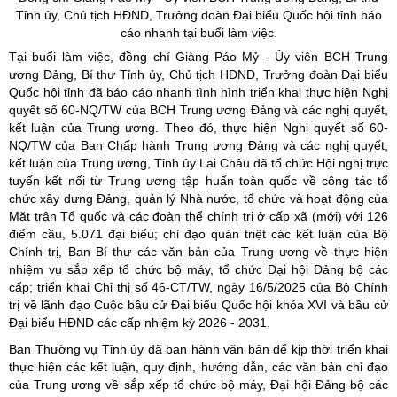
Tỉnh
ủy
, Chủ tịch HĐND, Trưởng đoàn Đại biểu Quốc hội tỉnh báo
cáo nhanh tại buổi làm việc.
Tại buổi làm việc, đồng chí Giàng Páo Mỷ - Ủy viên BCH Trung
ương Đảng, Bí thư Tỉnh ủy, Chủ tịch HĐND, Trưởng đoàn Đại biểu
Quốc hội tỉnh đã báo cáo nhanh tình hình triển khai thực hiện Nghị
quyết số 60-NQ/TW của BCH Trung ương Đảng và các nghị quyết,
kết luận của Trung ương. Theo đó, thực hiện Nghị quyết số 60-
NQ/TW của Ban Chấp hành Trung ương Đảng và các nghị quyết,
kết luận của Trung ương, Tỉnh ủy Lai Châu đã tổ chức Hội nghị trực
tuyến kết nối từ Trung ương tập huấn toàn quốc về công tác tổ
chức xây dựng Đảng, quản lý Nhà nước, tổ chức và hoạt động của
Mặt trận Tổ quốc và các đoàn thể chính trị ở cấp xã (mới) với 126
điểm cầu, 5.071 đại biểu; chỉ đạo quán triệt các kết luận của Bộ
Chính trị, Ban Bí thư các văn bản của Trung ương về thực hiện
nhiệm vụ sắp xếp tổ chức bộ máy, tổ chức Đại hội Đảng bộ các
cấp; triển khai Chỉ thị số 46-CT/TW, ngày 16/5/2025 của Bộ Chính
trị về lãnh đạo Cuộc bầu cử Đại biểu Quốc hội khóa XVI và bầu cử
Đại biểu HĐND các cấp nhiệm kỳ 2026 - 2031.
Ban Thường vụ Tỉnh ủy đã ban hành văn bản để kịp thời triển khai
thực hiện các kết luận, quy định, hướng dẫn, các văn bản chỉ đạo
của Trung ương về sắp xếp tổ chức bộ máy, Đại hội Đảng bộ các