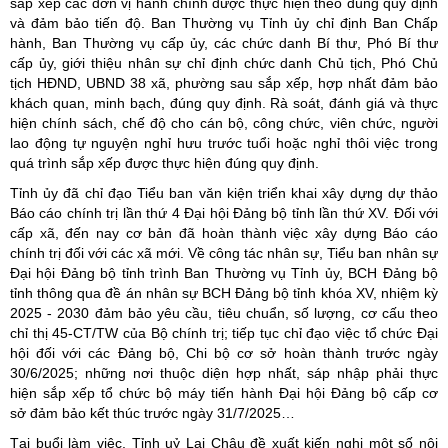
sắp xếp các đơn vị hành chính được thực hiện theo đúng quy định
và đảm bảo tiến độ. Ban Thường vụ Tỉnh ủy chỉ định Ban Chấp
hành, Ban Thường vụ cấp ủy, các chức danh Bí thư, Phó Bí thư
cấp ủy, giới thiệu nhân sự chỉ định chức danh Chủ tịch, Phó Chủ
tịch HĐND, UBND 38 xã, phường sau sắp xếp, hợp nhất đảm bảo
khách quan, minh bạch, đúng quy định. Rà soát, đánh giá và thực
hiện chính sách, chế độ cho cán bộ, công chức, viên chức, người
lao động tự nguyện nghỉ hưu trước tuổi hoặc nghỉ thôi việc trong
quá trình sắp xếp được thực hiện đúng quy định.
Tỉnh ủy đã chỉ đạo Tiểu ban văn kiện triển khai xây dựng dự thảo
Báo cáo chính trị lần thứ 4 Đại hội Đảng bộ tỉnh lần thứ XV. Đối với
cấp xã, đến nay cơ bản đã hoàn thành việc xây dựng Báo cáo
chính trị đối với các xã mới. Về công tác nhân sự, Tiểu ban nhân sự
Đại hội Đảng bộ tỉnh trình Ban Thường vụ Tỉnh ủy, BCH Đảng bộ
tỉnh thông qua đề án nhân sự BCH Đảng bộ tỉnh khóa XV, nhiệm kỳ
2025 - 2030 đảm bảo yêu cầu, tiêu chuẩn, số lượng, cơ cấu theo
chỉ thị 45-CT/TW của Bộ chính trị; tiếp tục chỉ đạo việc tổ chức Đại
hội đối với các Đảng bộ, Chi bộ cơ sở hoàn thành trước ngày
30/6/2025; những nơi thuộc diện hợp nhất, sáp nhập phải thực
hiện sắp xếp tổ chức bộ máy tiến hành Đại hội Đảng bộ cấp cơ
sở đảm bảo kết thúc trước ngày 31/7/2025…
Tại buổi làm việc, Tỉnh uỷ Lai Châu đề xuất kiến nghị một số nội