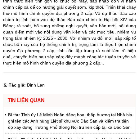
trình thực hiện tinh gọn tổ chức bộ máy, sáp nhập đơn vị hành
chính cấp xã để có hướng giải quyết sớm, kịp thời. Triển khai chạy
thử mô hình chính quyền địa phương 2 cấp. Về dự thảo Báo cáo
chính trị tỉnh bám vào dự thảo Báo cáo chính trị Đại hội XIV của
Đảng; rà soát, bổ sung những nghị quyết, văn bản mới, nội dung
quan điểm mới vào nội dung văn kiện và các mục tiêu, nhiệm vụ
trọng tâm nhiệm kỳ 2025 - 2030. Với nhiệm vụ đổi mới, sắp xếp tổ
chức bộ máy của hệ thống chính trị, trọng tâm là thực hiện chính
quyền địa phương 2 cấp, tỉnh cần tập trung rà soát làm rõ hiệu
quả, chuyển biến sau sắp xếp; đẩy mạnh công tác tuyên truyền về
thực hiện mô hình chính quyền địa phương 2 cấp...
Tác giả:
Đinh Lan
TIN LIÊN QUAN
Bí thư Tỉnh ủy Lê Minh Ngân dâng hoa, thắp hương tại Nhà bia
ghi tên các Anh hùng Liệt sĩ khu vực Dào San và kiểm tra tiến
độ xây dựng Trường Phổ thông Nội trú liên cấp tại xã Dào San