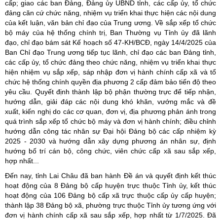
cấp; giao các ban Đảng, Đảng ủy UBND tỉnh, các cấp ủy, tổ chức
đảng căn cứ chức năng, nhiệm vụ triển khai thực hiện các nội dung
của kết luận, văn bản chỉ đạo của Trung ương. Về sắp xếp tổ chức
bộ máy của hệ thống chính trị, Ban Thường vụ Tỉnh ủy đã lãnh
đạo, chỉ đạo bám sát Kế hoạch số 47-KH/BCĐ, ngày 14/4/2025 của
Ban Chỉ đạo Trung ương tiếp tục lãnh, chỉ đạo các ban Đảng tỉnh,
các cấp ủy, tổ chức đảng theo chức năng, nhiệm vụ triển khai thực
hiện nhiệm vụ sắp xếp, sáp nhập đơn vị hành chính cấp xã và tổ
chức hệ thống chính quyền địa phương 2 cấp đảm bảo tiến độ theo
yêu cầu. Quyết định thành lập bộ phận thường trực để tiếp nhận,
hướng dẫn, giải đáp các nội dung khó khăn, vướng mắc và đề
xuất, kiến nghị do các cơ quan, đơn vị, địa phương phản ánh trong
quá trình sắp xếp tổ chức bộ máy và đơn vị hành chính; điều chỉnh
hướng dẫn công tác nhân sự Đại hội Đảng bộ các cấp nhiệm kỳ
2025 - 2030 và hướng dẫn xây dựng phương án nhân sự, định
hướng bố trí cán bộ, công chức, viên chức cấp xã sau sắp xếp,
hợp nhất...
Đến nay, tỉnh Lai Châu đã ban hành Đề án và quyết định kết thúc
hoạt động của 8 Đảng bộ cấp huyện trực thuộc Tỉnh ủy, kết thúc
hoạt động của 106 Đảng bộ cấp xã trực thuộc cấp ủy cấp huyện;
thành lập 38 Đảng bộ xã, phường trực thuộc Tỉnh ủy tương ứng với
đơn vị hành chính cấp xã sau sắp xếp, hợp nhất từ 1/7/2025. Đã