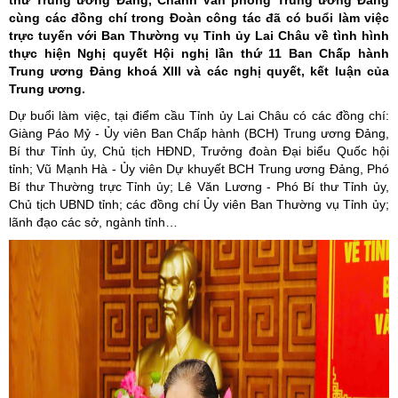
thư Trung ương Đảng, Chánh Văn phòng Trung ương Đảng
cùng các đồng chí trong Đoàn công tác đã có buổi làm việc
trực tuyến với Ban Thường vụ Tỉnh ủy Lai Châu về tình hình
thực hiện Nghị quyết Hội nghị lần thứ 11 Ban Chấp hành
Trung ương Đảng khoá XIII và các nghị quyết, kết luận của
Trung ương.
Dự buổi làm việc, tại điểm cầu Tỉnh ủy Lai Châu có các đồng chí:
Giàng Páo Mỷ - Ủy viên Ban Chấp hành (BCH) Trung ương Đảng,
Bí thư Tỉnh ủy, Chủ tịch HĐND, Trưởng đoàn Đại biểu Quốc hội
tỉnh; Vũ Mạnh Hà - Ủy viên Dự khuyết BCH Trung ương Đảng, Phó
Bí thư Thường trực Tỉnh ủy; Lê Văn Lương - Phó Bí thư Tỉnh ủy,
Chủ tịch UBND tỉnh; các đồng chí Ủy viên Ban Thường vụ Tỉnh ủy;
lãnh đạo các sở, ngành tỉnh…