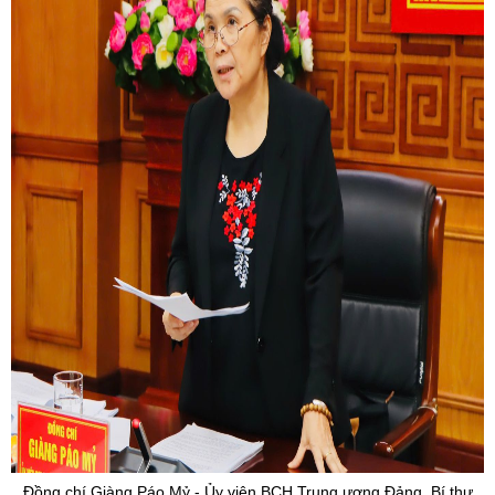
Đồng chí Giàng
Páo
Mỷ
-
Ủy
viên BCH Trung ương Đảng, Bí thư