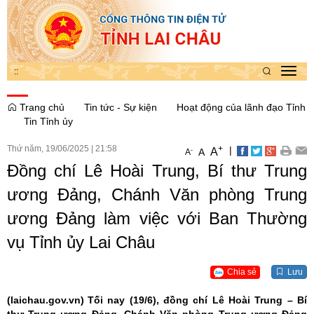
:
:
Toggl
navig
Trang chủ
Tin tức - Sự kiện
Hoạt động của lãnh đạo Tỉnh
Tin Tỉnh ủy
Thứ năm, 19/06/2025
|
21:58
+
|
A
-
A
A
Đồng chí Lê Hoài Trung, Bí thư Trung
ương Đảng, Chánh Văn phòng Trung
ương Đảng làm việc với Ban Thường
vụ Tỉnh ủy Lai Châu
Chia sẻ
Lưu
(laichau.gov.vn)
Tối nay (19/6), đồng chí Lê Hoài Trung – Bí