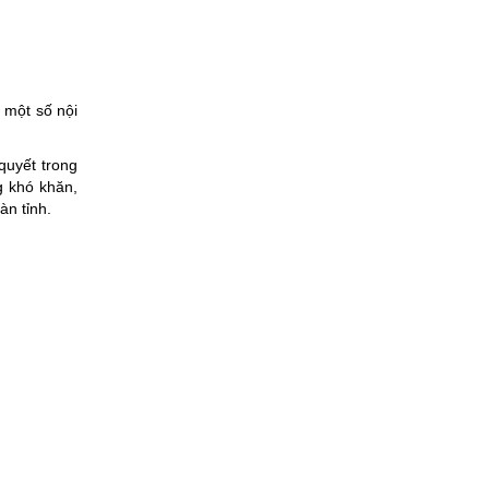
 một số nội
quyết trong
g khó khăn,
àn tỉnh.