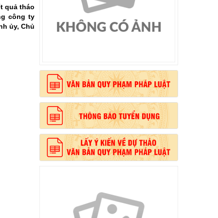
t quả tháo
ng công ty
nh ủy, Chủ
, phong cách Hồ Chí Minh”