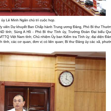
ng hợp
Giảm nghèo bền vững
Đưa nghị quyết của Đảng v
h ủy Lê Minh Ngân chủ trì cuộc họp.
Bầu cử đại biểu Quốc hội k
Ủy viên Dự khuyết Ban Chấp hành Trung ương Đảng, Phó Bí thư Thườn
Đại hội Đảng các cấp
ND tỉnh; Sùng A Hồ - Phó Bí thư Tỉnh ủy, Trưởng Đoàn Đại biểu Quố
 MTTQ Việt Nam tỉnh; Chủ nhiệm Ủy ban Kiểm tra Tỉnh ủy; đại diện Đ
Gia đình hạnh phúc bền vữ
 tỉnh, các cơ quan, đơn vị có liên quan; Bí thư Đảng ủy các xã, phườn
An toàn thông tin
Thông tin biên giới
Người Việt Nam ưu tiên dùn
Điểm báo
Phóng sự ảnh
Chuyên mục khác