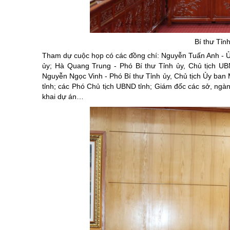
Chuyên đề tổ
Bí thư Tỉn
Tham dự cuộc họp có các đồng chí: Nguyễn Tuấn Anh - 
ủy; Hà Quang Trung - Phó Bí thư Tỉnh ủy, Chủ tịch UB
Nguyễn Ngọc Vinh - Phó Bí thư Tỉnh ủy, Chủ tịch Ủy ban
tỉnh; các Phó Chủ tịch UBND tỉnh; Giám đốc các sở, ngành
khai dự án…