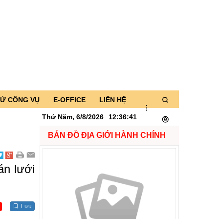
TỬ CÔNG VỤ
E-OFFICE
LIÊN HỆ
Thứ Năm, 6/8/2026
12
:
36
:
43
BẢN ĐỒ ĐỊA GIỚI HÀNH CHÍNH
án lưới
Lưu