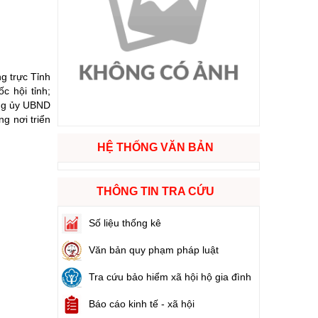
ào cuộc sống
hóa XVI và đại biểu Hội đồng nhân dân các cấp nhiệm kỳ 2026 - 2031
g trực Tỉnh
c hội tỉnh;
ảng ủy UBND
ng
g nơi triển
HỆ THỐNG VĂN BẢN
g hàng Việt Nam
THÔNG TIN TRA CỨU
Số liệu thống kê
Văn bản quy phạm pháp luật
Tra cứu bảo hiểm xã hội hộ gia đình
Báo cáo kinh tế - xã hội