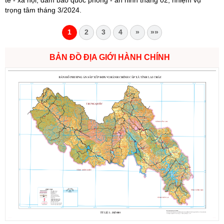
tế - xã hội, đảm bảo quốc phòng - an ninh tháng 02, nhiệm vụ
trọng tâm tháng 3/2024.
1
2
3
4
»
»»
BẢN ĐỒ ĐỊA GIỚI HÀNH CHÍNH