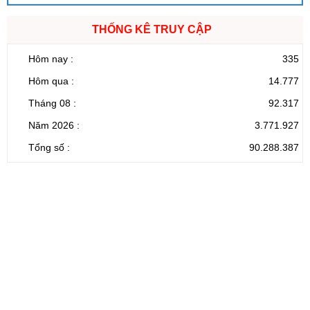
THỐNG KÊ TRUY CẬP
Hôm nay :
335
Hôm qua :
14.777
Tháng 08 :
92.317
Năm 2026 :
3.771.927
Tổng số :
90.288.387
CỔNG THÔNG TIN ĐIỆN TỬ TỈNH LAI CHÂU
Cơ quan chủ
Ủy ban nhân dân tỉnh Lai Châu
quản:
31/GP-TTĐT do Sở Văn hóa, Thể thao và
Giấy phép số:
Du lịch cấp 17/4/2026
Chịu trách
Hoàng Minh Hải - Chánh Văn phòng UBND
nhiệm chính:
tỉnh Lai Châu
Trụ sở:
Tầng 1,2,3 nhà B - Trung tâm Hành chính -
Điện thoại | Fax:
Chính trị tỉnh Lai Châu
Email:
02133.876.337; 02133.876.359 |