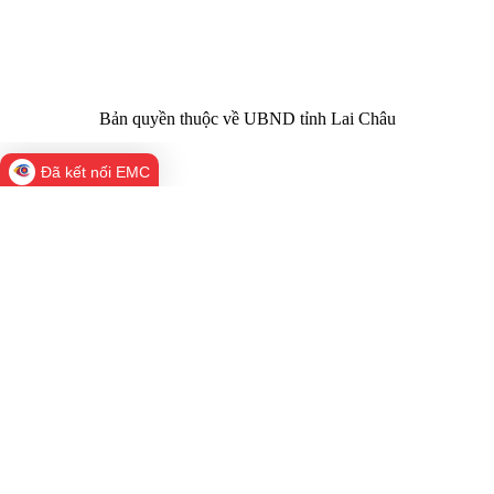
02133.876.356
laichau@chinhphu.vn
Bản quyền thuộc về UBND tỉnh Lai Châu
Đã kết nối EMC