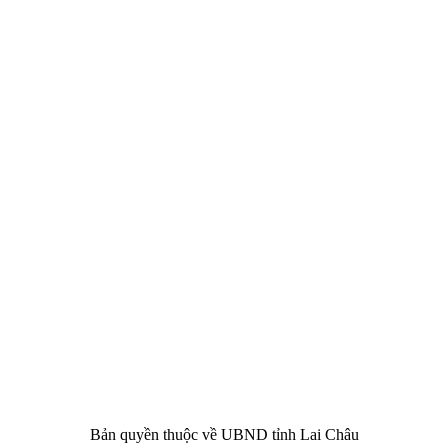
CHÂU
i Châu
óa, Thể thao và Du lịch cấp 17/4/2026
 Văn phòng UBND tỉnh Lai Châu
 tâm Hành chính - Chính trị tỉnh Lai Châu
76.359 | 02133.876.356
Bản quyền thuộc về UBND tỉnh Lai Châu