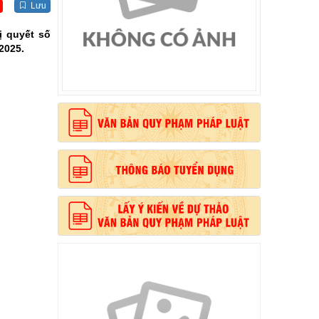
Lưu
ị quyết số
2025.
, phong cách Hồ Chí Minh”