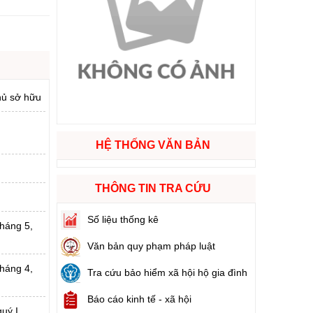
ào cuộc sống
hóa XVI và đại biểu Hội đồng nhân dân các cấp nhiệm kỳ 2026 - 2031
hủ sở hữu
ng
HỆ THỐNG VĂN BẢN
g hàng Việt Nam
THÔNG TIN TRA CỨU
Số liệu thống kê
tháng 5,
Văn bản quy phạm pháp luật
tháng 4,
Tra cứu bảo hiểm xã hội hộ gia đình
Báo cáo kinh tế - xã hội
uý I,