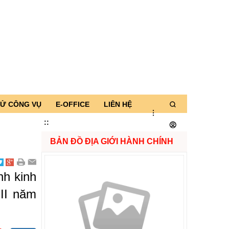
TỬ CÔNG VỤ
E-OFFICE
LIÊN HỆ
:
:
BẢN ĐỒ ĐỊA GIỚI HÀNH CHÍNH
nh kinh
 II năm