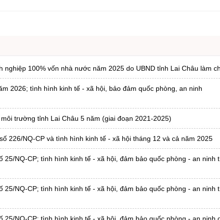
ng hợp
Giảm nghèo bền vững
Đưa nghị quyết của Đảng v
Bầu cử đại biểu Quốc hội k
Đại hội Đảng các cấp
anh nghiệp 100% vốn nhà nước năm 2025 do UBND tỉnh Lai Châu làm c
Gia đình hạnh phúc bền vữ
m 2026; tình hình kinh tế - xã hội, bảo đảm quốc phòng, an ninh
An toàn thông tin
Thông tin biên giới
 môi trường tỉnh Lai Châu 5 năm (giai đoạn 2021-2025)
Người Việt Nam ưu tiên dùn
số 226/NQ-CP và tình hình kinh tế - xã hội tháng 12 và cả năm 2025
Điểm báo
Phóng sự ảnh
ố 25/NQ-CP; tình hình kinh tế - xã hội, đảm bảo quốc phòng - an ninh 
Chuyên mục khác
ố 25/NQ-CP; tình hình kinh tế - xã hội, đảm bảo quốc phòng - an ninh 
 25/NQ-CP; tình hình kinh tế - xã hội, đảm bảo quốc phòng - an ninh q