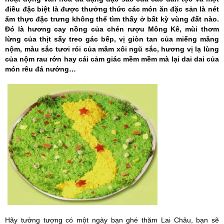
điều đặc biệt là được thưởng thức các món ăn đặc sản là nét
ẩm thực đặc trưng không thể tìm thấy ở bất kỳ vùng đất nào.
Đó là hương cay nồng của chén rượu Mông Kê, mùi thơm
lừng của thịt sấy treo gác bếp, vị giòn tan của miếng măng
nộm, màu sắc tươi rói của mâm xôi ngũ sắc, hương vị lạ lùng
của nộm rau rớn hay cái cảm giác mềm mềm mà lại dai dai của
món rêu đá nướng…
Hãy tưởng tượng có một ngày bạn ghé thăm Lai Châu, bạn sẽ