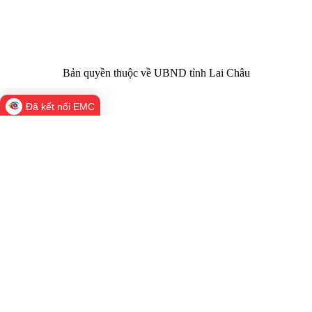
02133.876.356
laichau@chinhphu.vn
Bản quyền thuộc về UBND tỉnh Lai Châu
Đã kết nối EMC