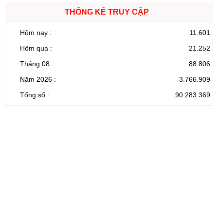
THỐNG KÊ TRUY CẬP
Hôm nay :
11.601
Hôm qua :
21.252
Tháng 08 :
88.806
Năm 2026 :
3.766.909
Tổng số :
90.283.369
CỔNG THÔNG TIN ĐIỆN TỬ TỈNH LAI CHÂU
Cơ quan chủ
Ủy ban nhân dân tỉnh Lai Châu
quản:
31/GP-TTĐT do Sở Văn hóa, Thể thao và
Giấy phép số:
Du lịch cấp 17/4/2026
Chịu trách
Hoàng Minh Hải - Chánh Văn phòng UBND
nhiệm chính:
tỉnh Lai Châu
Trụ sở:
Tầng 1,2,3 nhà B - Trung tâm Hành chính -
Điện thoại | Fax:
Chính trị tỉnh Lai Châu
Email:
02133.876.337; 02133.876.359 |