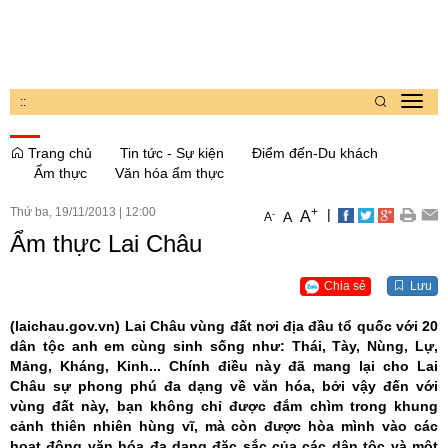
:
:
Toggl
navig
Trang chủ
Tin tức - Sự kiện
Điểm đến-Du khách
Ẩm thực
Văn hóa ẩm thực
Thứ ba, 19/11/2013
|
12:00
+
|
A
-
A
A
Ẩm thực Lai Châu
Chia sẻ
Lưu
(laichau.gov.vn)
Lai Châu vùng đất nơi địa đầu tổ quốc với 20
dân tộc anh em cùng sinh sống như: Thái, Tày, Nùng, Lự,
Mảng, Kháng, Kinh... Chính điều này đã mang lại cho Lai
Châu sự phong phú đa dạng về văn hóa, bởi vậy đến với
vùng đất này, bạn không chỉ được đắm chìm trong khung
cảnh thiên nhiên hùng vĩ, mà còn được hòa mình vào các
hoạt động văn hóa đa dạng đặc sắc của các dân tộc và một