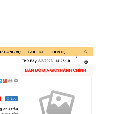
TỬ CÔNG VỤ
E-OFFICE
LIÊN HỆ
Thứ Bảy, 8/8/2026
14
:
25
:
19
BẢN ĐỒ ĐỊA GIỚI HÀNH CHÍNH
Lưu
g chú trâu