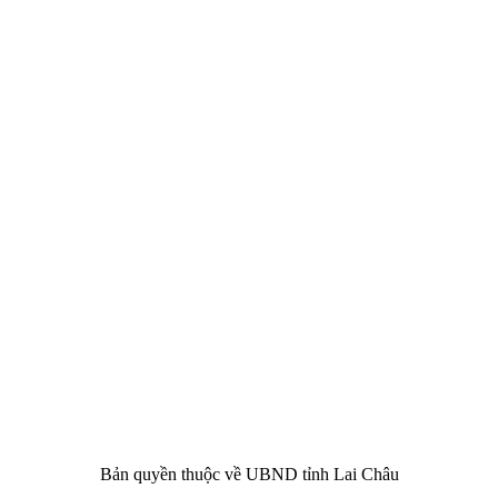
CHÂU
i Châu
óa, Thể thao và Du lịch cấp 17/4/2026
 Văn phòng UBND tỉnh Lai Châu
 tâm Hành chính - Chính trị tỉnh Lai Châu
76.359 | 02133.876.356
Bản quyền thuộc về UBND tỉnh Lai Châu