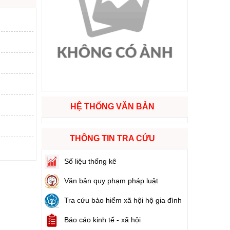
ào cuộc sống
hóa XVI và đại biểu Hội đồng nhân dân các cấp nhiệm kỳ 2026 - 2031
ng
HỆ THỐNG VĂN BẢN
g hàng Việt Nam
THÔNG TIN TRA CỨU
Số liệu thống kê
Văn bản quy phạm pháp luật
Tra cứu bảo hiểm xã hội hộ gia đình
Báo cáo kinh tế - xã hội