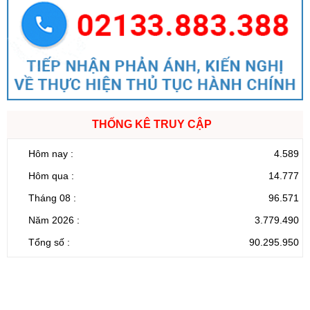
THỐNG KÊ TRUY CẬP
Hôm nay :
4.589
Hôm qua :
14.777
Tháng 08 :
96.571
Năm 2026 :
3.779.490
Tổng số :
90.295.950
CỔNG THÔNG TIN ĐIỆN TỬ TỈNH LAI CHÂU