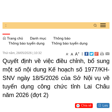
:
:
Toggl
navig
Trang chủ
Danh mục
Thông báo
Thông báo tuyển dụng
Thông báo tuyển dụng
Thứ năm, 28/05/2026
|
10:32
+
|
A
-
A
A
Quyết định về việc điều chỉnh, bổ sung
một số nội dung Kế hoạch số 1977/KH-
SNV ngày 18/5/2026 của Sở Nội vụ về
tuyển dụng công chức tỉnh Lai Châu
năm 2026 (đợt 2)
Chia sẻ
Lưu