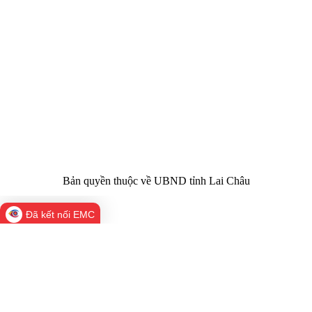
Cơ quan chủ
Ủy ban nhân dân tỉnh Lai Châu
quản:
31/GP-TTĐT do Sở Văn hóa, Thể thao và
Giấy phép số:
Du lịch cấp 17/4/2026
Chịu trách
Hoàng Minh Hải - Chánh Văn phòng UBND
nhiệm chính:
tỉnh Lai Châu
Trụ sở:
Tầng 1,2,3 nhà B - Trung tâm Hành chính -
Điện thoại | Fax:
Chính trị tỉnh Lai Châu
Email:
02133.876.337; 02133.876.359 |
02133.876.356
laichau@chinhphu.vn
Bản quyền thuộc về UBND tỉnh Lai Châu
Đã kết nối EMC