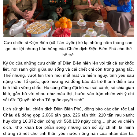
Cựu chiến sĩ Điện Biên (xã Tân Uyên) kể lại những năm tháng cam
go, ác liệt nhưng hào hùng của Chiến dịch Điện Biên Phủ cho thế
hệ trẻ.
Ký ức của những cựu chiến sĩ Điện Biên hiện lên với tất cả sự khốc
liệt, nơi ranh giới giữa sự sống và cái chết chỉ còn trong gang tấc.
Thế nhưng, vượt lên trên mọi mất mát và hiểm nguy, tình yêu sâu
nặng cho Tổ quốc, quê hương và đồng bào đã trở thành điểm tựa
tinh thần vững chắc. Họ cùng đồng đội kề vai sát cánh, sẻ chia gian
khó, gắn bó với nhau như máu thịt, bước vào trận chiến với ý chí
sắt đá: “Quyết tử cho Tổ quốc quyết sinh”.
Lịch sử ghi lại, chiến dịch Điện Biên Phủ, đồng bào các dân tộc Lai
Châu đã đóng góp 2.666 tấn gạo, 226 tấn thịt, 210 tấn rau xanh;
huy động 16.972 dân công với 568.139 ngày công… phục vụ chiến
dịch. Khó khăn bội phần song những con số ấy chính là minh
chứng rõ nét cho tinh thần yêu nước nồng nàn của nhân dân ta.