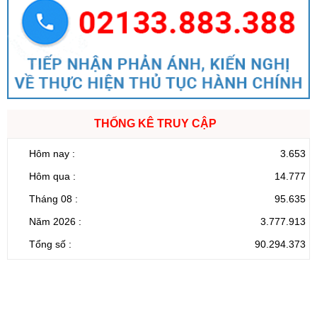
THỐNG KÊ TRUY CẬP
Hôm nay :
3.653
Hôm qua :
14.777
Tháng 08 :
95.635
Năm 2026 :
3.777.913
Tổng số :
90.294.373
CỔNG THÔNG TIN ĐIỆN TỬ TỈNH LAI CHÂU