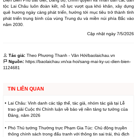
Điện Biên Phủ bất diệt, Đảng bộ, chính quyền và nhân dân các dân
tộc Lai Châu luôn đoàn kết, nỗ lực vượt qua khó khăn, xây dựng
quê hương ngày càng phát triển, hướng tới mục tiêu trở thành tỉnh
phát triển trung bình của vùng Trung du và miền núi phía Bắc vào
năm 2030.
Cập nhật ngày 7/5/2026
Tác giả:
Theo Phương Thanh - Văn Hới/baolaichau.vn
Nguồn:
https://baolaichau.vn/xa-hoi/sang-mai-ky-uc-dien-bien-
1124681
TIN LIÊN QUAN
Lai Châu: Vinh danh các tập thể, tác giả, nhóm tác giả tại Lễ
trao giải Cuộc thi Chính luận về bảo vệ nền tảng tư tưởng của
Đảng, năm 2026
Phó Thủ tướng Thường trực Phạm Gia Túc: Chủ động truyền
thông chính sách trong đấu tranh với thông tin sai trái, thù địch