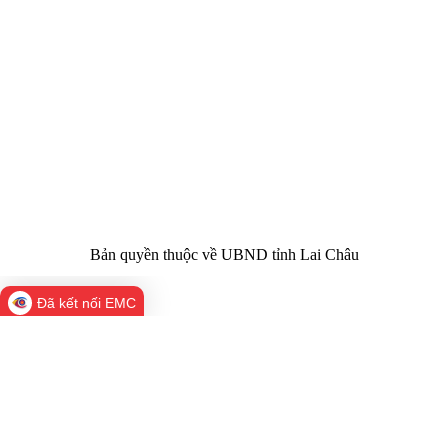
Cơ quan chủ
Ủy ban nhân dân tỉnh Lai Châu
quản:
31/GP-TTĐT do Sở Văn hóa, Thể thao và
Giấy phép số:
Du lịch cấp 17/4/2026
Chịu trách
Hoàng Minh Hải - Chánh Văn phòng UBND
nhiệm chính:
tỉnh Lai Châu
Trụ sở:
Tầng 1,2,3 nhà B - Trung tâm Hành chính -
Điện thoại | Fax:
Chính trị tỉnh Lai Châu
Email:
02133.876.337; 02133.876.359 |
02133.876.356
laichau@chinhphu.vn
Bản quyền thuộc về UBND tỉnh Lai Châu
Đã kết nối EMC