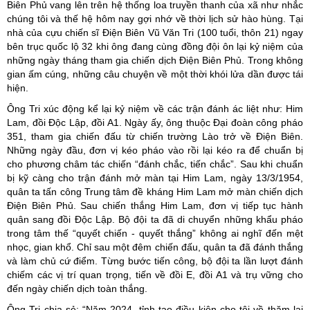
Biên Phủ vang lên trên hệ thống loa truyền thanh của xã như nhắc
chúng tôi và thế hệ hôm nay gợi nhớ về thời lịch sử hào hùng. Tại
nhà của cựu chiến sĩ Điện Biên Vũ Văn Tri (100 tuổi, thôn 21) ngay
bên trục quốc lộ 32 khi ông đang cùng đồng đội ôn lại kỷ niệm của
những ngày tháng tham gia chiến dịch Điện Biên Phủ. Trong không
gian ấm cúng, những câu chuyện về một thời khói lửa dần được tái
hiện.
Ông Tri xúc động kể lại kỷ niệm về các trận đánh ác liệt như: Him
Lam, đồi Độc Lập, đồi A1. Ngày ấy, ông thuộc Đại đoàn công pháo
351, tham gia chiến đấu từ chiến trường Lào trở về Điện Biên.
Những ngày đầu, đơn vị kéo pháo vào rồi lại kéo ra để chuẩn bị
cho phương châm tác chiến “đánh chắc, tiến chắc”. Sau khi chuẩn
bị kỹ càng cho trận đánh mở màn tại Him Lam, ngày 13/3/1954,
quân ta tấn công Trung tâm đề kháng Him Lam mở màn chiến dịch
Điện Biên Phủ. Sau chiến thắng Him Lam, đơn vị tiếp tục hành
quân sang đồi Độc Lập. Bộ đội ta đã di chuyển những khẩu pháo
trong tâm thế “quyết chiến - quyết thắng” không ai nghĩ đến mệt
nhọc, gian khổ. Chỉ sau một đêm chiến đấu, quân ta đã đánh thắng
và làm chủ cứ điểm. Từng bước tiến công, bộ đội ta lần lượt đánh
chiếm các vị trí quan trọng, tiến về đồi E, đồi A1 và trụ vững cho
đến ngày chiến dịch toàn thắng.
Ông Tri chia sẻ: “Năm 2024, tỉnh tạo điều kiện cho tôi về thăm lại