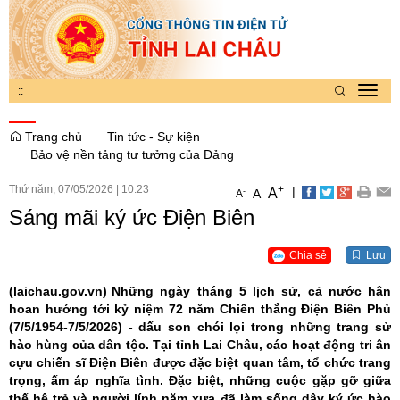
:
:
Toggl
navig
Trang chủ
Tin tức - Sự kiện
Bảo vệ nền tảng tư tưởng của Đảng
Thứ năm, 07/05/2026
|
10:23
+
|
A
-
A
A
Sáng mãi ký ức Điện Biên
Chia sẻ
Lưu
(laichau.gov.vn)
Những ngày tháng 5 lịch sử, cả nước hân
hoan hướng tới kỷ niệm 72 năm Chiến thắng Điện Biên Phủ
(7/5/1954-7/5/2026) - dấu son chói lọi trong những trang sử
hào hùng của dân tộc. Tại tỉnh Lai Châu, các hoạt động tri ân
cựu chiến sĩ Điện Biên được đặc biệt quan tâm, tổ chức trang
trọng, ấm áp nghĩa tình. Đặc biệt, những cuộc gặp gỡ giữa
thế hệ trẻ và người lính năm xưa đã làm sống dậy ký ức hào