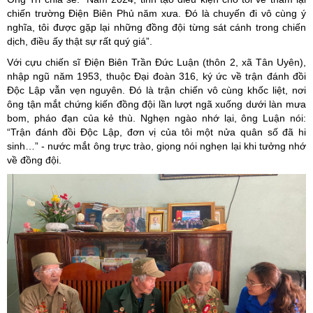
chiến trường Điện Biên Phủ năm xưa. Đó là chuyến đi vô cùng ý
nghĩa, tôi được gặp lại những đồng đội từng sát cánh trong chiến
dịch, điều ấy thật sự rất quý giá”.
Với cựu chiến sĩ Điện Biên Trần Đức Luận (thôn 2, xã Tân Uyên),
nhập ngũ năm 1953, thuộc Đại đoàn 316, ký ức về trận đánh đồi
Độc Lập vẫn vẹn nguyên. Đó là trận chiến vô cùng khốc liệt, nơi
ông tận mắt chứng kiến đồng đội lần lượt ngã xuống dưới làn mưa
bom, pháo đạn của kẻ thù. Nghẹn ngào nhớ lại, ông Luận nói:
“Trận đánh đồi Độc Lập, đơn vị của tôi một nửa quân số đã hi
sinh…” - nước mắt ông trực trào, giọng nói nghẹn lại khi tưởng nhớ
về đồng đội.