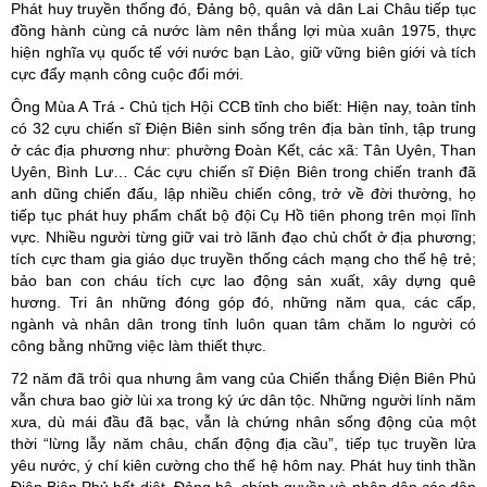
Phát huy truyền thống đó, Đảng bộ, quân và dân Lai Châu tiếp tục
đồng hành cùng cả nước làm nên thắng lợi mùa xuân 1975, thực
hiện nghĩa vụ quốc tế với nước bạn Lào, giữ vững biên giới và tích
cực đẩy mạnh công cuộc đổi mới.
Ông Mùa A Trá - Chủ tịch Hội CCB tỉnh cho biết: Hiện nay, toàn tỉnh
có 32 cựu chiến sĩ Điện Biên sinh sống trên địa bàn tỉnh, tập trung
ở các địa phương như: phường Đoàn Kết, các xã: Tân Uyên, Than
Uyên, Bình Lư… Các cựu chiến sĩ Điện Biên trong chiến tranh đã
anh dũng chiến đấu, lập nhiều chiến công, trở về đời thường, họ
tiếp tục phát huy phẩm chất bộ đội Cụ Hồ tiên phong trên mọi lĩnh
vực. Nhiều người từng giữ vai trò lãnh đạo chủ chốt ở địa phương;
tích cực tham gia giáo dục truyền thống cách mạng cho thế hệ trẻ;
bảo ban con cháu tích cực lao động sản xuất, xây dựng quê
hương. Tri ân những đóng góp đó, những năm qua, các cấp,
ngành và nhân dân trong tỉnh luôn quan tâm chăm lo người có
công bằng những việc làm thiết thực.
72 năm đã trôi qua nhưng âm vang của Chiến thắng Điện Biên Phủ
vẫn chưa bao giờ lùi xa trong ký ức dân tộc. Những người lính năm
xưa, dù mái đầu đã bạc, vẫn là chứng nhân sống động của một
thời “lừng lẫy năm châu, chấn động địa cầu”, tiếp tục truyền lửa
yêu nước, ý chí kiên cường cho thế hệ hôm nay. Phát huy tinh thần