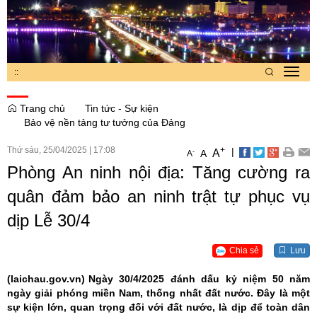
:
:
Toggl
navig
Trang chủ
Tin tức - Sự kiện
Bảo vệ nền tảng tư tưởng của Đảng
Thứ sáu, 25/04/2025
|
17:08
+
|
A
-
A
A
Phòng An ninh nội địa: Tăng cường ra
quân đảm bảo an ninh trật tự phục vụ
dịp Lễ 30/4
Chia sẻ
Lưu
(laichau.gov.vn)
Ngày 30/4/2025 đánh dấu kỷ niệm 50 năm
ngày giải phóng miền Nam, thống nhất đất nước. Đây là một
sự kiện lớn, quan trọng đối với đất nước, là dịp để toàn dân