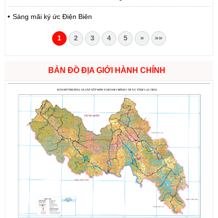
Sáng mãi ký ức Điện Biên
1
2
3
4
5
»
»»
BẢN ĐỒ ĐỊA GIỚI HÀNH CHÍNH