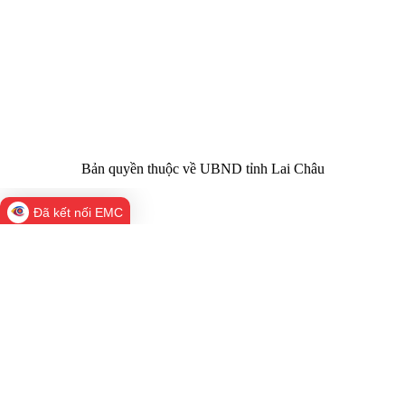
nhiệm chính:
tỉnh Lai Châu
Trụ sở:
Tầng 1,2,3 nhà B - Trung tâm Hành chính -
Điện thoại | Fax:
Chính trị tỉnh Lai Châu
Email:
02133.876.337; 02133.876.359 |
02133.876.356
laichau@chinhphu.vn
Bản quyền thuộc về UBND tỉnh Lai Châu
Đã kết nối EMC