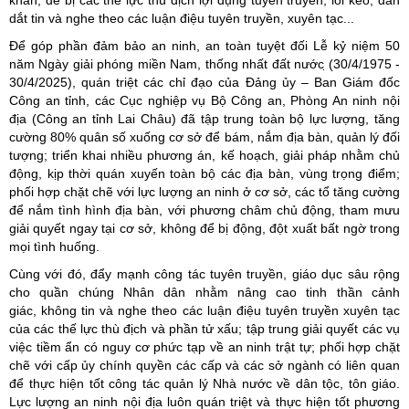
khăn, dễ bị các thế lực thù địch lợi dụng tuyên truyền, lôi kéo, dẫn
dắt tin và nghe theo các luận điệu tuyên truyền, xuyên tạc...
Để góp phần đảm bảo an ninh, an toàn tuyệt đối Lễ kỷ niệm 50
năm Ngày giải phóng miền Nam, thống nhất đất nước ̣(30/4/1975 -
30/4/2025), quán triệt các chỉ đạo của Đảng ủy – Ban Giám đốc
Công an tỉnh, các Cục nghiệp vụ Bộ Công an, Phòng An ninh nội
địa (Công an tỉnh Lai Châu) đã tập trung toàn bộ lực lượng, tăng
cường 80% quân số xuống cơ sở để bám, nắm địa bàn, quản lý đối
tượng; triển khai nhiều phương án, kế hoạch, giải pháp nhằm chủ
động, kịp thời quán xuyến toàn bộ các địa bàn, vùng trọng điểm;
phối hợp chặt chẽ với lực lượng an ninh ở cơ sở, các tổ tăng cường
để nắm tình hình địa bàn, với phương châm chủ động, tham mưu
giải quyết ngay tại cơ sở, không để bị động, đột xuất bất ngờ trong
mọi tình huống.
Cùng với đó, đẩy mạnh công tác tuyên truyền, giáo dục sâu rộng
cho quần chúng Nhân dân nhằm nâng cao tinh thần cảnh
giác, không tin và nghe theo các luận điệu tuyên truyền xuyên tạc
của các thế lực thù địch và phần tử xấu; tập trung giải quyết các vụ
việc tiềm ẩn có nguy cơ phức tạp về an ninh trật tự; phối hợp chặt
chẽ với cấp ủy chính quyền các cấp và các sở ngành có liên quan
để thực hiện tốt công tác quản lý Nhà nước về dân tộc, tôn giáo.
Lực lượng an ninh nội địa luôn quán triệt và thực hiện tốt phương