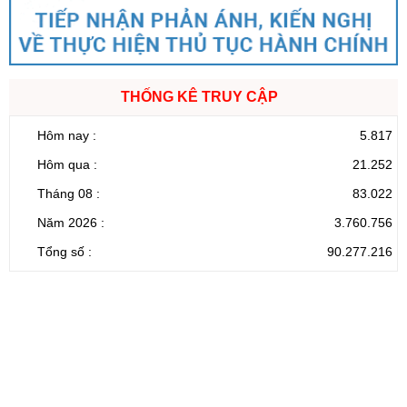
THỐNG KÊ TRUY CẬP
Hôm nay :
5.817
Hôm qua :
21.252
Tháng 08 :
83.022
Năm 2026 :
3.760.756
Tổng số :
90.277.216
CỔNG THÔNG TIN ĐIỆN TỬ TỈNH LAI CHÂU
Cơ quan chủ
Ủy ban nhân dân tỉnh Lai Châu
quản:
31/GP-TTĐT do Sở Văn hóa, Thể thao và
Giấy phép số:
Du lịch cấp 17/4/2026
Chịu trách
Hoàng Minh Hải - Chánh Văn phòng UBND