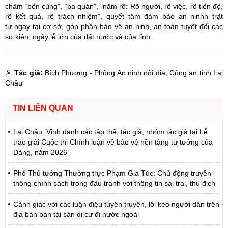
châm “bốn cùng”, “ba quản”, "năm rõ: Rõ người, rõ việc, rõ tiến độ,
rõ kết quả, rõ trách nhiệm", quyết tâm đảm bảo an ninhh trật
tự ngay tại cơ sở, góp phần bảo vệ an ninh, an toàn tuyệt đối các
sự kiện, ngày lễ lớn của đất nước và của tỉnh.
Tác giả:
Bích Phượng - Phòng An ninh nội địa, Công an tỉnh Lai
Châu
TIN LIÊN QUAN
Lai Châu: Vinh danh các tập thể, tác giả, nhóm tác giả tại Lễ
trao giải Cuộc thi Chính luận về bảo vệ nền tảng tư tưởng của
Đảng, năm 2026
Phó Thủ tướng Thường trực Phạm Gia Túc: Chủ động truyền
thông chính sách trong đấu tranh với thông tin sai trái, thù địch
Cảnh giác với các luận điệu tuyên truyền, lôi kéo người dân trên
địa bàn bán tài sản di cư đi nước ngoài