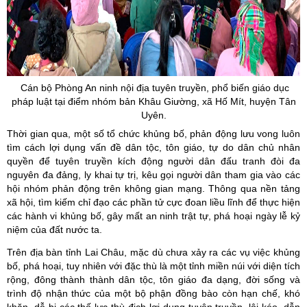
Cán bộ Phòng An ninh nội địa tuyên truyền, phổ biến giáo dục
pháp luật tại điểm nhóm bản Khâu Giường, xã Hố Mít, huyện Tân
Uyên.
Thời gian qua, một số tổ chức khủng bố, phản động lưu vong luôn
tìm cách lợi dụng vấn đề dân tộc, tôn giáo, tự do dân chủ nhân
quyền để tuyên truyền kích động người dân đấu tranh đòi đa
nguyên đa đảng, ly khai tự trị, kêu gọi người dân tham gia vào các
hội nhóm phản động trên không gian mạng. Thông qua nền tảng
xã hội, tìm kiếm chỉ đạo các phần tử cực đoan liều lĩnh để thực hiện
các hành vi khủng bố, gây mất an ninh trật tự, phá hoại ngày lễ kỷ
niệm của đất nước ta.
Trên địa bàn tỉnh Lai Châu, mặc dù chưa xảy ra các vụ việc khủng
bố, phá hoại, tuy nhiên với đặc thù là một tỉnh miền núi với diện tích
rộng, đông thành thành dân tộc, tôn giáo đa dạng, đời sống và
trình độ nhận thức của một bộ phận đồng bào còn hạn chế, khó