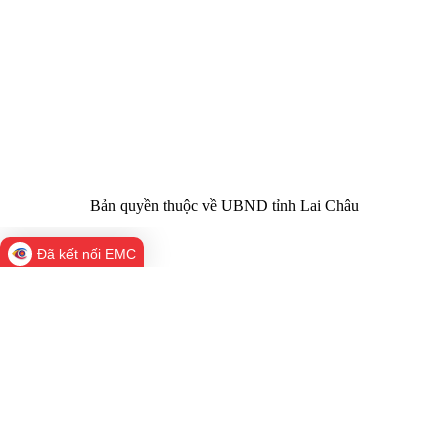
Chịu trách
Hoàng Minh Hải - Chánh Văn phòng UBND
nhiệm chính:
tỉnh Lai Châu
Trụ sở:
Tầng 1,2,3 nhà B - Trung tâm Hành chính -
Điện thoại | Fax:
Chính trị tỉnh Lai Châu
Email:
02133.876.337; 02133.876.359 |
02133.876.356
laichau@chinhphu.vn
Bản quyền thuộc về UBND tỉnh Lai Châu
Đã kết nối EMC