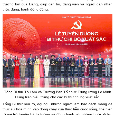
trương lớn của Đảng, giúp cán bộ, đảng viên và người dân nhận
thức đúng, hành động đúng.
Tổng Bí thư Tô Lâm và Trưởng Ban Tổ chức Trung ương Lê Minh
Hưng trao biểu trưng cho các Bí thư chi bộ xuất sắc.
Tổng Bí thư nêu rõ, đội ngũ những người làm báo cách mạng đã
thực sự hòa mình vào dòng chảy của thực tiễn cuộc sống, thể hiện
rõ vai trò truyền bá tư tưởng và đồng hành với những bước đi lớn