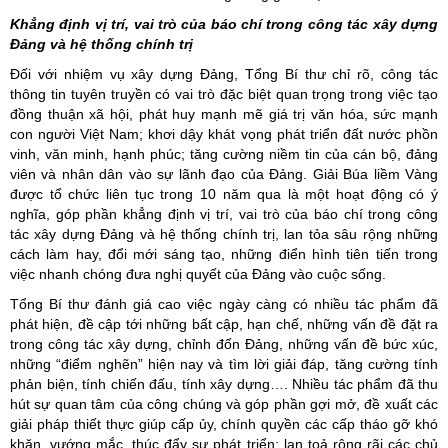
Khẳng định vị trí, vai trò của báo chí trong công tác xây dựng
Đảng và hệ thống chính trị
Đối với nhiệm vụ xây dựng Đảng, Tổng Bí thư chỉ rõ, công tác
thông tin tuyên truyền có vai trò đặc biệt quan trọng trong việc tạo
đồng thuận xã hội, phát huy mạnh mẽ giá trị văn hóa, sức mạnh
con người Việt Nam; khơi dậy khát vọng phát triển đất nước phồn
vinh, văn minh, hạnh phúc; tăng cường niềm tin của cán bộ, đảng
viên và nhân dân vào sự lãnh đạo của Đảng. Giải Búa liềm Vàng
được tổ chức liên tục trong 10 năm qua là một hoạt động có ý
nghĩa, góp phần khẳng định vị trí, vai trò của báo chí trong công
tác xây dựng Đảng và hệ thống chính trị, lan tỏa sâu rộng những
cách làm hay, đổi mới sáng tạo, những điển hình tiên tiến trong
việc nhanh chóng đưa nghị quyết của Đảng vào cuộc sống.
Tổng Bí thư đánh giá cao việc ngày càng có nhiều tác phẩm đã
phát hiện, đề cập tới những bất cập, hạn chế, những vấn đề đặt ra
trong công tác xây dựng, chỉnh đốn Đảng, những vấn đề bức xúc,
những “điểm nghẽn” hiện nay và tìm lời giải đáp, tăng cường tính
phản biện, tính chiến đấu, tính xây dựng…. Nhiều tác phẩm đã thu
hút sự quan tâm của công chúng và góp phần gợi mở, đề xuất các
giải pháp thiết thực giúp cấp ủy, chính quyền các cấp tháo gỡ khó
khăn, vướng mắc, thúc đẩy sự phát triển; lan toả rộng rãi các chủ