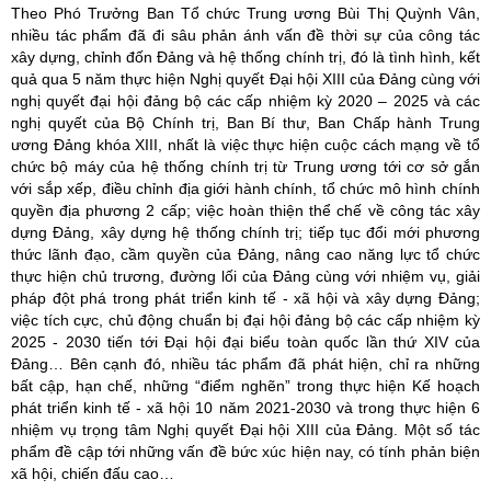
Theo Phó Trưởng Ban Tổ chức Trung ương Bùi Thị Quỳnh Vân,
nhiều tác phẩm đã đi sâu phản ánh vấn đề thời sự của công tác
xây dựng, chỉnh đốn Đảng và hệ thống chính trị, đó là tình hình, kết
quả qua 5 năm thực hiện Nghị quyết Đại hội XIII của Đảng cùng với
nghị quyết đại hội đảng bộ các cấp nhiệm kỳ 2020 – 2025 và các
nghị quyết của Bộ Chính trị, Ban Bí thư, Ban Chấp hành Trung
ương Đảng khóa XIII, nhất là việc thực hiện cuộc cách mạng về tổ
chức bộ máy của hệ thống chính trị từ Trung ương tới cơ sở gắn
với sắp xếp, điều chỉnh địa giới hành chính, tổ chức mô hình chính
quyền địa phương 2 cấp; việc hoàn thiện thể chế về công tác xây
dựng Đảng, xây dựng hệ thống chính trị; tiếp tục đổi mới phương
thức lãnh đạo, cầm quyền của Đảng, nâng cao năng lực tổ chức
thực hiện chủ trương, đường lối của Đảng cùng với nhiệm vụ, giải
pháp đột phá trong phát triển kinh tế - xã hội và xây dựng Đảng;
việc tích cực, chủ động chuẩn bị đại hội đảng bộ các cấp nhiệm kỳ
2025 - 2030 tiến tới Đại hội đại biểu toàn quốc lần thứ XIV của
Đảng… Bên cạnh đó, nhiều tác phẩm đã phát hiện, chỉ ra những
bất cập, hạn chế, những “điểm nghẽn” trong thực hiện Kế hoạch
phát triển kinh tế - xã hội 10 năm 2021-2030 và trong thực hiện 6
nhiệm vụ trọng tâm Nghị quyết Đại hội XIII của Đảng. Một số tác
phẩm đề cập tới những vấn đề bức xúc hiện nay, có tính phản biện
xã hội, chiến đấu cao…