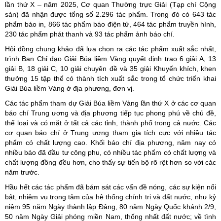
lần thứ X – năm 2025, Cơ quan Thường trực Giải (Tạp chí Cộng
sản) đã nhận được tổng số 2.296 tác phẩm. Trong đó có 643 tác
phẩm báo in, 866 tác phẩm báo điện tử, 464 tác phẩm truyền hình,
230 tác phẩm phát thanh và 93 tác phẩm ảnh báo chí.
Hội đồng chung khảo đã lựa chọn ra các tác phẩm xuất sắc nhất,
trình Ban Chỉ đạo Giải Búa liềm Vàng quyết định trao 6 giải A, 13
giải B, 18 giải C, 10 giải chuyên đề và 35 giải Khuyến khích, khen
thưởng 15 tập thể có thành tích xuất sắc trong tổ chức triển khai
Giải Búa liềm Vàng ở địa phương, đơn vị.
Các tác phẩm tham dự Giải Búa liềm Vàng lần thứ X ở các cơ quan
báo chí Trung ương và địa phương tiếp tục phong phú về chủ đề,
thể loại và có mặt ở tất cả các tỉnh, thành phố trong cả nước. Các
cơ quan báo chí ở Trung ương tham gia tích cực với nhiều tác
phẩm có chất lượng cao. Khối báo chí địa phương, năm nay có
nhiều báo đã đầu tư công phu, có nhiều tác phẩm có chất lượng và
chất lượng đồng đều hơn, cho thấy sự tiến bộ rõ rệt hơn so với các
năm trước.
Hầu hết các tác phẩm đã bám sát các vấn đề nóng, các sự kiện nổi
bật, nhiệm vụ trọng tâm của hệ thống chính trị và đất nước, như kỷ
niệm 95 năm Ngày thành lập Đảng, 80 năm Ngày Quốc khánh 2/9,
50 năm Ngày Giải phóng miền Nam, thống nhất đất nước; về tình