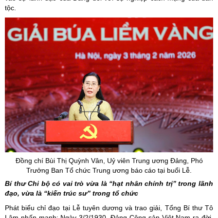
tộc.
Đồng chí Bùi Thị Quỳnh Vân, Uỷ viên Trung ương Đảng, Phó
Trưởng Ban Tổ chức Trung ương báo cáo tại buổi Lễ.
Bí thư Chi bộ có vai trò vừa là “hạt nhân chính trị” trong lãnh
đạo, vừa là “kiến trúc sư” trong tổ chức
Phát biểu chỉ đạo tại Lễ tuyên dương và trao giải, Tổng Bí thư Tô
Lâm nhấn mạnh: Ngày 3/2/1930, Đảng Cộng sản Việt Nam ra đời,