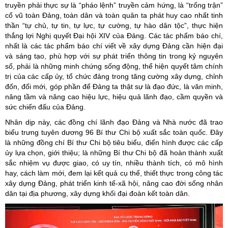
truyền phải thực sự là “pháo lệnh” truyền cảm hứng, là “trống trận”
cổ vũ toàn Đảng, toàn dân và toàn quân ta phát huy cao nhất tinh
thần “tự chủ, tự tin, tự lực, tự cường, tự hào dân tộc”, thực hiện
thắng lợi Nghị quyết Đại hội XIV của Đảng. Các tác phẩm báo chí,
nhất là các tác phẩm báo chí viết về xây dựng Đảng cần hiện đại
và sáng tạo, phù hợp với sự phát triển thông tin trong kỷ nguyên
số, phải là những minh chứng sống động, thể hiện quyết tâm chính
trị của các cấp ủy, tổ chức đảng trong tăng cường xây dựng, chỉnh
đốn, đổi mới, góp phần để Đảng ta thật sự là đạo đức, là văn minh,
nâng tầm và nâng cao hiệu lực, hiệu quả lãnh đạo, cầm quyền và
sức chiến đấu của Đảng.
Nhân dịp này, các đồng chí lãnh đạo Đảng và Nhà nước đã trao
biểu trưng tuyên dương 96 Bí thư Chi bộ xuất sắc toàn quốc. Đây
là những đồng chí Bí thư Chi bộ tiêu biểu, điển hình được các cấp
ủy lựa chọn, giới thiệu; là những Bí thư Chi bộ đã hoàn thành xuất
sắc nhiệm vụ được giao, có uy tín, nhiều thành tích, có mô hình
hay, cách làm mới, đem lại kết quả cụ thể, thiết thực trong công tác
xây dựng Đảng, phát triển kinh tế-xã hội, nâng cao đời sống nhân
dân tại địa phương, xây dựng khối đại đoàn kết toàn dân.