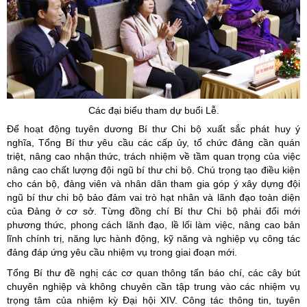
Các đại biểu tham dự buổi Lễ.
Để hoạt động tuyên dương Bí thư Chi bộ xuất sắc phát huy ý
nghĩa, Tổng Bí thư yêu cầu các cấp ủy, tổ chức đảng cần quán
triệt, nâng cao nhận thức, trách nhiệm về tầm quan trọng của việc
nâng cao chất lượng đội ngũ bí thư chi bộ. Chú trọng tạo điều kiện
cho cán bộ, đảng viên và nhân dân tham gia góp ý xây dựng đội
ngũ bí thư chi bộ bảo đảm vai trò hạt nhân và lãnh đạo toàn diện
của Đảng ở cơ sở. Từng đồng chí Bí thư Chi bộ phải đổi mới
phương thức, phong cách lãnh đạo, lề lối làm việc, nâng cao bản
lĩnh chính trị, năng lực hành động, kỹ năng và nghiệp vụ công tác
đảng đáp ứng yêu cầu nhiệm vụ trong giai đoạn mới.
Tổng Bí thư đề nghị các cơ quan thông tấn báo chí, các cây bút
chuyên nghiệp và không chuyên cần tập trung vào các nhiệm vụ
trọng tâm của nhiệm kỳ Đại hội XIV. Công tác thông tin, tuyên