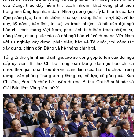
của Đảng, thúc đẩy niềm tin, trách nhiệm, khát vọng phát triển
trong mọi tầng lớp nhân dân. Những đóng góp ấy là thành quả lao
động sáng tạo, là minh chứng cho sự trưởng thành vượt bậc về tư
duy, kỹ năng, bản lĩnh, trí tuệ và trách nhiệm xã hội của đội ngũ
báo chí cách mạng Việt Nam, phản ánh tinh thần trách nhiệm, sự
đồng lòng, chung sức của cả đội ngũ báo chí cách mạng Việt Nam
với sự nghiệp xây dựng, phát triển, bảo vệ Tổ quốc, với công tác
xây dựng, chỉnh đốn Đảng và hệ thống chính trị.
Tổng Bí thư ghi nhận, đánh giá cao sự đóng góp to lớn của đội ngũ
cấp ủy viên, Bí thư Chi bộ trong toàn Đảng, đội ngũ báo chí cả
nước thời gian qua; biểu dương sáng kiến của Ban Tổ chức Trung
ương, Văn phòng Trung ương Đảng, sự nỗ lực, cố gắng của Ban
Chỉ đạo, Ban Tổ chức Lễ tuyên dương Bí thư Chi bộ xuất sắc và
Giải Búa liềm Vàng lần thứ X.