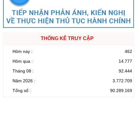
THỐNG KÊ TRUY CẬP
Hôm nay :
462
Hôm qua :
14.777
Tháng 08 :
92.444
Năm 2026 :
3.772.709
Tổng số :
90.289.169
CỔNG THÔNG TIN ĐIỆN TỬ TỈNH LAI CHÂU
Cơ quan chủ
Ủy ban nhân dân tỉnh Lai Châu
quản:
31/GP-TTĐT do Sở Văn hóa, Thể thao và
Giấy phép số:
Du lịch cấp 17/4/2026