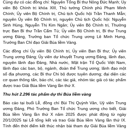
Cùng dự có các đồng chí: Nguyên Tổng Bí thư Nông Đức Mạnh; Ủy
viên Bộ Chính trị khóa XIII, Thủ tướng Chính phủ Phạm Minh
Chính; Ủy viên Bộ Chính trị, Chủ tịch Quốc hội Trần Thanh Mẫn;
nguyên Ủy viên Bộ Chính trị, nguyên Chủ tịch Quốc hội: Nguyễn
Sinh Hùng, Nguyễn Thị Kim Ngân; Ủy viên Bộ Chính trị, Thường
trực Ban Bí thư Trần Cẩm Tú; Ủy viên Bộ Chính trị, Bí thư Trung
ương Đảng, Trưởng ban Tổ chức Trung ương Lê Minh Hưng,
Trưởng Ban Chỉ đạo Giải Búa liềm Vàng.
Các đồng chí Ủy viên Bộ Chính trị, Ủy viên Ban Bí thư; Ủy viên
Trung ương Đảng; Ủy viên dự khuyết Trung ương Đảng, lãnh đạo,
nguyên lãnh đạo Đảng, Nhà nước, Mặt trận Tổ Quốc Việt Nam,
lãnh đạo các ban, bộ, ngành, đoàn thể Trung ương; lãnh đạo một
số địa phương, các Bí thư Chi bộ được tuyên dương; đại diện các
cơ quan thông tấn, báo chí, các tác giả, nhóm tác giả có tác phẩm
được trao Giải Búa liềm Vàng lần thứ X.
Thu hút 2.296 tác phẩm dự thi Búa liềm vàng
Báo cáo tại buổi Lễ, đồng chí Bùi Thị Quỳnh Vân, Uỷ viên Trung
ương Đảng, Phó Trưởng Ban Tổ chức Trung ương cho biết, Giải
Búa liềm Vàng lần thứ X năm 2025 được phát động từ ngày
20/1/2025 tại Lễ tổng kết và trao Giải Búa liềm Vàng lần thứ IX.
Tính đến thời điểm kết thúc nhận bài tham dự Giải Búa liềm Vàng