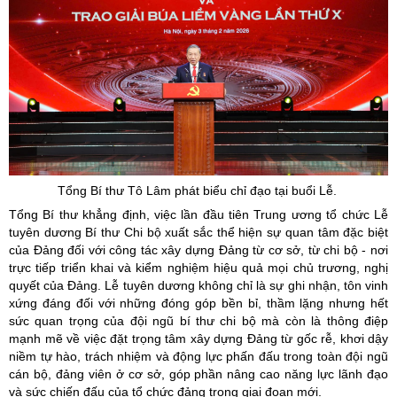
Tổng Bí thư Tô Lâm phát biểu chỉ đạo tại buổi Lễ.
Tổng Bí thư khẳng định, việc lần đầu tiên Trung ương tổ chức Lễ
tuyên dương Bí thư Chi bộ xuất sắc thể hiện sự quan tâm đặc biệt
của Đảng đối với công tác xây dựng Đảng từ cơ sở, từ chi bộ - nơi
trực tiếp triển khai và kiểm nghiệm hiệu quả mọi chủ trương, nghị
quyết của Đảng. Lễ tuyên dương không chỉ là sự ghi nhận, tôn vinh
xứng đáng đối với những đóng góp bền bỉ, thầm lặng nhưng hết
sức quan trọng của đội ngũ bí thư chi bộ mà còn là thông điệp
mạnh mẽ về việc đặt trọng tâm xây dựng Đảng từ gốc rễ, khơi dậy
niềm tự hào, trách nhiệm và động lực phấn đấu trong toàn đội ngũ
cán bộ, đảng viên ở cơ sở, góp phần nâng cao năng lực lãnh đạo
và sức chiến đấu của tổ chức đảng trong giai đoạn mới.