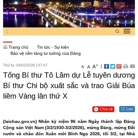
:
:
Toggl
navig
Trang chủ
Tin tức - Sự kiện
Bảo vệ nền tảng tư tưởng của Đảng
Thứ tư, 04/02/2026
|
07:47
+
|
A
-
A
A
Tổng Bí thư Tô Lâm dự Lễ tuyên dương
Bí thư Chi bộ xuất sắc và trao Giải Búa
liềm Vàng lần thứ X
Chia sẻ
Lưu
(laichau.gov.vn)
Nhân kỷ niệm 96 năm Ngày thành lập Đảng
Cộng sản Việt Nam (3/2/1930-3/2/2026), mừng Đảng, mừng Đất
nước và chào đón Xuân mới Bính Ngọ 2026, tối 3/2, tại Nhà