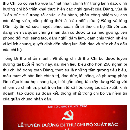
thư Chi bộ có vai trò vừa là “hạt nhân chính trị” trong lãnh đạo, định
hướng chi bộ triển khai thực hiện các nghị quyết của Đảng, vừa là
“kiến trúc sư” trong tổ chức, điều hành, phân công nhiệm vụ cho
các đảng viên, cũng đồng thời là “cầu nối” giữa ý Đảng và lòng
Dân. Uy tín và sức thuyết phục của mỗi bí thư chi bộ đối với các
đảng viên và quần chúng nhân dân có được từ sự nêu gương, tiên
phong đổi mới sáng tạo, dám nghĩ, dám làm, dám chịu trách nhiệm
vì lợi ích chung, quyết định đến năng lực lãnh đạo và sức chiến đấu
của chi bộ.
Tổng Bí thư nhấn mạnh, 96 đồng chí Bí thư Chi bộ được tuyên
dương tại buổi lễ hôm nay, đại diện tiêu biểu cho hơn 250 nghìn bí
thư chi bộ trong toàn Đảng, thực sự là những tấm gương tiêu biểu,
mẫu mực về bản lĩnh chính trị, đạo đức, lối sống, có phương pháp
lãnh đạo khoa học, sáng tạo; biết gắn công tác xây dựng Đảng với
nhiệm vụ chính trị, phát triển kinh tế-xã hội, công tác sản xuất, kinh
doanh; tạo được sự đoàn kết, thống nhất trong chi bộ và niềm tin
của quần chúng nhân dân.