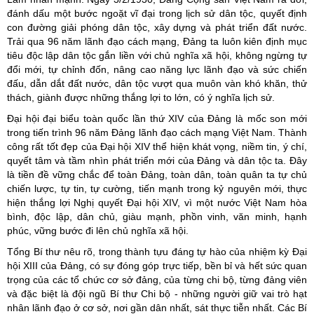
đánh dấu một bước ngoặt vĩ đại trong lịch sử dân tộc, quyết định
con đường giải phóng dân tộc, xây dựng và phát triển đất nước.
Trải qua 96 năm lãnh đạo cách mạng, Đảng ta luôn kiên định mục
tiêu độc lập dân tộc gắn liền với chủ nghĩa xã hội, không ngừng tự
đổi mới, tự chỉnh đốn, nâng cao năng lực lãnh đạo và sức chiến
đấu, dẫn dắt đất nước, dân tộc vượt qua muôn vàn khó khăn, thử
thách, giành được những thắng lợi to lớn, có ý nghĩa lịch sử.
Đại hội đại biểu toàn quốc lần thứ XIV của Đảng là mốc son mới
trong tiến trình 96 năm Đảng lãnh đạo cách mạng Việt Nam. Thành
công rất tốt đẹp của Đại hội XIV thể hiện khát vọng, niềm tin, ý chí,
quyết tâm và tầm nhìn phát triển mới của Đảng và dân tộc ta. Đây
là tiền đề vững chắc để toàn Đảng, toàn dân, toàn quân ta tự chủ
chiến lược, tự tin, tự cường, tiến mạnh trong kỷ nguyên mới, thực
hiện thắng lợi Nghị quyết Đại hội XIV, vì một nước Việt Nam hòa
bình, độc lập, dân chủ, giàu mạnh, phồn vinh, văn minh, hạnh
phúc, vững bước đi lên chủ nghĩa xã hội.
Tổng Bí thư nêu rõ, trong thành tựu đáng tự hào của nhiệm kỳ Đại
hội XIII của Đảng, có sự đóng góp trực tiếp, bền bỉ và hết sức quan
trọng của các tổ chức cơ sở đảng, của từng chi bộ, từng đảng viên
và đặc biệt là đội ngũ Bí thư Chi bộ - những người giữ vai trò hạt
nhân lãnh đạo ở cơ sở, nơi gần dân nhất, sát thực tiễn nhất. Các Bí