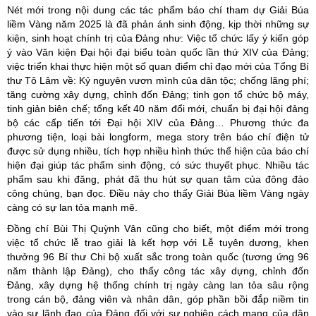
Nét mới trong nội dung các tác phẩm báo chí tham dự Giải Búa
liềm Vàng năm 2025 là đã phản ánh sinh động, kịp thời những sự
kiện, sinh hoạt chính trị của Đảng như: Việc tổ chức lấy ý kiến góp
ý vào Văn kiện Đại hội đại biểu toàn quốc lần thứ XIV của Đảng;
việc triển khai thực hiện một số quan điểm chỉ đạo mới của Tổng Bí
thư Tô Lâm về: Kỷ nguyên vươn mình của dân tộc; chống lãng phí;
tăng cường xây dựng, chỉnh đốn Đảng; tinh gọn tổ chức bộ máy,
tinh giản biên chế; tổng kết 40 năm đổi mới, chuẩn bị đại hội đảng
bộ các cấp tiến tới Đại hội XIV của Đảng… Phương thức đa
phương tiện, loại bài longform, mega story trên báo chí điện tử
được sử dụng nhiều, tích hợp nhiều hình thức thể hiện của báo chí
hiện đại giúp tác phẩm sinh động, có sức thuyết phục. Nhiều tác
phẩm sau khi đăng, phát đã thu hút sự quan tâm của đông đảo
công chúng, bạn đọc. Điều này cho thấy Giải Búa liềm Vàng ngày
càng có sự lan tỏa mạnh mẽ.
Đồng chí Bùi Thị Quỳnh Vân cũng cho biết, một điểm mới trong
việc tổ chức lễ trao giải là kết hợp với Lễ tuyên dương, khen
thưởng 96 Bí thư Chi bộ xuất sắc trong toàn quốc (tương ứng 96
năm thành lập Đảng), cho thấy công tác xây dựng, chỉnh đốn
Đảng, xây dựng hệ thống chính trị ngày càng lan tỏa sâu rộng
trong cán bộ, đảng viên và nhân dân, góp phần bồi đắp niềm tin
vào sự lãnh đạo của Đảng đối với sự nghiệp cách mạng của dân