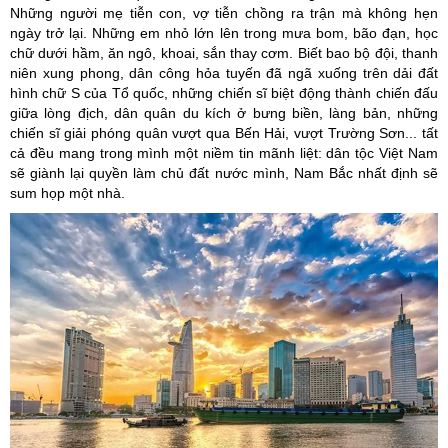
Những người mẹ tiễn con, vợ tiễn chồng ra trận mà không hẹn
ngày trở lại. Những em nhỏ lớn lên trong mưa bom, bão đạn, học
chữ dưới hầm, ăn ngô, khoai, sắn thay cơm. Biết bao bộ đội, thanh
niên xung phong, dân công hỏa tuyến đã ngã xuống trên dải đất
hình chữ S của Tổ quốc, những chiến sĩ biệt động thành chiến đấu
giữa lòng địch, dân quân du kích ở bưng biền, làng bản, những
chiến sĩ giải phóng quân vượt qua Bến Hải, vượt Trường Sơn... tất
cả đều mang trong mình một niềm tin mãnh liệt: dân tộc Việt Nam
sẽ giành lại quyền làm chủ đất nước mình, Nam Bắc nhất định sẽ
sum họp một nhà.