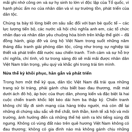
mãi ghi nhớ công ơn và sự hy sinh to lớn vì độc lập của Tổ quốc, vì
hạnh phúc ấm no của nhân dân và vì sự trường tồn, phát triển của
dân tộc.
Chúng ta bày tỏ lòng biết ơn sâu sắc đối với bạn bè quốc tế – các
lực lượng tiến bộ, các nước xã hội chủ nghĩa anh em, các tổ chức
nhân đạo và nhân dân yêu chuộng hòa bình trên khắp thế giới – đã
đồng hành, giúp đỡ và ủng hộ Việt Nam trong suốt những năm
tháng đấu tranh giải phóng dân tộc, cũng như trong sự nghiệp tái
thiết và phát triển đất nước sau chiến tranh. Tình cảm và sự hỗ trợ
chí nghĩa, chí tình, vô tư trong sáng đó sẽ mãi mãi được nhân dân
Việt Nam trân trọng, yêu quý và khắc ghi trong trái tim mình.
Nửa thế kỷ khôi phục, hàn gắn và phát triển
Trong hơn một thế kỷ qua, dân tộc Việt Nam đã trải qua những
trang sử bi tráng, phải gánh chịu biết bao đau thương, mất mát
dưới ách đô hộ, áp bức của thực dân, phong kiến và đặc biệt là hai
cuộc chiến tranh khốc liệt kéo dài hơn ba thập kỷ. Chiến tranh
không chỉ lấy đi sinh mạng của hàng triệu người, mà còn để lại
những di chứng sâu sắc về thể chất, tinh thần, kinh tế xã hội và môi
trường, ảnh hưởng đến cả những thế hệ sinh ra khi tiếng súng đã
ngưng. Không có vùng đất nào trên quê hương Việt Nam không có
đau thương; không có gia đình nào mà không gánh chịu những