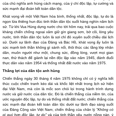
của chủ nghĩa anh hùng cách mạng, của ý chí độc lập, tự cường và
sức mạnh đại đoàn kết toàn dân tộc.
Khát vọng về một Việt Nam hòa bình, thống nhất, độc lập, tự do là
ngọn lửa thiêng hun đúc tinh thần dân tộc suốt hàng nghìn năm lịch
sử. Từ khi Vua Hùng dựng nước cho tới hôm nay, trải qua bao cuộc
kháng chiến chống ngoại xâm giữ gìn giang sơn, bờ cõi, lòng yêu
nước, tinh thần dân tộc luôn là sợi chỉ đỏ xuyên suốt chiều dài lịch
sử. Dưới sự lãnh đạo của Đảng và Bác Hồ, khát vọng ấy luôn là
sức mạnh tinh thần không gì sánh nổi, thôi thúc các tầng lớp nhân
dân, muôn người như một, chung sức, đồng lòng, vượt mọi gian
nan, thử thách để giành lại nền độc lập vào năm 1945, đánh đuổi
thực dân vào năm 1954 và thống nhất đất nước vào năm 1975.
Thắng lợi của dân tộc anh hùng
Chiến thắng ngày 30 tháng 4 năm 1975 không chỉ có ý nghĩa kết
thúc cuộc chiến tranh kéo dài và khốc liệt nhất trong lịch sử hiện
đại Việt Nam, mà còn là mốc son chói lọi trong hành trình dựng
nước và giữ nước của dân tộc. Đó là chiến thắng của niềm tin, của
ước nguyện độc lập, tự do và thống nhất đất nước; chiến thắng của
sức mạnh đại đoàn kết toàn dân tộc dưới sự lãnh đạo sáng suốt
của Đảng Cộng sản Việt Nam; chiến thắng của chân lý
"Không có
gì quý hơn độc lập, tự do"
và của tinh thần yêu nước nồng nàn, ý