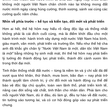
không một người Việt Nam chân chính nào lại không mong đất
nước mình ngày càng hùng cường, thịnh vượng, sánh vai cùng các
cường quốc năm châu.
Nhìn về phía trước – kế tục và kiến tạo
, đổi mới và phát triển
Hơn ai hết, thế hệ hôm nay hiểu rõ rằng độc lập và thống nhất
không phải là cái đích cuối cùng, mà là điểm khởi đầu cho một
hành trình mới: hành trình xây dựng một nước Việt Nam hòa bình,
giàu mạnh, văn minh, phát triển và trường tồn. Nếu như thế hệ cha
anh đã khắc ghi chân lý "
Nước Việt Nam là một, dân tộc Việt Nam
là một"
bằng những hy sinh mất mát, thì thế hệ hôm nay phải biến
lý tưởng đó thành động lực phát triển, thành đôi cánh vươn lên
trong thời đại mới.
Tinh thần thống nhất đất nước – từng là niềm tin và ý chí sắt đá để
vượt qua khó khăn, thử thách, mưa bom, bão đạn – nay phải trở
thành quyết tâm chính trị, ý chí đổi mới và hành động cụ thể để
bảo vệ độc lập chủ quyền, toàn vẹn lãnh thổ, phát triển kinh tế,
nâng cao đời sống vật chất, tinh thần cho nhân dân. Phải làm cho
mỗi người Việt Nam, dù ở đâu, dù làm gì, đều tự hào về đất nước,
tin tưởng vào tương lai, và có cơ hội đóng góp vào sự phát triển
chung.