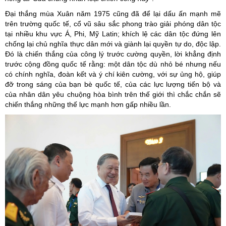
Đại thắng mùa Xuân năm 1975 cũng đã để lại dấu ấn mạnh mẽ
trên trường quốc tế, cổ vũ sâu sắc phong trào giải phóng dân tộc
tại nhiều khu vực Á, Phi, Mỹ Latin; khích lệ các dân tộc đứng lên
chống lại chủ nghĩa thực dân mới và giành lại quyền tự do, độc lập.
Đó là chiến thắng của công lý trước cường quyền, lời khẳng định
trước cộng đồng quốc tế rằng: một dân tộc dù nhỏ bé nhưng nếu
có chính nghĩa, đoàn kết và ý chí kiên cường, với sự ủng hộ, giúp
đỡ trong sáng của bạn bè quốc tế, của các lực lượng tiến bộ và
của nhân dân yêu chuộng hòa bình trên thế giới thì chắc chắn sẽ
chiến thắng những thế lực mạnh hơn gấp nhiều lần.