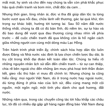
mất mát, hy sinh và cho đến nay chúng ta vẫn còn phải khắc phục
hậu quả chiến tranh và bom mìn, chất độc da cam…
Nhưng thời gian, lòng nhân ái, đức vị tha đã giúp dân tộc ta từng
bước vượt qua nỗi đau, chữa lành vết thương, gác lại quá khứ, tôn
trọng sự khác biệt, hướng tới tương lai. Sau 50 năm đất nước
thống nhất, chúng ta đã có đủ bản lĩnh, đủ niềm tin, sự tự hào và
đủ bao dung để vượt qua đau thương cùng nhau nhìn về phía
trước – để cuộc chiến tranh đã qua không còn là hố ngăn cách
giữa những người con cùng một dòng máu Lạc Hồng.
Trên hành trình phát triển ấy, chính sách hòa hợp dân tộc luôn
được Đảng và Nhà nước xác định là lựa chọn chiến lược lâu dài, là
trụ cột trong khối đại đoàn kết toàn dân tộc. Chúng ta hiểu rõ
những nguyên nhân lịch sử dẫn đến chiến tranh – từ sự can thiệp,
chia rẽ bên ngoài cho đến những âm mưu phá hoại tinh thần đoàn
kết, gieo rắc thù hận vì mưu đồ chính trị. Nhưng chúng ta cũng
hiểu rằng: mọi người Việt Nam, dù ở trong nước hay ngoài nước,
dù từng đứng ở phía nào của lịch sử, đều cùng mang một cội
nguồn, một ngôn ngữ, một tình yêu dành cho quê hương, đất
nước.
Những năm qua, trong các chuyến công tác tới hầu khắp các châu
lục, tôi đã có nhiều dịp gặp gỡ hàng ngàn đồng bào Việt Nam đang