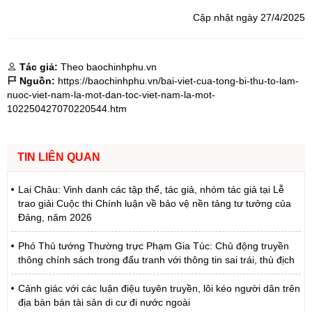
Cập nhật ngày 27/4/2025
Tác giả:
Theo baochinhphu.vn
Nguồn:
https://baochinhphu.vn/bai-viet-cua-tong-bi-thu-to-lam-
nuoc-viet-nam-la-mot-dan-toc-viet-nam-la-mot-
102250427070220544.htm
TIN LIÊN QUAN
Lai Châu: Vinh danh các tập thể, tác giả, nhóm tác giả tại Lễ
trao giải Cuộc thi Chính luận về bảo vệ nền tảng tư tưởng của
Đảng, năm 2026
Phó Thủ tướng Thường trực Phạm Gia Túc: Chủ động truyền
thông chính sách trong đấu tranh với thông tin sai trái, thù địch
Cảnh giác với các luận điệu tuyên truyền, lôi kéo người dân trên
địa bàn bán tài sản di cư đi nước ngoài