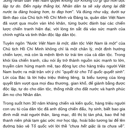
Song
N
hân dân Việt Nam quyết không sợ! Không có gì quí hơn độc
lập tự do. Đến ngày thắng lợi,
N
hân dân ta sẽ xây dựng
lại
đất
nước ta đàng hoàng hơn, to đẹp hơn
". Và đúng như vậy, dưới sự
lãnh đạo của Chủ tịch Hồ Chí Minh và Đảng ta, quân dân Việt Nam
đã vượt qua muôn vàn khó khăn, từng bước đánh bại các chiến
lược chiến tranh hiện đại, với lòng tin sắt đá vào sức mạnh của
chính nghĩa và tinh thần độc lập dân tộc.
Tuyên ngôn
"Nước Việt Nam là một, dân tộc Việt Nam là một"
của
Chủ tịch Hồ Chí Minh không chỉ là một chân lý, một định hướng
chiến lược, mà còn là mệnh lệnh từ trái tim của cả dân tộc. Trong
khói lửa chiến tranh, câu nói ấy trở thành nguồn sức mạnh to lớn,
truyền cảm hứng mạnh mẽ, tạo động lực cho hàng triệu người Việt
Nam bước ra mặt trận với ý chí
"quyết tử cho Tổ quốc quyết sinh"
.
Lời của Bác là lời hiệu triệu thiêng liêng, là biểu tượng của lòng
quyết tâm vượt qua mọi đau thương, gian khổ, để giành bằng được
độc lập, tự do cho dân tộc, thống nhất cho đất nước và hạnh phúc
ấm no cho Nhân dân.
Trong suốt hơn 30 năm kháng chiến và kiến quốc, hàng triệu người
con ưu tú của dân tộc đã anh dũng chiến đấu, hy sinh, biết bao gia
đình mất mát người thân, làng mạc, đô thị bị tàn phá, bao thế hệ
thanh niên phải tạm gác ước mơ học tập, hoài bão tương lai để lên
đường bảo vệ Tổ quốc với lời thề
"chưa hết giặc là ta chưa về".