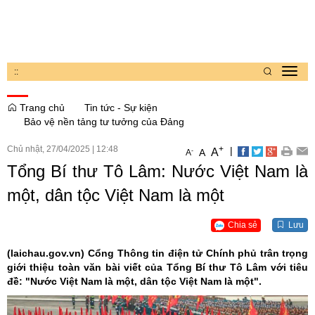
:
:
Toggl
navig
Trang chủ
Tin tức - Sự kiện
Bảo vệ nền tảng tư tưởng của Đảng
Chủ nhật, 27/04/2025
|
12:48
+
|
A
-
A
A
Tổng Bí thư Tô Lâm: Nước Việt Nam là
một, dân tộc Việt Nam là một
Chia sẻ
Lưu
(laichau.gov.vn)
Cổng Thông tin điện tử Chính phủ trân trọng
giới thiệu toàn văn bài viết của Tổng Bí thư Tô Lâm với tiêu
đề: "Nước Việt Nam là một, dân tộc Việt Nam là một".