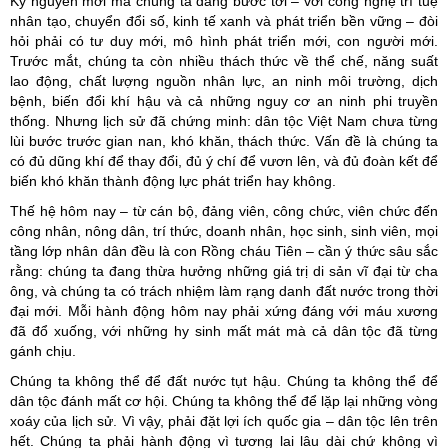
Kỷ nguyên mới mà chúng ta đang bước tới – với công nghệ trí tuệ
nhân tạo, chuyển đổi số, kinh tế xanh và phát triển bền vững – đòi
hỏi phải có tư duy mới, mô hình phát triển mới, con người mới.
Trước mắt, chúng ta còn nhiều thách thức về thể chế, năng suất
lao động, chất lượng nguồn nhân lực, an ninh môi trường, dịch
bệnh, biến đổi khí hậu và cả những nguy cơ an ninh phi truyền
thống. Nhưng lịch sử đã chứng minh: dân tộc Việt Nam chưa từng
lùi bước trước gian nan, khó khăn, thách thức. Vấn đề là chúng ta
có đủ dũng khí để thay đổi, đủ ý chí để vươn lên, và đủ đoàn kết để
biến khó khăn thành động lực phát triển hay không.
Thế hệ hôm nay – từ cán bộ, đảng viên, công chức, viên chức đến
công nhân, nông dân, trí thức, doanh nhân, học sinh, sinh viên, mọi
tầng lớp nhân dân đều là con Rồng cháu Tiên – cần ý thức sâu sắc
rằng: chúng ta đang thừa hưởng những giá trị di sản vĩ đại từ cha
ông, và chúng ta có trách nhiệm làm rạng danh đất nước trong thời
đại mới. Mỗi hành động hôm nay phải xứng đáng với máu xương
đã đổ xuống, với những hy sinh mất mát mà cả dân tộc đã từng
gánh chịu.
Chúng ta không thể để đất nước tụt hậu. Chúng ta không thể để
dân tộc đánh mất cơ hội. Chúng ta không thể để lặp lại những vòng
xoáy của lịch sử. Vì vậy, phải đặt lợi ích quốc gia – dân tộc lên trên
hết. Chúng ta phải hành động vì tương lai lâu dài chứ không vì