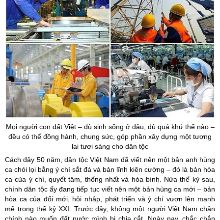
Mọi người con đất Việt – dù sinh sống ở đâu, dù quá khứ thế nào –
đều có thể đồng hành, chung sức, góp phần xây dựng một tương
lai tươi sáng cho dân tộc
Cách đây 50 năm, dân tộc Việt Nam đã viết nên một bản anh hùng
ca chói lọi bằng ý chí sắt đá và bản lĩnh kiên cường – đó là bản hòa
ca của ý chí, quyết tâm, thống nhất và hòa bình. Nửa thế kỷ sau,
chính dân tộc ấy đang tiếp tục viết nên một bản hùng ca mới – bản
hòa ca của đổi mới, hội nhập, phát triển và ý chí vươn lên mạnh
mẽ trong thế kỷ XXI. Trước đây, không một người Việt Nam chân
chính nào muốn đất nước mình bị chia cắt. Ngày nay, chắc chắn