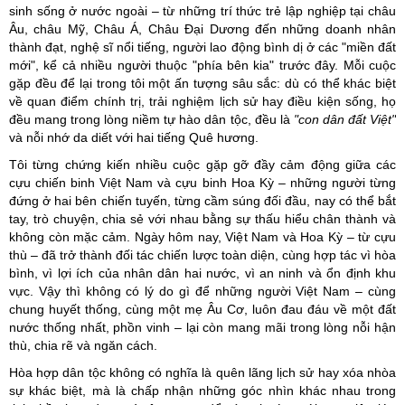
sinh sống ở nước ngoài – từ những trí thức trẻ lập nghiệp tại châu
Âu, châu Mỹ, Châu Á, Châu Đại Dương đến những doanh nhân
thành đạt, nghệ sĩ nổi tiếng, người lao động bình dị ở các "miền đất
mới", kể cả nhiều người thuộc "phía bên kia" trước đây. Mỗi cuộc
gặp đều để lại trong tôi một ấn tượng sâu sắc: dù có thể khác biệt
về quan điểm chính trị, trải nghiệm lịch sử hay điều kiện sống, họ
đều mang trong lòng niềm tự hào dân tộc, đều là
"con dân đất Việt"
và nỗi nhớ da diết với hai tiếng Quê hương.
Tôi từng chứng kiến nhiều cuộc gặp gỡ đầy cảm động giữa các
cựu chiến binh Việt Nam và cựu binh Hoa Kỳ – những người từng
đứng ở hai bên chiến tuyến, từng cầm súng đối đầu, nay có thể bắt
tay, trò chuyện, chia sẻ với nhau bằng sự thấu hiểu chân thành và
không còn mặc cảm. Ngày hôm nay, Việt Nam và Hoa Kỳ – từ cựu
thù – đã trở thành đối tác chiến lược toàn diện, cùng hợp tác vì hòa
bình, vì lợi ích của nhân dân hai nước, vì an ninh và ổn định khu
vực. Vậy thì không có lý do gì để những người Việt Nam – cùng
chung huyết thống, cùng một mẹ Âu Cơ, luôn đau đáu về một đất
nước thống nhất, phồn vinh – lại còn mang mãi trong lòng nỗi hận
thù, chia rẽ và ngăn cách.
Hòa hợp dân tộc không có nghĩa là quên lãng lịch sử hay xóa nhòa
sự khác biệt, mà là chấp nhận những góc nhìn khác nhau trong