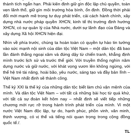
thành tích ngắn hạn. Phải kiên định giữ gìn độc lập chủ quyền, toàn
vẹn lãnh thổ, giữ gìn môi trường hòa bình, ổn định. Đồng thời phải
đổi mới mạnh mẽ trong tư duy phát triển, cải cách hành chính, xây
dựng nhà nước pháp quyền XHCN, kinh tế thị trường định hướng
XHCN, có sự quản lý của Nhà nước, dưới sự lãnh đạo của Đảng và
xây dựng Xã hội XHCN hiện đại.
Nhìn về phía trước, chúng ta hoàn toàn có quyền tự hào tin tưởng
vào sức mạnh nội sinh của dân tộc Việt Nam – một dân tộc đã bao
lần đánh thắng ngoại xâm và đứng dậy từ chiến tranh, khẳng định
mình trước lịch sử và trước thế giới. Với truyền thống nghìn năm
dựng nước và giữ nước, với khát vọng vươn lên không ngừng, với
thế hệ trẻ tài năng, hoài bão, yêu nước, sáng tạo và đầy bản lĩnh –
Việt Nam nhất định sẽ thành công.
Thế kỷ XXI là thế kỷ của những dân tộc biết làm chủ vận mệnh của
mình. Và dân tộc Việt Nam – với tất cả những bài học từ quá khứ,
với tất cả sự đoàn kết hôm nay – nhất định sẽ viết tiếp những
chương mới rực rỡ trong hành trình phát triển của mình. Vì một
nước Việt Nam độc lập, tự do, hạnh phúc, phồn vinh, văn minh,
thịnh vượng, có vị thế và tiếng nói quan trọng trong cộng đồng
quốc tế./.
TL