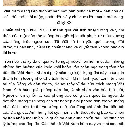
Việt Nam đang tiếp tục viết nên một bản hùng ca mới – bản hòa ca
của đổi mới, hội nhập, phát triển và ý chí vươn lên mạnh mẽ trong
thế kỷ XXI
Chiến thắng 30/04/1975 là thành quả kết tinh từ lý tưởng và ý chí
thép của một dân tộc không bao giờ bị khuất phục, từ máu xương
của hàng triệu người con đất Việt, từ tình yêu quê hương, đất
nước, từ bản lĩnh, niềm tin chiến thắng và quyết tâm không bao giờ
lùi bước.
Tròn nửa thế kỷ đã đi qua kể từ ngày nước non liền một dải, nhưng
những âm hưởng của khúc khải hoàn vẫn ngân nga trong tâm hồn
dân tộc Việt Nam. Nhân dịp kỷ niệm sự kiện trọng đại này, chúng ta
thành kính tưởng nhớ Chủ tịch Hồ Chí Minh kính yêu, Lãnh tụ thiên
tài của Đảng và dân tộc ta, Người thầy vĩ đại của cách mạng Việt
Nam, Anh hùng giải phóng dân tộc, Danh nhân văn hóa thế giới,
Người chiến sỹ lỗi lạc của phong trào cộng sản quốc tế, người đã
đặt nền móng tư tưởng cho sự nghiệp giải phóng dân tộc và thống
nhất đất nước
;
tri ân và tưởng nhớ các đồng chí lãnh đạo tiền bối
của Đảng, các Anh hùng liệt sỹ, nhân sĩ, trí thức, đồng bào và chiến
sỹ trên khắp mọi miền Tổ quốc đã anh dũng chiến đấu, hy sinh cho
lý tưởng cao đẹp đó. Các thế hệ Việt Nam hôm nay và mai sau mãi