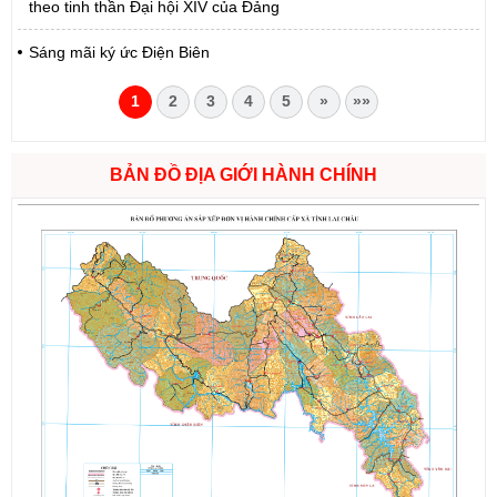
theo tinh thần Đại hội XIV của Đảng
Sáng mãi ký ức Điện Biên
1
2
3
4
5
»
»»
BẢN ĐỒ ĐỊA GIỚI HÀNH CHÍNH