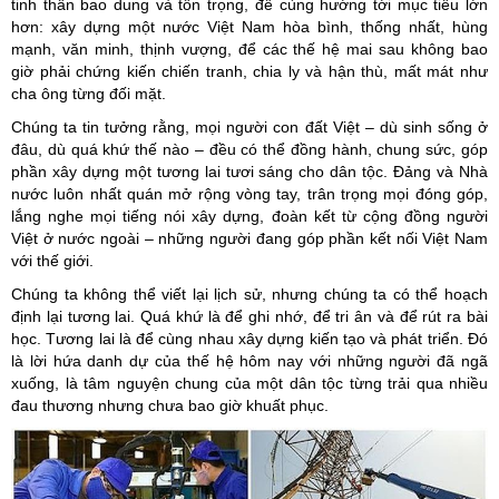
tinh thần bao dung và tôn trọng, để cùng hướng tới mục tiêu lớn
hơn: xây dựng một nước Việt Nam hòa bình, thống nhất, hùng
mạnh, văn minh, thịnh vượng, để các thế hệ mai sau không bao
giờ phải chứng kiến chiến tranh, chia ly và hận thù, mất mát như
cha ông từng đối mặt.
Chúng ta tin tưởng rằng, mọi người con đất Việt – dù sinh sống ở
đâu, dù quá khứ thế nào – đều có thể đồng hành, chung sức, góp
phần xây dựng một tương lai tươi sáng cho dân tộc. Đảng và Nhà
nước luôn nhất quán mở rộng vòng tay, trân trọng mọi đóng góp,
lắng nghe mọi tiếng nói xây dựng, đoàn kết từ cộng đồng người
Việt ở nước ngoài – những người đang góp phần kết nối Việt Nam
với thế giới.
Chúng ta không thể viết lại lịch sử, nhưng chúng ta có thể hoạch
định lại tương lai. Quá khứ là để ghi nhớ, để tri ân và để rút ra bài
học. Tương lai là để cùng nhau xây dựng kiến tạo và phát triển. Đó
là lời hứa danh dự của thế hệ hôm nay với những người đã ngã
xuống, là tâm nguyện chung của một dân tộc từng trải qua nhiều
đau thương nhưng chưa bao giờ khuất phục.