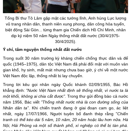
Tổng Bí thư Tô Lâm gặp mặt các tướng lĩnh, Anh hùng Lực lượng
vũ trang nhân dân, thanh niên xung phong, dân công hỏa tuyến,
biệt động Sài Gòn... từng tham gia Chiến dịch Hồ Chí Minh, nhân
dịp kỷ niệm 50 năm Ngày thống nhất đất nước (30/4/1975-
30/4/2025).
Ý chí
, tâm nguyện
thống nhất đất nước
Trong suốt 30 năm trường kỳ kháng chiến chống thực dân và đế
quốc (1945–1975), dân tộc Việt Nam đã phải đối mặt với muôn vàn
gian khổ, hy sinh, mất mát nhưng chưa bao giờ, ý chí về một nước
Việt Nam độc lập, thống nhất bị lay chuyển.
Trong lời kêu gọi nhân ngày Quốc khánh 02/09/1955, Bác Hồ
khẳng định:
"Nước Việt Nam nhất định sẽ thống nhất, vì nước ta là
một khối, không ai chia cắt được
".
Trong thư gửi đồng bào cả nước
năm 1956, Bác viết
"Thống nhất nước nhà là con đường sống của
Nhân dân ta"
. Khi chiến tranh đang ở giai đoạn cam go, ác liệt
nhất, ngày 17/07/1966, Người tuyên bố đanh thép rằng "
Chiến
tranh có thể kéo dài 5 năm, 10 năm, 20 năm hoặc lâu hơn nữa. Hà
Nội, Hải Phòng và một số thành phố, xí nghiệp có thể bị tàn phá.