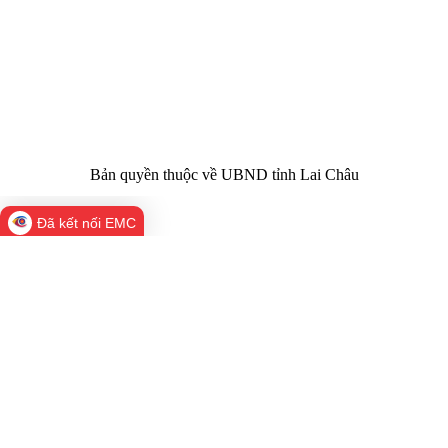
Trụ sở:
Tầng 1,2,3 nhà B - Trung tâm Hành chính -
Điện thoại | Fax:
Chính trị tỉnh Lai Châu
Email:
02133.876.337; 02133.876.359 |
02133.876.356
laichau@chinhphu.vn
Bản quyền thuộc về UBND tỉnh Lai Châu
Đã kết nối EMC