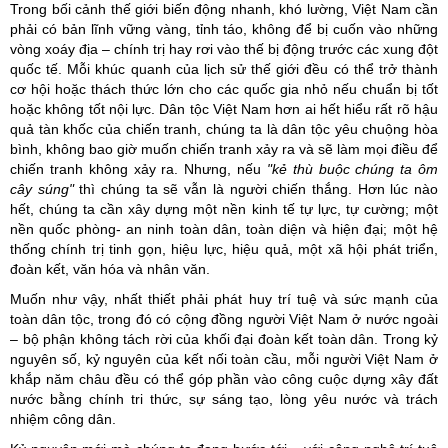
Trong bối cảnh thế giới biến động nhanh, khó lường, Việt Nam cần
phải có bản lĩnh vững vàng, tỉnh táo, không để bị cuốn vào những
vòng xoáy địa – chính trị hay rơi vào thế bị động trước các xung đột
quốc tế. Mỗi khúc quanh của lịch sử thế giới đều có thể trở thành
cơ hội hoặc thách thức lớn cho các quốc gia nhỏ nếu chuẩn bị tốt
hoặc không tốt nội lực. Dân tộc Việt Nam hơn ai hết hiểu rất rõ hậu
quả tàn khốc của chiến tranh, chúng ta là dân tộc yêu chuộng hòa
bình, không bao giờ muốn chiến tranh xảy ra và sẽ làm mọi điều để
chiến tranh không xảy ra. Nhưng, nếu
"kẻ thù buộc chúng ta ôm
cây súng"
thì chúng ta sẽ vẫn là người chiến thắng. Hơn lúc nào
hết, chúng ta cần xây dựng một nền kinh tế tự lực, tự cường; một
nền quốc phòng- an ninh toàn dân, toàn diện và hiện đại; một hệ
thống chính trị tinh gọn, hiệu lực, hiệu quả, một xã hội phát triển,
đoàn kết, văn hóa và nhân văn.
Muốn như vậy, nhất thiết phải phát huy trí tuệ và sức mạnh của
toàn dân tộc, trong đó có cộng đồng người Việt Nam ở nước ngoài
– bộ phận không tách rời của khối đại đoàn kết toàn dân. Trong kỷ
nguyên số, kỷ nguyên của kết nối toàn cầu, mỗi người Việt Nam ở
khắp năm châu đều có thể góp phần vào công cuộc dựng xây đất
nước bằng chính tri thức, sự sáng tạo, lòng yêu nước và trách
nhiệm công dân.