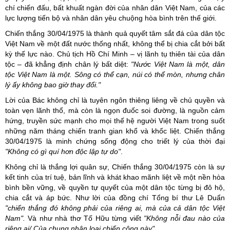
chí chiến đấu, bất khuất ngàn đời của nhân dân Việt Nam, của các
lực lượng tiến bộ và nhân dân yêu chuộng hòa bình trên thế giới.
Chiến thắng 30/04/1975 là thành quả quyết tâm sắt đá của dân tộc
Việt Nam về một đất nước thống nhất, không thể bị chia cắt bởi bất
kỳ thế lực nào. Chủ tịch Hồ Chí Minh – vị lãnh tụ thiên tài của dân
tộc – đã khẳng định chân lý bất diệt:
"Nước Việt Nam là một, dân
tộc Việt Nam là một. Sông có thể cạn, núi có thể mòn, nhưng chân
lý ấy không bao giờ thay đổi."
Lời của Bác không chỉ là tuyên ngôn thiêng liêng về chủ quyền và
toàn vẹn lãnh thổ, mà còn là ngọn đuốc soi đường, là nguồn cảm
hứng, truyền sức mạnh cho mọi thế hệ người Việt Nam trong suốt
những năm tháng chiến tranh gian khổ và khốc liệt. Chiến thắng
30/04/1975 là minh chứng sống động cho triết lý của thời đại
"Không có gì quí hơn độc lập tự do"
.
Không chỉ là thắng lợi quân sự, Chiến thắng 30/04/1975 còn là sự
kết tinh của trí tuệ, bản lĩnh và khát khao mãnh liệt về một nền hòa
bình bền vững, về quyền tự quyết của một dân tộc từng bị đô hộ,
chia cắt và áp bức. Như lời của đồng chí Tổng bí thư Lê Duẩn
"
chiến thắng đó không phải của riêng ai, mà của cả dân tộc Việt
Nam
".
Và như nhà thơ Tố Hữu từng viết
"Không nỗi đau nào của
riêng ai/ Của chung nhân loại chiến công này"
.