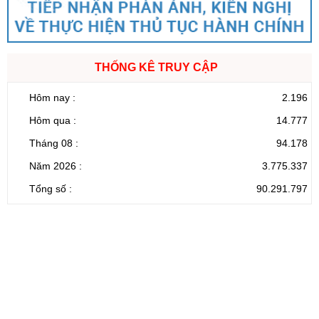
THỐNG KÊ TRUY CẬP
Hôm nay :
2.196
Hôm qua :
14.777
Tháng 08 :
94.178
Năm 2026 :
3.775.337
Tổng số :
90.291.797
CỔNG THÔNG TIN ĐIỆN TỬ TỈNH LAI CHÂU
Cơ quan chủ
Ủy ban nhân dân tỉnh Lai Châu
quản:
31/GP-TTĐT do Sở Văn hóa, Thể thao và
Giấy phép số:
Du lịch cấp 17/4/2026
Chịu trách
Hoàng Minh Hải - Chánh Văn phòng UBND
nhiệm chính:
tỉnh Lai Châu