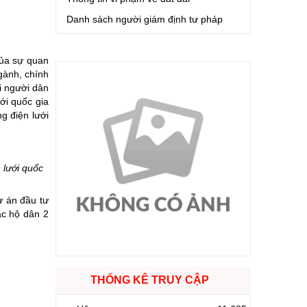
Danh sách người giám định tư pháp
của sự quan
gành, chính
i người dân
ới quốc gia
g điện lưới
 lưới quốc
ự án đầu tư
ác hộ dân 2
THỐNG KÊ TRUY CẬP