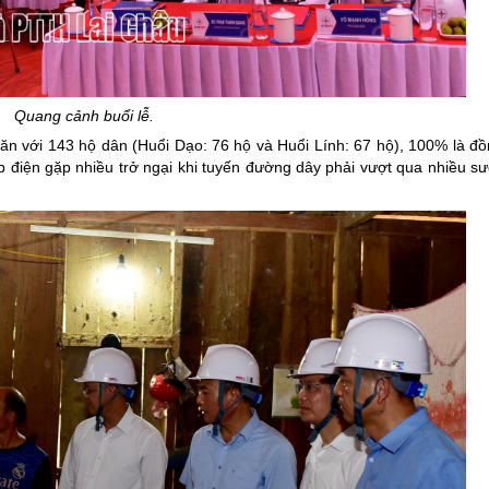
ng hợp
Giảm nghèo bền vững
Đưa nghị quyết của Đảng v
Bầu cử đại biểu Quốc hội k
Quang cảnh buổi lễ.
Đại hội Đảng các cấp
hăn với 143 hộ dân (Huổi Dạo: 76 hộ và Huổi Lính: 67 hộ), 100% là đ
Gia đình hạnh phúc bền vữ
ấp điện gặp nhiều trở ngại khi tuyến đường dây phải vượt qua nhiều sư
An toàn thông tin
Thông tin biên giới
Người Việt Nam ưu tiên dùn
Điểm báo
Phóng sự ảnh
Chuyên mục khác