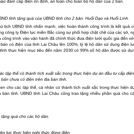
ảo đảm cấp điện ổn định, an toàn cho toàn bộ hộ dân của 2 bản.
BND tỉnh tặng quà của UBND tỉnh cho 2 bản:
Huổi
Dạo và
Huổi
Lính.
hủ tịch UBND tỉnh nhấn mạnh, việc hoàn thành công trình là kết quả 
ng công ty Điện lực miền Bắc cùng sự phối hợp chặt chẽ của các sở, n
 công trình vào vận hành đã chính thức đưa điện lưới quốc gia đến vớ
 bản có điện của tỉnh Lai Châu lên 100%; tỷ lệ hộ dân sử dụng điện lư
 tỉnh thực hiện mục tiêu đến năm 2030 có 99% số hộ dân được sử dụn
c tập thể có thành tích xuất sắc trong thực hiện dự án đầu tư cấp điện
 bản chưa có điện trên địa bàn tỉnh.
en cho các tập thể, cá nhân có thành tích xuất sắc trong thực hiện d
ịa bàn tỉnh. UBND tỉnh Lai Châu cũng trao tặng nhiều phần quà cho c
.. tặng quà cho các hộ dân.
ện lực thực hiện nghi thức đóng điện.