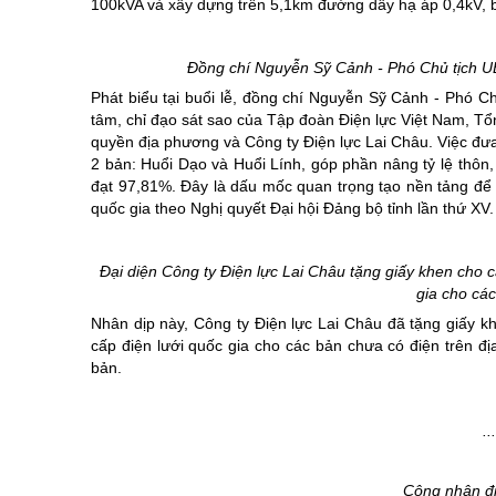
100kVA và xây dựng trên 5,1km đường dây hạ áp 0,4kV, b
Đồng chí Nguyễn
Sỹ
Cảnh - Phó Chủ tịch U
Phát biểu tại buổi lễ, đồng chí Nguyễn Sỹ Cảnh - Phó C
tâm, chỉ đạo sát sao của Tập đoàn Điện lực Việt Nam, Tổ
quyền địa phương và Công ty Điện lực Lai Châu. Việc đưa
2 bản: Huổi Dạo và Huổi Lính, góp phần nâng tỷ lệ thôn,
đạt 97,81%. Đây là dấu mốc quan trọng tạo nền tảng để
quốc gia theo Nghị quyết Đại hội Đảng bộ tỉnh lần thứ XV.
Đại diện Công ty Điện lực Lai Châu tặng giấy khen cho cá
gia cho các
Nhân dịp này, Công ty Điện lực Lai Châu đã tặng giấy kh
cấp điện lưới quốc gia cho các bản chưa có điện trên đ
bản.
.
Công nhân đi