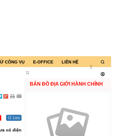
TỬ CÔNG VỤ
E-OFFICE
LIÊN HỆ
:
:
BẢN ĐỒ ĐỊA GIỚI HÀNH CHÍNH
Lưu
ưa có điện