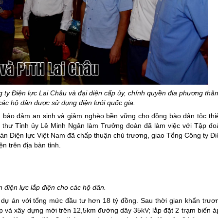
ty Điện lực Lai Châu và đại diện cấp
ủy
, chính quyền địa phương thă
ác hộ dân được sử dụng điện lưới quốc gia.
hội, bảo đảm an sinh và giảm nghèo bền vững cho đồng bào dân tộc thi
í thư Tỉnh ủy Lê Minh Ngân làm Trưởng đoàn đã làm việc với Tập đo
đoàn Điện lực Việt Nam đã chấp thuận chủ trương, giao Tổng Công ty Đi
n trên địa bàn tỉnh.
 điện lực lắp điện cho các hộ dân.
i dự án với tổng mức đầu tư hơn 18 tỷ đồng. Sau thời gian khẩn trươn
 và xây dựng mới trên 12,5km đường dây 35kV; lắp đặt 2 trạm biến á