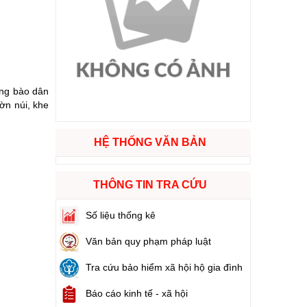
ào cuộc sống
hóa XVI và đại biểu Hội đồng nhân dân các cấp nhiệm kỳ 2026 - 2031
ồng bào dân
ng
ờn núi, khe
HỆ THỐNG VĂN BẢN
g hàng Việt Nam
THÔNG TIN TRA CỨU
Số liệu thống kê
Văn bản quy phạm pháp luật
Tra cứu bảo hiểm xã hội hộ gia đình
Báo cáo kinh tế - xã hội