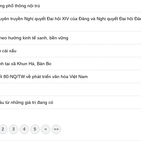
ng phổ thông nội trú
 tuyên truyền Nghị quyết Đại hội XIV của Đảng và Nghị quyết Đại hội Đ
theo hướng kinh tế xanh, bền vững
p cái xấu
ảnh tại xã Khun Há, Bản Bo
t 80-NQ/TW về phát triển văn hóa Việt Nam
ầu từ những giá trị đang có
2
3
4
5
»
»»