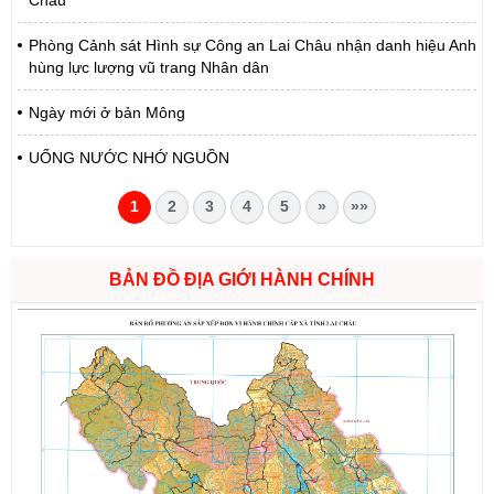
Châu
Phòng Cảnh sát Hình sự Công an Lai Châu nhận danh hiệu Anh
hùng lực lượng vũ trang Nhân dân
Ngày mới ở bản Mông
UỐNG NƯỚC NHỚ NGUỒN
1
2
3
4
5
»
»»
BẢN ĐỒ ĐỊA GIỚI HÀNH CHÍNH
Số:
1721/QĐ-UBND
Tên:
(Quyết định Phê duyệt phương án đấu giá quyền sử dụng