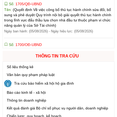
Tên:
(Quyết định Về việc công bố thủ tục hành chính sửa đổi, bổ
sung và phê duyệt Quy trình nội bộ giải quyết thủ tục hành chính
trong lĩnh vực đấu thầu lựa chọn nhà đầu tư thuộc phạm vi chức
năng quản lý của Sở Tài chính)
Ngày ban hành: (05/08/2026)
-
Ngày hiệu lực: (05/08/2026)
Số:
1700/QĐ-UBND
Tên:
(Quyết định Về việc công bố thủ tục hành chính mới ban
hành và Phê duyệt quy trình nội bộ giải quyết lĩnh vực đăng ký
hoạt động của Ngân hàng Chính sách xã hội thuộc phạm vi chức
THÔNG TIN TRA CỨU
năng quản lý của Sở Tài chính)
Ngày ban hành: (05/08/2026)
-
Ngày hiệu lực: (05/08/2026)
Số liệu thống kê
Văn bản quy phạm pháp luật
Số:
1699/QĐ-UBND
Tên:
(Quyết định Ban hành Từ điển dữ liệu dùng chung tỉnh Lai
Tra cứu bảo hiểm xã hội hộ gia đình
Châu (Phiên bản 1.0))
Báo cáo kinh tế - xã hội
Ngày ban hành: (05/08/2026)
-
Ngày hiệu lực: (05/08/2026)
Thông tin doanh nghiệp
Số:
1721/QĐ-UBND
Kết quả đánh giá Bộ chỉ số phục vụ người dân, doanh nghiệp
Tên:
(Quyết định Phê duyệt phương án đấu giá quyền sử dụng
Chiến lược, quy hoạch, kế hoạch