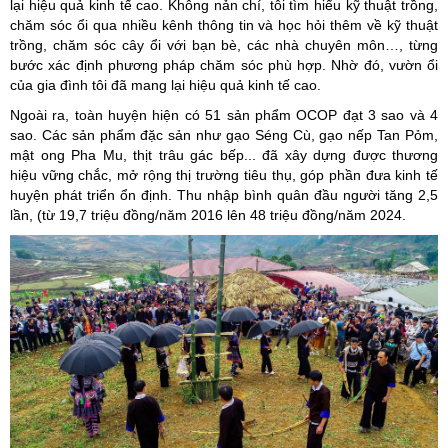
lại hiệu quả kinh tế cao. Không nản chí, tôi tìm hiểu kỹ thuật trồng,
chăm sóc ổi qua nhiều kênh thông tin và học hỏi thêm về kỹ thuật
trồng, chăm sóc cây ổi với bạn bè, các nhà chuyên môn…, từng
bước xác định phương pháp chăm sóc phù hợp. Nhờ đó, vườn ổi
của gia đình tôi đã mang lại hiệu quả kinh tế cao.
Ngoài ra, toàn huyện hiện có 51 sản phẩm OCOP đạt 3 sao và 4
sao. Các sản phẩm đặc sản như gạo Séng Cù, gạo nếp Tan Pỏm,
mật ong Pha Mu, thịt trâu gác bếp... đã xây dựng được thương
hiệu vững chắc, mở rộng thị trường tiêu thụ, góp phần đưa kinh tế
huyện phát triển ổn định. Thu nhập bình quân đầu người tăng 2,5
lần, (từ 19,7 triệu đồng/năm 2016 lên 48 triệu đồng/năm 2024.