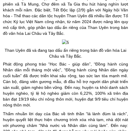
phiên xã Tà Mung, Chợ đêm xã Ta Gia thu hút hàng nghìn lượt
khách mỗi năm. Đặc biệt, Tết Độc lập (2/9) gắn với Ngày hội Văn
hóa - Thể thao các dân tộc huyện Than Uyên đã nhiều lần được Tổ
chức Kỷ lục Việt Nam công nhận, từ năm 2024 được nâng lên quy
mô cấp tỉnh, góp phần tạo dấu ấn riêng của Than Uyên trong bản
đồ văn hóa Lai Châu và Tây Bắc.
Than Uyên đã và đang tạo dấu ấn riêng trong bản đồ văn hóa Lai
Châu và Tây Bắc.
Phát động phong trào “Học Bác - giúp dân”, “Đồng hành cùng
Nhân dân mỗi tháng một việc”, “Đồng hành cùng Nhân dân ngày
cuối tuần” đã được triển khai sâu rộng, tạo sức lan tỏa mạnh mẽ.
Cán bộ, đảng viên gương mẫu, đi đầu hỗ trợ người dân phát triển
sản xuất, giảm nghèo bền vững. Đến nay, huyện ra khỏi danh sách
huyện nghèo, tỷ lệ hộ nghèo giảm còn 6,22%, 100% xã trên địa
bàn đạt 19/19 tiêu chí nông thôn mới, huyện đạt 9/9 tiêu chí huyện
nông thôn mới.
Thấm nhuần lời dạy của Bác về tinh thần “lá lành đùm lá rách”,
huyện quyết liệt thực hiện chương trình xóa nhà tạm, nhà dột nát
với phương châm “Nhà nước và Nhân dân cùng làm”. Đến nay: