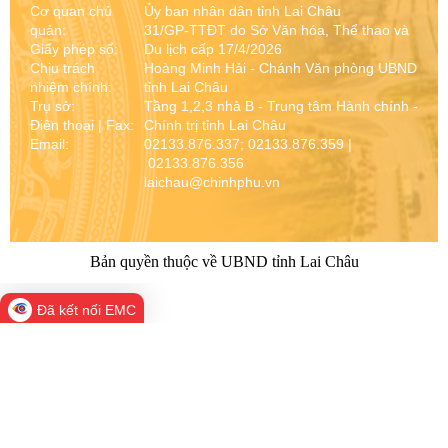
Cơ quan chủ
Ủy ban nhân dân tỉnh Lai Châu
quản:
31/GP-TTĐT do Sở Văn hóa, Thể thao và
Giấy phép số:
Du lịch cấp 17/4/2026
Chịu trách
Hoàng Minh Hải - Chánh Văn phòng UBND
nhiệm chính:
tỉnh Lai Châu
Trụ sở:
Tầng 1,2,3 nhà B - Trung tâm Hành chính -
Điện thoại | Fax:
Chính trị tỉnh Lai Châu
Email:
02133.876.337; 02133.876.359 |
02133.876.356
laichau@chinhphu.vn
Bản quyền thuộc về UBND tỉnh Lai Châu
Đã kết nối EMC