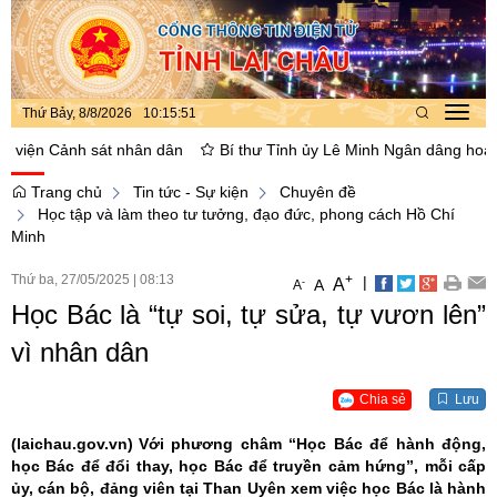
Thứ Bảy, 8/8/2026
10
:
15
:
52
Toggl
navig
ện Cảnh sát nhân dân
Bí thư Tỉnh ủy Lê Minh Ngân dâng hoa, thắp h
Trang chủ
Tin tức - Sự kiện
Chuyên đề
Học tập và làm theo tư tưởng, đạo đức, phong cách Hồ Chí
Minh
Thứ ba, 27/05/2025
|
08:13
+
|
A
-
A
A
Học Bác là “tự soi, tự sửa, tự vươn lên”
vì nhân dân
Chia sẻ
Lưu
(laichau.gov.vn)
Với phương châm “Học Bác để hành động,
học Bác để đổi thay, học Bác để truyền cảm hứng”, mỗi cấp
ủy, cán bộ, đảng viên tại Than Uyên xem việc học Bác là hành