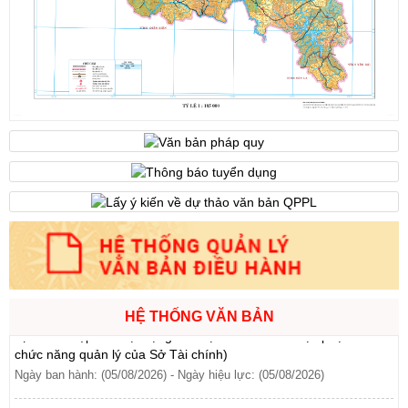
đất đối với 04 thửa đất thương mại, dịch vụ năm 2026 trên địa
bàn tỉnh Lai Châu)
Ngày ban hành: (07/08/2026)
-
Ngày hiệu lực: (07/08/2026)
Số:
6731/UBND-KTN
Tên:
(Công văn V/v triển khai thực hiện Nghị định số
303/2026/NĐ-CP ngày 01/8/2026 của Chính phủ sửa đổi, bổ
sung một số điều của Nghị định số 32/2024/NĐ-CP ngày
15/3/2024 của Chính phủ về quản lý, phát triển cụm công nghiệp)
Ngày ban hành: (06/08/2026)
Số:
1701/QĐ-UBND
Tên:
(Quyết định Về việc công bố thủ tục hành chính được sửa
đổi, bổ sung và phê duyệt Quy trình nội bộ giải quyết trong lĩnh
vực thành lập và hoạt động của hộ kinh doanh thuộc phạm vi
HỆ THỐNG VĂN BẢN
chức năng quản lý của Sở Tài chính)
Ngày ban hành: (05/08/2026)
-
Ngày hiệu lực: (05/08/2026)
Số:
1705/QĐ-UBND