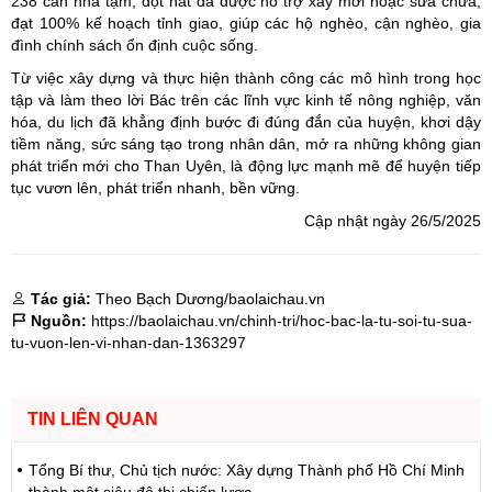
238 căn nhà tạm, dột nát đã được hỗ trợ xây mới hoặc sửa chữa,
đạt 100% kế hoạch tỉnh giao, giúp các hộ nghèo, cận nghèo, gia
đình chính sách ổn định cuộc sống.
Từ việc xây dựng và thực hiện thành công các mô hình trong học
tập và làm theo lời Bác trên các lĩnh vực kinh tế nông nghiệp, văn
hóa, du lịch đã khẳng định bước đi đúng đắn của huyện, khơi dậy
tiềm năng, sức sáng tạo trong nhân dân, mở ra những không gian
phát triển mới cho Than Uyên, là động lực mạnh mẽ để huyện tiếp
tục vươn lên, phát triển nhanh, bền vững.
Cập nhật ngày 26/5/2025
Tác giả:
Theo Bạch Dương/baolaichau.vn
Nguồn:
https://baolaichau.vn/chinh-tri/hoc-bac-la-tu-soi-tu-sua-
tu-vuon-len-vi-nhan-dan-1363297
TIN LIÊN QUAN
Tổng Bí thư, Chủ tịch nước: Xây dựng Thành phố Hồ Chí Minh