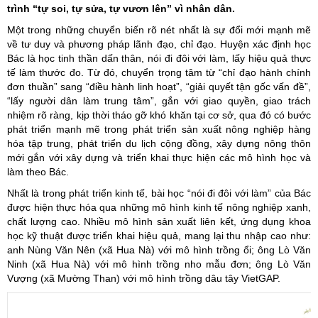
trình “tự soi, tự sửa, tự vươn lên” vì nhân dân.
Một trong những chuyển biến rõ nét nhất là sự đổi mới mạnh mẽ
về tư duy và phương pháp lãnh đạo, chỉ đạo. Huyện xác định học
Bác là học tinh thần dấn thân, nói đi đôi với làm, lấy hiệu quả thực
tế làm thước đo. Từ đó, chuyển trọng tâm từ “chỉ đạo hành chính
đơn thuần” sang “điều hành linh hoạt”, “giải quyết tận gốc vấn đề”,
“lấy người dân làm trung tâm”, gắn với giao quyền, giao trách
nhiệm rõ ràng, kịp thời tháo gỡ khó khăn tại cơ sở, qua đó có bước
phát triển mạnh mẽ trong phát triển sản xuất nông nghiệp hàng
hóa tập trung, phát triển du lịch cộng đồng, xây dựng nông thôn
mới gắn với xây dựng và triển khai thực hiện các mô hình học và
làm theo Bác.
Nhất là trong phát triển kinh tế, bài học “nói đi đôi với làm” của Bác
được hiện thực hóa qua những mô hình kinh tế nông nghiệp xanh,
chất lượng cao. Nhiều mô hình sản xuất liên kết, ứng dụng khoa
học kỹ thuật được triển khai hiệu quả, mang lại thu nhập cao như:
anh Nùng Văn Nên (xã Hua Nà) với mô hình trồng ổi; ông Lò Văn
Ninh (xã Hua Nà) với mô hình trồng nho mẫu đơn; ông Lò Văn
Vượng (xã Mường Than) với mô hình trồng dâu tây VietGAP.