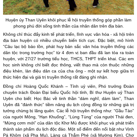
Huyện
ủy
Than Uyên khôi phục lễ hội truyền thống góp phần làm
phong phú đời sống tinh thần của nhân dân trên địa bàn.
Không chỉ thúc đẩy kinh tế phát triển, lĩnh vực văn hóa - xã hội trên
địa bàn huyện có nhiều chuyển biến tích cực. Đặc biệt, mô hình
“Câu lạc bộ bảo tồn, phát huy bản sắc văn hóa truyền thống các
dân tộc trong trường học” từ 4 đơn vị ban đầu đã lan tỏa ra toàn
huyện, với 27/27 trường tiểu học, THCS, THPT triển khai. Các em
học sinh không chỉ biết đọc thông, viết thạo mà còn thuộc những
điệu khèn, làn điệu dân ca của cha ông - một sự kết hợp giữa tri
thức hiện đại và giá trị truyền thống rất đáng ghi nhận.
Đồng chí Hoàng Quốc Khánh – Tỉnh uỷ viên, Phó trưởng Đoàn
chuyên trách Đoàn Đại biểu Quốc hội tỉnh, Bí thư Huyện uỷ Than
Uyên cho biết: Học Bác về tinh thần “dám nghĩ, dám làm”, Than
Uyên đã “đánh thức” tiềm năng du lịch cộng đồng từ những giá trị
tưởng chừng bị lãng quên. Các lễ hội truyền thống như: “Gầu Tào”
của người Mông, “Hạn Khuống”, “Lùng Tùng” của người Thái đen,
“Mừng cơm mới” của dân tộc Khơ Mú được khôi phục và phát triển
thành sản phẩm du lịch độc đáo. Một số điểm đến nổi bật như Vịnh
Pá Khôm (xã Pha Mu), Làng cá Thẳm Phé (xã Mường Kim), Chợ