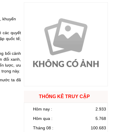
g, khuyến
ề các quyết
ập quốc tế;
ng bối cảnh
n đổi xanh,
ến lược, ưu
 trọng này.
 nước ta đã
THỐNG KÊ TRUY CẬP
Hôm nay :
2.933
Hôm qua :
5.768
Tháng 08 :
100.683