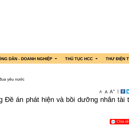
ÔNG DÂN - DOANH NGHIỆP
THỦ TỤC HCC
THƯ ĐIỆN 
 đua yêu nước
 lãnh đạo
ng dân - Doanh nghiệp hỏi, Cơ quan nhà nước trả lời
DVC trực tuyến tỉnh Lai Châu
+
|
A
-
A
A
iểu Quốc hội tỉnh
c sản phẩm OCOP tỉnh Lai Châu
CSDL Quốc gia về TTHC
Đề án phát hiện và bồi dưỡng nhân tài t
n ngành
nh hình xuất nhập khẩu qua cửa khẩu
TTHC nội bộ cơ quan HCNN
gười ứng cử đại biểu Quốc hội
hương
g lần thứ 4 năm 2026
Chia sẻ