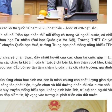
ại các kỳ thi quốc tế năm 2025 phát biểu - Ảnh: VGP/Nhật Bắc
 cái nôi "đào tạo nhân tài" nổi tiếng cả trong và ngoài nước, có nhi
hoa học Tự nhiên (Đại học Quốc gia Hà Nội), Trường THPT Chuyê
 chuyên Quốc học Huế, trường Trung học phổ thông năng khiếu T
g chia sẻ chân thực, đầy nhiệt huyết của các cháu tại cuộc gặp mặt
ác cháu là kết tinh của trí tuệ, ý chí bền bỉ, tinh thần vượt khó, kh
ược vun đắp bởi sự tận tâm chăm lo của thầy cô, nhà trường, gia đình
 của từng cháu học sinh mà còn là minh chứng cho chất lượng giáo dụ
ông tác phát hiện, tuyển chọn và bồi dưỡng nhân tài của nước nhà. 
huy truyền thống hiếu học, khẳng định bản lĩnh, trí tuệ con người Việ
 đắp niềm tin, kỳ vọng vào tương lai phát triển của đất nước.