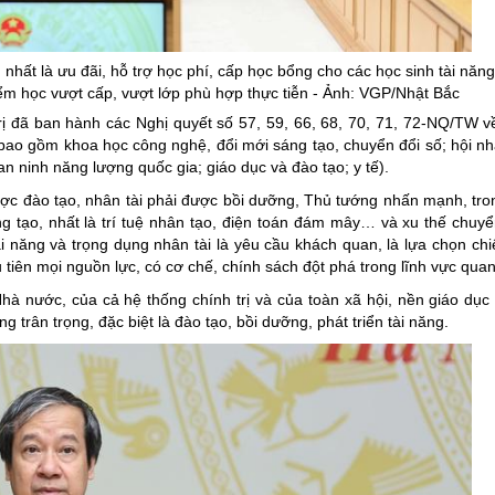
nhất là ưu đãi, hỗ trợ học phí, cấp học bổng cho các học sinh tài năn
iểm học vượt cấp, vượt lớp phù hợp thực tiễn - Ảnh: VGP/Nhật Bắc
ị đã ban hành các Nghị quyết số 57, 59, 66, 68, 70, 71, 72-NQ/TW v
 (bao gồm khoa học công nghệ, đổi mới sáng tạo, chuyển đổi số; hội nh
an ninh năng lượng quốc gia; giáo dục và đào tạo; y tế).
ược đào tạo, nhân tài phải được bồi dưỡng, Thủ tướng nhấn mạnh, tro
g tạo, nhất là trí tuệ nhân tạo, điện toán đám mây… và xu thế chuyể
ài năng và trọng dụng nhân tài là yêu cầu khách quan, là lựa chọn chi
 tiên mọi nguồn lực, có cơ chế, chính sách đột phá trong lĩnh vực quan
à nước, của cả hệ thống chính trị và của toàn xã hội, nền giáo dục
 trân trọng, đặc biệt là đào tạo, bồi dưỡng, phát triển tài năng.