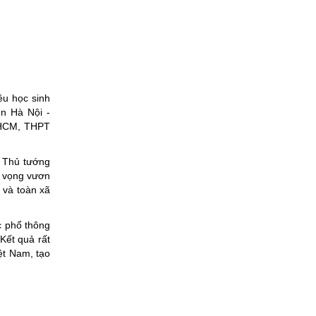
ều học sinh
n Hà Nội -
PHCM, THPT
, Thủ tướng
át vọng vươn
 và toàn xã
c phổ thông
Kết quả rất
t Nam, tạo