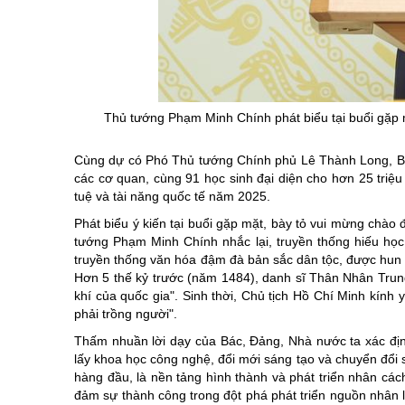
Chuyên đề tổ
Thủ tướng Phạm Minh Chính phát biểu tại buổi gặp mặ
Cùng dự có Phó Thủ tướng Chính phủ Lê Thành Long, Bộ
các cơ quan, cùng 91 học sinh đại diện cho hơn 25 triệu h
tuệ và tài năng quốc tế năm 2025.
Phát biểu ý kiến tại buổi gặp mặt, bày tỏ vui mừng chào
tướng Phạm Minh Chính nhắc lại, truyền thống hiếu học, 
truyền thống văn hóa đậm đà bản sắc dân tộc, được hun 
Hơn 5 thế kỷ trước (năm 1484), danh sĩ Thân Nhân Trung 
khí của quốc gia". Sinh thời, Chủ tịch Hồ Chí Minh kính y
phải trồng người".
Thấm nhuần lời dạy của Bác, Đảng, Nhà nước ta xác định 
lấy khoa học công nghệ, đổi mới sáng tạo và chuyển đổi 
hàng đầu, là nền tảng hình thành và phát triển nhân cách
đảm sự thành công trong đột phá phát triển nguồn nhân l