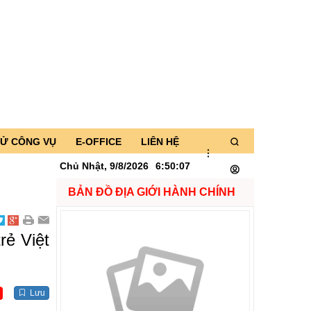
TỬ CÔNG VỤ
E-OFFICE
LIÊN HỆ
Chủ Nhật, 9/8/2026
6
:
50
:
08
BẢN ĐỒ ĐỊA GIỚI HÀNH CHÍNH
rẻ Việt
Lưu