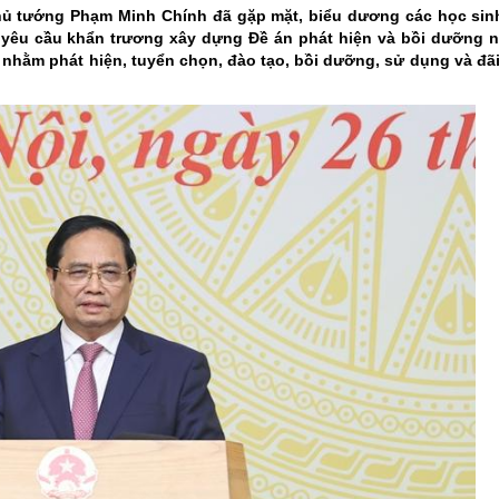
ười ứng cử đại biểu hội đồng nhân dân tỉnh lai châu
g nghệ, đổi mới sáng tạo và chuyển đổi số
Thủ tướng Phạm Minh Chính đã gặp mặt, biểu dương các học sinh
g yêu cầu khẩn trương xây dựng Đề án phát hiện và bồi dưỡng nh
t đất đai năm 2024
 khách
Lai Châu đất và người
á nhằm phát hiện, tuyển chọn, đào tạo, bồi dưỡng, sử dụng và đã
a Đảng
nghiệm trực tuyến “Tìm hiểu về học tập và làm theo tư tưởng, đạo đức
ội
Lễ hội văn hóa
ức bộ máy của Hệ thống chính trị
Văn hóa ẩm thực
ăm Ngày Báo chí cách mạng Việt Nam (21/6/1925 - 21/6/2025)
 nhà tạm, nhà dột nát
m Ngày Tổng tuyển cử đầu tiên bầu Quốc hội Việt Nam
i hội Đảng các cấp
 chính
m theo tư tưởng, đạo đức, phong cách Hồ Chí Minh
 thôn mới
 đảo
ước
thông