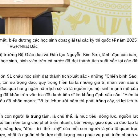
ng hợp
Giảm nghèo bền vững
Đưa nghị quyết của Đảng v
Bầu cử đại biểu Quốc hội k
Đại hội Đảng các cấp
t, biểu dương các học sinh đoạt giải tại các kỳ thi quốc tế năm 2025 
VGP/Nhật Bắc
Gia đình hạnh phúc bền vữ
 trưởng Bộ Giáo dục và Đào tạo Nguyễn Kim Sơn, lãnh đạo các ban,
An toàn thông tin
ọc sinh, sinh viên trên cả nước đã đạt thành tích xuất sắc tại các đấ
Thông tin biên giới
 đón 91 cháu học sinh đạt thành tích xuất sắc - những "Chiến binh Sao
Người Việt Nam ưu tiên dùn
tôn sư trọng đạo, quý trọng hiền tài là những giá trị nhân văn sâu s
Điểm báo
đúc qua hàng ngàn năm lịch sử và là nguồn lực nội sinh mạnh mẽ của 
đã khắc trên văn bia đề danh tiến sĩ lời khẳng định sâu sắc: "Hiền tà
Phóng sự ảnh
êu đã nhấn mạnh: "Vì lợi ích mười năm thì phải trồng cây, vì lợi ích 
Chuyên mục khác
con người là trung tâm, là chủ thể, là mục tiêu, động lực, nguồn lực 
số làm nền tảng cho phát triển nhanh, bền vững; giáo dục và đào tạo l
, năng lực, "đức - trí -thể - mỹ" của mỗi con người là yếu tố quan trọ
ực, nhất là nguồn nhân lực chất lượng cao phục vụ phát triển nhanh 