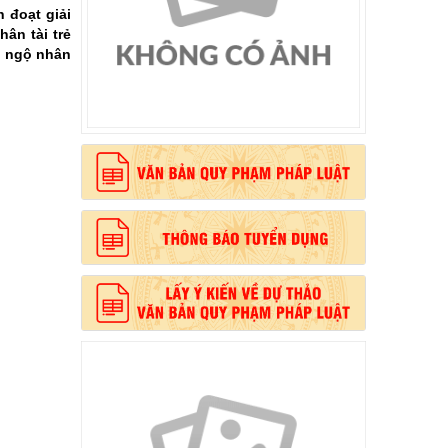
 đoạt giải
ân tài trẻ
i ngộ nhân
, phong cách Hồ Chí Minh”