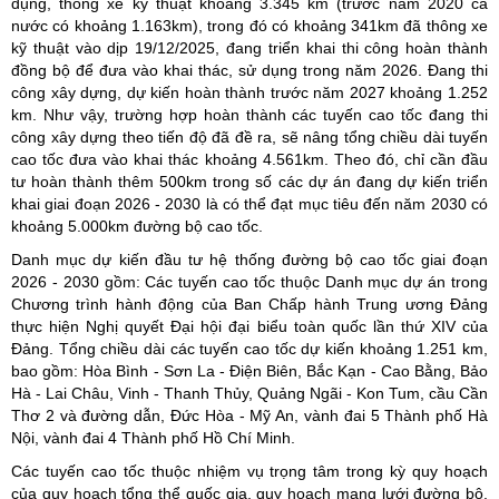
dụng, thông xe kỹ thuật khoảng 3.345 km (trước năm 2020 cả
nước có khoảng 1.163km), trong đó có khoảng 341km đã thông xe
kỹ thuật vào dịp 19/12/2025, đang triển khai thi công hoàn thành
đồng bộ để đưa vào khai thác, sử dụng trong năm 2026. Đang thi
công xây dựng, dự kiến hoàn thành trước năm 2027 khoảng 1.252
km. Như vậy, trường hợp hoàn thành các tuyến cao tốc đang thi
công xây dựng theo tiến độ đã đề ra, sẽ nâng tổng chiều dài tuyến
cao tốc đưa vào khai thác khoảng 4.561km. Theo đó, chỉ cần đầu
tư hoàn thành thêm 500km trong số các dự án đang dự kiến triển
khai giai đoạn 2026 - 2030 là có thể đạt mục tiêu đến năm 2030 có
khoảng 5.000km đường bộ cao tốc.
Danh mục dự kiến đầu tư hệ thống đường bộ cao tốc giai đoạn
2026 - 2030 gồm: Các tuyến cao tốc thuộc Danh mục dự án trong
Chương trình hành động của Ban Chấp hành Trung ương Đảng
thực hiện Nghị quyết Đại hội đại biểu toàn quốc lần thứ XIV của
Đảng. Tổng chiều dài các tuyến cao tốc dự kiến khoảng 1.251 km,
bao gồm: Hòa Bình - Sơn La - Điện Biên, Bắc Kạn - Cao Bằng, Bảo
Hà - Lai Châu, Vinh - Thanh Thủy, Quảng Ngãi - Kon Tum, cầu Cần
Thơ 2 và đường dẫn, Đức Hòa - Mỹ An, vành đai 5 Thành phố Hà
Nội, vành đai 4 Thành phố Hồ Chí Minh.
Các tuyến cao tốc thuộc nhiệm vụ trọng tâm trong kỳ quy hoạch
của quy hoạch tổng thể quốc gia, quy hoạch mạng lưới đường bộ.