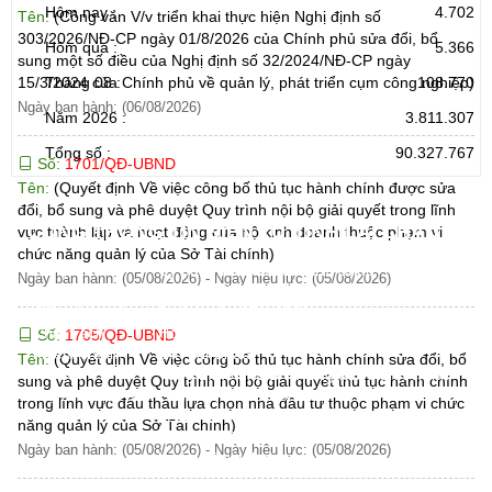
Hôm nay :
4.702
Tên:
(Công văn V/v triển khai thực hiện Nghị định số
303/2026/NĐ-CP ngày 01/8/2026 của Chính phủ sửa đổi, bổ
Hôm qua :
5.366
sung một số điều của Nghị định số 32/2024/NĐ-CP ngày
15/3/2024 của Chính phủ về quản lý, phát triển cụm công nghiệp)
Tháng 08 :
108.770
Ngày ban hành: (06/08/2026)
Năm 2026 :
3.811.307
Tổng số :
90.327.767
Số:
1701/QĐ-UBND
Tên:
(Quyết định Về việc công bố thủ tục hành chính được sửa
đổi, bổ sung và phê duyệt Quy trình nội bộ giải quyết trong lĩnh
CỔNG THÔNG TIN ĐIỆN TỬ TỈNH LAI CHÂU
vực thành lập và hoạt động của hộ kinh doanh thuộc phạm vi
chức năng quản lý của Sở Tài chính)
Cơ quan chủ
Ủy ban nhân dân tỉnh Lai Châu
Ngày ban hành: (05/08/2026)
-
Ngày hiệu lực: (05/08/2026)
quản:
31/GP-TTĐT do Sở Văn hóa, Thể thao và
Giấy phép số:
Du lịch cấp 17/4/2026
Chịu trách
Hoàng Minh Hải - Chánh Văn phòng UBND
Số:
1705/QĐ-UBND
nhiệm chính:
tỉnh Lai Châu
Tên:
(Quyết định Về việc công bố thủ tục hành chính sửa đổi, bổ
Trụ sở:
Tầng 1,2,3 nhà B - Trung tâm Hành chính -
sung và phê duyệt Quy trình nội bộ giải quyết thủ tục hành chính
Điện thoại | Fax:
Chính trị tỉnh Lai Châu
trong lĩnh vực đấu thầu lựa chọn nhà đầu tư thuộc phạm vi chức
Email:
02133.876.337; 02133.876.359 |
năng quản lý của Sở Tài chính)
02133.876.356
Ngày ban hành: (05/08/2026)
-
Ngày hiệu lực: (05/08/2026)
laichau@chinhphu.vn