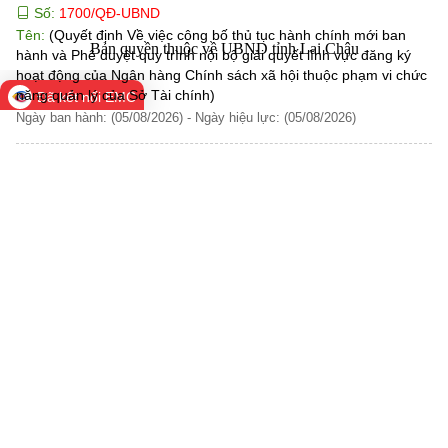
Số:
1700/QĐ-UBND
Tên:
(Quyết định Về việc công bố thủ tục hành chính mới ban
Bản quyền thuộc về UBND tỉnh Lai Châu
hành và Phê duyệt quy trình nội bộ giải quyết lĩnh vực đăng ký
hoạt động của Ngân hàng Chính sách xã hội thuộc phạm vi chức
năng quản lý của Sở Tài chính)
Đã kết nối EMC
Ngày ban hành: (05/08/2026)
-
Ngày hiệu lực: (05/08/2026)