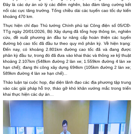
Đây là các dự án xử lý các điểm nghẽn, bảo đảm tăng cường kết
nối các cực tăng trưởng. Tổng chiều dài các tuyến cao tốc dự kiến
khoảng 470 km.
Thực hiện chỉ đạo Thủ tướng Chính phủ tại Công điện số 05/CĐ-
TTg ngày 20/01/2026, Bộ Xây dựng đã tổng hợp thông tin, nghiên
cứu, đề xuất phương án đầu tư nâng cấp hoàn thiện các tuyến
đường bộ cao tốc đã đầu tư theo quy mô phân kỳ. Về hiện trạng:
Đến nay, có khoảng 2.801km đường cao tốc đã và đang được
phân kỳ đầu tư, trong đó đã đưa vào khai thác và thông xe kỹ thuật
khoảng 2.107km (548km đường 2 làn xe; 1.559km đường 4 làn xe
hạn chế); đang thi công xây dựng 694km (105km đường 2 làn xe;
589km đường 4 làn xe hạn chế)...
Thảo luận tại cuộc họp, đại diện lãnh đạo các địa phương tập trung
vào các giải pháp hỗ trợ, tháo gỡ khó khăn vướng mắc trong triển
khai thực hiện các dự án…