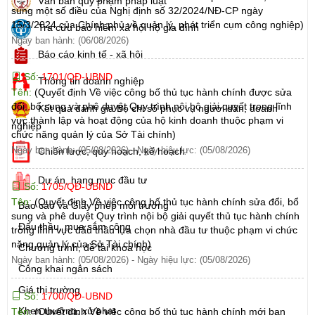
Văn bản quy phạm pháp luật
sung một số điều của Nghị định số 32/2024/NĐ-CP ngày
15/3/2024 của Chính phủ về quản lý, phát triển cụm công nghiệp)
Tra cứu bảo hiểm xã hội hộ gia đình
Ngày ban hành: (06/08/2026)
Báo cáo kinh tế - xã hội
Số:
1701/QĐ-UBND
Thông tin doanh nghiệp
Tên:
(Quyết định Về việc công bố thủ tục hành chính được sửa
đổi, bổ sung và phê duyệt Quy trình nội bộ giải quyết trong lĩnh
Kết quả đánh giá Bộ chỉ số phục vụ người dân, doanh
vực thành lập và hoạt động của hộ kinh doanh thuộc phạm vi
nghiệp
chức năng quản lý của Sở Tài chính)
Ngày ban hành: (05/08/2026)
-
Ngày hiệu lực: (05/08/2026)
Chiến lược, quy hoạch, kế hoạch
Dự án, hạng mục đầu tư
Số:
1705/QĐ-UBND
Tên:
(Quyết định Về việc công bố thủ tục hành chính sửa đổi, bổ
Báo cáo và Giấy phép môi trường
sung và phê duyệt Quy trình nội bộ giải quyết thủ tục hành chính
Đấu thầu, mua sắm công
trong lĩnh vực đấu thầu lựa chọn nhà đầu tư thuộc phạm vi chức
năng quản lý của Sở Tài chính)
Chương trình, đề tài khoa học
Ngày ban hành: (05/08/2026)
-
Ngày hiệu lực: (05/08/2026)
Công khai ngân sách
Giá thị trường
Số:
1700/QĐ-UBND
Khen thưởng, xử phạt
Tên:
(Quyết định Về việc công bố thủ tục hành chính mới ban