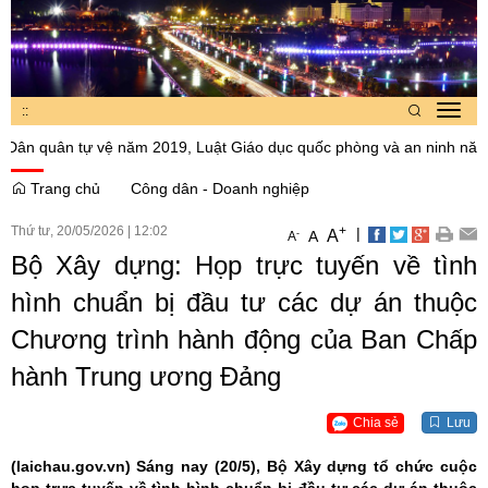
:
:
Toggl
navig
n tự vệ năm 2019, Luật Giáo dục quốc phòng và an ninh năm 2013
Trang chủ
Công dân - Doanh nghiệp
Thứ tư, 20/05/2026
|
12:02
+
|
A
-
A
A
Bộ Xây dựng: Họp trực tuyến về tình
hình chuẩn bị đầu tư các dự án thuộc
Chương trình hành động của Ban Chấp
hành Trung ương Đảng
Chia sẻ
Lưu
(laichau.gov.vn)
Sáng nay (20/5), Bộ Xây dựng tổ chức cuộc