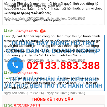
hành và Phê duyệt quy trình nội bộ giải quyết lĩnh vực đăng ký
Thông tin kết quả kiểm tra, giám sát
hoạt động của Ngân hàng Chính sách xã hội thuộc phạm vi chức
Thông tin vi phạm về đất đai
năng quản lý của Sở Tài chính)
Ngày ban hành: (05/08/2026)
-
Ngày hiệu lực: (05/08/2026)
Danh sách người giám định tư pháp
Số:
1732/QĐ-UBND
Tên:
(Quyết định Về việc công bố Danh mục thủ tục hành chính
được sửa đổi, bổ sung, bãi bỏ và phê duyệt Quy trình nội bộ giải
quyết thủ tục hành chính trong lĩnh vực thành lập và hoạt động
của tổ hợp tác, hợp tác xã, liên hiệp hợp tác xã thuộc phạm vi
chức năng quản lý của Sở Tài chính tỉnh Lai Châu)
Ngày ban hành: (09/08/2026)
-
Ngày hiệu lực: (07/08/2026)
Số:
1721/QĐ-UBND
Tên:
(Quyết định Phê duyệt phương án đấu giá quyền sử dụng
đất đối với 04 thửa đất thương mại, dịch vụ năm 2026 trên địa
bàn tỉnh Lai Châu)
Ngày ban hành: (07/08/2026)
-
Ngày hiệu lực: (07/08/2026)
THỐNG KÊ TRUY CẬP
Số:
6731/UBND-KTN