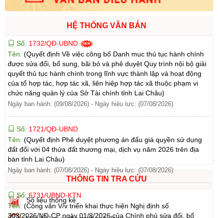
HỆ THỐNG VĂN BẢN
Số:
1732/QĐ-UBND
Tên:
(Quyết định Về việc công bố Danh mục thủ tục hành chính
được sửa đổi, bổ sung, bãi bỏ và phê duyệt Quy trình nội bộ giải
quyết thủ tục hành chính trong lĩnh vực thành lập và hoạt động
của tổ hợp tác, hợp tác xã, liên hiệp hợp tác xã thuộc phạm vi
chức năng quản lý của Sở Tài chính tỉnh Lai Châu)
Ngày ban hành: (09/08/2026)
-
Ngày hiệu lực: (07/08/2026)
Số:
1721/QĐ-UBND
Tên:
(Quyết định Phê duyệt phương án đấu giá quyền sử dụng
đất đối với 04 thửa đất thương mại, dịch vụ năm 2026 trên địa
bàn tỉnh Lai Châu)
Ngày ban hành: (07/08/2026)
-
Ngày hiệu lực: (07/08/2026)
THÔNG TIN TRA CỨU
Số:
6731/UBND-KTN
Số liệu thống kê
Tên:
(Công văn V/v triển khai thực hiện Nghị định số
303/2026/NĐ-CP ngày 01/8/2026 của Chính phủ sửa đổi, bổ