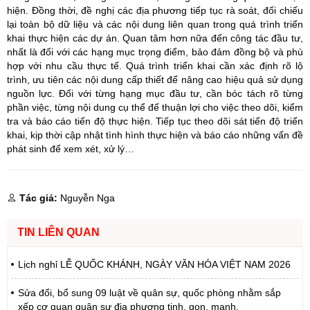
hiện. Đồng thời, đề nghị các địa phương tiếp tục rà soát, đối chiếu
lại toàn bộ dữ liệu và các nội dung liên quan trong quá trình triển
khai thực hiện các dự án. Quan tâm hơn nữa đến công tác đầu tư,
nhất là đối với các hạng mục trọng điểm, bảo đảm đồng bộ và phù
hợp với nhu cầu thực tế. Quá trình triển khai cần xác định rõ lộ
trình, ưu tiên các nội dung cấp thiết để nâng cao hiệu quả sử dụng
nguồn lực. Đối với từng hạng mục đầu tư, cần bóc tách rõ từng
phần việc, từng nội dung cụ thể để thuận lợi cho việc theo dõi, kiểm
tra và báo cáo tiến độ thực hiện. Tiếp tục theo dõi sát tiến độ triển
khai, kịp thời cập nhật tình hình thực hiện và báo cáo những vấn đề
phát sinh để xem xét, xử lý…
Tác giả:
Nguyễn Nga
TIN LIÊN QUAN
Lịch nghỉ LỄ QUỐC KHÁNH, NGÀY VĂN HÓA VIỆT NAM 2026
Sửa đổi, bổ sung 09 luật về quân sự, quốc phòng nhằm sắp
xếp cơ quan quân sự địa phương tinh, gọn, mạnh.