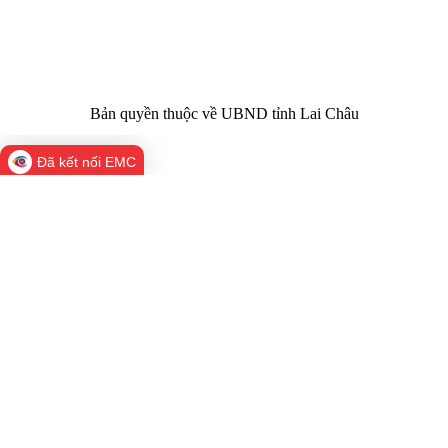
02133.876.356
laichau@chinhphu.vn
Bản quyền thuộc về UBND tỉnh Lai Châu
Đã kết nối EMC