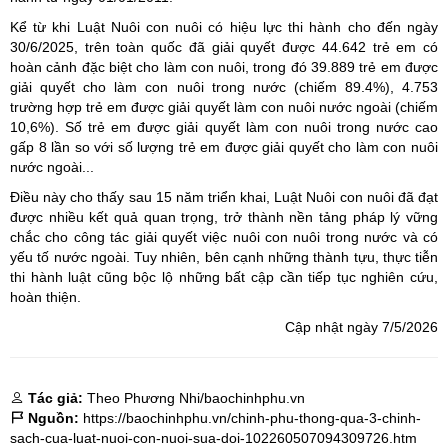
Kể từ khi Luật Nuôi con nuôi có hiệu lực thi hành cho đến ngày
30/6/2025, trên toàn quốc đã giải quyết được 44.642 trẻ em có
hoàn cảnh đặc biệt cho làm con nuôi, trong đó 39.889 trẻ em được
giải quyết cho làm con nuôi trong nước (chiếm 89.4%), 4.753
trường hợp trẻ em được giải quyết làm con nuôi nước ngoài (chiếm
10,6%). Số trẻ em được giải quyết làm con nuôi trong nước cao
gấp 8 lần so với số lượng trẻ em được giải quyết cho làm con nuôi
nước ngoài...
Điều này cho thấy sau 15 năm triển khai, Luật Nuôi con nuôi đã đạt
được nhiều kết quả quan trọng, trở thành nền tảng pháp lý vững
chắc cho công tác giải quyết việc nuôi con nuôi trong nước và có
yếu tố nước ngoài. Tuy nhiên, bên cạnh những thành tựu, thực tiễn
thi hành luật cũng bộc lộ những bất cập cần tiếp tục nghiên cứu,
hoàn thiện.
Cập nhật ngày 7/5/2026
Tác giả:
Theo Phương Nhi/baochinhphu.vn
Nguồn:
https://baochinhphu.vn/chinh-phu-thong-qua-3-chinh-
sach-cua-luat-nuoi-con-nuoi-sua-doi-102260507094309726.htm