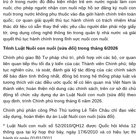
trú ở trong nước đủ điều kiện nhận trẻ em nước ngoài làm con
nuôi; cho phép người nhận con nuôi nộp hồ sơ đăng ký nuôi con
nuôi trong nước không phụ thuộc vào địa giới hành chính trên toàn
quốc; cơ quan giải quyết thủ tục hành chính có trách nhiệm khai
thác dữ liệu có sẵn thay thế việc yêu cầu người dân phải nộp giấy
tờ; ứng dụng công nghệ thông tin trong quản lý nhà nước và giải
quyết thủ tục hành chính trong lĩnh vực nuôi con nuôi.
Trình Luật Nuôi con nuôi (sửa đổi) trong tháng 6/2026
Chính phủ giao Bộ Tư pháp chủ trì, phối hợp với các bộ, cơ quan
liên quan tiếp thu tối đa ý kiến của các Thành viên Chính phủ; tiếp
tục nghiên cứu, rà soát, đánh giá kỹ tác động của các chính sách
để bảo đảm tính thống nhất, đồng bộ trong hệ thống pháp luật và
tương thích với các điều ước quốc tế có liên quan mà Việt Nam là
thành viên; hoàn thiện nội dung các chính sách, trên cơ sở đó chủ
động tổ chức xây dựng dự án Luật Nuôi con nuôi (sửa đổi) theo
quy định, trình Chính phủ trong tháng 6 năm 2026.
Chính phủ phân công Phó Thủ tướng Lê Tiến Châu chỉ đạo việc
xây dựng, hoàn thiện dự án Luật Nuôi con nuôi (sửa đổi).
* Luật Nuôi con nuôi số 52/2010/QH12 được Quốc hội khóa 12
thông qua tại kỳ họp thứ bảy, ngày 17/6/2010 và có hiệu lực thi
hành từ ngày 01/01/2011.