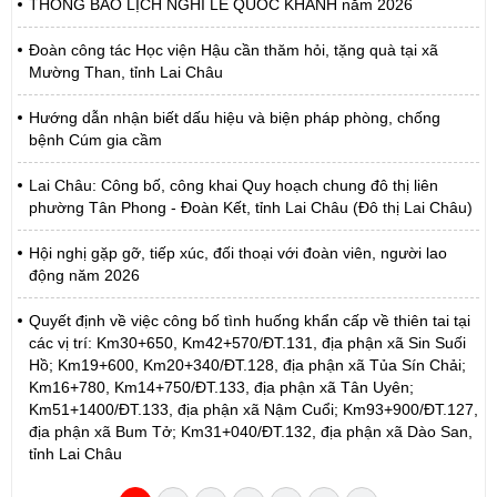
THÔNG BÁO LỊCH NGHỈ LỄ QUỐC KHÁNH năm 2026
Đoàn công tác Học viện Hậu cần thăm hỏi, tặng quà tại xã
Mường Than, tỉnh Lai Châu
Hướng dẫn nhận biết dấu hiệu và biện pháp phòng, chống
bệnh Cúm gia cầm
Lai Châu: Công bố, công khai Quy hoạch chung đô thị liên
phường Tân Phong - Đoàn Kết, tỉnh Lai Châu (Đô thị Lai Châu)
Hội nghị gặp gỡ, tiếp xúc, đối thoại với đoàn viên, người lao
động năm 2026
Quyết định về việc công bố tình huống khẩn cấp về thiên tai tại
các vị trí: Km30+650, Km42+570/ĐT.131, địa phận xã Sin Suối
Hồ; Km19+600, Km20+340/ĐT.128, địa phận xã Tủa Sín Chải;
Km16+780, Km14+750/ĐT.133, địa phận xã Tân Uyên;
Km51+1400/ĐT.133, địa phận xã Nậm Cuổi; Km93+900/ĐT.127,
địa phận xã Bum Tở; Km31+040/ĐT.132, địa phận xã Dào San,
tỉnh Lai Châu