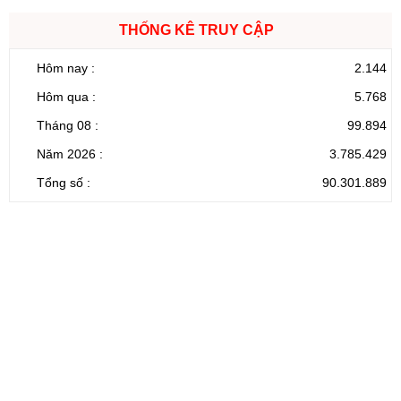
THỐNG KÊ TRUY CẬP
Hôm nay :
2.144
Hôm qua :
5.768
Tháng 08 :
99.894
Năm 2026 :
3.785.429
Tổng số :
90.301.889
CỔNG THÔNG TIN ĐIỆN TỬ TỈNH LAI CHÂU
Cơ quan chủ
Ủy ban nhân dân tỉnh Lai Châu
quản:
31/GP-TTĐT do Sở Văn hóa, Thể thao và
Giấy phép số:
Du lịch cấp 17/4/2026
Chịu trách
Hoàng Minh Hải - Chánh Văn phòng UBND
nhiệm chính:
tỉnh Lai Châu
Trụ sở:
Tầng 1,2,3 nhà B - Trung tâm Hành chính -
Điện thoại | Fax:
Chính trị tỉnh Lai Châu
Email:
02133.876.337; 02133.876.359 |