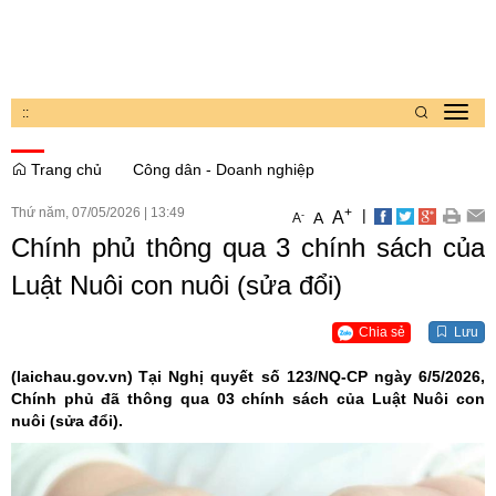
:
:
Toggl
navig
Trang chủ
Công dân - Doanh nghiệp
Thứ năm, 07/05/2026
|
13:49
+
|
A
-
A
A
Chính phủ thông qua 3 chính sách của
Luật Nuôi con nuôi (sửa đổi)
Chia sẻ
Lưu
(laichau.gov.vn)
Tại Nghị quyết số 123/NQ-CP ngày 6/5/2026,
Chính phủ đã thông qua 03 chính sách của Luật Nuôi con
nuôi (sửa đổi).