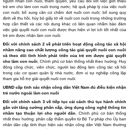
người nhận con nuôi; thẩm quyền, yêu cầu đối với việc giới thiệu
trẻ em cho làm con nuôi trong nước; hệ quả pháp lý của việc nuôi
con nuôi; bổ sung căn cứ chấm dứt nuôi con nuôi; bổ sung quy
định về thu hồi, hủy bỏ giấy tờ về nuôi con nuôi trong những trường
hợp cần thiết và các nội dung khác có liên quan nhằm bảo đảm
việc giải quyết nuôi con nuôi được thực hiện vì lợi ích tốt nhất của
trẻ em được nhận làm con nuôi.
Đối với chính sách 2 về phát triển hoạt động công tác xã hội
nhằm nâng cao chất lượng công tác giải quyết nuôi con nuôi
và theo dõi tình hình phát triển của trẻ em được giải quyết
cho làm con nuôi
, Chính phủ cơ bản thống nhất theo hướng: Huy
động công chức, viên chức, người lao động làm công tác xã hội
trong các cơ quan quản lý nhà nước, đơn vị sự nghiệp công lập
tham gia hỗ trợ giải quyết nuôi con nuôi.
UBND cấp tỉnh xác nhận công dân Việt Nam đủ điều kiện nhận
trẻ nước ngoài làm con nuôi
Đối với chính sách 3 về tiếp tục cải cách thủ tục hành chính
gắn với tăng cường phân cấp, ứng dụng công nghệ thông tin
nhằm tạo thuận lợi cho người dân
, Chính phủ cơ bản thống
nhất theo hướng: phân cấp thẩm quyền từ Bộ Tư pháp cho Ủy ban
nhân dân cấp tỉnh thực hiện xác nhận công dân Việt Nam thường