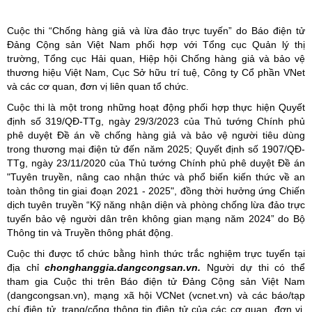
Cuộc thi “Chống hàng giả và lừa đảo trực tuyến” do Báo điện tử
Đảng Cộng sản Việt Nam phối hợp với Tổng cục Quản lý thị
trường, Tổng cục Hải quan, Hiệp hội Chống hàng giả và bảo vệ
thương hiệu Việt Nam, Cục Sở hữu trí tuệ, Công ty Cổ phần VNet
và các cơ quan, đơn vị liên quan tổ chức.
Cuộc thi là một trong những hoạt động phối hợp thực hiện Quyết
định số 319/QĐ-TTg, ngày 29/3/2023 của Thủ tướng Chính phủ
phê duyệt Đề án về chống hàng giả và bảo vệ người tiêu dùng
trong thương mại điện tử đến năm 2025; Quyết định số 1907/QĐ-
TTg, ngày 23/11/2020 của Thủ tướng Chính phủ phê duyệt Đề án
"Tuyên truyền, nâng cao nhận thức và phổ biến kiến thức về an
toàn thông tin giai đoạn 2021 - 2025", đồng thời hưởng ứng Chiến
dịch tuyên truyền “Kỹ năng nhận diện và phòng chống lừa đảo trực
tuyến bảo vệ người dân trên không gian mạng năm 2024” do Bộ
Thông tin và Truyền thông phát động.
Cuộc thi được tổ chức bằng hình thức trắc nghiệm trực tuyến tại
địa chỉ
chonghanggia.dangcongsan.vn
.
Người dự thi có thể
tham gia Cuộc thi trên Báo điện tử Đảng Cộng sản Việt Nam
(dangcongsan.vn), mạng xã hội VCNet (vcnet.vn) và các báo/tạp
chí điện tử, trang/cổng thông tin điện tử của các cơ quan, đơn vị,