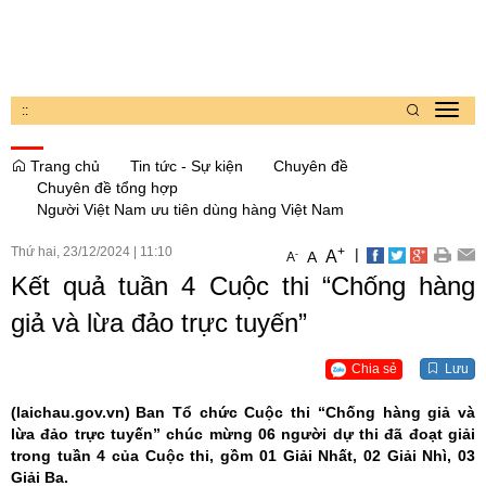
:
:
Toggl
navig
Trang chủ
Tin tức - Sự kiện
Chuyên đề
Chuyên đề tổng hợp
Người Việt Nam ưu tiên dùng hàng Việt Nam
Thứ hai, 23/12/2024
|
11:10
+
|
A
-
A
A
Kết quả tuần 4 Cuộc thi “Chống hàng
giả và lừa đảo trực tuyến”
Chia sẻ
Lưu
(laichau.gov.vn)
Ban Tổ chức Cuộc thi “Chống hàng giả và
lừa đảo trực tuyến” chúc mừng 06 người dự thi đã đoạt giải
trong tuần 4 của Cuộc thi, gồm 01 Giải Nhất, 02 Giải Nhì, 03
Giải Ba.