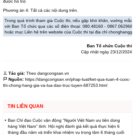
được hỗ trợ.
Phương án 4: Tất cả các nội dung trên.
Trong quá trình tham gia Cuộc thi, nếu gặp khó khăn, vướng mắc, 
với Ban Tổ chức qua các số điện thoại: 080.48160 - 0867.062968
hoặc mục Liên hệ trên website của Cuộc thi tại địa chỉ chonghangg
Ban Tổ chức Cuộc thi
Cập nhật ngày 23/12/2024
Tác giả:
Theo dangcongsan.vn
Nguồn:
https://dangcongsan.vn/phap-luat/ket-qua-tuan-4-cuoc-
thi-chong-hang-gia-va-lua-dao-truc-tuyen-687253.html
TIN LIÊN QUAN
Ban Chỉ đạo Cuộc vận động “Người Việt Nam ưu tiên dùng
hàng Việt Nam” tỉnh: Hội nghị đánh giá kết quả thực hiện 6
tháng đầu năm và triển khai nhiệm vụ trọng tâm 6 tháng cuối