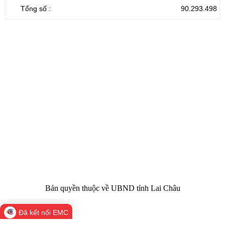
Tổng số :
90.293.498
CỔNG THÔNG TIN ĐIỆN TỬ TỈNH LAI CHÂU
Cơ quan chủ
Ủy ban nhân dân tỉnh Lai Châu
quản:
31/GP-TTĐT do Sở Văn hóa, Thể thao và
Giấy phép số:
Du lịch cấp 17/4/2026
Chịu trách
Hoàng Minh Hải - Chánh Văn phòng UBND
nhiệm chính:
tỉnh Lai Châu
Trụ sở:
Tầng 1,2,3 nhà B - Trung tâm Hành chính -
Điện thoại | Fax:
Chính trị tỉnh Lai Châu
Email:
02133.876.337; 02133.876.359 |
02133.876.356
laichau@chinhphu.vn
Bản quyền thuộc về UBND tỉnh Lai Châu
Đã kết nối EMC