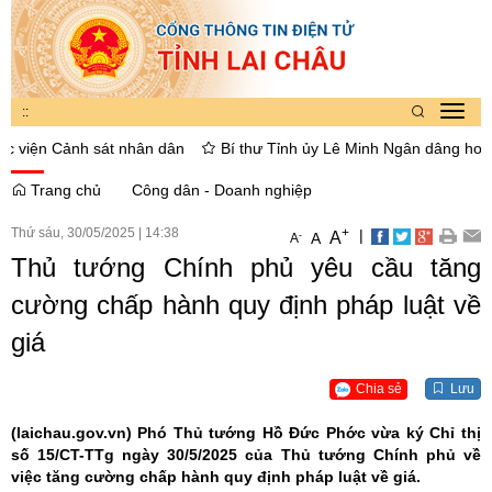
:
:
Toggl
navig
ện Cảnh sát nhân dân
Bí thư Tỉnh ủy Lê Minh Ngân dâng hoa, thắp 
Trang chủ
Công dân - Doanh nghiệp
Thứ sáu, 30/05/2025
|
14:38
+
|
A
-
A
A
Thủ tướng Chính phủ yêu cầu tăng
cường chấp hành quy định pháp luật về
giá
Chia sẻ
Lưu
(laichau.gov.vn)
Phó Thủ tướng Hồ Đức Phớc vừa ký Chỉ thị
số 15/CT-TTg ngày 30/5/2025 của Thủ tướng Chính phủ về
việc tăng cường chấp hành quy định pháp luật về giá.