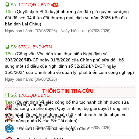
Số:
1721/QĐ-UBND
Tên:
(Quyết định Phê duyệt phương án đấu giá quyền sử dụng
đất đối với 04 thửa đất thương mại, dịch vụ năm 2026 trên địa
bàn tỉnh Lai Châu)
Ngày ban hành: (07/08/2026)
-
Ngày hiệu lực: (07/08/2026)
Số:
6731/UBND-KTN
Tên:
(Công văn V/v triển khai thực hiện Nghị định số
303/2026/NĐ-CP ngày 01/8/2026 của Chính phủ sửa đổi, bổ
sung một số điều của Nghị định số 32/2024/NĐ-CP ngày
15/3/2024 của Chính phủ về quản lý, phát triển cụm công nghiệp)
Ngày ban hành: (06/08/2026)
THÔNG TIN TRA CỨU
Số:
1701/QĐ-UBND
Tên:
(Quyết định Về việc công bố thủ tục hành chính được sửa
Số liệu thống kê
đổi, bổ sung và phê duyệt Quy trình nội bộ giải quyết trong lĩnh
vực thành lập và hoạt động của hộ kinh doanh thuộc phạm vi
Văn bản quy phạm pháp luật
chức năng quản lý của Sở Tài chính)
Ngày ban hành: (05/08/2026)
-
Ngày hiệu lực: (05/08/2026)
Tra cứu bảo hiểm xã hội hộ gia đình