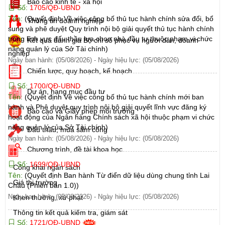
Báo cáo kinh tế - xã hội
Số:
1705/QĐ-UBND
Tên:
(Quyết định Về việc công bố thủ tục hành chính sửa đổi, bổ
Thông tin doanh nghiệp
sung và phê duyệt Quy trình nội bộ giải quyết thủ tục hành chính
trong lĩnh vực đấu thầu lựa chọn nhà đầu tư thuộc phạm vi chức
Kết quả đánh giá Bộ chỉ số phục vụ người dân, doanh
năng quản lý của Sở Tài chính)
nghiệp
Ngày ban hành: (05/08/2026)
-
Ngày hiệu lực: (05/08/2026)
Chiến lược, quy hoạch, kế hoạch
Số:
1700/QĐ-UBND
Dự án, hạng mục đầu tư
Tên:
(Quyết định Về việc công bố thủ tục hành chính mới ban
hành và Phê duyệt quy trình nội bộ giải quyết lĩnh vực đăng ký
Báo cáo và Giấy phép môi trường
hoạt động của Ngân hàng Chính sách xã hội thuộc phạm vi chức
năng quản lý của Sở Tài chính)
Đấu thầu, mua sắm công
Ngày ban hành: (05/08/2026)
-
Ngày hiệu lực: (05/08/2026)
Chương trình, đề tài khoa học
Số:
1699/QĐ-UBND
Công khai ngân sách
Tên:
(Quyết định Ban hành Từ điển dữ liệu dùng chung tỉnh Lai
Giá thị trường
Châu (Phiên bản 1.0))
Ngày ban hành: (05/08/2026)
-
Ngày hiệu lực: (05/08/2026)
Khen thưởng, xử phạt
Thông tin kết quả kiểm tra, giám sát
Số:
1721/QĐ-UBND