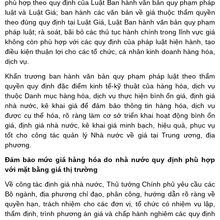
phù hợp theo quy định của Luật Ban hành văn bản quy phạm pháp
luật và Luật Giá; ban hành các văn bản về giá thuộc thẩm quyền
theo đúng quy định tại Luật Giá, Luật Ban hành văn bản quy phạm
pháp luật; rà soát, bãi bỏ các thủ tục hành chính trong lĩnh vực giá
không còn phù hợp với các quy định của pháp luật hiện hành, tạo
điều kiện thuận lợi cho các tổ chức, cá nhân kinh doanh hàng hóa,
dịch vụ.
Khẩn trương ban hành văn bản quy phạm pháp luật theo thẩm
quyền quy định đặc điểm kinh tế-kỹ thuật của hàng hóa, dịch vụ
thuộc Danh mục hàng hóa, dịch vụ thực hiện bình ổn giá, định giá
nhà nước, kê khai giá để đảm bảo thông tin hàng hóa, dịch vụ
được cụ thể hóa, rõ ràng làm cơ sở triển khai hoạt động bình ổn
giá, định giá nhà nước, kê khai giá minh bạch, hiệu quả, phục vụ
tốt cho công tác quản lý Nhà nước về giá tại Trung ương, địa
phương.
Đảm bảo mức giá hàng hóa do nhà nước quy định phù hợp
với mặt bằng giá thị trường
Về công tác định giá nhà nước, Thủ tướng Chính phủ yêu cầu các
Bộ ngành, địa phương chỉ đạo, phân công, hướng dẫn rõ ràng về
quyền hạn, trách nhiệm cho các đơn vị, tổ chức có nhiệm vụ lập,
thẩm định, trình phương án giá và chấp hành nghiêm các quy định