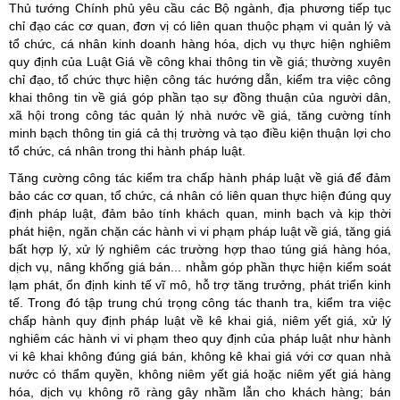
Thủ tướng Chính phủ yêu cầu các Bộ ngành, địa phương tiếp tục
chỉ đạo các cơ quan, đơn vị có liên quan thuộc phạm vi quản lý và
tổ chức, cá nhân kinh doanh hàng hóa, dịch vụ thực hiện nghiêm
quy định của Luật Giá về công khai thông tin về giá; thường xuyên
chỉ đạo, tổ chức thực hiện công tác hướng dẫn, kiểm tra việc công
khai thông tin về giá góp phần tạo sự đồng thuận của người dân,
xã hội trong công tác quản lý nhà nước về giá, tăng cường tính
minh bạch thông tin giá cả thị trường và tạo điều kiện thuận lợi cho
tổ chức, cá nhân trong thi hành pháp luật.
Tăng cường công tác kiểm tra chấp hành pháp luật về giá để đảm
bảo các cơ quan, tổ chức, cá nhân có liên quan thực hiện đúng quy
định pháp luật, đảm bảo tính khách quan, minh bạch và kịp thời
phát hiện, ngăn chặn các hành vi vi phạm pháp luật về giá, tăng giá
bất hợp lý, xử lý nghiêm các trường hợp thao túng giá hàng hóa,
dịch vụ, nâng khống giá bán... nhằm góp phần thực hiện kiểm soát
lạm phát, ổn định kinh tế vĩ mô, hỗ trợ tăng trưởng, phát triển kinh
tế. Trong đó tập trung chú trọng công tác thanh tra, kiểm tra việc
chấp hành quy định pháp luật về kê khai giá, niêm yết giá, xử lý
nghiêm các hành vi vi phạm theo quy định của pháp luật như hành
vi kê khai không đúng giá bán, không kê khai giá với cơ quan nhà
nước có thẩm quyền, không niêm yết giá hoặc niêm yết giá hàng
hóa, dịch vụ không rõ ràng gây nhầm lẫn cho khách hàng; bán