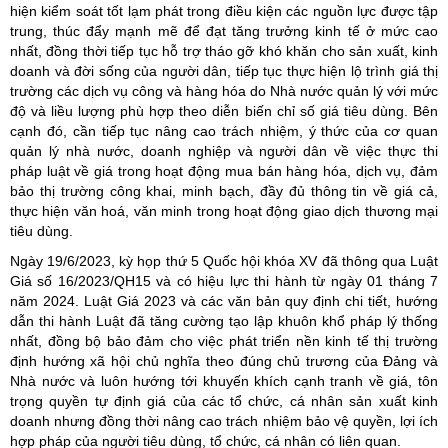
hiện kiểm soát tốt lạm phát trong điều kiện các nguồn lực được tập
trung, thúc đẩy mạnh mẽ để đạt tăng trưởng kinh tế ở mức cao
nhất, đồng thời tiếp tục hỗ trợ tháo gỡ khó khăn cho sản xuất, kinh
doanh và đời sống của người dân, tiếp tục thực hiện lộ trình giá thị
trường các dịch vụ công và hàng hóa do Nhà nước quản lý với mức
độ và liều lượng phù hợp theo diễn biến chỉ số giá tiêu dùng. Bên
cạnh đó, cần tiếp tục nâng cao trách nhiệm, ý thức của cơ quan
quản lý nhà nước, doanh nghiệp và người dân về việc thực thi
pháp luật về giá trong hoạt động mua bán hàng hóa, dịch vụ, đảm
bảo thị trường công khai, minh bạch, đầy đủ thông tin về giá cả,
thực hiện văn hoá, văn minh trong hoạt động giao dịch thương mại
tiêu dùng.
Ngày 19/6/2023, kỳ họp thứ 5 Quốc hội khóa XV đã thông qua Luật
Giá số 16/2023/QH15 và có hiệu lực thi hành từ ngày 01 tháng 7
năm 2024. Luật Giá 2023 và các văn bản quy định chi tiết, hướng
dẫn thi hành Luật đã tăng cường tạo lập khuôn khổ pháp lý thống
nhất, đồng bộ bảo đảm cho việc phát triển nền kinh tế thị trường
định hướng xã hội chủ nghĩa theo đúng chủ trương của Đảng và
Nhà nước và luôn hướng tới khuyến khích cạnh tranh về giá, tôn
trọng quyền tự định giá của các tổ chức, cá nhân sản xuất kinh
doanh nhưng đồng thời nâng cao trách nhiệm bảo vệ quyền, lợi ích
hợp pháp của người tiêu dùng, tổ chức, cá nhân có liên quan.