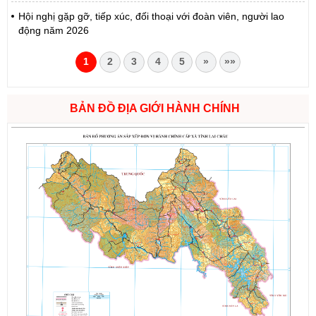
Hội nghị gặp gỡ, tiếp xúc, đối thoại với đoàn viên, người lao
động năm 2026
1
2
3
4
5
»
»»
BẢN ĐỒ ĐỊA GIỚI HÀNH CHÍNH