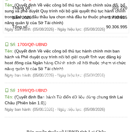
Tên:
(Quyết định Về việc công bố thủ tục hành chính sửa đổi, bổ
Tháng 08 :
101.220
sung và phê duyệt Quy trình nội bộ giải quyết thủ tục hành chính
trong lĩnh vực đấu thầu lựa chọn nhà đầu tư thuộc phạm vi chức
Năm 2026 :
3.790.535
năng quản lý của Sở Tài chính)
Tổng số :
90.306.995
Ngày ban hành: (05/08/2026)
-
Ngày hiệu lực: (05/08/2026)
Số:
1700/QĐ-UBND
CỔNG THÔNG TIN ĐIỆN TỬ TỈNH LAI CHÂU
Tên:
(Quyết định Về việc công bố thủ tục hành chính mới ban
hành và Phê duyệt quy trình nội bộ giải quyết lĩnh vực đăng ký
Cơ quan chủ
Ủy ban nhân dân tỉnh Lai Châu
hoạt động của Ngân hàng Chính sách xã hội thuộc phạm vi chức
quản:
31/GP-TTĐT do Sở Văn hóa, Thể thao và
năng quản lý của Sở Tài chính)
Giấy phép số:
Du lịch cấp 17/4/2026
Chịu trách
Hoàng Minh Hải - Chánh Văn phòng UBND
Ngày ban hành: (05/08/2026)
-
Ngày hiệu lực: (05/08/2026)
nhiệm chính:
tỉnh Lai Châu
Trụ sở:
Tầng 1,2,3 nhà B - Trung tâm Hành chính -
Số:
1699/QĐ-UBND
Điện thoại | Fax:
Chính trị tỉnh Lai Châu
Tên:
(Quyết định Ban hành Từ điển dữ liệu dùng chung tỉnh Lai
Email:
02133.876.337; 02133.876.359 |
Châu (Phiên bản 1.0))
02133.876.356
laichau@chinhphu.vn
Ngày ban hành: (05/08/2026)
-
Ngày hiệu lực: (05/08/2026)