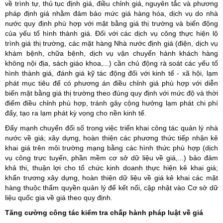
về trình tự, thủ tục định giá, điều chỉnh giá, nguyên tắc và phương
pháp định giá nhằm đảm bảo mức giá hàng hóa, dịch vụ do nhà
nước quy định phù hợp với mặt bằng giá thị trường và biến động
của yếu tố hình thành giá. Đối với các dịch vụ công thực hiện lộ
trình giá thị trường, các mặt hàng Nhà nước định giá (điện, dịch vụ
khám bệnh, chữa bệnh, dịch vụ vận chuyển hành khách hàng
không nội địa, sách giáo khoa,...) cần chủ động rà soát các yếu tố
hình thành giá, đánh giá kỹ tác động đối với kinh tế - xã hội, lạm
phát mục tiêu để có phương án điều chỉnh giá phù hợp với diễn
biến mặt bằng giá thị trường theo đúng quy định với mức độ và thời
điểm điều chỉnh phù hợp, tránh gây cộng hưởng lạm phát chi phí
đẩy, tạo ra lạm phát kỳ vọng cho nền kinh tế.
Đẩy mạnh chuyển đổi số trong việc triển khai công tác quản lý nhà
nước về giá; xây dựng, hoàn thiện các phương thức tiếp nhận kê
khai giá trên môi trường mạng bằng các hình thức phù hợp (dịch
vụ công trực tuyến, phần mềm cơ sở dữ liệu về giá,...) bảo đảm
khả thi, thuận lợi cho tổ chức kinh doanh thực hiện kê khai giá;
khẩn trương xây dựng, hoàn thiện dữ liệu về giá kê khai các mặt
hàng thuộc thẩm quyền quản lý để kết nối, cập nhật vào Cơ sở dữ
liệu quốc gia về giá theo quy định.
Tăng cường công tác kiểm tra chấp hành pháp luật về giá