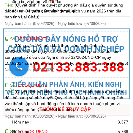
Thông tin vi phạm về đất đai
Tên:
(Quyết định Phê duyệt phương án đấu giá quyền sử dụng
Danh sách người giám định tư pháp
đất đối với 04 thửa đất thương mại, dịch vụ năm 2026 trên địa
bàn tỉnh Lai Châu)
Ngày ban hành: (07/08/2026)
-
Ngày hiệu lực: (07/08/2026)
Số:
6731/UBND-KTN
Tên:
(Công văn V/v triển khai thực hiện Nghị định số
303/2026/NĐ-CP ngày 01/8/2026 của Chính phủ sửa đổi, bổ
sung một số điều của Nghị định số 32/2024/NĐ-CP ngày
15/3/2024 của Chính phủ về quản lý, phát triển cụm công nghiệp)
Ngày ban hành: (06/08/2026)
Số:
1701/QĐ-UBND
Tên:
(Quyết định Về việc công bố thủ tục hành chính được sửa
đổi, bổ sung và phê duyệt Quy trình nội bộ giải quyết trong lĩnh
vực thành lập và hoạt động của hộ kinh doanh thuộc phạm vi
THỐNG KÊ TRUY CẬP
chức năng quản lý của Sở Tài chính)
Ngày ban hành: (05/08/2026)
-
Ngày hiệu lực: (05/08/2026)
Hôm nay :
3.377
Số:
1705/QĐ-UBND
Hôm qua :
5.768