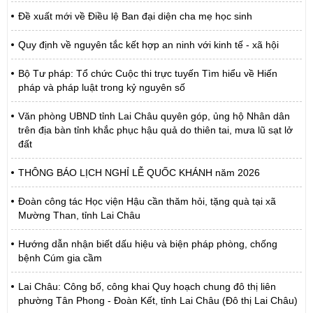
Đề xuất mới về Điều lệ Ban đại diện cha mẹ học sinh
Quy định về nguyên tắc kết hợp an ninh với kinh tế - xã hội
Bộ Tư pháp: Tổ chức Cuộc thi trực tuyến Tìm hiểu về Hiến
pháp và pháp luật trong kỷ nguyên số
Văn phòng UBND tỉnh Lai Châu quyên góp, ủng hộ Nhân dân
trên địa bàn tỉnh khắc phục hậu quả do thiên tai, mưa lũ sạt lở
đất
THÔNG BÁO LỊCH NGHỈ LỄ QUỐC KHÁNH năm 2026
Đoàn công tác Học viện Hậu cần thăm hỏi, tặng quà tại xã
Mường Than, tỉnh Lai Châu
Hướng dẫn nhận biết dấu hiệu và biện pháp phòng, chống
bệnh Cúm gia cầm
Lai Châu: Công bố, công khai Quy hoạch chung đô thị liên
phường Tân Phong - Đoàn Kết, tỉnh Lai Châu (Đô thị Lai Châu)