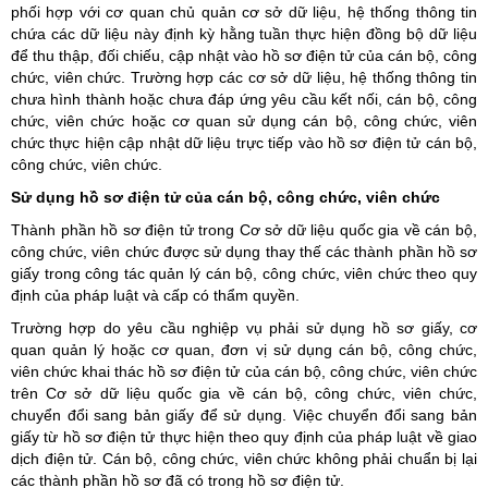
phối hợp với cơ quan chủ quản cơ sở dữ liệu, hệ thống thông tin
chứa các dữ liệu này định kỳ hằng tuần thực hiện đồng bộ dữ liệu
để thu thập, đối chiếu, cập nhật vào hồ sơ điện tử của cán bộ, công
chức, viên chức. Trường hợp các cơ sở dữ liệu, hệ thống thông tin
chưa hình thành hoặc chưa đáp ứng yêu cầu kết nối, cán bộ, công
chức, viên chức hoặc cơ quan sử dụng cán bộ, công chức, viên
chức thực hiện cập nhật dữ liệu trực tiếp vào hồ sơ điện tử cán bộ,
công chức, viên chức.
Sử dụng hồ sơ điện tử của cán bộ, công chức, viên chức
Thành phần hồ sơ điện tử trong Cơ sở dữ liệu quốc gia về cán bộ,
công chức, viên chức được sử dụng thay thế các thành phần hồ sơ
giấy trong công tác quản lý cán bộ, công chức, viên chức theo quy
định của pháp luật và cấp có thẩm quyền.
Trường hợp do yêu cầu nghiệp vụ phải sử dụng hồ sơ giấy, cơ
quan quản lý hoặc cơ quan, đơn vị sử dụng cán bộ, công chức,
viên chức khai thác hồ sơ điện tử của cán bộ, công chức, viên chức
trên Cơ sở dữ liệu quốc gia về cán bộ, công chức, viên chức,
chuyển đổi sang bản giấy để sử dụng. Việc chuyển đổi sang bản
giấy từ hồ sơ điện tử thực hiện theo quy định của pháp luật về giao
dịch điện tử. Cán bộ, công chức, viên chức không phải chuẩn bị lại
các thành phần hồ sơ đã có trong hồ sơ điện tử.