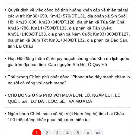
Quyết định về việc công bố tình huống khẩn cấp về thiên tai tại
các vị trí: Km30+650, Km42+570/ĐT.131, địa phận xã Sin Suối
Hồ; Km19+600, Km20+340/ĐT.128, địa phận xã Tủa Sín Chải;
Km16+780, Km14+750/ĐT.133, địa phận xã Tân Uyên;
Km51+1400/ĐT.133, địa phận xã Nậm Cuổi; Km93+900/ĐT.127,
địa phận xã Bum Tở; Km31+040/ĐT.132, địa phận xã Dào San,
tỉnh Lai Châu
Họp Hội đồng thẩm định quy hoạch chung các Khu du lịch quốc
gia trên địa bàn tỉnh: Cao nguyên Sìn Hồ, Ô Quy Hồ
Thủ tướng Chính phủ phát động "Phong trào đẩy mạnh chăm lo
người có công với cách mạng"
CHỦ ĐỘNG ỨNG PHÓ VỚI MƯA LỚN, LŨ, NGẬP LỤT, LŨ
QUÉT, SẠT LỞ ĐẤT, LỐC, SÉT VÀ MƯA ĐÁ
Ngân hành Chính sách xã hội Việt Nam ủng hộ tỉnh Lai Châu
100 triệu đồng khắc phục hậu quả thiên tai
1
2
3
4
5
»
»»