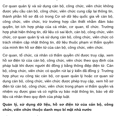
Cơ quan quản lý và sử dụng cán bộ, công chức, viên chức không
được yêu cầu cán bộ, công chức, viên chức cung cấp lại thông tin,
thành phần hồ sơ đã có trong Cơ sở dữ liệu quốc gia về cán bộ,
công chức, viên chức, trừ trường hợp cần thiết nhằm đảm bảo
quyền, lợi ích hợp pháp của cá nhân, cơ quan, tổ chức. Trường
hợp phát hiện thông tin, dữ liệu có sai lệch, cán bộ, công chức, viên
chức, cơ quan quản lý và sử dụng cán bộ, công chức, viên chức có
trách nhiệm cập nhật thông tin, dữ liệu thuộc phạm vi thẩm quyền
của mình lên hồ sơ điện tử của cán bộ, công chức, viên chức.
Cơ quan, tổ chức, cá nhân có thẩm quyền chỉ được truy cập, xem
hồ sơ điện tử của cán bộ, công chức, viên chức theo quy định của
pháp luật khi được người đó đồng ý bằng thông điệp điện tử. Cán
bộ, công chức, viên chức có quyền rút lại ý kiến đã đồng ý. Trường
hợp phục vụ công tác cán bộ, cơ quan quản lý hoặc cơ quan sử
dụng cán bộ, công chức, viên chức được phép truy cập, xem hồ sơ
điện tử cán bộ, công chức, viên chức trong phạm vi thẩm quyền và
nhiệm vụ được giao và có nghĩa vụ bảo mật thông tin, bảo vệ dữ
liệu cá nhân theo quy định của pháp luật.
Quản lý, sử dụng dữ liệu, hồ sơ điện tử của cán bộ, công
chức, viên chức thuộc danh mục bí mật nhà nước