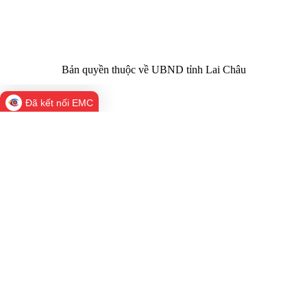
02133.876.356
laichau@chinhphu.vn
Bản quyền thuộc về UBND tỉnh Lai Châu
Đã kết nối EMC