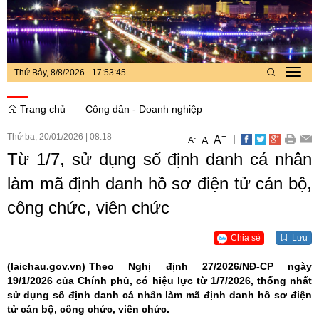
Thứ Bảy, 8/8/2026
17
:
53
:
46
Toggl
navig
Trang chủ
Công dân - Doanh nghiệp
Thứ ba, 20/01/2026
|
08:18
+
|
A
-
A
A
Từ 1/7, sử dụng số định danh cá nhân
làm mã định danh hồ sơ điện tử cán bộ,
công chức, viên chức
Chia sẻ
Lưu
(laichau.gov.vn)
Theo Nghị định 27/2026/NĐ-CP ngày
19/1/2026 của Chính phủ, có hiệu lực từ 1/7/2026, thống nhất
sử dụng số định danh cá nhân làm mã định danh hồ sơ điện
tử cán bộ, công chức, viên chức.