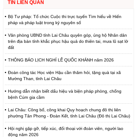
TIN LIÊN QUAN
Bộ Tư pháp: Tổ chức Cuộc thi trực tuyến Tìm hiểu về Hiến
pháp và pháp luật trong kỷ nguyên số
Văn phòng UBND tỉnh Lai Châu quyên góp, ủng hộ Nhân dân
trên địa bàn tỉnh khắc phục hậu quả do thiên tai, mưa lũ sạt lở
đất
THÔNG BÁO LỊCH NGHỈ LỄ QUỐC KHÁNH năm 2026
Đoàn công tác Học viện Hậu cần thăm hỏi, tặng quà tại xã
Mường Than, tỉnh Lai Châu
Hướng dẫn nhận biết dấu hiệu và biện pháp phòng, chống
bệnh Cúm gia cầm
Lai Châu: Công bố, công khai Quy hoạch chung đô thị liên
phường Tân Phong - Đoàn Kết, tỉnh Lai Châu (Đô thị Lai Châu)
Hội nghị gặp gỡ, tiếp xúc, đối thoại với đoàn viên, người lao
động năm 2026