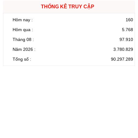
THỐNG KÊ TRUY CẬP
Hôm nay :
160
Hôm qua :
5.768
Tháng 08 :
97.910
Năm 2026 :
3.780.829
Tổng số :
90.297.289
CỔNG THÔNG TIN ĐIỆN TỬ TỈNH LAI CHÂU
Cơ quan chủ
Ủy ban nhân dân tỉnh Lai Châu
quản:
31/GP-TTĐT do Sở Văn hóa, Thể thao và
Giấy phép số:
Du lịch cấp 17/4/2026
Chịu trách
Hoàng Minh Hải - Chánh Văn phòng UBND
nhiệm chính:
tỉnh Lai Châu
Trụ sở:
Tầng 1,2,3 nhà B - Trung tâm Hành chính -
Điện thoại | Fax:
Chính trị tỉnh Lai Châu
Email:
02133.876.337; 02133.876.359 |