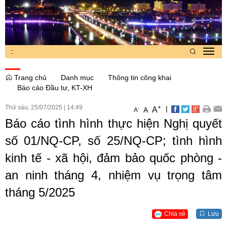
:
:
Toggl
navig
Trang chủ
Danh mục
Thông tin công khai
Báo cáo Đầu tư, KT-XH
Thứ sáu, 25/07/2025
|
14:49
+
|
A
-
A
A
Báo cáo tình hình thực hiện Nghị quyết
số 01/NQ-CP, số 25/NQ-CP; tình hình
kinh tế - xã hội, đảm bảo quốc phòng -
an ninh tháng 4, nhiệm vụ trọng tâm
tháng 5/2025
Chia sẻ
Lưu