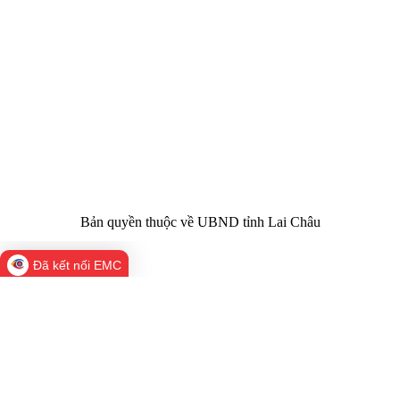
quản:
31/GP-TTĐT do Sở Văn hóa, Thể thao và
Giấy phép số:
Du lịch cấp 17/4/2026
Chịu trách
Hoàng Minh Hải - Chánh Văn phòng UBND
nhiệm chính:
tỉnh Lai Châu
Trụ sở:
Tầng 1,2,3 nhà B - Trung tâm Hành chính -
Điện thoại | Fax:
Chính trị tỉnh Lai Châu
Email:
02133.876.337; 02133.876.359 |
02133.876.356
laichau@chinhphu.vn
Bản quyền thuộc về UBND tỉnh Lai Châu
Đã kết nối EMC