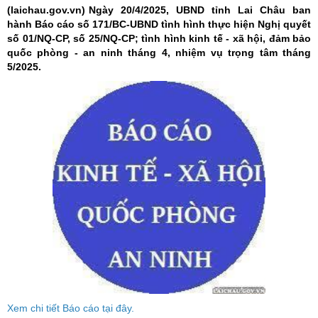
(laichau.gov.vn)
Ngày 20/4/2025, UBND tỉnh Lai Châu ban
hành Báo cáo số 171/BC-UBND tình hình thực hiện Nghị quyết
số 01/NQ-CP, số 25/NQ-CP; tình hình kinh tế - xã hội, đảm bảo
quốc phòng - an ninh tháng 4, nhiệm vụ trọng tâm tháng
5/2025.
Xem chi tiết Báo cáo tại đây.