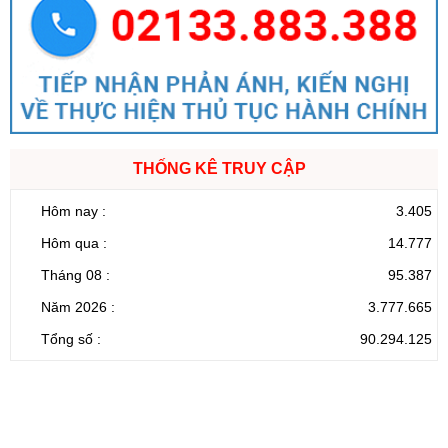
THỐNG KÊ TRUY CẬP
Hôm nay :
3.405
Hôm qua :
14.777
Tháng 08 :
95.387
Năm 2026 :
3.777.665
Tổng số :
90.294.125
CỔNG THÔNG TIN ĐIỆN TỬ TỈNH LAI CHÂU
Cơ quan chủ
Ủy ban nhân dân tỉnh Lai Châu