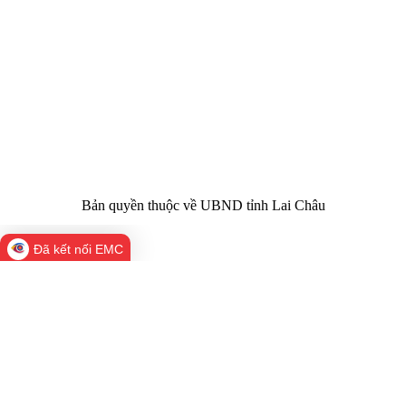
Giấy phép số:
Du lịch cấp 17/4/2026
Chịu trách
Hoàng Minh Hải - Chánh Văn phòng UBND
nhiệm chính:
tỉnh Lai Châu
Trụ sở:
Tầng 1,2,3 nhà B - Trung tâm Hành chính -
Điện thoại | Fax:
Chính trị tỉnh Lai Châu
Email:
02133.876.337; 02133.876.359 |
02133.876.356
laichau@chinhphu.vn
Bản quyền thuộc về UBND tỉnh Lai Châu
Đã kết nối EMC