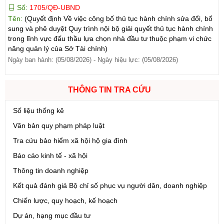
Tên:
(Quyết định Về việc công bố thủ tục hành chính sửa đổi, bổ
sung và phê duyệt Quy trình nội bộ giải quyết thủ tục hành chính
trong lĩnh vực đấu thầu lựa chọn nhà đầu tư thuộc phạm vi chức
năng quản lý của Sở Tài chính)
Ngày ban hành: (05/08/2026)
-
Ngày hiệu lực: (05/08/2026)
Số:
1700/QĐ-UBND
Tên:
(Quyết định Về việc công bố thủ tục hành chính mới ban
THÔNG TIN TRA CỨU
hành và Phê duyệt quy trình nội bộ giải quyết lĩnh vực đăng ký
hoạt động của Ngân hàng Chính sách xã hội thuộc phạm vi chức
Số liệu thống kê
năng quản lý của Sở Tài chính)
Văn bản quy phạm pháp luật
Ngày ban hành: (05/08/2026)
-
Ngày hiệu lực: (05/08/2026)
Tra cứu bảo hiểm xã hội hộ gia đình
Số:
1699/QĐ-UBND
Báo cáo kinh tế - xã hội
Tên:
(Quyết định Ban hành Từ điển dữ liệu dùng chung tỉnh Lai
Thông tin doanh nghiệp
Châu (Phiên bản 1.0))
Ngày ban hành: (05/08/2026)
Kết quả đánh giá Bộ chỉ số phục vụ người dân, doanh nghiệp
-
Ngày hiệu lực: (05/08/2026)
Chiến lược, quy hoạch, kế hoạch
Số:
1721/QĐ-UBND
Dự án, hạng mục đầu tư
Tên:
(Quyết định Phê duyệt phương án đấu giá quyền sử dụng