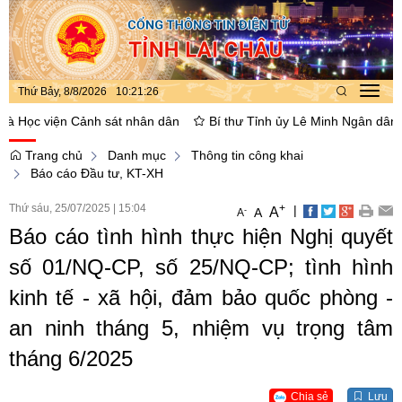
Thứ Bảy, 8/8/2026
10
:
21
:
27
Toggl
navig
 Học viện Cảnh sát nhân dân
Bí thư Tỉnh ủy Lê Minh Ngân dâng hoa
Trang chủ
Danh mục
Thông tin công khai
Báo cáo Đầu tư, KT-XH
Thứ sáu, 25/07/2025
|
15:04
+
|
A
-
A
A
Báo cáo tình hình thực hiện Nghị quyết
số 01/NQ-CP, số 25/NQ-CP; tình hình
kinh tế - xã hội, đảm bảo quốc phòng -
an ninh tháng 5, nhiệm vụ trọng tâm
tháng 6/2025
Chia sẻ
Lưu