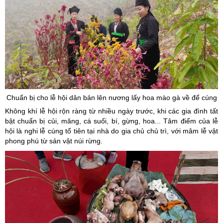
Chuẩn bị cho lễ hội dân bản lên nương lấy hoa mào gà về để cúng
Không khí lễ hội rộn ràng từ nhiều ngày trước, khi các gia đình tất
bật chuẩn bị củi, măng, cá suối, bí, gừng, hoa... Tâm điểm của lễ
hội là nghi lễ cúng tổ tiên tại nhà do gia chủ chủ trì, với mâm lễ vật
phong phú từ sản vật núi rừng.