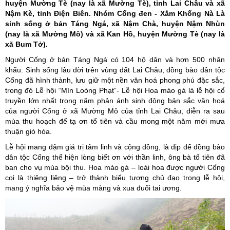
huyện Mường Tè (nay là xã Mường Tè), tỉnh Lai Châu và xã
Nậm Kè, tỉnh Điện Biên. Nhóm Cống đen - Xắm Khống Nà Là
sinh sống ở bản Táng Ngá, xã Nậm Chà, huyện Nậm Nhùn
(nay là xã Mường Mô) và xã Kan Hồ, huyện Mường Tè (nay là
xã Bum Tở).
Người Cống ở bản Táng Ngá có 104 hộ dân và hơn 500 nhân
khẩu. Sinh sống lâu đời trên vùng đất Lai Châu, đồng bào dân tộc
Cống đã hình thành, lưu giữ một nền văn hoá phong phú đặc sắc,
trong đó Lễ hội “Mìn Loóng Phạt”- Lễ hội Hoa mào gà là lễ hội cổ
truyền lớn nhất trong năm phản ánh sinh động bản sắc văn hoá
của người Cống ở xã Mường Mô của tỉnh Lai Châu, diễn ra sau
mùa thu hoạch để tạ ơn tổ tiên và cầu mong một năm mới mưa
thuận gió hòa.
Lễ hội mang đậm giá trị tâm linh và cộng đồng, là dịp để đồng bào
dân tộc Cống thể hiện lòng biết ơn với thần linh, ông bà tổ tiên đã
ban cho vụ mùa bội thu. Hoa mào gà – loài hoa được người Cống
coi là thiêng liêng – trở thành biểu tượng chủ đạo trong lễ hội,
mang ý nghĩa bảo vệ mùa màng và xua đuổi tai ương.