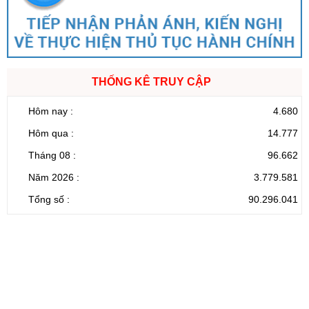
THỐNG KÊ TRUY CẬP
Hôm nay :
4.680
Hôm qua :
14.777
Tháng 08 :
96.662
Năm 2026 :
3.779.581
Tổng số :
90.296.041
CỔNG THÔNG TIN ĐIỆN TỬ TỈNH LAI CHÂU
Cơ quan chủ
Ủy ban nhân dân tỉnh Lai Châu
quản:
31/GP-TTĐT do Sở Văn hóa, Thể thao và
Giấy phép số:
Du lịch cấp 17/4/2026