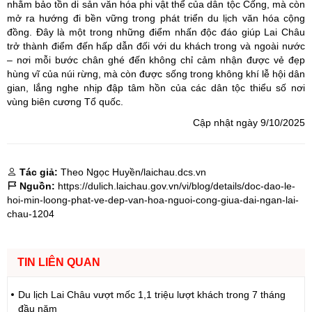
nhằm bảo tồn di sản văn hóa phi vật thể của dân tộc Cống, mà còn
mở ra hướng đi bền vững trong phát triển du lịch văn hóa cộng
đồng. Đây là một trong những điểm nhấn độc đáo giúp Lai Châu
trở thành điểm đến hấp dẫn đối với du khách trong và ngoài nước
– nơi mỗi bước chân ghé đến không chỉ cảm nhận được vẻ đẹp
hùng vĩ của núi rừng, mà còn được sống trong không khí lễ hội dân
gian, lắng nghe nhịp đập tâm hồn của các dân tộc thiểu số nơi
vùng biên cương Tổ quốc.
Cập nhật ngày 9/10/2025
Tác giả:
Theo Ngọc Huyền/laichau.dcs.vn
Nguồn:
https://dulich.laichau.gov.vn/vi/blog/details/doc-dao-le-
hoi-min-loong-phat-ve-dep-van-hoa-nguoi-cong-giua-dai-ngan-lai-
chau-1204
TIN LIÊN QUAN
Du lịch Lai Châu vượt mốc 1,1 triệu lượt khách trong 7 tháng
đầu năm