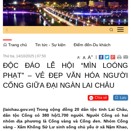
:
:
Toggl
navig
Trang chủ
Tin tức - Sự kiện
Điểm đến-Du khách
Thứ ba, 14/10/2025
|
07:50
+
|
A
-
A
A
ĐỘC ĐÁO LỄ HỘI “MÌN LOÓNG
PHẠT” – VẺ ĐẸP VĂN HÓA NGƯỜI
CỐNG GIỮA ĐẠI NGÀN LAI CHÂU
Chia sẻ
Lưu
(laichau.gov.vn)
Trong cộng đồng 20 dân tộc tỉnh Lai Châu,
dân tộc Cống có 380 hộ/1.700 người. Người Cống có hai
nhóm địa phương là Cống vàng và Cống đen. Nhóm Cống
vàng - Xắm Khống Sứ Lư sinh sống chủ yếu ở xã Nậm Khao,