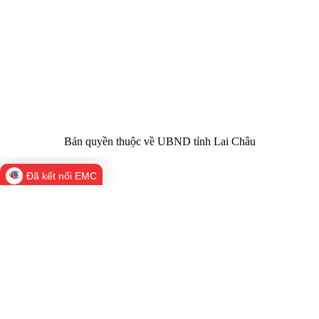
Chịu trách
Hoàng Minh Hải - Chánh Văn phòng UBND
nhiệm chính:
tỉnh Lai Châu
Trụ sở:
Tầng 1,2,3 nhà B - Trung tâm Hành chính -
Điện thoại | Fax:
Chính trị tỉnh Lai Châu
Email:
02133.876.337; 02133.876.359 |
02133.876.356
laichau@chinhphu.vn
Bản quyền thuộc về UBND tỉnh Lai Châu
Đã kết nối EMC