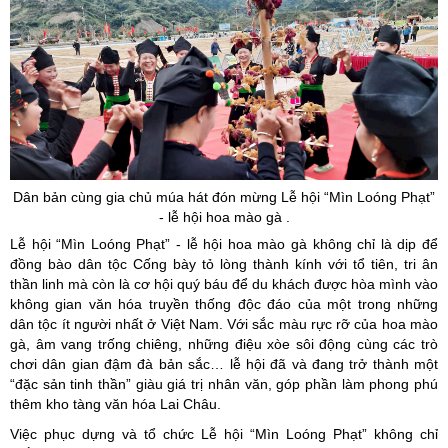
Dân bản cùng gia chủ múa hát đón mừng Lễ hội “Mìn Loóng Phạt”
- lễ hội hoa mào gà .
Lễ hội “Mìn Loóng Phạt” - lễ hội hoa mào gà không chỉ là dịp để
đồng bào dân tộc Cống bày tỏ lòng thành kính với tổ tiên, tri ân
thần linh mà còn là cơ hội quý báu để du khách được hòa mình vào
không gian văn hóa truyền thống độc đáo của một trong những
dân tộc ít người nhất ở Việt Nam. Với sắc màu rực rỡ của hoa mào
gà, âm vang trống chiêng, những điệu xòe sôi động cùng các trò
chơi dân gian đậm đà bản sắc… lễ hội đã và đang trở thành một
“đặc sản tinh thần” giàu giá trị nhân văn, góp phần làm phong phú
thêm kho tàng văn hóa Lai Châu.
Việc phục dựng và tổ chức Lễ hội “Mìn Loóng Phạt” không chỉ