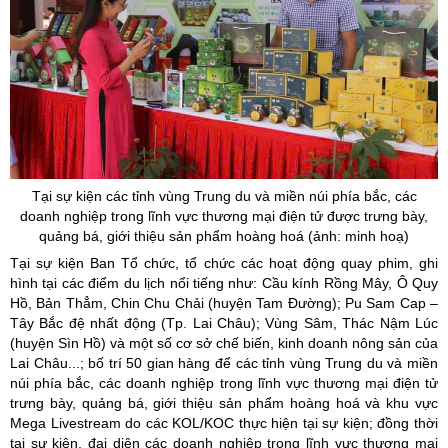
Tại sự kiện các tỉnh vùng Trung du và miền núi phía bắc, các
doanh nghiệp trong lĩnh vực thương mại điện tử được trưng bày,
quảng bá, giới thiệu sản phẩm hoàng hoá (ảnh: minh hoạ)
Tại sự kiện Ban Tổ chức, tổ chức các hoạt động quay phim, ghi
hình tại các điểm du lịch nổi tiếng như: Cầu kính Rồng Mây, Ô Quy
Hồ, Bản Thẳm, Chin Chu Chải (huyện Tam Đường); Pu Sam Cap –
Tây Bắc đệ nhất động (Tp. Lai Châu); Vùng Sâm, Thác Nậm Lúc
(huyện Sìn Hồ) và một số cơ sở chế biến, kinh doanh nông sản của
Lai Châu...; bố trí 50 gian hàng để các tỉnh vùng Trung du và miền
núi phía bắc, các doanh nghiệp trong lĩnh vực thương mại điện tử
trưng bày, quảng bá, giới thiệu sản phẩm hoàng hoá và khu vực
Mega Livestream do các KOL/KOC thực hiện tại sự kiện; đồng thời
tại sự kiện, đại diện các doanh nghiệp trong lĩnh vực thương mại