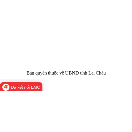
quản:
31/GP-TTĐT do Sở Văn hóa, Thể thao và
Giấy phép số:
Du lịch cấp 17/4/2026
Chịu trách
Hoàng Minh Hải - Chánh Văn phòng UBND
nhiệm chính:
tỉnh Lai Châu
Trụ sở:
Tầng 1,2,3 nhà B - Trung tâm Hành chính -
Điện thoại | Fax:
Chính trị tỉnh Lai Châu
Email:
02133.876.337; 02133.876.359 |
02133.876.356
laichau@chinhphu.vn
Bản quyền thuộc về UBND tỉnh Lai Châu
Đã kết nối EMC