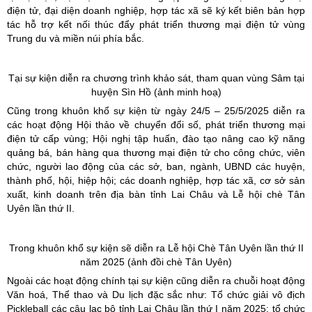
điện tử, đại diện doanh nghiệp, hợp tác xã sẽ ký kết biên bản hợp
tác hỗ trợ kết nối thúc đẩy phát triển thương mại điện tử vùng
Trung du và miền núi phía bắc.
Tại sự kiện diễn ra chương trình khảo sát, tham quan vùng Sâm tại
huyện
Sìn
Hồ (ảnh minh hoạ)
Cũng trong khuôn khổ sự kiện từ ngày 24/5 – 25/5/2025 diễn ra
các hoạt động Hội thảo về chuyển đổi số, phát triển thương mại
điện tử cấp vùng; Hội nghị tập huấn, đào tạo nâng cao kỹ năng
quảng bá, bán hàng qua thương mại điện tử cho công chức, viên
chức, người lao động của các sở, ban, ngành, UBND các huyện,
thành phố, hội, hiệp hội; các doanh nghiệp, hợp tác xã, cơ sở sản
xuất, kinh doanh trên địa bàn tỉnh Lai Châu và Lễ hội chè Tân
Uyên lần thứ II.
Trong khuôn khổ sự kiện sẽ diễn ra Lễ hội Chè Tân Uyên lần thứ II
năm 2025 (ảnh đồi chè Tân Uyên)
Ngoài các hoạt động chính tại sự kiện cũng diễn ra chuỗi hoạt động
Văn hoá, Thể thao và Du lịch đặc sắc như: Tổ chức giải vô địch
Pickleball các câu lạc bộ tỉnh Lai Châu lần thứ I năm 2025; tổ chức