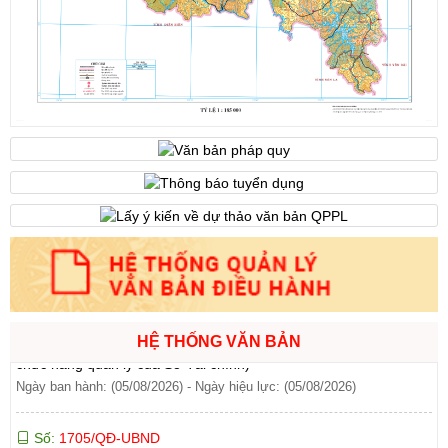
bàn tỉnh Lai Châu)
Ngày ban hành: (07/08/2026)
-
Ngày hiệu lực: (07/08/2026)
Số:
6731/UBND-KTN
Tên:
(Công văn V/v triển khai thực hiện Nghị định số
303/2026/NĐ-CP ngày 01/8/2026 của Chính phủ sửa đổi, bổ
sung một số điều của Nghị định số 32/2024/NĐ-CP ngày
15/3/2024 của Chính phủ về quản lý, phát triển cụm công nghiệp)
Ngày ban hành: (06/08/2026)
Số:
1701/QĐ-UBND
Tên:
(Quyết định Về việc công bố thủ tục hành chính được sửa
đổi, bổ sung và phê duyệt Quy trình nội bộ giải quyết trong lĩnh
vực thành lập và hoạt động của hộ kinh doanh thuộc phạm vi
chức năng quản lý của Sở Tài chính)
HỆ THỐNG VĂN BẢN
Ngày ban hành: (05/08/2026)
-
Ngày hiệu lực: (05/08/2026)
Số:
1705/QĐ-UBND
Tên:
(Quyết định Về việc công bố thủ tục hành chính sửa đổi, bổ
sung và phê duyệt Quy trình nội bộ giải quyết thủ tục hành chính