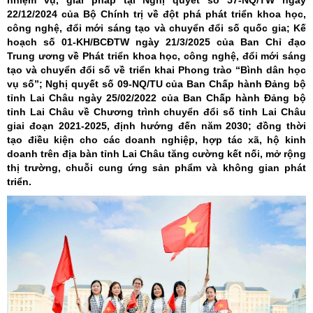
nhiệm vụ, giải pháp tại Nghị quyết số 57-NQ/TW ngày
22/12/2024 của Bộ Chính trị về đột phá phát triển khoa học,
công nghệ, đổi mới sáng tạo và chuyển đổi số quốc gia; Kế
hoạch số 01-KH/BCĐTW ngày 21/3/2025 của Ban Chỉ đạo
Trung ương về Phát triển khoa học, công nghệ, đổi mới sáng
tạo và chuyển đổi số về triển khai Phong trào “Bình dân học
vụ số”; Nghị quyết số 09-NQ/TU của Ban Chấp hành Đảng bộ
tỉnh Lai Châu ngày 25/02/2022 của Ban Chấp hành Đảng bộ
tỉnh Lai Châu về Chương trình chuyển đổi số tỉnh Lai Châu
giai đoạn 2021-2025, định hướng đến năm 2030; đồng thời
tạo điều kiện cho các doanh nghiệp, hợp tác xã, hộ kinh
doanh trên địa bàn tỉnh Lai Châu tăng cường kết nối, mở rộng
thị trường, chuỗi cung ứng sản phẩm và không gian phát
triển.