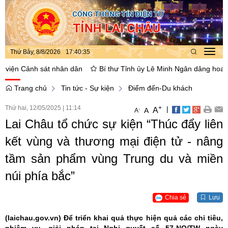
Thứ Bảy, 8/8/2026
17
:
40
:
36
Toggl
navig
n Cảnh sát nhân dân
Bí thư Tỉnh ủy Lê Minh Ngân dâng hoa, thắp h
Trang chủ
Tin tức - Sự kiện
Điểm đến-Du khách
Thứ hai, 12/05/2025
|
11:14
+
|
A
-
A
A
Lai Châu tổ chức sự kiện “Thúc đẩy liên
kết vùng và thương mại điện tử - nâng
tầm sản phẩm vùng Trung du và miền
núi phía bắc”
Chia sẻ
Lưu
(laichau.gov.vn)
Để triển khai quả thực hiện quả các chỉ tiêu,