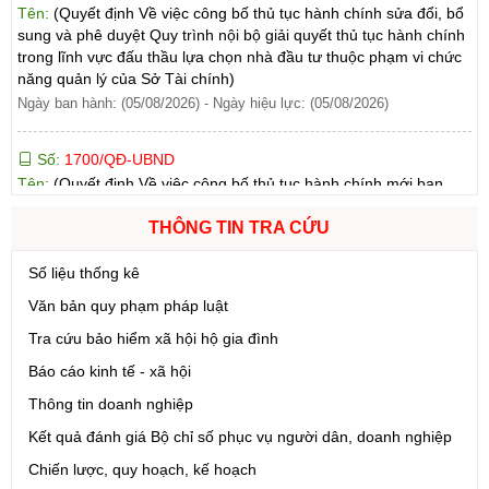
trong lĩnh vực đấu thầu lựa chọn nhà đầu tư thuộc phạm vi chức
năng quản lý của Sở Tài chính)
Ngày ban hành: (05/08/2026)
-
Ngày hiệu lực: (05/08/2026)
Số:
1700/QĐ-UBND
Tên:
(Quyết định Về việc công bố thủ tục hành chính mới ban
hành và Phê duyệt quy trình nội bộ giải quyết lĩnh vực đăng ký
hoạt động của Ngân hàng Chính sách xã hội thuộc phạm vi chức
năng quản lý của Sở Tài chính)
THÔNG TIN TRA CỨU
Ngày ban hành: (05/08/2026)
-
Ngày hiệu lực: (05/08/2026)
Số liệu thống kê
Số:
1699/QĐ-UBND
Văn bản quy phạm pháp luật
Tên:
(Quyết định Ban hành Từ điển dữ liệu dùng chung tỉnh Lai
Châu (Phiên bản 1.0))
Tra cứu bảo hiểm xã hội hộ gia đình
Ngày ban hành: (05/08/2026)
-
Ngày hiệu lực: (05/08/2026)
Báo cáo kinh tế - xã hội
Thông tin doanh nghiệp
Số:
1721/QĐ-UBND
Kết quả đánh giá Bộ chỉ số phục vụ người dân, doanh nghiệp
Tên:
(Quyết định Phê duyệt phương án đấu giá quyền sử dụng
đất đối với 04 thửa đất thương mại, dịch vụ năm 2026 trên địa
Chiến lược, quy hoạch, kế hoạch
bàn tỉnh Lai Châu)