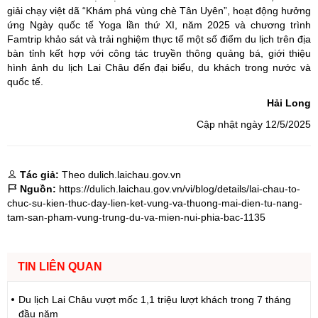
giải chạy việt dã “Khám phá vùng chè Tân Uyên”, hoạt động hưởng
ứng Ngày quốc tế Yoga lần thứ XI, năm 2025 và chương trình
Famtrip khảo sát và trải nghiệm thực tế một số điểm du lịch trên địa
bàn tỉnh kết hợp với công tác truyền thông quảng bá, giới thiệu
hình ảnh du lịch Lai Châu đến đại biểu, du khách trong nước và
quốc tế.
Hải Long
Cập nhật ngày 12/5/2025
Tác giả:
Theo dulich.laichau.gov.vn
Nguồn:
https://dulich.laichau.gov.vn/vi/blog/details/lai-chau-to-
chuc-su-kien-thuc-day-lien-ket-vung-va-thuong-mai-dien-tu-nang-
tam-san-pham-vung-trung-du-va-mien-nui-phia-bac-1135
TIN LIÊN QUAN
Du lịch Lai Châu vượt mốc 1,1 triệu lượt khách trong 7 tháng
đầu năm