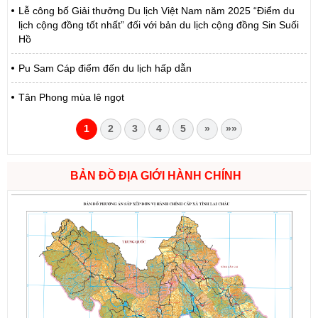
Lễ công bố Giải thưởng Du lịch Việt Nam năm 2025 “Điểm du
lịch cộng đồng tốt nhất” đối với bản du lịch cộng đồng Sin Suối
Hồ
Pu Sam Cáp điểm đến du lịch hấp dẫn
Tân Phong mùa lê ngọt
1
2
3
4
5
»
»»
BẢN ĐỒ ĐỊA GIỚI HÀNH CHÍNH
Số:
1721/QĐ-UBND
Tên:
(Quyết định Phê duyệt phương án đấu giá quyền sử dụng
đất đối với 04 thửa đất thương mại, dịch vụ năm 2026 trên địa