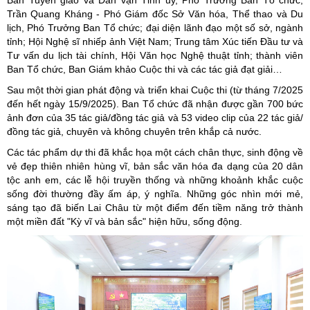
Trần Quang Kháng - Phó Giám đốc Sở Văn hóa, Thể thao và Du
lịch, Phó Trưởng Ban Tổ chức; đại diện lãnh đạo một số sở, ngành
tỉnh; Hội Nghệ sĩ nhiếp ảnh Việt Nam; Trung tâm Xúc tiến Đầu tư và
Tư vấn du lịch tài chính, Hội Văn học Nghệ thuật tỉnh; thành viên
Ban Tổ chức, Ban Giám khảo Cuộc thi và các tác giả đạt giải…
Sau một thời gian phát động và triển khai Cuộc thi (từ tháng 7/2025
đến hết ngày 15/9/2025). Ban Tổ chức đã nhận được gần 700 bức
ảnh đơn của 35 tác giả/đồng tác giả và 53 video clip của 22 tác giả/
đồng tác giả, chuyên và không chuyên trên khắp cả nước.
Các tác phẩm dự thi đã khắc họa một cách chân thực, sinh động về
vẻ đẹp thiên nhiên hùng vĩ, bản sắc văn hóa đa dạng của 20 dân
tộc anh em, các lễ hội truyền thống và những khoảnh khắc cuộc
sống đời thường đầy ấm áp, ý nghĩa. Những góc nhìn mới mẻ,
sáng tạo đã biến Lai Châu từ một điểm đến tiềm năng trở thành
một miền đất "Kỳ vĩ và bản sắc" hiện hữu, sống động.