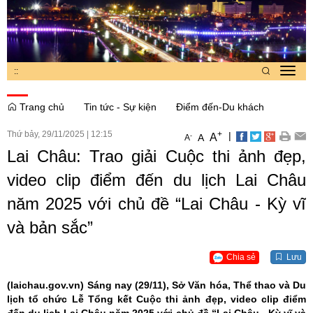
:
:
Toggl
navig
Trang chủ
Tin tức - Sự kiện
Điểm đến-Du khách
Thứ bảy, 29/11/2025
|
12:15
+
|
A
-
A
A
Lai Châu: Trao giải Cuộc thi ảnh đẹp,
video clip điểm đến du lịch Lai Châu
năm 2025 với chủ đề “Lai Châu - Kỳ vĩ
và bản sắc”
Chia sẻ
Lưu
(laichau.gov.vn)
Sáng nay (29/11), Sở Văn hóa, Thể thao và Du
lịch tổ chức Lễ Tổng kết Cuộc thi ảnh đẹp, video clip điểm