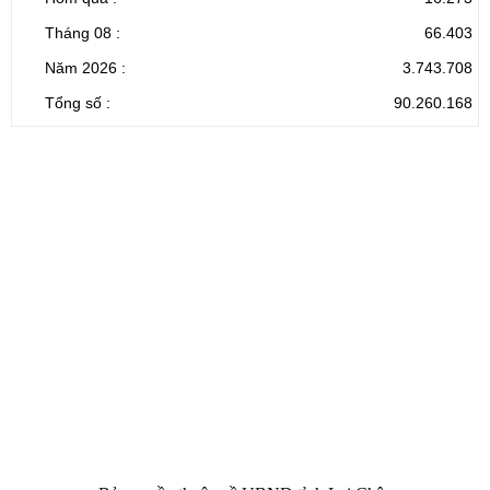
Tháng 08 :
66.403
Năm 2026 :
3.743.708
Tổng số :
90.260.168
CỔNG THÔNG TIN ĐIỆN TỬ TỈNH LAI CHÂU
Cơ quan chủ
Ủy ban nhân dân tỉnh Lai Châu
quản:
31/GP-TTĐT do Sở Văn hóa, Thể thao và
Giấy phép số:
Du lịch cấp 17/4/2026
Chịu trách
Hoàng Minh Hải - Chánh Văn phòng UBND
nhiệm chính:
tỉnh Lai Châu
Trụ sở:
Tầng 1,2,3 nhà B - Trung tâm Hành chính -
Điện thoại | Fax:
Chính trị tỉnh Lai Châu
Email:
02133.876.337; 02133.876.359 |
02133.876.356
laichau@chinhphu.vn