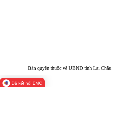
Giấy phép số:
Du lịch cấp 17/4/2026
Chịu trách
Hoàng Minh Hải - Chánh Văn phòng UBND
nhiệm chính:
tỉnh Lai Châu
Trụ sở:
Tầng 1,2,3 nhà B - Trung tâm Hành chính -
Điện thoại | Fax:
Chính trị tỉnh Lai Châu
Email:
02133.876.337; 02133.876.359 |
02133.876.356
laichau@chinhphu.vn
Bản quyền thuộc về UBND tỉnh Lai Châu
Đã kết nối EMC