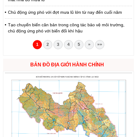
Chủ động ứng phó với đợt mưa lũ lớn từ nay đến cuối năm
Tạo chuyển biến căn bản trong công tác bảo vệ môi trường,
chủ động ứng phó với biến đổi khí hậu
1
2
3
4
5
»
»»
BẢN ĐỒ ĐỊA GIỚI HÀNH CHÍNH
Số:
1721/QĐ-UBND
Tên:
(Quyết định Phê duyệt phương án đấu giá quyền sử dụng
đất đối với 04 thửa đất thương mại, dịch vụ năm 2026 trên địa
bàn tỉnh Lai Châu)