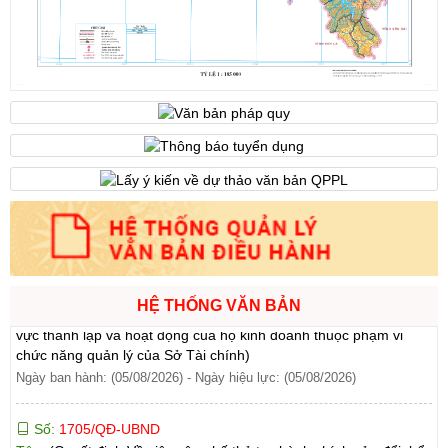
Ngày ban hành: (07/08/2026)
-
Ngày hiệu lực: (07/08/2026)
Số:
6731/UBND-KTN
Tên:
(Công văn V/v triển khai thực hiện Nghị định số
303/2026/NĐ-CP ngày 01/8/2026 của Chính phủ sửa đổi, bổ
sung một số điều của Nghị định số 32/2024/NĐ-CP ngày
15/3/2024 của Chính phủ về quản lý, phát triển cụm công nghiệp)
Ngày ban hành: (06/08/2026)
Số:
1701/QĐ-UBND
Tên:
(Quyết định Về việc công bố thủ tục hành chính được sửa
đổi, bổ sung và phê duyệt Quy trình nội bộ giải quyết trong lĩnh
HỆ THỐNG VĂN BẢN
vực thành lập và hoạt động của hộ kinh doanh thuộc phạm vi
chức năng quản lý của Sở Tài chính)
Ngày ban hành: (05/08/2026)
-
Ngày hiệu lực: (05/08/2026)
Số:
1705/QĐ-UBND
Tên:
(Quyết định Về việc công bố thủ tục hành chính sửa đổi, bổ
sung và phê duyệt Quy trình nội bộ giải quyết thủ tục hành chính