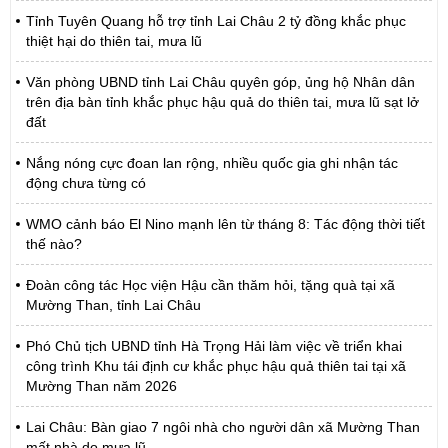
Tỉnh Tuyên Quang hỗ trợ tỉnh Lai Châu 2 tỷ đồng khắc phục
thiệt hại do thiên tai, mưa lũ
Văn phòng UBND tỉnh Lai Châu quyên góp, ủng hộ Nhân dân
trên địa bàn tỉnh khắc phục hậu quả do thiên tai, mưa lũ sạt lở
đất
Nắng nóng cực đoan lan rộng, nhiều quốc gia ghi nhận tác
động chưa từng có
WMO cảnh báo El Nino mạnh lên từ tháng 8: Tác động thời tiết
thế nào?
Đoàn công tác Học viện Hậu cần thăm hỏi, tặng quà tại xã
Mường Than, tỉnh Lai Châu
Phó Chủ tịch UBND tỉnh Hà Trọng Hải làm việc về triển khai
công trình Khu tái định cư khắc phục hậu quả thiên tai tại xã
Mường Than năm 2026
Lai Châu: Bàn giao 7 ngôi nhà cho người dân xã Mường Than
mất nhà do mưa lũ