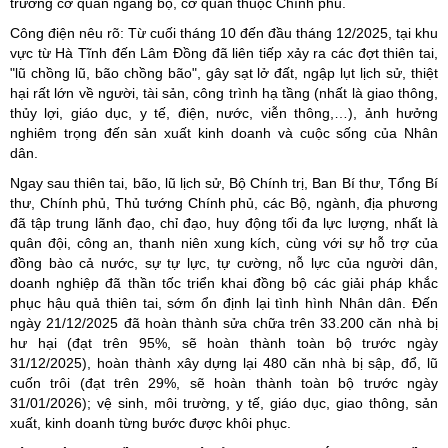
trưởng cơ quan ngang bộ, cơ quan thuộc Chính phủ.
Công điện nêu rõ: Từ cuối tháng 10 đến đầu tháng 12/2025, tại khu
vực từ Hà Tĩnh đến Lâm Đồng đã liên tiếp xảy ra các đợt thiên tai,
"lũ chồng lũ, bão chồng bão", gây sạt lở đất, ngập lụt lịch sử, thiệt
hại rất lớn về người, tài sản, công trình hạ tầng (nhất là giao thông,
thủy lợi, giáo dục, y tế, điện, nước, viễn thông,…), ảnh hưởng
nghiêm trọng đến sản xuất kinh doanh và cuộc sống của Nhân
dân.
Ngay sau thiên tai, bão, lũ lịch sử, Bộ Chính trị, Ban Bí thư, Tổng Bí
thư, Chính phủ, Thủ tướng Chính phủ, các Bộ, ngành, địa phương
đã tập trung lãnh đạo, chỉ đạo, huy động tối đa lực lượng, nhất là
quân đội, công an, thanh niên xung kích, cùng với sự hỗ trợ của
đồng bào cả nước, sự tự lực, tự cường, nỗ lực của người dân,
doanh nghiệp đã thần tốc triển khai đồng bộ các giải pháp khắc
phục hậu quả thiên tai, sớm ổn định lại tình hình Nhân dân. Đến
ngày 21/12/2025 đã hoàn thành sửa chữa trên 33.200 căn nhà bị
hư hại (đạt trên 95%, sẽ hoàn thành toàn bộ trước ngày
31/12/2025), hoàn thành xây dựng lại 480 căn nhà bị sập, đổ, lũ
cuốn trôi (đạt trên 29%, sẽ hoàn thành toàn bộ trước ngày
31/01/2026); vệ sinh, môi trường, y tế, giáo dục, giao thông, sản
xuất, kinh doanh từng bước được khôi phục.