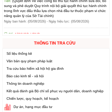
trong lĩnh vực đấu thầu lựa chọn nhà đầu tư thuộc phạm vi chức
năng quản lý của Sở Tài chính)
Ngày ban hành: (05/08/2026)
-
Ngày hiệu lực: (05/08/2026)
Số:
1700/QĐ-UBND
Tên:
(Quyết định Về việc công bố thủ tục hành chính mới ban
hành và Phê duyệt quy trình nội bộ giải quyết lĩnh vực đăng ký
hoạt động của Ngân hàng Chính sách xã hội thuộc phạm vi chức
THÔNG TIN TRA CỨU
năng quản lý của Sở Tài chính)
Số liệu thống kê
Ngày ban hành: (05/08/2026)
-
Ngày hiệu lực: (05/08/2026)
Văn bản quy phạm pháp luật
Số:
1699/QĐ-UBND
Tra cứu bảo hiểm xã hội hộ gia đình
Tên:
(Quyết định Ban hành Từ điển dữ liệu dùng chung tỉnh Lai
Báo cáo kinh tế - xã hội
Châu (Phiên bản 1.0))
Ngày ban hành: (05/08/2026)
-
Ngày hiệu lực: (05/08/2026)
Thông tin doanh nghiệp
Kết quả đánh giá Bộ chỉ số phục vụ người dân, doanh nghiệp
Số:
1721/QĐ-UBND
Chiến lược, quy hoạch, kế hoạch
Tên:
(Quyết định Phê duyệt phương án đấu giá quyền sử dụng
đất đối với 04 thửa đất thương mại, dịch vụ năm 2026 trên địa
Dự án, hạng mục đầu tư
bàn tỉnh Lai Châu)