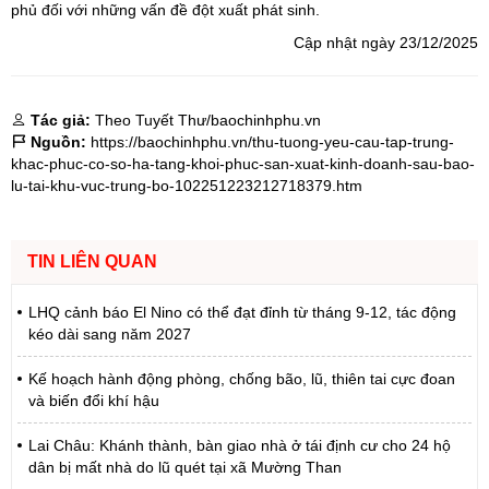
phủ đối với những vấn đề đột xuất phát sinh.
Cập nhật ngày 23/12/2025
Tác giả:
Theo Tuyết Thư/baochinhphu.vn
Nguồn:
https://baochinhphu.vn/thu-tuong-yeu-cau-tap-trung-
khac-phuc-co-so-ha-tang-khoi-phuc-san-xuat-kinh-doanh-sau-bao-
lu-tai-khu-vuc-trung-bo-102251223212718379.htm
TIN LIÊN QUAN
LHQ cảnh báo El Nino có thể đạt đỉnh từ tháng 9-12, tác động
kéo dài sang năm 2027
Kế hoạch hành động phòng, chống bão, lũ, thiên tai cực đoan
và biến đổi khí hậu
Lai Châu: Khánh thành, bàn giao nhà ở tái định cư cho 24 hộ
dân bị mất nhà do lũ quét tại xã Mường Than