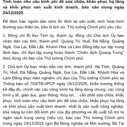
Tính toán nhu cầu kinh phí để sửa chữa, khắc phục hạ tầng
và khôi phục sản xuất kinh doanh, báo cáo trong ngày
24/12/2025
Để đảm bảo người dân sớm ổn định lại sản xuất, sinh hoạt bình
thường sau thiên tai, bão lũ lịch sử, Thủ tướng Chính phủ yêu cầu:
1. Đồng chí Bí thư Tỉnh ủy, thành ủy, đồng chí Chủ tịch Ủy ban
nhân dân các tỉnh, thành phố: Quảng Trị, Huế, Đà Nẵng, Quảng
Ngãi, Gia Lai, Đắk Lắk, Khánh Hòa và Lâm Đồng tiếp tục tập trung
lãnh đạo, chỉ đạo tập trung hoàn thành "Chiến dịch Quang Trung"
theo đúng chỉ đạo của Thủ tướng Chính phủ.
2. Chủ tịch Ủy ban nhân dân các tỉnh, thành phố: Hà Tĩnh, Quảng
Trị, Huế, Đà Nẵng, Quảng Ngãi, Gia Lai, Đắk Lắk, Khánh Hòa và
Lâm Đồng thực hiện nghiêm chỉ đạo của Thủ tướng Chính phủ tại
Thông báo số 703/TB-VPCP ngày 18/12/2025, khẩn trương thống
kê đầy đủ, chính xác các công trình hạ tầng dùng chung, các công
trình y tế, giáo dục, giao thông, thủy lợi,… cần phải sửa chữa, khắc
phục; tính toán nhu cầu kinh phí để sửa chữa, khắc phục hạ tầng
và khôi phục sản xuất kinh doanh, nhất là sản xuất nông nghiệp,
khả năng tự cân đối kinh phí của địa phương và đề xuất hỗ trợ từ
ngân sách trung ương (nếu có), báo cáo Thủ tướng Chính phủ
trong ngày 24/12/2025 (gửi Bộ Nông nghiệp và Môi trường, Bộ Tài