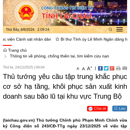
Thứ Bảy, 8/8/2026
2
:
09
:
24
Toggl
navig
 viện Cảnh sát nhân dân
Bí thư Tỉnh ủy Lê Minh Ngân dâng hoa, thắ
Trang chủ
Thông tin về phòng, chống thiên tai, tìm kiếm cứu nạn
Thứ tư, 24/12/2025
|
09:04
+
|
A
-
A
A
Thủ tướng yêu cầu tập trung khắc phục
cơ sở hạ tầng, khôi phục sản xuất kinh
doanh sau bão lũ tại khu vực Trung Bộ
Chia sẻ
Lưu
(laichau.gov.vn)
Thủ tướng Chính phủ Phạm Minh Chính vừa
ký Công điện số 243/CĐ-TTg ngày 23/12/2025 về việc tập