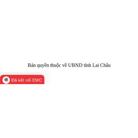
Chịu trách
Hoàng Minh Hải - Chánh Văn phòng UBND
nhiệm chính:
tỉnh Lai Châu
Trụ sở:
Tầng 1,2,3 nhà B - Trung tâm Hành chính -
Điện thoại | Fax:
Chính trị tỉnh Lai Châu
Email:
02133.876.337; 02133.876.359 |
02133.876.356
laichau@chinhphu.vn
Bản quyền thuộc về UBND tỉnh Lai Châu
Đã kết nối EMC