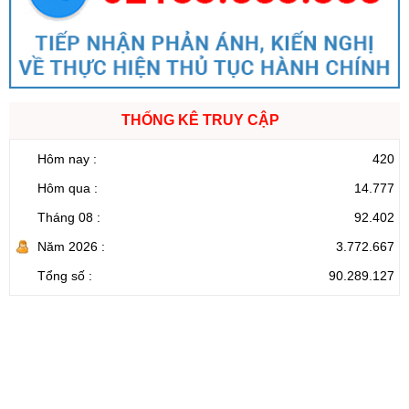
THỐNG KÊ TRUY CẬP
Hôm nay :
420
Hôm qua :
14.777
Tháng 08 :
92.402
Năm 2026 :
3.772.667
Tổng số :
90.289.127
CỔNG THÔNG TIN ĐIỆN TỬ TỈNH LAI CHÂU
Cơ quan chủ
Ủy ban nhân dân tỉnh Lai Châu
quản:
31/GP-TTĐT do Sở Văn hóa, Thể thao và
Giấy phép số:
Du lịch cấp 17/4/2026