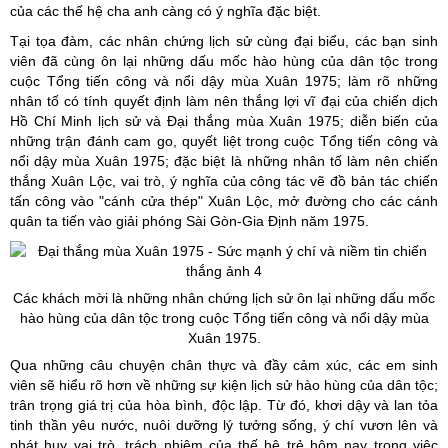
của các thế hệ cha anh càng có ý nghĩa đặc biệt.
Tại tọa đàm, các nhân chứng lịch sử cùng đại biểu, các bạn sinh
viên đã cùng ôn lại những dấu mốc hào hùng của dân tộc trong
cuộc Tổng tiến công và nổi dậy mùa Xuân 1975; làm rõ những
nhân tố có tính quyết định làm nên thắng lợi vĩ đại của chiến dịch
Hồ Chí Minh lịch sử và Đại thắng mùa Xuân 1975; diễn biến của
những trận đánh cam go, quyết liệt trong cuộc Tổng tiến công và
nổi dậy mùa Xuân 1975; đặc biệt là những nhân tố làm nên chiến
thắng Xuân Lộc, vai trò, ý nghĩa của công tác vẽ đồ bản tác chiến
tấn công vào "cánh cửa thép" Xuân Lộc, mở đường cho các cánh
quân ta tiến vào giải phóng Sài Gòn-Gia Định năm 1975.
Các khách mời là những nhân chứng lịch sử ôn lại những dấu mốc
hào hùng của dân tộc trong cuộc Tổng tiến công và nổi dậy mùa
Xuân 1975.
Qua những câu chuyện chân thực và đầy cảm xúc, các em sinh
viên sẽ hiểu rõ hơn về những sự kiện lịch sử hào hùng của dân tộc;
trân trọng giá trị của hòa bình, độc lập. Từ đó, khơi dậy và lan tỏa
tinh thần yêu nước, nuôi dưỡng lý tưởng sống, ý chí vươn lên và
phát huy vai trò, trách nhiệm của thế hệ trẻ hôm nay trong việc