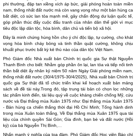
phi thường, đập tan xiềng xích áp bức, giải phóng hoàn toàn miền
nam, thống nhất đất nước mà còn vang vọng như một bản hùng ca
bất diệt, có sức lan tỏa mạnh mẽ, gây chấn động dư luận quốc tế,
góp phần thúc đẩy cuộc đấu tranh của nhân dân thế giới vì mục
tiêu độc lập dân tộc, hòa bình, dân chủ và tiến bộ xã hội.
Đây là minh chứng hùng hồn cho ý chí độc lập, tự cường, cho khát
vọng hòa bình cháy bỏng và tinh thần quật cường, không chịu
khuất phục trước bất kỳ kẻ thù nào của dân tộc Việt Nam.
Phó Giám đốc Nhà xuất bản Chính trị quốc gia Sự thật Nguyễn
Thanh Bình cho biết: Nhằm góp phần ôn lại, lan tỏa và tiếp nối tinh
thần bất diệt ấy nhân kỷ niệm 50 năm Ngày Giải phóng miền nam,
thống nhất đất nước (30/4/1975-30/4/2025), Nhà xuất bản Chính trị
quốc gia Sự thật đã tổ chức triển khai kế hoạch xuất bản mảng
sách về đề tài này.Trong đó, tập trung tái bản có chọn lọc những
tác phẩm kinh điển, tài liệu quý về cuộc kháng chiến chống Mỹ, cứu
nước và Đại thắng mùa Xuân 1975 như: Đại thắng mùa Xuân 1975
- Bản hùng ca chiến thắng thời đại Hồ Chí Minh; Tổng hành dinh
trong mùa Xuân toàn thắng, Về Đại thắng mùa Xuân 1975 qua tài
liệu của chính quyền Sài Gòn; Gia đình, bạn bè và đất nước (Hồi
ký) của bà Nguyễn Thị Bình,…
Nhấn mạnh ý nghĩa của tọa đàm, Phó Giám đốc Học viện Báo chí