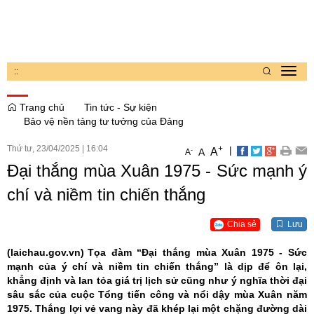
:
:
Toggl
navig
Trang chủ
Tin tức - Sự kiện
Bảo vệ nền tảng tư tưởng của Đảng
Thứ tư, 23/04/2025
|
16:04
+
|
A
-
A
A
Đại thắng mùa Xuân 1975 - Sức mạnh ý
chí và niềm tin chiến thắng
Chia sẻ
Lưu
(laichau.gov.vn)
Tọa đàm “
Đại
thắng mùa Xuân 1975 - Sức
mạnh của ý chí và niềm tin chiến thắng” là dịp để ôn lại,
khẳng định và lan tỏa giá trị lịch sử cũng như ý nghĩa thời đại
sâu sắc của cuộc Tổng tiến công và nổi dậy mùa Xuân năm
1975. Thắng lợi vẻ vang này đã khép lại một chặng đường dài