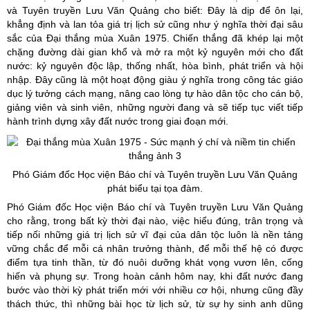
và Tuyên truyền Lưu Văn Quảng cho biết: Đây là dịp để ôn lại,
khẳng định và lan tỏa giá trị lịch sử cũng như ý nghĩa thời đại sâu
sắc của Đại thắng mùa Xuân 1975. Chiến thắng đã khép lại một
chặng đường dài gian khổ và mở ra một kỷ nguyên mới cho đất
nước: kỷ nguyên độc lập, thống nhất, hòa bình, phát triển và hội
nhập. Đây cũng là một hoạt động giàu ý nghĩa trong công tác giáo
dục lý tưởng cách mạng, nâng cao lòng tự hào dân tộc cho cán bộ,
giảng viên và sinh viên, những người đang và sẽ tiếp tục viết tiếp
hành trình dựng xây đất nước trong giai đoạn mới.
Phó Giám đốc Học viện Báo chí và Tuyên truyền Lưu Văn Quảng
phát biểu tại tọa đàm.
Phó Giám đốc Học viện Báo chí và Tuyên truyền Lưu Văn Quảng
cho rằng, trong bất kỳ thời đại nào, việc hiểu đúng, trân trọng và
tiếp nối những giá trị lịch sử vĩ đại của dân tộc luôn là nền tảng
vững chắc để mỗi cá nhân trưởng thành, để mỗi thế hệ có được
điểm tựa tinh thần, từ đó nuôi dưỡng khát vọng vươn lên, cống
hiến và phụng sự. Trong hoàn cảnh hôm nay, khi đất nước đang
bước vào thời kỳ phát triển mới với nhiều cơ hội, nhưng cũng đầy
thách thức, thì những bài học từ lịch sử, từ sự hy sinh anh dũng