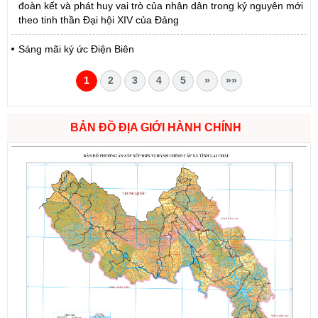
đoàn kết và phát huy vai trò của nhân dân trong kỷ nguyên mới
theo tinh thần Đại hội XIV của Đảng
Sáng mãi ký ức Điện Biên
1
2
3
4
5
»
»»
BẢN ĐỒ ĐỊA GIỚI HÀNH CHÍNH