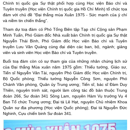
Chính trị quốc gia Sự thật phối hợp cùng Học viện Báo chí và
Tuyên truyền (Học viện Chính trị quốc gia Hồ Chí Minh) tổ chức tọa
đàm với chủ đề “Đại thắng mùa Xuân 1975 - Sức mạnh của ý chí
và niềm tin chiến thắng”.
Tham dự toạ đàm có Phó Tổng Biên tập Tạp chí Cộng sản Phạm
Minh Tuấn, Phó Giám đốc Nhà xuất bản Chính trị quốc gia Sự thật
Nguyễn Thái Bình, Phó Giám đốc Học viện Báo chí và Tuyên
truyền Lưu Văn Quảng cùng đại diện các ban, bộ, ngành; giảng
viên và sinh viên Học viện Báo chí và Tuyên truyền.
Buổi toạ đàm còn có sự tham gia của những nhân chứng lịch sử
của Đại thắng Mùa xuân năm 1975 gồm: Thiếu tướng, Giáo sư,
Tiến sĩ Nguyễn Văn Tài, nguyên Phó Giám đốc Học viện Chính trị,
Bộ Quốc phòng; Thiếu tướng Nguyễn Công Sơn, nguyên Phó
Chánh Văn phòng, Quân ủy Trung ương; Tiến sĩ, bác sĩ Đàm Duy
Thiên, nguyên trinh sát, người làm công tác đồ bản thuộc Trung
đoàn 266, Sư đoàn 341 Sông Lam, nguyên Hàm Vụ trưởng Vụ 4
Ban Tổ chức Trung ương; Đại tá Lê Hạt, nguyên Chủ nhiệm Khoa
Quân sự địa phương (Học viện Quốc phòng); Đại tá Nguyễn Đức
Nghinh, Cựu chiến binh Sư đoàn 341.