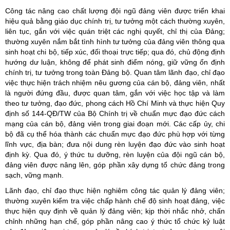
Công tác nâng cao chất lượng đội ngũ đảng viên được triển khai
hiệu quả bằng giáo dục chính trị, tư tưởng một cách thường xuyên,
liên tục, gắn với việc quán triệt các nghị quyết, chỉ thị của Đảng;
thường xuyên nắm bắt tình hình tư tưởng của đảng viên thông qua
sinh hoạt chi bộ, tiếp xúc, đối thoại trực tiếp; qua đó, chủ động định
hướng dư luận, không để phát sinh điểm nóng, giữ vững ổn định
chính trị, tư tưởng trong toàn Đảng bộ. Quan tâm lãnh đạo, chỉ đạo
việc thực hiện trách nhiệm nêu gương của cán bộ, đảng viên, nhất
là người đứng đầu, được quan tâm, gắn với việc học tập và làm
theo tư tưởng, đạo đức, phong cách Hồ Chí Minh và thực hiện Quy
định số 144-QĐ/TW của Bộ Chính trị về chuẩn mực đạo đức cách
mạng của cán bộ, đảng viên trong giai đoạn mới. Các cấp ủy, chi
bộ đã cụ thể hóa thành các chuẩn mực đạo đức phù hợp với từng
lĩnh vực, địa bàn; đưa nội dung rèn luyện đạo đức vào sinh hoạt
định kỳ. Qua đó, ý thức tu dưỡng, rèn luyện của đội ngũ cán bộ,
đảng viên được nâng lên, góp phần xây dựng tổ chức đảng trong
sạch, vững mạnh.
Lãnh đạo, chỉ đạo thực hiện nghiêm công tác quản lý đảng viên;
thường xuyên kiểm tra việc chấp hành chế độ sinh hoạt đảng, việc
thực hiện quy định về quản lý đảng viên; kịp thời nhắc nhở, chấn
chỉnh những hạn chế, góp phần nâng cao ý thức tổ chức kỷ luật