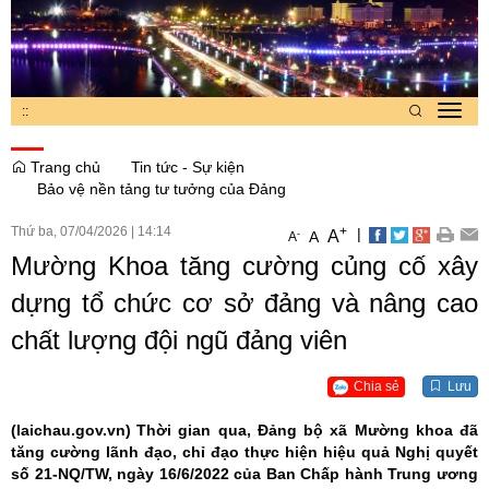
:
:
Toggl
navig
Trang chủ
Tin tức - Sự kiện
Bảo vệ nền tảng tư tưởng của Đảng
Thứ ba, 07/04/2026
|
14:14
+
|
A
-
A
A
Mường Khoa tăng cường củng cố xây
dựng tổ chức cơ sở đảng và nâng cao
chất lượng đội ngũ đảng viên
Chia sẻ
Lưu
(laichau.gov.vn)
Thời gian qua, Đảng bộ xã Mường khoa đã
tăng cường lãnh đạo, chỉ đạo thực hiện hiệu quả Nghị quyết
số 21-NQ/TW, ngày 16/6/2022 của Ban Chấp hành Trung ương