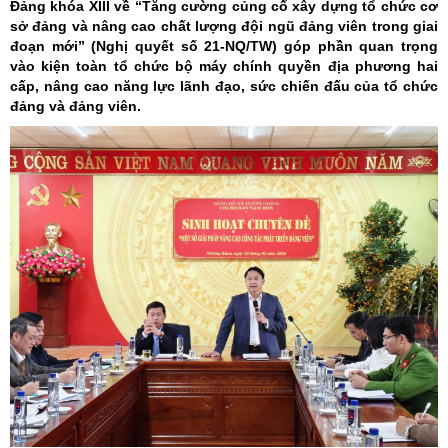
Đảng khóa XIII về “Tăng cường củng cố xây dựng tổ chức cơ
sở đảng và nâng cao chất lượng đội ngũ đảng viên trong giai
đoạn mới” (Nghị quyết số 21-NQ/TW) góp phần quan trọng
vào kiện toàn tổ chức bộ máy chính quyền địa phương hai
cấp, nâng cao năng lực lãnh đạo, sức chiến đấu của tổ chức
đảng và đảng viên.