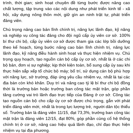
trình, thời gian; sinh hoạt chuyên đề từng bước được nâng cao
chất lượng, tập trung vào các nội dung như phát triển kinh tế - xã
hội, xây dựng nông thôn mới, giữ gìn an ninh trật tự, phát triển
đảng viên.
Chú trọng nâng cao bản lĩnh chính trị, năng lực lãnh đạo, kỹ năng
và nghiệp vụ công tác đảng cho đội ngũ cấp ủy viên cơ sở. 100%
bí thư chi bộ, cấp ủy viên cơ sở được tham gia các lớp bồi dưỡng
theo kế hoạch, từng bước nâng cao bản lĩnh chính trị, năng lực
lãnh đạo, kỹ năng điều hành sinh hoạt và thực hiện nhiệm vụ. Chú
trọng quy hoạch, tạo nguồn cán bộ cấp ủy cơ sở, nhất là ở các chi
bộ bản, đơn vị sự nghiệp; kịp thời kiện toàn, bổ sung cấp ủy sau khi
thực hiện sắp xếp tổ chức bộ máy; bố trí, sử dụng cán bộ phù hợp
với năng lực, sở trường, đáp ứng yêu cầu nhiệm vụ, nhất là tại các
địa bàn còn khó khăn. Duy trì và nâng cao tỷ lệ bí thư chi bộ đồng
thời là trưởng bản hoặc trưởng ban công tác mặt trận, góp phần
tăng cường vai trò lãnh đạo trực tiếp của Đảng ở cơ sở. Công tác
tạo nguồn cán bộ cho cấp ủy cơ sở được chú trọng, gắn với phát
triển đảng viên mới, nhất là trong lực lượng trẻ, người dân tộc thiểu
số. Trưởng bản là đảng viên 11/15, đạt 73,3%, trưởng ban công tác
mặt trận là đảng viên 12/15, đạt 80%, góp phần củng cố hệ thống
chính trị ở cơ sở, nâng cao hiệu quả lãnh đạo, chỉ đạo thực hiện
nhiệm vụ tại địa phương.