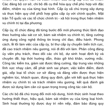
Các đảng bộ cơ sở, chi bộ đã cụ thể hóa quy chế phù hợp với đặc
điểm, nhiệm vụ của từng loại hình. Cấp ủy xã chú trọng xây dựng
và thực hiện quy chế phối hợp giữa cấp ủy với chính quyền, Mặt
trận Tổ quốc và các tổ chức chính trị - xã hội trong thực hiện nhiệm
vụ chính trị tại địa phương.
Cấp ủy, tổ chức đảng đã từng bước đổi mới phương thức lãnh đạo
theo hướng sâu sát cơ sở, bám sát nhiệm vụ chính trị, tăng cường
ứng dụng công nghệ thông tin trong chỉ đạo, điều hành. Phong
cách, lề lối làm việc của cấp ủy, bí thư cấp ủy chuyển biến tích cực,
đề cao trách nhiệm nêu gương, nói đi đôi với làm. Phân công đảng
ủy viên phụ trách, theo dõi các chi bộ, dự sinh hoạt định kỳ và
chuyên đề, kịp thời hướng dẫn, tháo gỡ khó khăn, vướng mắc.
Công tác kiểm tra, giám sát được tăng cường, tập trung vào những
lĩnh vực nhạy cảm, dễ phát sinh sai phạm; việc kiểm điểm, đánh
giá, xếp loại tổ chức cơ sở đảng và đảng viên được thực hiện
nghiêm túc, khách quan, đúng quy định, gắn với kết quả thực hiện
nhiệm vụ chính trị và trách nhiệm nêu gương, kết quả đánh giá
được sử dụng làm căn cứ quan trọng trong công tác cán bộ.
Các chi bộ đã chú trọng đổi mới nội dung, hình thức sinh hoạt theo
hướng thiết thực, hiệu quả, bám sát nhiệm vụ của từng loại hình.
Sinh hoạt thường kỳ được duy trì nền nếp, đảm bảo đúng quy