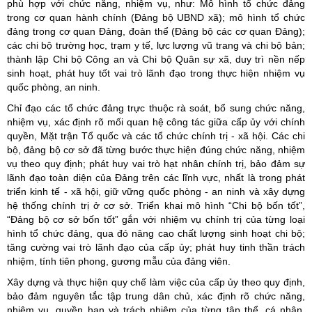
phù hợp với chức năng, nhiệm vụ, như: Mô hình tổ chức đảng
trong cơ quan hành chính (Đảng bộ UBND xã); mô hình tổ chức
đảng trong cơ quan Đảng, đoàn thể (Đảng bộ các cơ quan Đảng);
các chi bộ trường học, trạm y tế, lực lượng vũ trang và chi bộ bản;
thành lập Chi bộ Công an và Chi bộ Quân sự xã, duy trì nền nếp
sinh hoạt, phát huy tốt vai trò lãnh đạo trong thực hiện nhiệm vụ
quốc phòng, an ninh.
Chỉ đạo các tổ chức đảng trực thuộc rà soát, bổ sung chức năng,
nhiệm vụ, xác định rõ mối quan hệ công tác giữa cấp ủy với chính
quyền, Mặt trận Tổ quốc và các tổ chức chính trị - xã hội. Các chi
bộ, đảng bộ cơ sở đã từng bước thực hiện đúng chức năng, nhiệm
vụ theo quy định; phát huy vai trò hạt nhân chính trị, bảo đảm sự
lãnh đạo toàn diện của Đảng trên các lĩnh vực, nhất là trong phát
triển kinh tế - xã hội, giữ vững quốc phòng - an ninh và xây dựng
hệ thống chính trị ở cơ sở. Triển khai mô hình “Chi bộ bốn tốt”,
“Đảng bộ cơ sở bốn tốt” gắn với nhiệm vụ chính trị của từng loại
hình tổ chức đảng, qua đó nâng cao chất lượng sinh hoạt chi bộ;
tăng cường vai trò lãnh đạo của cấp ủy; phát huy tinh thần trách
nhiệm, tính tiên phong, gương mẫu của đảng viên.
Xây dựng và thực hiện quy chế làm việc của cấp ủy theo quy định,
bảo đảm nguyên tắc tập trung dân chủ, xác định rõ chức năng,
nhiệm vụ, quyền hạn và trách nhiệm của từng tập thể, cá nhân.