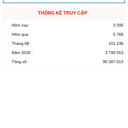
THỐNG KÊ TRUY CẬP
Hôm nay :
3.395
Hôm qua :
5.768
Tháng 08 :
101.238
Năm 2026 :
3.790.553
Tổng số :
90.307.013
CỔNG THÔNG TIN ĐIỆN TỬ TỈNH LAI CHÂU
Cơ quan chủ
Ủy ban nhân dân tỉnh Lai Châu
quản:
31/GP-TTĐT do Sở Văn hóa, Thể thao và
Giấy phép số:
Du lịch cấp 17/4/2026
Chịu trách
Hoàng Minh Hải - Chánh Văn phòng UBND
nhiệm chính:
tỉnh Lai Châu
Trụ sở:
Tầng 1,2,3 nhà B - Trung tâm Hành chính -
Điện thoại | Fax:
Chính trị tỉnh Lai Châu