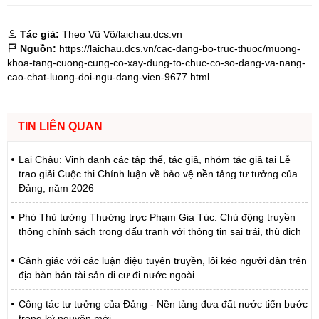
Tác giả:
Theo Vũ Võ/laichau.dcs.vn
Nguồn:
https://laichau.dcs.vn/cac-dang-bo-truc-thuoc/muong-
khoa-tang-cuong-cung-co-xay-dung-to-chuc-co-so-dang-va-nang-
cao-chat-luong-doi-ngu-dang-vien-9677.html
TIN LIÊN QUAN
Lai Châu: Vinh danh các tập thể, tác giả, nhóm tác giả tại Lễ
trao giải Cuộc thi Chính luận về bảo vệ nền tảng tư tưởng của
Đảng, năm 2026
Phó Thủ tướng Thường trực Phạm Gia Túc: Chủ động truyền
thông chính sách trong đấu tranh với thông tin sai trái, thù địch
Cảnh giác với các luận điệu tuyên truyền, lôi kéo người dân trên
địa bàn bán tài sản di cư đi nước ngoài
Công tác tư tưởng của Đảng - Nền tảng đưa đất nước tiến bước
trong kỷ nguyên mới