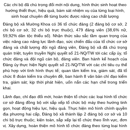
Các chi bộ đã chú trọng đổi mới nội dung, hình thức sinh hoạt theo
hướng thiết thực, hiệu quả, bám sát nhiệm vụ của từng loại hình,
sinh hoạt chuyên đề từng bước được nâng cao chất lượng
Đảng bộ xã Mường Khoa có 36 tổ chức đảng (2 đảng bộ cơ sở, 2
chi bộ cơ sở, 32 chi bộ trực thuộc), 479 đảng viên (38,6% nữ,
59,92% dân tộc thiểu số). Nhận thức sâu sắc tầm quan trọng của
việc nâng cao năng lực lãnh đạo, sức chiến đấu của tổ chức cơ sở
đảng và chất lượng đội ngũ đảng viên, Đảng bộ xã đã chú trọng
quán triệt, tuyên truyền Nghị quyết số 21-NQ/TW tới các cấp ủy, tổ
chức đảng và đội ngũ cán bộ, đảng viên. Ban hành kế hoạch của
Đảng ủy thực hiện Nghị quyết số 21-NQ/TW với các chỉ tiêu cụ thể
phù hợp với tình hình thực tế; quan tâm kiểm tra, giám sát, đã tổ
chức 8 đoàn kiểm tra chuyên đề, ban hành 8 văn bản chỉ đạo kiểm
tra, giám sát; kịp thời phát hiện, uốn nắn các hạn chế trong triển
khai.
Lãnh đạo, chỉ đạo đổi mới, hoàn thiện tổ chức các loại hình tổ chức
cơ sở đảng đồng bộ với sắp xếp tổ chức bộ máy theo hướng tinh
gọn, hoạt động hiệu lực, hiệu quả. Thực hiện mô hình chính quyền
địa phương hai cấp, Đảng bộ xã thành lập 2 đảng bộ cơ sở và 10
chi bộ trực thuộc; kiện toàn, sắp xếp lại tổ chức theo lĩnh vực, đơn
vị. Xây dựng, hoàn thiện mô hình tổ chức đảng theo từng loại hình