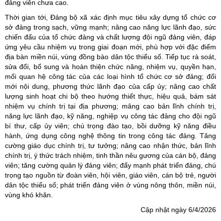
đảng viên chưa cao.
Thời gian tới, Đảng bộ xã xác định mục tiêu xây dựng tổ chức cơ
sở đảng trong sạch, vững mạnh; nâng cao năng lực lãnh đạo, sức
chiến đấu của tổ chức đảng và chất lượng đội ngũ đảng viên, đáp
ứng yêu cầu nhiệm vụ trong giai đoạn mới, phù hợp với đặc điểm
địa bàn miền núi, vùng đồng bào dân tộc thiểu số. Tiếp tục rà soát,
sửa đổi, bổ sung và hoàn thiện chức năng, nhiệm vụ, quyền hạn,
mối quan hệ công tác của các loại hình tổ chức cơ sở đảng; đổi
mới nội dung, phương thức lãnh đạo của cấp ủy; nâng cao chất
lượng sinh hoạt chi bộ theo hướng thiết thực, hiệu quả, bám sát
nhiệm vụ chính trị tại địa phương; mâng cao bản lĩnh chính trị,
năng lực lãnh đạo, kỹ năng, nghiệp vụ công tác đảng cho đội ngũ
bí thư, cấp ủy viên; chú trọng đào tạo, bồi dưỡng kỹ năng điều
hành, ứng dụng công nghệ thông tin trong công tác đảng. Tăng
cường giáo dục chính trị, tư tưởng; nâng cao nhận thức, bản lĩnh
chính trị, ý thức trách nhiệm, tinh thần nêu gương của cán bộ, đảng
viên; tăng cường quản lý đảng viên; đẩy mạnh phát triển đảng, chú
trọng tạo nguồn từ đoàn viên, hội viên, giáo viên, cán bộ trẻ, người
dân tộc thiểu số; phát triển đảng viên ở vùng nông thôn, miền núi,
vùng khó khăn.
Cập nhật ngày 6/4/2026