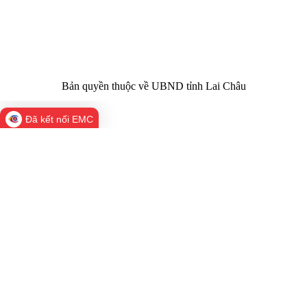
Email:
02133.876.337; 02133.876.359 |
02133.876.356
laichau@chinhphu.vn
Bản quyền thuộc về UBND tỉnh Lai Châu
Đã kết nối EMC