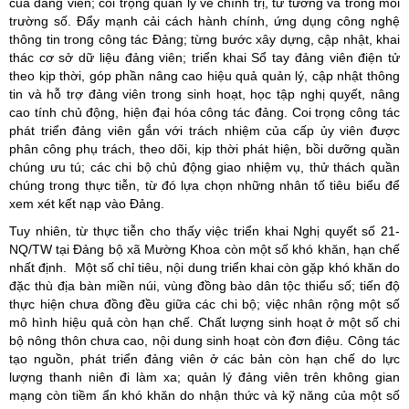
của đảng viên; coi trọng quản lý về chính trị, tư tưởng và trong môi
trường số. Đẩy mạnh cải cách hành chính, ứng dụng công nghệ
thông tin trong công tác Đảng; từng bước xây dựng, cập nhật, khai
thác cơ sở dữ liệu đảng viên; triển khai Sổ tay đảng viên điện tử
theo kịp thời, góp phần nâng cao hiệu quả quản lý, cập nhật thông
tin và hỗ trợ đảng viên trong sinh hoạt, học tập nghị quyết, nâng
cao tính chủ động, hiện đại hóa công tác đảng. Coi trọng công tác
phát triển đảng viên gắn với trách nhiệm của cấp ủy viên được
phân công phụ trách, theo dõi, kịp thời phát hiện, bồi dưỡng quần
chúng ưu tú; các chi bộ chủ động giao nhiệm vụ, thử thách quần
chúng trong thực tiễn, từ đó lựa chọn những nhân tố tiêu biểu để
xem xét kết nạp vào Đảng.
Tuy nhiên, từ thực tiễn cho thấy việc triển khai Nghị quyết số 21-
NQ/TW tại Đảng bộ xã Mường Khoa còn một số khó khăn, hạn chế
nhất định. Một số chỉ tiêu, nội dung triển khai còn gặp khó khăn do
đặc thù địa bàn miền núi, vùng đồng bào dân tộc thiểu số; tiến độ
thực hiện chưa đồng đều giữa các chi bộ; việc nhân rộng một số
mô hình hiệu quả còn hạn chế. Chất lượng sinh hoạt ở một số chi
bộ nông thôn chưa cao, nội dung sinh hoạt còn đơn điệu. Công tác
tạo nguồn, phát triển đảng viên ở các bản còn hạn chế do lực
lượng thanh niên đi làm xa; quản lý đảng viên trên không gian
mạng còn tiềm ẩn khó khăn do nhận thức và kỹ năng của một số