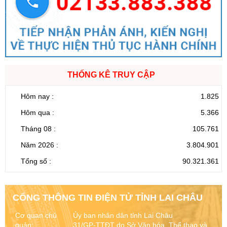
THỐNG KÊ TRUY CẬP
Hôm nay :
1.825
Hôm qua :
5.366
Tháng 08 :
105.761
Năm 2026 :
3.804.901
Tổng số :
90.321.361
CỔNG THÔNG TIN ĐIỆN TỬ TỈNH LAI CHÂU
Cơ quan chủ
Ủy ban nhân dân tỉnh Lai Châu
quản:
31/GP-TTĐT do Sở Văn hóa, Thể thao và