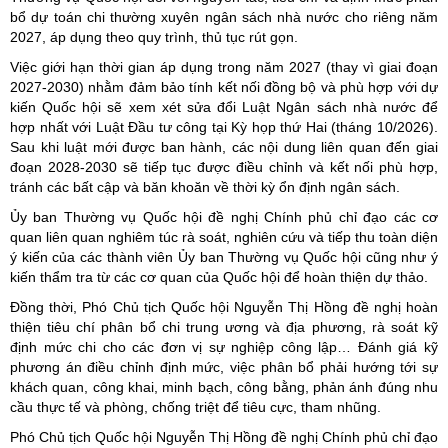
bổ dự toán chi thường xuyên ngân sách nhà nước cho riêng năm
2027, áp dụng theo quy trình, thủ tục rút gọn.
Việc giới hạn thời gian áp dụng trong năm 2027 (thay vì giai đoạn
2027-2030) nhằm đảm bảo tính kết nối đồng bộ và phù hợp với dự
kiến Quốc hội sẽ xem xét sửa đổi Luật Ngân sách nhà nước để
hợp nhất với Luật Đầu tư công tại Kỳ họp thứ Hai (tháng 10/2026).
Sau khi luật mới được ban hành, các nội dung liên quan đến giai
đoạn 2028-2030 sẽ tiếp tục được điều chỉnh và kết nối phù hợp,
tránh các bất cập và băn khoăn về thời kỳ ổn định ngân sách.
Ủy ban Thường vụ Quốc hội đề nghị Chính phủ chỉ đạo các cơ
quan liên quan nghiêm túc rà soát, nghiên cứu và tiếp thu toàn diện
ý kiến của các thành viên Ủy ban Thường vụ Quốc hội cũng như ý
kiến thẩm tra từ các cơ quan của Quốc hội để hoàn thiện dự thảo.
Đồng thời, Phó Chủ tịch Quốc hội Nguyễn Thị Hồng đề nghị hoàn
thiện tiêu chí phân bổ chi trung ương và địa phương, rà soát kỹ
định mức chi cho các đơn vị sự nghiệp công lập… Đánh giá kỹ
phương án điều chỉnh định mức, việc phân bổ phải hướng tới sự
khách quan, công khai, minh bạch, công bằng, phản ánh đúng nhu
cầu thực tế và phòng, chống triệt để tiêu cực, tham nhũng.
Phó Chủ tịch Quốc hội Nguyễn Thị Hồng đề nghị Chính phủ chỉ đạo