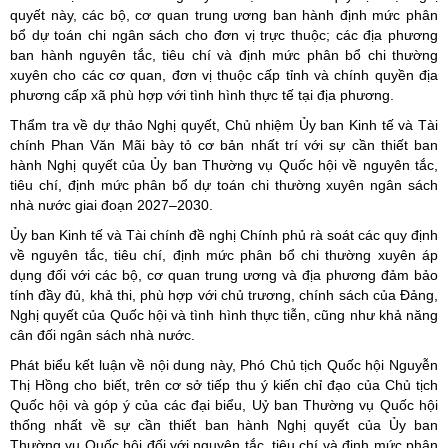
quyết này, các bộ, cơ quan trung ương ban hành định mức phân
bổ dự toán chi ngân sách cho đơn vị trực thuộc; các địa phương
ban hành nguyên tắc, tiêu chí và định mức phân bổ chi thường
xuyên cho các cơ quan, đơn vị thuộc cấp tỉnh và chính quyền địa
phương cấp xã phù hợp với tình hình thực tế tại địa phương.
Thẩm tra về dự thảo Nghị quyết, Chủ nhiệm Ủy ban Kinh tế và Tài
chính Phan Văn Mãi bày tỏ cơ bản nhất trí với sự cần thiết ban
hành Nghị quyết của Ủy ban Thường vụ Quốc hội về nguyên tắc,
tiêu chí, định mức phân bổ dự toán chi thường xuyên ngân sách
nhà nước giai đoạn 2027–2030.
Ủy ban Kinh tế và Tài chính đề nghị Chính phủ rà soát các quy định
về nguyên tắc, tiêu chí, định mức phân bổ chi thường xuyên áp
dụng đối với các bộ, cơ quan trung ương và địa phương đảm bảo
tính đầy đủ, khả thi, phù hợp với chủ trương, chính sách của Đảng,
Nghị quyết của Quốc hội và tình hình thực tiễn, cũng như khả năng
cân đối ngân sách nhà nước.
Phát biểu kết luận về nội dung này, Phó Chủ tịch Quốc hội Nguyễn
Thị Hồng cho biết, trên cơ sở tiếp thu ý kiến chỉ đạo của Chủ tịch
Quốc hội và góp ý của các đại biểu, Uỷ ban Thường vụ Quốc hội
thống nhất về sự cần thiết ban hành Nghị quyết của Ủy ban
Thường vụ Quốc hội đối với nguyên tắc, tiêu chí và định mức phân