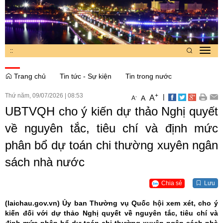
:
:
Toggl
navig
Trang chủ
Tin tức - Sự kiện
Tin trong nước
Thứ năm, 09/07/2026
|
08:53
+
|
A
-
A
A
UBTVQH cho ý kiến dự thảo Nghị quyết
về nguyên tắc, tiêu chí và định mức
phân bổ dự toán chi thường xuyên ngân
sách nhà nước
Chia sẻ
Lưu
(laichau.gov.vn)
Ủy ban Thường vụ Quốc hội xem xét, cho ý
kiến đối với dự thảo Nghị quyết về nguyên tắc, tiêu chí và