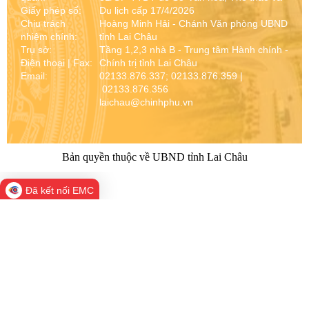
Giấy phép số:
Du lịch cấp 17/4/2026
Chịu trách
Hoàng Minh Hải - Chánh Văn phòng UBND
nhiệm chính:
tỉnh Lai Châu
Trụ sở:
Tầng 1,2,3 nhà B - Trung tâm Hành chính -
Điện thoại | Fax:
Chính trị tỉnh Lai Châu
Email:
02133.876.337; 02133.876.359 |
02133.876.356
laichau@chinhphu.vn
Bản quyền thuộc về UBND tỉnh Lai Châu
Đã kết nối EMC