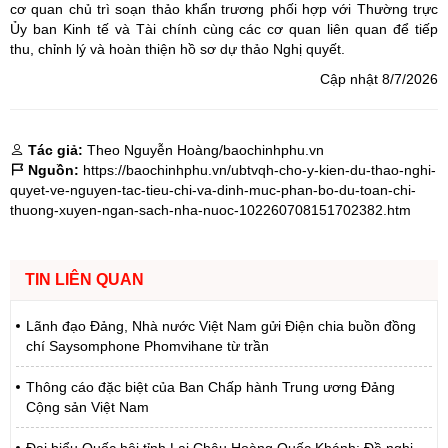
cơ quan chủ trì soạn thảo khẩn trương phối hợp với Thường trực
Ủy ban Kinh tế và Tài chính cùng các cơ quan liên quan để tiếp
thu, chỉnh lý và hoàn thiện hồ sơ dự thảo Nghị quyết.
Cập nhật 8/7/2026
Tác giả:
Theo Nguyễn Hoàng/baochinhphu.vn
Nguồn:
https://baochinhphu.vn/ubtvqh-cho-y-kien-du-thao-nghi-
quyet-ve-nguyen-tac-tieu-chi-va-dinh-muc-phan-bo-du-toan-chi-
thuong-xuyen-ngan-sach-nha-nuoc-102260708151702382.htm
TIN LIÊN QUAN
Lãnh đạo Đảng, Nhà nước Việt Nam gửi Điện chia buồn đồng
chí Saysomphone Phomvihane từ trần
Thông cáo đặc biệt của Ban Chấp hành Trung ương Đảng
Cộng sản Việt Nam