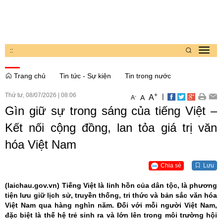
:
:
Toggl
navig
Trang chủ
Tin tức - Sự kiện
Tin trong nước
Thứ tư, 08/07/2026
|
08:06
+
|
A
-
A
A
Gìn giữ sự trong sáng của tiếng Việt –
Kết nối cộng đồng, lan tỏa giá trị văn
hóa Việt Nam
Chia sẻ
Lưu
(laichau.gov.vn)
Tiếng Việt là linh hồn của dân tộc, là phương
tiện lưu giữ lịch sử, truyền thống, tri thức và bản sắc văn hóa
Việt Nam qua hàng nghìn năm. Đối với mỗi người Việt Nam,
đặc biệt là thế hệ trẻ sinh ra và lớn lên trong môi trường hội