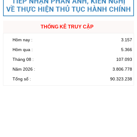
THỐNG KÊ TRUY CẬP
Hôm nay :
3.157
Hôm qua :
5.366
Tháng 08 :
107.093
Năm 2026 :
3.806.778
Tổng số :
90.323.238
CỔNG THÔNG TIN ĐIỆN TỬ TỈNH LAI CHÂU
Cơ quan chủ
Ủy ban nhân dân tỉnh Lai Châu
quản:
31/GP-TTĐT do Sở Văn hóa, Thể thao và
Giấy phép số:
Du lịch cấp 17/4/2026
Chịu trách
Hoàng Minh Hải - Chánh Văn phòng UBND
nhiệm chính:
tỉnh Lai Châu