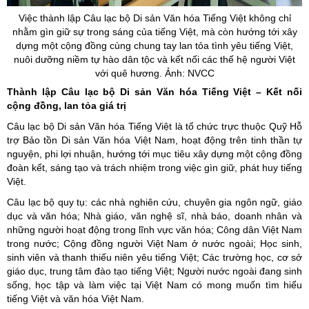
Việc thành lập Câu lạc bộ Di sản Văn hóa Tiếng Việt không chỉ
nhằm gìn giữ sự trong sáng của tiếng Việt, mà còn hướng tới xây
dựng một cộng đồng cùng chung tay lan tỏa tình yêu tiếng Việt,
nuôi dưỡng niềm tự hào dân tộc và kết nối các thế hệ người Việt
với quê hương. Ảnh: NVCC
Thành lập Câu lạc bộ Di sản Văn hóa Tiếng Việt – Kết nối
cộng đồng, lan tỏa giá trị
Câu lạc bộ Di sản Văn hóa Tiếng Việt là tổ chức trực thuộc Quỹ Hỗ
trợ Bảo tồn Di sản Văn hóa Việt Nam, hoạt động trên tinh thần tự
nguyện, phi lợi nhuận, hướng tới mục tiêu xây dựng một cộng đồng
đoàn kết, sáng tạo và trách nhiệm trong việc gìn giữ, phát huy tiếng
Việt.
Câu lạc bộ quy tụ: các nhà nghiên cứu, chuyên gia ngôn ngữ, giáo
dục và văn hóa; Nhà giáo, văn nghệ sĩ, nhà báo, doanh nhân và
những người hoạt động trong lĩnh vực văn hóa; Công dân Việt Nam
trong nước; Cộng đồng người Việt Nam ở nước ngoài; Học sinh,
sinh viên và thanh thiếu niên yêu tiếng Việt; Các trường học, cơ sở
giáo dục, trung tâm đào tạo tiếng Việt; Người nước ngoài đang sinh
sống, học tập và làm việc tại Việt Nam có mong muốn tìm hiểu
tiếng Việt và văn hóa Việt Nam.