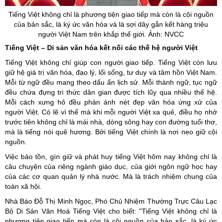
Tiếng Việt không chỉ là phương tiện giao tiếp mà còn là cội nguồn
của bản sắc, là ký ức văn hóa và là sợi dây gắn kết hàng triệu
người Việt Nam trên khắp thế giới. Ảnh: NVCC
Tiếng Việt – Di sản văn hóa kết nối các thế hệ người Việt
Tiếng Việt không chỉ giúp con người giao tiếp. Tiếng Việt còn lưu
giữ hệ giá trị văn hóa, đạo lý, lối sống, tư duy và tâm hồn Việt Nam.
Mỗi từ ngữ đều mang theo dấu ấn lịch sử. Mỗi thành ngữ, tục ngữ
đều chứa đựng tri thức dân gian được tích lũy qua nhiều thế hệ.
Mỗi cách xưng hô đều phản ánh nét đẹp văn hóa ứng xử của
người Việt. Có lẽ vì thế mà khi mỗi người Việt xa quê, điều họ nhớ
trước tiên không chỉ là mái nhà, dòng sông hay con đường tuổi thơ,
mà là tiếng nói quê hương. Bởi tiếng Việt chính là nơi neo giữ cội
nguồn.
Việc bảo tồn, gìn giữ và phát huy tiếng Việt hôm nay không chỉ là
câu chuyện của riêng ngành giáo dục, của giới ngôn ngữ học hay
của các cơ quan quản lý nhà nước. Mà là trách nhiệm chung của
toàn xã hội.
Nhà Báo Đỗ Thị Minh Ngọc, Phó Chủ Nhiệm Thường Trực Câu Lạc
Bộ Di Sản Văn Hoá Tiếng Việt cho biết: "Tiếng Việt không chỉ là
phương tiện giao tiếp mà còn là cội nguồn của bản sắc, là ký ức