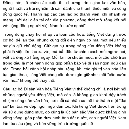
Đồng thời, tổ chức các cuộc thi, chương trình giao lưu văn hóa,
nghệ thuật và trải nghiệm di sản dành cho thanh thiếu niên và cộng
đồng quốc tế. Thành lập các câu lạc bộ thành viên, chi nhánh và
mạng lưới đại diện tại các địa phương, đồng thời mở rộng kết nối
với cộng đồng người Việt Nam ở nước ngoài".
Trong dòng chảy hội nhập và toàn cầu hóa, tiếng Việt đứng trước
cơ hội để lan tỏa, nhưng cũng đối diện nguy cơ mai một nếu thiếu
sự gìn giữ chủ động. Giữ gìn sự trong sáng của tiếng Việt không
phải là việc lớn lao xa vời, mà bắt đầu từ chính cách mỗi người nói,
viết và ứng xử hằng ngày. Mỗi lời nói chuẩn mực, mỗi câu chữ trân
trọng đều là một hành động góp phần bảo vệ di sản ngôn ngữ dân
tộc. Trong bối cảnh hội nhập sâu rộng, khi các giá trị văn hóa liên
tục giao thoa, tiếng Việt càng cần được gìn giữ như một "căn cước
văn hóa" không thể thay thế.
Câu lạc bộ Di sản Văn hóa Tiếng Việt vì thế không chỉ là nơi kết nối
những người yêu tiếng Việt, mà còn là không gian khơi dậy trách
nhiệm công dân văn hóa, nơi mỗi cá nhân có thể trở thành một "đại
sứ" lan tỏa vẻ đẹp ngôn ngữ dân tộc. Khi tiếng Việt được trân trọng
và sử dụng đúng mực, đó cũng là lúc bản sắc Việt được khẳng định
vững vàng, góp phần đưa hình ảnh đất nước, con người Việt Nam
lan tỏa sâu rộng và bền vững trên trường quốc tế.