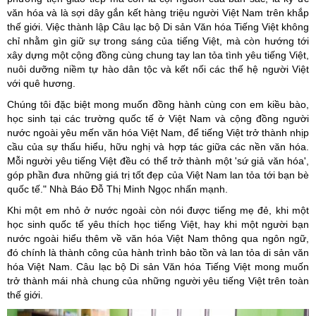
văn hóa và là sợi dây gắn kết hàng triệu người Việt Nam trên khắp
thế giới. Việc thành lập Câu lạc bộ Di sản Văn hóa Tiếng Việt không
chỉ nhằm gìn giữ sự trong sáng của tiếng Việt, mà còn hướng tới
xây dựng một cộng đồng cùng chung tay lan tỏa tình yêu tiếng Việt,
nuôi dưỡng niềm tự hào dân tộc và kết nối các thế hệ người Việt
với quê hương.
Chúng tôi đặc biệt mong muốn đồng hành cùng con em kiều bào,
học sinh tại các trường quốc tế ở Việt Nam và cộng đồng người
nước ngoài yêu mến văn hóa Việt Nam, để tiếng Việt trở thành nhịp
cầu của sự thấu hiểu, hữu nghị và hợp tác giữa các nền văn hóa.
Mỗi người yêu tiếng Việt đều có thể trở thành một 'sứ giả văn hóa',
góp phần đưa những giá trị tốt đẹp của Việt Nam lan tỏa tới bạn bè
quốc tế." Nhà Báo Đỗ Thị Minh Ngọc nhấn mạnh.
Khi một em nhỏ ở nước ngoài còn nói được tiếng mẹ đẻ, khi một
học sinh quốc tế yêu thích học tiếng Việt, hay khi một người bạn
nước ngoài hiểu thêm về văn hóa Việt Nam thông qua ngôn ngữ,
đó chính là thành công của hành trình bảo tồn và lan tỏa di sản văn
hóa Việt Nam. Câu lạc bộ Di sản Văn hóa Tiếng Việt mong muốn
trở thành mái nhà chung của những người yêu tiếng Việt trên toàn
thế giới.