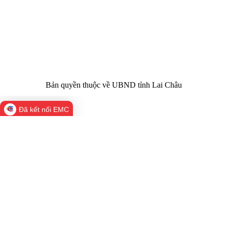
Trụ sở:
Tầng 1,2,3 nhà B - Trung tâm Hành chính -
Điện thoại | Fax:
Chính trị tỉnh Lai Châu
Email:
02133.876.337; 02133.876.359 |
02133.876.356
laichau@chinhphu.vn
Bản quyền thuộc về UBND tỉnh Lai Châu
Đã kết nối EMC