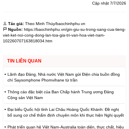
Cập nhật 7/7/2026
Tác giả:
Theo Minh Thúy/baochinhphu.vn
Nguồn:
https://baochinhphu.vn/gin-giu-su-trong-sang-cua-tieng-
viet-ket-noi-cong-dong-lan-toa-gia-tri-van-hoa-viet-nam-
102260707163818034.htm
TIN LIÊN QUAN
Lãnh đạo Đảng, Nhà nước Việt Nam gửi Điện chia buồn đồng
chí Saysomphone Phomvihane từ trần
Thông cáo đặc biệt của Ban Chấp hành Trung ương Đảng
Cộng sản Việt Nam
Đại biểu Quốc hội tỉnh Lai Châu Hoàng Quốc Khánh: Đề nghị
bổ sung cơ chế thẩm định chuyên môn khi thực hiện Nghị quyết
Phát triển quan hệ Việt Nam-Australia toàn diện, thực chất, hiệu