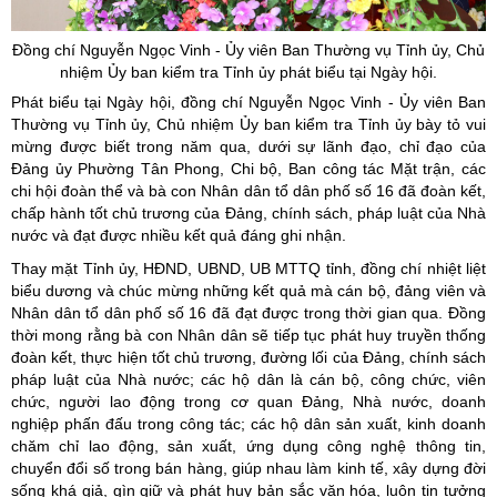
Đồng chí Nguyễn Ngọc Vinh -
Ủy
viên Ban Thường vụ Tỉnh
ủy
, Chủ
nhiệm
Ủy
ban kiểm tra Tỉnh
ủy phát biểu tại Ngày hội.
Phát biểu tại Ngày hội, đồng chí Nguyễn Ngọc Vinh - Ủy viên Ban
Thường vụ Tỉnh ủy, Chủ nhiệm Ủy ban kiểm tra Tỉnh ủy bày tỏ vui
mừng được biết trong năm qua, dưới sự lãnh đạo, chỉ đạo của
Đảng ủy Phường Tân Phong, Chi bộ, Ban công tác Mặt trận, các
chi hội đoàn thể và bà con Nhân dân tổ dân phố số 16 đã đoàn kết,
chấp hành tốt chủ trương của Đảng, chính sách, pháp luật của Nhà
nước và đạt được nhiều kết quả đáng ghi nhận.
Thay mặt Tỉnh ủy, HĐND, UBND, UB MTTQ tỉnh, đồng chí nhiệt liệt
biểu dương và chúc mừng những kết quả mà cán bộ, đảng viên và
Nhân dân tổ dân phố số 16 đã đạt được trong thời gian qua. Đồng
thời mong rằng bà con Nhân dân sẽ tiếp tục phát huy truyền thống
đoàn kết, thực hiện tốt chủ trương, đường lối của Đảng, chính sách
pháp luật của Nhà nước; các hộ dân là cán bộ, công chức, viên
chức, người lao động trong cơ quan Đảng, Nhà nước, doanh
nghiệp phấn đấu trong công tác; các hộ dân sản xuất, kinh doanh
chăm chỉ lao động, sản xuất, ứng dụng công nghệ thông tin,
chuyển đổi số trong bán hàng, giúp nhau làm kinh tế, xây dựng đời
sống khá giả, gìn giữ và phát huy bản sắc văn hóa, luôn tin tưởng