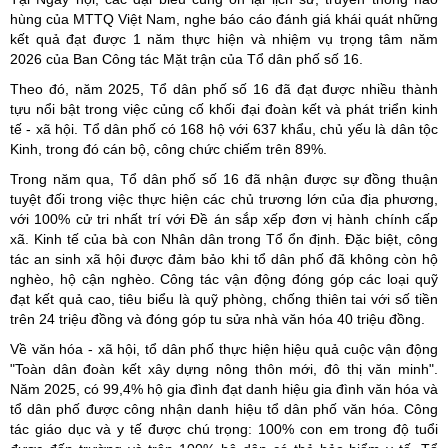
hùng của MTTQ Việt Nam, nghe báo cáo đánh giá khái quát những
kết quả đạt được 1 năm thực hiện và nhiệm vụ trọng tâm năm
2026 của Ban Công tác Mặt trận của Tổ dân phố số 16.
Theo đó, năm 2025, Tổ dân phố số 16 đã đạt được nhiều thành
tựu nổi bật trong việc củng cố khối đại đoàn kết và phát triển kinh
tế - xã hội. Tổ dân phố có 168 hộ với 637 khẩu, chủ yếu là dân tộc
Kinh, trong đó cán bộ, công chức chiếm trên 89%.
Trong năm qua, Tổ dân phố số 16 đã nhận được sự đồng thuận
tuyệt đối trong việc thực hiện các chủ trương lớn của địa phương,
với 100% cử tri nhất trí với Đề án sắp xếp đơn vị hành chính cấp
xã. Kinh tế của bà con Nhân dân trong Tổ ổn định. Đặc biệt, công
tác an sinh xã hội được đảm bảo khi tổ dân phố đã không còn hộ
nghèo, hộ cận nghèo. Công tác vận động đóng góp các loại quỹ
đạt kết quả cao, tiêu biểu là quỹ phòng, chống thiên tai với số tiền
trên 24 triệu đồng và đóng góp tu sửa nhà văn hóa 40 triệu đồng.
Về văn hóa - xã hội, tổ dân phố thực hiện hiệu quả cuộc vận động
"Toàn dân đoàn kết xây dựng nông thôn mới, đô thị văn minh".
Năm 2025, có 99,4% hộ gia đình đạt danh hiệu gia đình văn hóa và
tổ dân phố được công nhận danh hiệu tổ dân phố văn hóa. Công
tác giáo dục và y tế được chú trọng: 100% con em trong độ tuổi