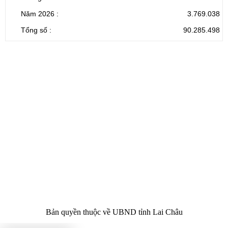
Năm 2026 :
3.769.038
Tổng số :
90.285.498
CỔNG THÔNG TIN ĐIỆN TỬ TỈNH LAI CHÂU
Cơ quan chủ
Ủy ban nhân dân tỉnh Lai Châu
quản:
31/GP-TTĐT do Sở Văn hóa, Thể thao và
Giấy phép số:
Du lịch cấp 17/4/2026
Chịu trách
Hoàng Minh Hải - Chánh Văn phòng UBND
nhiệm chính:
tỉnh Lai Châu
Trụ sở:
Tầng 1,2,3 nhà B - Trung tâm Hành chính -
Điện thoại | Fax:
Chính trị tỉnh Lai Châu
Email:
02133.876.337; 02133.876.359 |
02133.876.356
laichau@chinhphu.vn
Bản quyền thuộc về UBND tỉnh Lai Châu