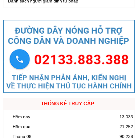
Danh sách người giám định tư pháp
THỐNG KÊ TRUY CẬP
Hôm nay :
13.033
Hôm qua :
21.252
Tháng 08 :
90.238