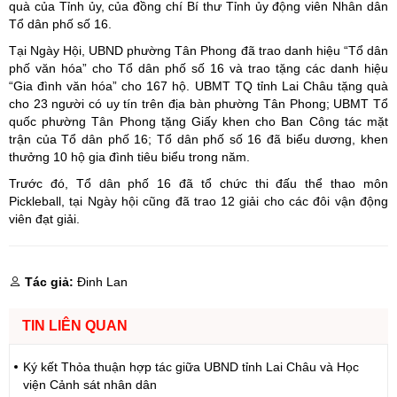
quà của Tỉnh ủy, của đồng chí Bí thư Tỉnh ủy động viên Nhân dân
Tổ dân phố số 16.
Tại Ngày Hội, UBND phường Tân Phong đã trao danh hiệu “Tổ dân
phố văn hóa” cho Tổ dân phố số 16 và trao tặng các danh hiệu
“Gia đình văn hóa” cho 167 hộ. UBMT TQ tỉnh Lai Châu tặng quà
cho 23 người có uy tín trên địa bàn phường Tân Phong; UBMT Tổ
quốc phường Tân Phong tặng Giấy khen cho Ban Công tác mặt
trận của Tổ dân phố 16; Tổ dân phố số 16 đã biểu dương, khen
thưởng 10 hộ gia đình tiêu biểu trong năm.
Trước đó, Tổ dân phố 16 đã tổ chức thi đấu thể thao môn
Pickleball, tại Ngày hội cũng đã trao 12 giải cho các đôi vận động
viên đạt giải.
Tác giả:
Đinh Lan
TIN LIÊN QUAN
Ký kết Thỏa thuận hợp tác giữa UBND tỉnh Lai Châu và Học
viện Cảnh sát nhân dân