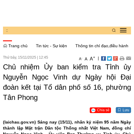
:
:
Toggl
navig
Trang chủ
Tin tức - Sự kiện
Thông tin chỉ đạo,điều hành
Thứ bảy, 15/11/2025
|
12:45
+
|
A
-
A
A
Chủ nhiệm Ủy ban kiểm tra Tỉnh ủy
Nguyễn Ngọc Vinh dự Ngày hội Đại
đoàn kết tại Tổ dân phố số 16, phường
Tân Phong
Chia sẻ
Lưu
(laichau.gov.vn)
Sáng nay (15/11), nhân kỷ niệm 95 năm Ngày
thành lập Mặt trận Dân tộc Thống nhất Việt Nam, đồng chí