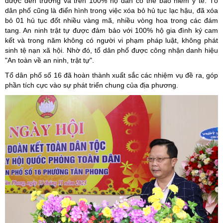
được đến trường và trên 100% hộ dân có thẻ bảo hiểm y tế. Tổ
dân phố cũng là điển hình trong việc xóa bỏ hủ tục lạc hậu, đã xóa
bỏ 01 hủ tục đốt nhiều vàng mã, nhiều vòng hoa trong các đám
tang. An ninh trật tự được đảm bảo với 100% hộ gia đình ký cam
kết và trong năm không có người vi phạm pháp luật, không phát
sinh tệ nạn xã hội. Nhờ đó, tổ dân phố được công nhận danh hiệu
"An toàn về an ninh, trật tự".
Tổ dân phố số 16 đã hoàn thành xuất sắc các nhiệm vụ đề ra, góp
phần tích cực vào sự phát triển chung của địa phương.