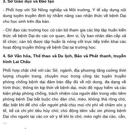
3. Sở Giáo dục và Đào tạo
- Phối hợp với Sở Nông nghiệp và Môi trường, Y tế xây dựng nội
dung tuyên truyền định kỳ nhằm nâng cao nhận thức về bệnh Dại
cho học sinh trên địa bàn.
- Chỉ đạo các trường học cử cán bộ tham gia các lớp tập huấn kiến
thức về bệnh Dại do các cơ quan, đơn vị, Ủy ban nhân dân cấp xã
tổ chức; cán bộ được tập huấn là nòng cốt trực tiếp triển khai các
hoạt động truyền thông về bệnh Dại tại trường học.
4. Sở Văn hóa, Thể thao và Du lịch, Báo và Phát thanh, truyền
hình Lai Châu
Phối hợp chặt chẽ với các Sở, ngành, địa phương tăng cường thời
lượng chuyên trang, chuyên mục trong công tác tuyên truyền
phòng chống bệnh dại đảm bảo đầy đủ về nội dung, đa dạng về
hình thức; thông tin kịp thời về bệnh dại, mức độ nguy hiểm và các
biện pháp phòng chống, trách nhiệm của người dân trong việc tiêm
phòng bệnh Dại bắt buộc cho đàn chó, mèo, không thả rông chó,
đặc biệt khi để chó cắn người phải chịu mọi chi phí về chăm sóc y
tế, kể cả chi phí tiêu hủy chó; chủ động tiêm vắc xin phòng bệnh
Dại cho người tại các cơ sở y tế khi bị chó, mèo nghi dại cào, cắn,
…