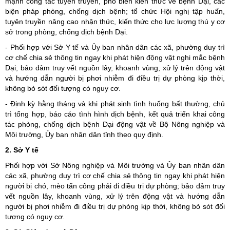
mạnh công tác tuyên truyền, phổ biến kiến thức về bệnh Dại, các
biện pháp phòng, chống dịch bệnh; tổ chức Hội nghị tập huấn,
tuyên truyền nâng cao nhận thức, kiến thức cho lực lượng thú y cơ
sở trong phòng, chống dịch bệnh Dại.
- Phối hợp với Sở Y tế và Ủy ban nhân dân các xã, phường duy trì
cơ chế chia sẻ thông tin ngay khi phát hiện động vật nghi mắc bệnh
Dại; bảo đảm truy vết nguồn lây, khoanh vùng, xử lý trên động vật
và hướng dẫn người bị phơi nhiễm đi điều trị dự phòng kịp thời,
không bỏ sót đối tượng có nguy cơ.
- Định kỳ hằng tháng và khi phát sinh tình huống bất thường, chủ
trì tổng hợp, báo cáo tình hình dịch bệnh, kết quả triển khai công
tác phòng, chống dịch bệnh Dại động vật về Bộ Nông nghiệp và
Môi trường, Ủy ban nhân dân tỉnh theo quy định.
2. Sở Y tế
Phối hợp với Sở Nông nghiệp và Môi trường và Ủy ban nhân dân
các xã, phường duy trì cơ chế chia sẻ thông tin ngay khi phát hiện
người bị chó, mèo tấn công phải đi điều trị dự phòng; bảo đảm truy
vết nguồn lây, khoanh vùng, xử lý trên động vật và hướng dẫn
người bị phơi nhiễm đi điều trị dự phòng kịp thời, không bỏ sót đối
tượng có nguy cơ.