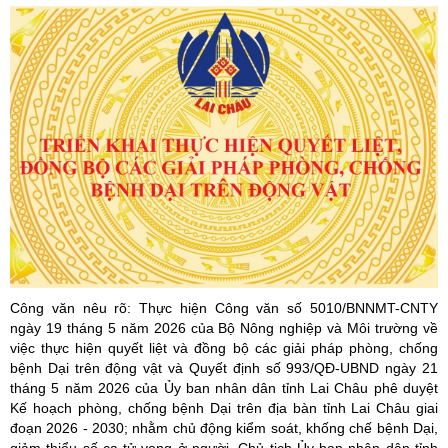
Công văn nêu rõ: Thực hiện Công văn số 5010/BNNMT-CNTY
ngày 19 tháng 5 năm 2026 của Bộ Nông nghiệp và Môi trường về
việc thực hiện quyết liệt và đồng bộ các giải pháp phòng, chống
bệnh Dại trên động vật và Quyết định số 993/QĐ-UBND ngày 21
tháng 5 năm 2026 của Ủy ban nhân dân tỉnh Lai Châu phê duyệt
Kế hoạch phòng, chống bệnh Dại trên địa bàn tỉnh Lai Châu giai
đoạn 2026 - 2030; nhằm chủ động kiểm soát, khống chế bệnh Dại,
giảm thiểu số ca tử vong ở người, Chủ tịch Ủy ban nhân dân tỉnh