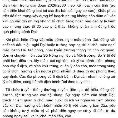
diện tiêm trong giai đoạn 2026-2030 theo Kế hoạch của tỉnh (ưu
tiên triển khai đồng loạt tại các địa bàn có nguy cơ cao). Khắc phục
triệt để tình trạng xây dựng kế hoạch nhưng không bảo đảm đủ vắc
xin; có vắc xin nhưng không tổ chức tiêm; hoặc báo cáo tỷ lệ tiêm
cao nhưng thực tế độ bao phủ thấp, không phản ánh đúng hiệu
quả phòng bệnh Dại.
- Khi phát hiện động vật mắc bệnh, nghi mắc bệnh Dại, động vật
chết có dấu hiệu nghi Dại hoặc trường hợp người bị chó, mèo nghi
mắc bệnh Dại tấn công, phải khẩn trương thông tin cho cơ quan,
đơn vị chuyên môn của Sở Nông nghiệp và Môi trường, Sở Y tế để
phối hợp điều tra, lấy mẫu, xét nghiệm, xử lý ca bệnh, tiêm phòng
bao vây ổ dịch, vệ sinh khử trùng, quản lý đàn chó, mèo trong vùng
có ổ dịch, hướng dẫn người phơi nhiễm đi điều trị dự phòng theo
quy định. Các địa phương có ổ dịch bệnh Dại cần nhanh chóng xử
lý dứt điểm, công bố hết dịch bệnh Dại theo quy định.
- Tổ chức truyền thông thường xuyên, liên tục, dễ hiểu, đúng đối
tượng, tập trung vào các nội dung: Sự nguy hiểm của bệnh Dại;
trách nhiệm quản lý chó, mèo nuôi; lợi ích và nghĩa vụ tiêm phòng
vắc xin Dại; hướng dẫn bệnh nhân xử lý vết thương ban đầu; yêu
cầu không tự ý chữa trị và phải đến ngay cơ sở y tế điều trị dự
phòng ngay sau khi bị chó, mèo cắn, cào.