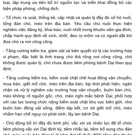
loại, tập trung ưu tiên bố trí nguồn lực và triển khai đồng bộ các
biện pháp phòng, chống dịch.
- Tổ chức rà soát, thống kê, cập nhật và quản lý đầy đủ số hộ nuôi,
tổng đàn chó, mèo trên địa bàn. Yêu cầu chủ nuôi thực hiện
nghiêm việc đăng ký, khai báo; nuôi nhốt trong khuôn viên gia đình;
chấp hành quy định về xích, nhốt, đeo rọ mõm và có người dắt khi
đưa chó ra nơi công cộng.
- Tăng cường kiểm tra, giám sát và kiên quyết xử lý các trường hợp
vi phạm, đặc biệt là tình trạng chó thả rông nơi công cộng, chó
không được quản lý, chó chưa được tiêm phòng bệnh Dại theo quy
định.
- Tăng cường kiểm tra, kiểm soát chặt chẽ hoạt động vận chuyển,
mua bán, giết mổ chó, mèo trên địa bàn; kịp thời phát hiện, ngăn
chặn và xử lý nghiêm các trường hợp vận chuyển, buôn bán chó,
mèo không rõ nguồn gốc, chó, mèo nghi mắc bệnh Dại; phối hợp
với các lực lượng chức năng kiểm soát chặt khu vực biên giới, chợ
buôn bán động vật sống, điểm tập kết, cơ sở giết mổ chó, mèo
nhằm hạn chế nguy cơ phát sinh, lây lan bệnh Dại.
- Chủ động bố trí đầy đủ kinh phí, vắc xin và nhân lực để tổ chức
tiêm phòng vắc xin Dại định kỳ, tiêm nhắc lại, tiêm bổ sung cho đàn
chó, mèo nuôi, bảo đảm tỷ lệ tiêm đạt tối thiểu 80% tổng đàn thuộc