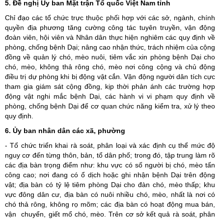
5. Đề nghị Ủy ban Mặt trận Tổ quốc Việt Nam tỉnh
Chỉ đạo các tổ chức trực thuộc phối hợp với các sở, ngành, chính
quyền địa phương tăng cường công tác tuyên truyền, vận động
đoàn viên, hội viên và Nhân dân thực hiện nghiêm các quy định về
phòng, chống bệnh Dại; nâng cao nhận thức, trách nhiệm của cộng
đồng về quản lý chó, mèo nuôi, tiêm vắc xin phòng bệnh Dại cho
chó, mèo, không thả rông chó, mèo nơi công cộng và chủ động
điều trị dự phòng khi bị động vật cắn. Vận động người dân tích cực
tham gia giám sát cộng đồng, kịp thời phản ánh các trường hợp
động vật nghi mắc bệnh Dại, các hành vi vi phạm quy định về
phòng, chống bệnh Dại để cơ quan chức năng kiểm tra, xử lý theo
quy định.
6. Ủy ban nhân dân các xã, phường
- Tổ chức triển khai rà soát, phân loại và xác định cụ thể mức độ
nguy cơ đến từng thôn, bản, tổ dân phố; trong đó, tập trung làm rõ
các địa bàn trọng điểm như: khu vực có số người bị chó, mèo tấn
công cao; nơi đang có ổ dịch hoặc ghi nhận bệnh Dại trên động
vật; địa bàn có tỷ lệ tiêm phòng Dại cho đàn chó, mèo thấp; khu
vực đông dân cư, địa bàn có nuôi nhiều chó, mèo, nhất là nơi có
chó thả rông, không rọ mõm; các địa bàn có hoạt động mua bán,
vận chuyển, giết mổ chó, mèo. Trên cơ sở kết quả rà soát, phân