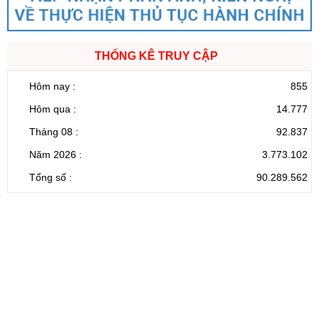
THỐNG KÊ TRUY CẬP
Hôm nay :
855
Hôm qua :
14.777
Tháng 08 :
92.837
Năm 2026 :
3.773.102
Tổng số :
90.289.562
CỔNG THÔNG TIN ĐIỆN TỬ TỈNH LAI CHÂU
Cơ quan chủ
Ủy ban nhân dân tỉnh Lai Châu
quản:
31/GP-TTĐT do Sở Văn hóa, Thể thao và
Giấy phép số:
Du lịch cấp 17/4/2026
Chịu trách
Hoàng Minh Hải - Chánh Văn phòng UBND
nhiệm chính:
tỉnh Lai Châu