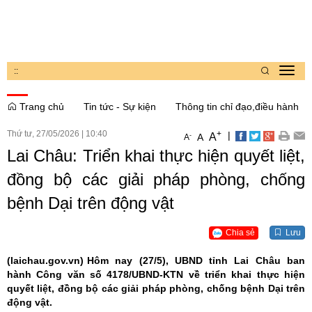
:
:
Toggl
navig
Trang chủ
Tin tức - Sự kiện
Thông tin chỉ đạo,điều hành
Thứ tư, 27/05/2026
|
10:40
+
|
A
-
A
A
Lai Châu: Triển khai thực hiện quyết liệt,
đồng bộ các giải pháp phòng, chống
bệnh Dại trên động vật
Chia sẻ
Lưu
(laichau.gov.vn)
Hôm nay (27/5), UBND tỉnh Lai Châu ban
hành Công văn số 4178/UBND-KTN về triển khai thực hiện
quyết liệt, đồng bộ các giải pháp phòng, chống bệnh Dại trên
động vật.