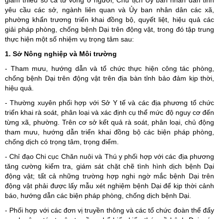
yêu cầu các sở, ngành liên quan và Ủy ban nhân dân các xã,
phường khẩn trương triển khai đồng bộ, quyết liệt, hiệu quả các
giải pháp phòng, chống bệnh Dại trên động vật, trong đó tập trung
thực hiện một số nhiệm vụ trọng tâm sau:
1. Sở Nông nghiệp và Môi trường
- Tham mưu, hướng dẫn và tổ chức thực hiện công tác phòng,
chống bệnh Dại trên động vật trên địa bàn tỉnh bảo đảm kịp thời,
hiệu quả.
- Thường xuyên phối hợp với Sở Y tế và các địa phương tổ chức
triển khai rà soát, phân loại và xác định cụ thể mức độ nguy cơ đến
từng xã, phường. Trên cơ sở kết quả rà soát, phân loại, chủ động
tham mưu, hướng dẫn triển khai đồng bộ các biện pháp phòng,
chống dịch có trọng tâm, trọng điểm.
- Chỉ đạo Chi cục Chăn nuôi và Thú y phối hợp với các địa phương
tăng cường kiểm tra, giám sát chặt chẽ tình hình dịch bệnh Dại
động vật; tất cả những trường hợp nghi ngờ mắc bệnh Dại trên
động vật phải được lấy mẫu xét nghiệm bệnh Dại để kịp thời cảnh
báo, hướng dẫn các biện pháp phòng, chống dịch bệnh Dại.
- Phối hợp với các đơn vị truyền thông và các tổ chức đoàn thể đẩy