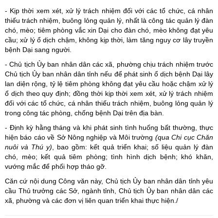
- Kịp thời xem xét, xử lý trách nhiệm đối với các tổ chức, cá nhân
thiếu trách nhiệm, buông lỏng quản lý, nhất là công tác quản lý đàn
chó, mèo; tiêm phòng vắc xin Dại cho đàn chó, mèo không đạt yêu
cầu; xử lý ổ dịch chậm, không kịp thời, làm tăng nguy cơ lây truyền
bệnh Dại sang người.
- Chủ tịch Ủy ban nhân dân các xã, phường chịu trách nhiệm trước
Chủ tịch Ủy ban nhân dân tỉnh nếu để phát sinh ổ dịch bệnh Dại lây
lan diện rộng, tỷ lệ tiêm phòng không đạt yêu cầu hoặc chậm xử lý
ổ dịch theo quy định; đồng thời kịp thời xem xét, xử lý trách nhiệm
đối với các tổ chức, cá nhân thiếu trách nhiệm, buông lỏng quản lý
trong công tác phòng, chống bệnh Dại trên địa bàn.
- Định kỳ hằng tháng và khi phát sinh tình huống bất thường, thực
hiện báo cáo về Sở Nông nghiệp và Môi trường
(qua Chi cục Chăn
nuôi và Thú y)
, bao gồm: kết quả triển khai; số liệu quản lý đàn
chó, mèo; kết quả tiêm phòng; tình hình dịch bệnh; khó khăn,
vướng mắc để phối hợp tháo gỡ.
Căn cứ nội dung Công văn này, Chủ tịch Ủy ban nhân dân tỉnh yêu
cầu Thủ trưởng các Sở, ngành tỉnh, Chủ tịch Ủy ban nhân dân các
xã, phường và các đơn vị liên quan triển khai thực hiện./