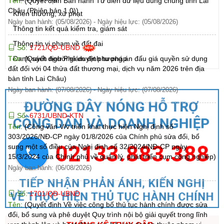
Tên:
(Quyết định Ban hành Từ điển dữ liệu dùng chung tỉnh Lai
Châu (Phiên bản 1.0))
Khen thưởng, xử phạt
Ngày ban hành: (05/08/2026)
-
Ngày hiệu lực: (05/08/2026)
Thông tin kết quả kiểm tra, giám sát
Thông tin vi phạm về đất đai
Số:
1721/QĐ-UBND
Tên:
(Quyết định Phê duyệt phương án đấu giá quyền sử dụng
Danh sách người giám định tư pháp
đất đối với 04 thửa đất thương mại, dịch vụ năm 2026 trên địa
bàn tỉnh Lai Châu)
Ngày ban hành: (07/08/2026)
-
Ngày hiệu lực: (07/08/2026)
Số:
6731/UBND-KTN
Tên:
(Công văn V/v triển khai thực hiện Nghị định số
303/2026/NĐ-CP ngày 01/8/2026 của Chính phủ sửa đổi, bổ
sung một số điều của Nghị định số 32/2024/NĐ-CP ngày
15/3/2024 của Chính phủ về quản lý, phát triển cụm công nghiệp)
Ngày ban hành: (06/08/2026)
Số:
1701/QĐ-UBND
Tên:
(Quyết định Về việc công bố thủ tục hành chính được sửa
đổi, bổ sung và phê duyệt Quy trình nội bộ giải quyết trong lĩnh