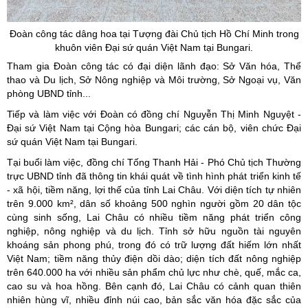
Đoàn công tác dâng hoa tại Tượng đài Chủ tịch Hồ Chí Minh trong
khuôn viên Đại sứ quán Việt Nam tại
Bungari.
Tham gia Đoàn công tác có đại diện lãnh đạo: Sở Văn hóa, Thể
thao và Du lịch, Sở Nông nghiệp và Môi trường, Sở Ngoại vụ, Văn
phòng UBND tỉnh...
Tiếp và làm việc với Đoàn có đồng chí Nguyễn Thị Minh Nguyệt -
Đại sứ Việt Nam tại Cộng hòa Bungari; các cán bộ, viên chức Đại
sứ quán Việt Nam tại Bungari.
Tại buổi làm việc, đồng chí Tống Thanh Hải - Phó Chủ tịch Thường
trực UBND tỉnh đã thông tin khái quát về tình hình phát triển kinh tế
- xã hội, tiềm năng, lợi thế của tỉnh Lai Châu. Với diện tích tự nhiên
trên 9.000 km², dân số khoảng 500 nghìn người gồm 20 dân tộc
cùng sinh sống, Lai Châu có nhiều tiềm năng phát triển công
nghiệp, nông nghiệp và du lịch. Tỉnh sở hữu nguồn tài nguyên
khoáng sản phong phú, trong đó có trữ lượng đất hiếm lớn nhất
Việt Nam; tiềm năng thủy điện dồi dào; diện tích đất nông nghiệp
trên 640.000 ha với nhiều sản phẩm chủ lực như chè, quế, mắc ca,
cao su và hoa hồng. Bên cạnh đó, Lai Châu có cảnh quan thiên
nhiên hùng vĩ, nhiều đỉnh núi cao, bản sắc văn hóa đặc sắc của