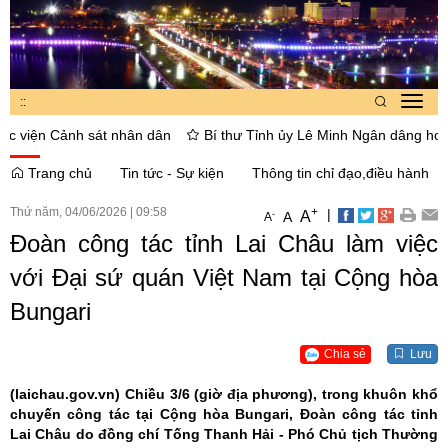
:
:
Toggl
navig
 Cảnh sát nhân dân
Bí thư Tỉnh ủy Lê Minh Ngân dâng hoa, thắp hươ
Trang chủ
Tin tức - Sự kiện
Thông tin chỉ đạo,điều hành
Thứ năm, 04/06/2026
|
09:58
+
|
A
-
A
A
Đoàn công tác tỉnh Lai Châu làm việc
với Đại sứ quán Việt Nam tại Cộng hòa
Bungari
Chia sẻ
Lưu
(laichau.gov.vn)
Chiều 3/6 (giờ địa phương), trong khuôn khổ
chuyến công tác tại Cộng hòa Bungari, Đoàn công tác tỉnh
Lai Châu do đồng chí Tống Thanh Hải - Phó Chủ tịch Thường