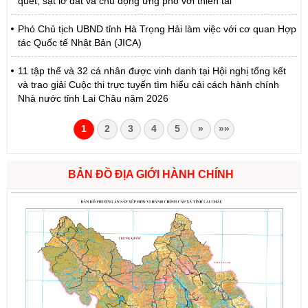
quét, sạt lở đất và chủ động ứng phó với thiên tai
Phó Chủ tịch UBND tỉnh Hà Trọng Hải làm việc với cơ quan Hợp
tác Quốc tế Nhật Bản (JICA)
11 tập thể và 32 cá nhân được vinh danh tại Hội nghị tổng kết
và trao giải Cuộc thi trực tuyến tìm hiểu cải cách hành chính
Nhà nước tỉnh Lai Châu năm 2026
1
2
3
4
5
»
»»
BẢN ĐỒ ĐỊA GIỚI HÀNH CHÍNH