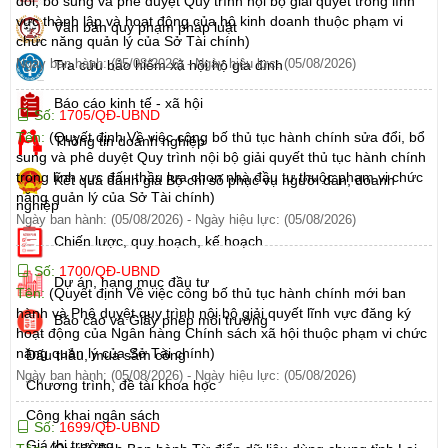
đổi, bổ sung và phê duyệt Quy trình nội bộ giải quyết trong lĩnh
vực thành lập và hoạt động của hộ kinh doanh thuộc phạm vi
Văn bản quy phạm pháp luật
chức năng quản lý của Sở Tài chính)
Ngày ban hành: (05/08/2026)
-
Ngày hiệu lực: (05/08/2026)
Tra cứu bảo hiểm xã hội hộ gia đình
Báo cáo kinh tế - xã hội
Số:
1705/QĐ-UBND
Tên:
(Quyết định Về việc công bố thủ tục hành chính sửa đổi, bổ
Thông tin doanh nghiệp
sung và phê duyệt Quy trình nội bộ giải quyết thủ tục hành chính
trong lĩnh vực đấu thầu lựa chọn nhà đầu tư thuộc phạm vi chức
Kết quả đánh giá Bộ chỉ số phục vụ người dân, doanh
năng quản lý của Sở Tài chính)
nghiệp
Ngày ban hành: (05/08/2026)
-
Ngày hiệu lực: (05/08/2026)
Chiến lược, quy hoạch, kế hoạch
Số:
1700/QĐ-UBND
Dự án, hạng mục đầu tư
Tên:
(Quyết định Về việc công bố thủ tục hành chính mới ban
hành và Phê duyệt quy trình nội bộ giải quyết lĩnh vực đăng ký
Báo cáo và Giấy phép môi trường
hoạt động của Ngân hàng Chính sách xã hội thuộc phạm vi chức
năng quản lý của Sở Tài chính)
Đấu thầu, mua sắm công
Ngày ban hành: (05/08/2026)
-
Ngày hiệu lực: (05/08/2026)
Chương trình, đề tài khoa học
Công khai ngân sách
Số:
1699/QĐ-UBND
Giá thị trường