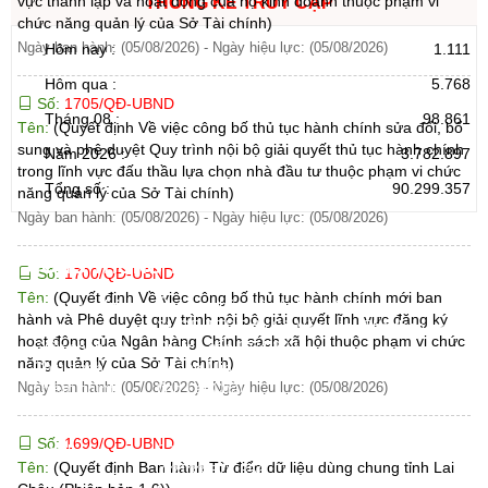
vực thành lập và hoạt động của hộ kinh doanh thuộc phạm vi
THỐNG KÊ TRUY CẬP
chức năng quản lý của Sở Tài chính)
Ngày ban hành: (05/08/2026)
-
Ngày hiệu lực: (05/08/2026)
Hôm nay :
1.111
Hôm qua :
5.768
Số:
1705/QĐ-UBND
Tháng 08 :
98.861
Tên:
(Quyết định Về việc công bố thủ tục hành chính sửa đổi, bổ
sung và phê duyệt Quy trình nội bộ giải quyết thủ tục hành chính
Năm 2026 :
3.782.897
trong lĩnh vực đấu thầu lựa chọn nhà đầu tư thuộc phạm vi chức
Tổng số :
90.299.357
năng quản lý của Sở Tài chính)
Ngày ban hành: (05/08/2026)
-
Ngày hiệu lực: (05/08/2026)
CỔNG THÔNG TIN ĐIỆN TỬ TỈNH LAI CHÂU
Số:
1700/QĐ-UBND
Tên:
(Quyết định Về việc công bố thủ tục hành chính mới ban
Cơ quan chủ
Ủy ban nhân dân tỉnh Lai Châu
hành và Phê duyệt quy trình nội bộ giải quyết lĩnh vực đăng ký
quản:
31/GP-TTĐT do Sở Văn hóa, Thể thao và
hoạt động của Ngân hàng Chính sách xã hội thuộc phạm vi chức
Giấy phép số:
Du lịch cấp 17/4/2026
năng quản lý của Sở Tài chính)
Chịu trách
Hoàng Minh Hải - Chánh Văn phòng UBND
Ngày ban hành: (05/08/2026)
-
Ngày hiệu lực: (05/08/2026)
nhiệm chính:
tỉnh Lai Châu
Trụ sở:
Tầng 1,2,3 nhà B - Trung tâm Hành chính -
Điện thoại | Fax:
Chính trị tỉnh Lai Châu
Số:
1699/QĐ-UBND
Email:
02133.876.337; 02133.876.359 |
Tên:
(Quyết định Ban hành Từ điển dữ liệu dùng chung tỉnh Lai
02133.876.356