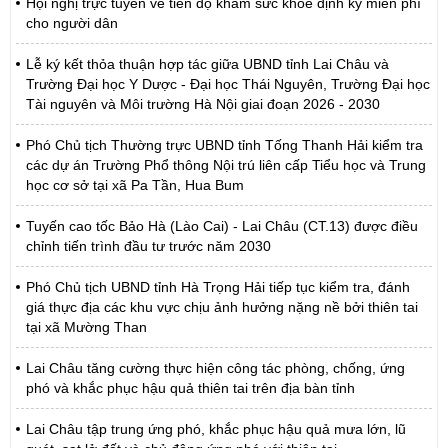
Hội nghị trực tuyến về tiến độ khám sức khỏe định kỳ miễn phí
cho người dân
Lễ ký kết thỏa thuận hợp tác giữa UBND tỉnh Lai Châu và
Trường Đại học Y Dược - Đại học Thái Nguyên, Trường Đại học
Tài nguyên và Môi trường Hà Nội giai đoạn 2026 - 2030
Phó Chủ tịch Thường trực UBND tỉnh Tống Thanh Hải kiểm tra
các dự án Trường Phổ thông Nội trú liên cấp Tiểu học và Trung
học cơ sở tại xã Pa Tần, Hua Bum
Tuyến cao tốc Bảo Hà (Lào Cai) - Lai Châu (CT.13) được điều
chỉnh tiến trình đầu tư trước năm 2030
Phó Chủ tịch UBND tỉnh Hà Trọng Hải tiếp tục kiểm tra, đánh
giá thực địa các khu vực chịu ảnh hưởng nặng nề bởi thiên tai
tại xã Mường Than
Lai Châu tăng cường thực hiện công tác phòng, chống, ứng
phó và khắc phục hậu quả thiên tai trên địa bàn tỉnh
Lai Châu tập trung ứng phó, khắc phục hậu quả mưa lớn, lũ