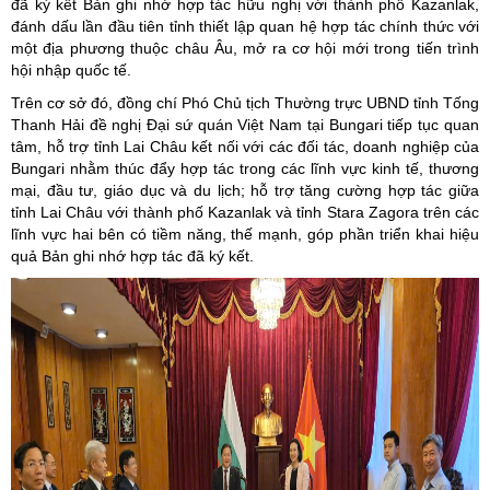
đã ký kết Bản ghi nhớ hợp tác hữu nghị với thành phố Kazanlak,
đánh dấu lần đầu tiên tỉnh thiết lập quan hệ hợp tác chính thức với
một địa phương thuộc châu Âu, mở ra cơ hội mới trong tiến trình
hội nhập quốc tế.
Trên cơ sở đó, đồng chí Phó Chủ tịch Thường trực UBND tỉnh Tống
Thanh Hải đề nghị Đại sứ quán Việt Nam tại Bungari tiếp tục quan
tâm, hỗ trợ tỉnh Lai Châu kết nối với các đối tác, doanh nghiệp của
Bungari nhằm thúc đẩy hợp tác trong các lĩnh vực kinh tế, thương
mại, đầu tư, giáo dục và du lịch; hỗ trợ tăng cường hợp tác giữa
tỉnh Lai Châu với thành phố Kazanlak và tỉnh Stara Zagora trên các
lĩnh vực hai bên có tiềm năng, thế mạnh, góp phần triển khai hiệu
quả Bản ghi nhớ hợp tác đã ký kết.