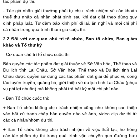
tác phẩm dự thi.
- Tác giả nhận giải thưởng phải tự chịu trách nhiệm về các khoản
thuế thu nhập cá nhân phát sinh sau khi đạt giải theo đúng quy
định pháp luật. Tự đảm bảo kinh phí đi lại, ăn nghỉ và mọi chi phí
cá nhân trong quá trình tham gia cuộc thi.
2.2 Đối với cơ quan chủ trì tổ chức, Ban tổ chức, Ban giám
khảo và Tổ thư ký
- Cơ quan chủ trì tổ chức cuộc thi:
Bản quyền các tác phẩm đạt giải thuộc về Sở Văn hóa, Thể thao và
Du lịch tỉnh Lai Châu. Sở Văn hóa, Thể thao và Du lịch tỉnh Lai
Châu được quyền sử dụng các tác phẩm đạt giải để phục vụ công
tác tuyên truyền, quảng bá, giới thiệu về du lịch tỉnh Lai Châu (phục
vụ phi lợi nhuận) mà không phải trả bất kỳ một chi phí nào.
- Ban Tổ chức cuộc thi:
+ Ban Tổ chức không chịu trách nhiệm cũng như không can thiệp
vào bất cứ tranh chấp bản quyền nào về ảnh, video clip dự thi từ
các cá nhân/nhóm dự thi.
+ Ban Tổ chức không chịu trách nhiệm về việc thất lạc; hư hỏng
các tác phẩm dự thi trong quá trình vận chuyển qua đường bưu