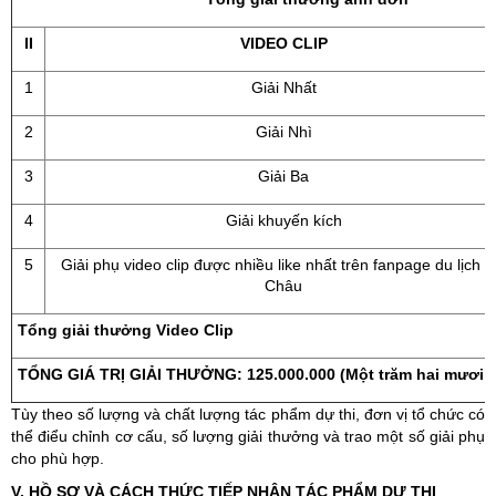
II
VIDEO CLIP
1
Giải Nhất
2
Giải Nhì
3
Giải Ba
4
Giải khuyến kích
5
Giải phụ video clip được nhiều like nhất trên fanpage du lịch L
Châu
Tổng giải thưởng Video Clip
TỔNG GIÁ TRỊ GIẢI THƯỞNG: 125.000.000 (Một trăm hai mươi l
Tùy theo số lượng và chất lượng tác phẩm dự thi, đơn vị tổ chức có
thể điểu chỉnh cơ cấu, số lượng giải thưởng và trao một số giải phụ
cho phù hợp.
V. HỒ SƠ VÀ CÁCH THỨC TIẾP NHẬN TÁC PHẨM DỰ THI