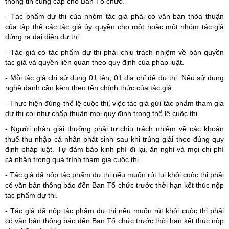
thông tin cung cấp cho Ban Tổ chức.
- Tác phẩm dự thi của nhóm tác giả phải có văn bản thỏa thuận
của tập thể các tác giả ủy quyền cho một hoặc một nhóm tác giả
đứng ra đại diện dự thi.
- Tác giả có tác phẩm dự thi phải chịu trách nhiệm về bản quyền
tác giả và quyền liên quan theo quy định của pháp luật.
- Mỗi tác giả chỉ sử dụng 01 tên, 01 địa chỉ để dự thi. Nếu sử dụng
nghệ danh cần kèm theo tên chính thức của tác giả.
- Thực hiện đúng thể lệ cuộc thi, việc tác giả gửi tác phẩm tham gia
dự thi coi như chấp thuận mọi quy định trong thể lệ cuộc thi
- Người nhận giải thưởng phải tự chịu trách nhiệm về các khoản
thuế thu nhập cá nhân phát sinh sau khi trúng giải theo đúng quy
định pháp luật. Tự đảm bảo kinh phí đi lại, ăn nghỉ và mọi chi phí
cá nhân trong quá trình tham gia cuộc thi.
- Tác giả đã nộp tác phẩm dự thi nếu muốn rút lui khỏi cuộc thi phải
có văn bản thông báo đến Ban Tổ chức trước thời hạn kết thúc nộp
tác phẩm dự thi.
- Tác giả đã nộp tác phẩm dự thi nếu muốn rút khỏi cuộc thi phải
có văn bản thông báo đến Ban Tổ chức trước thời hạn kết thúc nộp