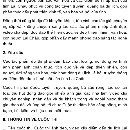
nhiên, con người, bản sắc văn hóa và các điểm đến hấp dẫn của
tỉnh Lai Châu phục vụ công tác tuyên truyền, quảng bá du lịch, góp
phần thúc đẩy phát triển kinh tế, văn hóa xã hội của tỉnh.
Đồng thời cũng là dịp để khuyến khích, tôn vinh các tác giả, chuyên
nghiệp và không chuyên sáng tác các tác phẩm nhiếp ảnh đẹp,
video clip đẹp, độc đáo thể hiện được vẻ đẹp thiên nhiên, văn hóa,
con người Lai Châu, góp phần đẩy mạnh phong trào sáng tác nghệ
thuật.
2. Yêu cầu
Các tác phẩm dự thi phải đảm bảo chất lượng, nội dung và hình
ảnh phản ánh chân thực, tích cực về vẻ đẹp thiên nhiên, con
người, đời sống văn hóa, các hoạt động du lịch, lễ hội truyền thống
và điểm đến du lịch nổi bật của tỉnh Lai Châu.
Cuộc thi phải được tuyên truyền, quảng bá sâu rộng, tạo sự lan
tỏa, thu hút đông đảo giới nhiếp ảnh gia, các nhà làm video clip
chuyên nghiệp, nhân dân và du khách trong và ngoài nước tham
gia, theo dõi và ủng hộ; tổ chức Cuộc thi đảm bảo công bằng, minh
bạch, tiết kiệm và hiệu quả thiết thực.
II. THÔNG TIN VỀ CUỘC THI
1. Tên cuộc thi: Cuộc thi ảnh đẹp, video clip điểm đến du lịch Lai