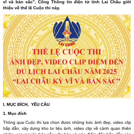
vĩ và bản sắc”. Cổng Thông tin điện tử tỉnh Lai Châu giới
thiệu về thể lệ Cuộc thi này.
I. MỤC ĐÍCH, YÊU CẦU
1. Mục đích
Thông qua Cuộc thi lựa chọn được những bức ảnh đẹp, video clip
hấp dẫn, xây dựng kho tư liệu ảnh, video clip về cảnh quan thiên