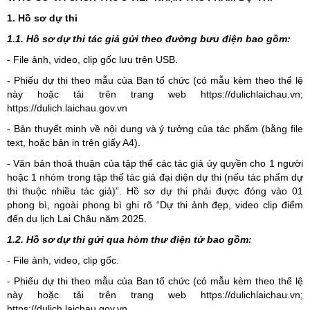
1. Hồ sơ dự thi
1.1. Hồ sơ dự thi tác giả gửi theo đường bưu điện bao gồm:
- File ảnh, video, clip gốc lưu trên USB.
- Phiếu dự thi theo mẫu của Ban tổ chức (có mẫu kèm theo thể lệ
này hoặc tải trên trang web https://dulichlaichau.vn;
https://dulich.laichau.gov.vn
- Bản thuyết minh về nội dung và ý tưởng của tác phẩm (bằng file
text, hoặc bản in trên giấy A4).
- Văn bản thoả thuận của tập thể các tác giả ủy quyền cho 1 người
hoặc 1 nhóm trong tập thể tác giả đại diện dự thi (nếu tác phẩm dự
thi thuộc nhiều tác giả)”. Hồ sơ dự thi phải được đóng vào 01
phong bì, ngoài phong bì ghi rõ “Dự thi ảnh đẹp, video clip điểm
đến du lịch Lai Châu năm 2025.
1.2. Hồ sơ dự thi gửi qua hòm thư điện tử bao gồm:
- File ảnh, video, clip gốc.
- Phiếu dự thi theo mẫu của Ban tổ chức (có mẫu kèm theo thể lệ
này hoặc tải trên trang web https://dulichlaichau.vn;
https://dulich.laichau.gov.vn