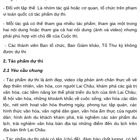
- Đối với tập thể: Là nhóm tác giả hoặc cơ quan, tổ chức trên phạm
vi toàn quốc có tác phẩm dự thi.
- Mỗi tác giả có thể tham gia nhiều tác phẩm; tham gia một trong
hai nội dung hoặc tham gia cả hai nội dung (ảnh và video) nhưng
phải phù hợp với chủ đề của Cuộc thi.
- Các thành viên Ban tổ chức, Ban Giám khảo, Tổ Thư ký không
được dự thi.
2. Tác phẩm dự thi
2.1 Yêu cầu chung
- Tác phẩm dự thi là ảnh đẹp, video clip phản ánh chân thực về vẻ
đẹp thiên nhiên, văn hóa, con người Lai Châu; khám phá các giá trị
văn hóa, các tiềm năng lợi thế phát triển du lịch của tỉnh Lai Châu;
lễ hội văn hóa, những khoảnh khắc về cuộc sống, văn hóa các dân
tộc, nét sinh hoạt văn hóa thường ngày, phong tục tập quán, các
hình thức văn hóa, văn nghệ dân gian, văn hóa ẩm thực của người
dân; hình ảnh du khách khám phá, trải nghiệm các sản phẩm du
lịch, trải nghiệm văn hóa bản địa tại những điểm đến du lịch trên
địa bàn tỉnh Lai Châu.
- Tác phẩm dự thi phải có tên (chủ đề), đảm bảo chất lượng, có bố