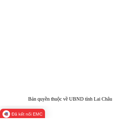
CỔNG THÔNG TIN ĐIỆN TỬ TỈNH LAI CHÂU
Cơ quan chủ
Ủy ban nhân dân tỉnh Lai Châu
quản:
31/GP-TTĐT do Sở Văn hóa, Thể thao và
Giấy phép số:
Du lịch cấp 17/4/2026
Chịu trách
Hoàng Minh Hải - Chánh Văn phòng UBND
nhiệm chính:
tỉnh Lai Châu
Trụ sở:
Tầng 1,2,3 nhà B - Trung tâm Hành chính -
Điện thoại | Fax:
Chính trị tỉnh Lai Châu
Email:
02133.876.337; 02133.876.359 |
02133.876.356
laichau@chinhphu.vn
Bản quyền thuộc về UBND tỉnh Lai Châu
Đã kết nối EMC