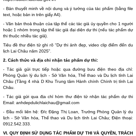
- Bản thuyết minh về nội dung và ý tưởng của tác phẩm (bằng file
text, hoặc bản in trên giấy A4).
- Văn bản thoả thuận của tập thể các tác giả ủy quyền cho 1 người
hoặc 1 nhóm trong tập thể tác giả đại diện dự thi (nếu tác phẩm dự
thi thuộc nhiều tác giả).
Tiêu đề thư điện tử ghi rõ “Dự thi ảnh đẹp, video clip điểm đến du
lịch Lai Châu năm 2025".
2. Cách thức và địa chỉ nhận tác phẩm dự thi:
- Tác giả gửi trực tiếp hoặc qua đường bưu điện theo địa chỉ:
Phòng Quản lý du lịch - Sở Văn hóa, Thể thao và Du lịch tỉnh Lai
Châu (Tầng 4 nhà D Khu Trung tâm Hành chính Chính trị tỉnh Lai
Châu.
- Tác giả gửi qua địa chỉ hòm thư điện tử nhận tác phẩm dự thi
Email: anhdepdulichlaichau@gmail.com
- Đầu mối liên hệ: Đ/c Đặng Thị Loan, Trưởng Phòng Quản lý du
lịch - Sở Văn hóa, Thể thao và Du lịch tỉnh Lai Châu; Điện thoại:
0912.542.333.
VI. QUY ĐỊNH SỬ DỤNG TÁC PHẨM DỰ THI VÀ QUYỀN, TRÁCH