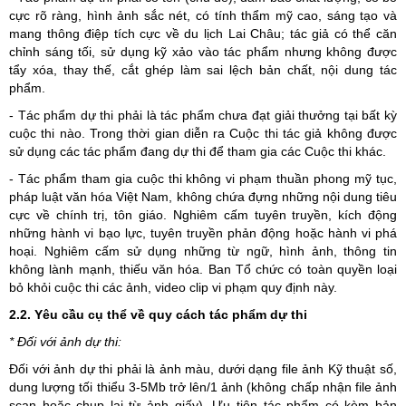
cực rõ ràng, hình ảnh sắc nét, có tính thẩm mỹ cao, sáng tạo và
mang thông điệp tích cực về du lịch Lai Châu; tác giả có thể căn
chỉnh sáng tối, sử dụng kỹ xảo vào tác phẩm nhưng không được
tẩy xóa, thay thế, cắt ghép làm sai lệch bản chất, nội dung tác
phẩm.
- Tác phẩm dự thi phải là tác phẩm chưa đạt giải thưởng tại bất kỳ
cuộc thi nào. Trong thời gian diễn ra Cuộc thi tác giả không được
sử dụng các tác phẩm đang dự thi để tham gia các Cuộc thi khác.
- Tác phẩm tham gia cuộc thi không vi phạm thuần phong mỹ tục,
pháp luật văn hóa Việt Nam, không chứa đựng những nội dung tiêu
cực về chính trị, tôn giáo. Nghiêm cấm tuyên truyền, kích động
những hành vi bạo lực, tuyên truyền phản động hoặc hành vi phá
hoại. Nghiêm cấm sử dụng những từ ngữ, hình ảnh, thông tin
không lành mạnh, thiếu văn hóa. Ban Tổ chức có toàn quyền loại
bỏ khỏi cuộc thi các ảnh, video clip vi phạm quy định này.
2.2. Yêu cầu cụ thể về quy cách tác phẩm dự thi
* Đối với ảnh dự thi:
Đối với ảnh dự thi phải là ảnh màu, dưới dạng file ảnh Kỹ thuật số,
dung lượng tối thiểu 3-5Mb trở lên/1 ảnh (không chấp nhận file ảnh
scan hoặc chụp lại từ ảnh giấy). Ưu tiên tác phẩm có kèm bản