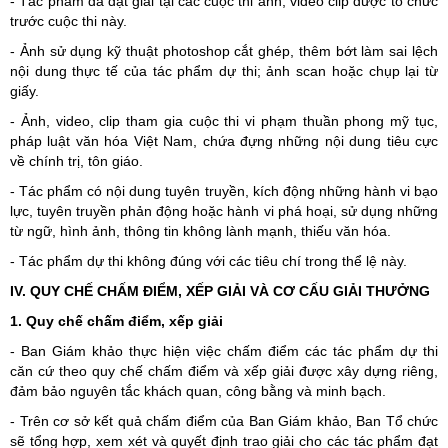
- Tác phẩm đã đạt giải tại các cuộc thi ảnh, video clip được tổ chức
trước cuộc thi này.
- Ảnh sử dụng kỹ thuật photoshop cắt ghép, thêm bớt làm sai lệch
nội dung thực tế của tác phẩm dự thi; ảnh scan hoặc chụp lại từ
giấy.
- Ảnh, video, clip tham gia cuộc thi vi phạm thuần phong mỹ tục,
pháp luật văn hóa Việt Nam, chứa đựng những nội dung tiêu cực
về chính trị, tôn giáo.
- Tác phẩm có nội dung tuyên truyền, kích động những hành vi bạo
lực, tuyên truyền phản động hoặc hành vi phá hoại, sử dụng những
từ ngữ, hình ảnh, thông tin không lành mạnh, thiếu văn hóa.
- Tác phẩm dự thi không đúng với các tiêu chí trong thể lệ này.
IV. QUY CHẾ CHẤM ĐIỂM, XẾP GIẢI VÀ CƠ CẤU GIẢI THƯỞNG
1. Quy chế chấm điểm, xếp giải
- Ban Giám khảo thực hiện việc chấm điểm các tác phẩm dự thi
căn cứ theo quy chế chấm điểm và xếp giải được xây dựng riêng,
đảm bảo nguyên tắc khách quan, công bằng và minh bạch.
- Trên cơ sở kết quả chấm điểm của Ban Giám khảo, Ban Tổ chức
sẽ tổng hợp, xem xét và quyết định trao giải cho các tác phẩm đạt