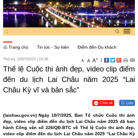
:
:
Toggl
navig
Trang chủ
Tin tức - Sự kiện
Điểm đến-Du khách
Thứ ba, 15/07/2025
|
10:36
+
|
A
-
A
A
Thể lệ Cuộc thi ảnh đẹp, video clip điểm
đến du lịch Lai Châu năm 2025 “Lai
Châu Kỳ vĩ và bản sắc”
Chia sẻ
Lưu
(laichau.gov.vn)
Ngày 10/7/2025, Ban Tổ chức Cuộc thi ảnh
đẹp, video clip điểm đến du lịch Lai Châu năm 2025 đã ban
hành Công văn số 226/QĐ-BTC về Thể lệ Cuộc thi ảnh đẹp,
video clip điểm đến du lịch Lai Châu năm 2025 “Lai Châu Kỳ