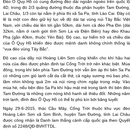
Đèo Ô Quy Hồ có cung đường đèo dài ngoằn ngoèo trên quốc lộ
4D, trong đó 2/3 quãng đường thuộc địa phận huyện Tam Đường,
Lai Châu, 1/3 còn lại nằm ở phía thị xã Sa Pa, tỉnh Lào Cai. Đây có
lẽ là một con đèo giữ kỷ lục về độ dài tại vùng núi Tây Bắc Việt
Nam, với chiều dài lên tới gần 50km, dài hơn cả đèo Pha Đin (dài
32km, nằm ở ranh giới tỉnh Sơn La và Điện Biên) hay đèo Khau
Phạ (gần 40km, thuộc Yên Bái). Độ cao, sự hiểm trở và chiều dài
của Ô Quy Hồ khiến đèo được mệnh danh không chính thống là
“vua đèo vùng Tây Bắc”.
Độ cao của dãy núi Hoàng Liên Sơn cũng khiến cho khí hậu hai
nửa của đèo được phân định tại Cổng Trời trở nên khác biệt. Mùa
đông, trong khi bên phía Tam Đường trời vẫn ấm áp thì bên Sa Pa
có những cơn gió lạnh cắt da cắt thịt, cả ngày sương mù bao phủ,
tầm nhìn không quá 2m và núi rừng chìm ngập trong mây. Vào
mùa hè, nếu bên đèo Sa Pa khí hậu mát mẻ trong lành thì bên đèo
Tam Đường là những cơn nóng khô hanh sẽ thiêu đốt. Những năm
trời lạnh, đỉnh đèo Ô Quy Hồ có thể bị phủ kín bởi băng tuyết.
Ngày 29-6-2015, thác Cầu Mây, Cổng Trời thuộc khu vực đèo
Hoàng Liên Sơn xã Sơn Bình, huyện Tam Đường, tỉnh Lai Châu
được công nhận là Danh lam thắng cảnh cấp quốc gia theo Quyết
định số 2248/QĐ-BVHTTDL.