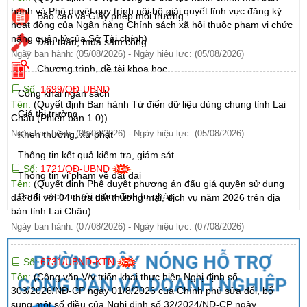
hành và Phê duyệt quy trình nội bộ giải quyết lĩnh vực đăng ký
Báo cáo và Giấy phép môi trường
hoạt động của Ngân hàng Chính sách xã hội thuộc phạm vi chức
năng quản lý của Sở Tài chính)
Đấu thầu, mua sắm công
Ngày ban hành: (05/08/2026)
-
Ngày hiệu lực: (05/08/2026)
Chương trình, đề tài khoa học
Số:
1699/QĐ-UBND
Công khai ngân sách
Tên:
(Quyết định Ban hành Từ điển dữ liệu dùng chung tỉnh Lai
Giá thị trường
Châu (Phiên bản 1.0))
Ngày ban hành: (05/08/2026)
-
Ngày hiệu lực: (05/08/2026)
Khen thưởng, xử phạt
Thông tin kết quả kiểm tra, giám sát
Số:
1721/QĐ-UBND
Thông tin vi phạm về đất đai
Tên:
(Quyết định Phê duyệt phương án đấu giá quyền sử dụng
Danh sách người giám định tư pháp
đất đối với 04 thửa đất thương mại, dịch vụ năm 2026 trên địa
bàn tỉnh Lai Châu)
Ngày ban hành: (07/08/2026)
-
Ngày hiệu lực: (07/08/2026)
Số:
6731/UBND-KTN
Tên:
(Công văn V/v triển khai thực hiện Nghị định số
303/2026/NĐ-CP ngày 01/8/2026 của Chính phủ sửa đổi, bổ
sung một số điều của Nghị định số 32/2024/NĐ-CP ngày