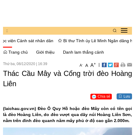
:
:
Toggl
navig
 viện Cảnh sát nhân dân
Bí thư Tỉnh ủy Lê Minh Ngân dâng hoa, th
Trang chủ
Giới thiệu
Danh lam thắng cảnh
Thứ ba, 08/12/2020
|
16:39
+
|
A
-
A
A
Thác Cầu Mây và Cổng trời đèo Hoàng
Liên
Chia sẻ
Lưu
(laichau.gov.vn)
Đèo Ô Quy Hồ hoặc đèo Mây còn có tên gọi
là đèo Hoàng Liên, do đèo vượt qua dãy núi Hoàng Liên Sơn,
nằm trên đỉnh đèo quanh năm mây phủ ở độ cao gần 2.000m.