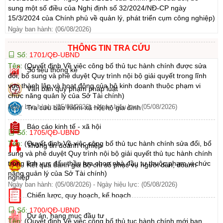
sung một số điều của Nghị định số 32/2024/NĐ-CP ngày
15/3/2024 của Chính phủ về quản lý, phát triển cụm công nghiệp)
Ngày ban hành: (06/08/2026)
THÔNG TIN TRA CỨU
Số:
1701/QĐ-UBND
Tên:
(Quyết định Về việc công bố thủ tục hành chính được sửa
Số liệu thống kê
đổi, bổ sung và phê duyệt Quy trình nội bộ giải quyết trong lĩnh
vực thành lập và hoạt động của hộ kinh doanh thuộc phạm vi
Văn bản quy phạm pháp luật
chức năng quản lý của Sở Tài chính)
Ngày ban hành: (05/08/2026)
-
Ngày hiệu lực: (05/08/2026)
Tra cứu bảo hiểm xã hội hộ gia đình
Báo cáo kinh tế - xã hội
Số:
1705/QĐ-UBND
Tên:
(Quyết định Về việc công bố thủ tục hành chính sửa đổi, bổ
Thông tin doanh nghiệp
sung và phê duyệt Quy trình nội bộ giải quyết thủ tục hành chính
trong lĩnh vực đấu thầu lựa chọn nhà đầu tư thuộc phạm vi chức
Kết quả đánh giá Bộ chỉ số phục vụ người dân, doanh
năng quản lý của Sở Tài chính)
nghiệp
Ngày ban hành: (05/08/2026)
-
Ngày hiệu lực: (05/08/2026)
Chiến lược, quy hoạch, kế hoạch
Số:
1700/QĐ-UBND
Dự án, hạng mục đầu tư
Tên:
(Quyết định Về việc công bố thủ tục hành chính mới ban