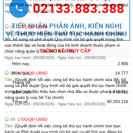
15/3/2024 của Chính phủ về quản lý, phát triển cụm công nghiệp)
Ngày ban hành: (06/08/2026)
Số:
1701/QĐ-UBND
Tên:
(Quyết định Về việc công bố thủ tục hành chính được sửa
đổi, bổ sung và phê duyệt Quy trình nội bộ giải quyết trong lĩnh
vực thành lập và hoạt động của hộ kinh doanh thuộc phạm vi
THỐNG KÊ TRUY CẬP
chức năng quản lý của Sở Tài chính)
Ngày ban hành: (05/08/2026)
-
Ngày hiệu lực: (05/08/2026)
Hôm nay :
2.906
Số:
1705/QĐ-UBND
Hôm qua :
14.777
Tên:
(Quyết định Về việc công bố thủ tục hành chính sửa đổi, bổ
Tháng 08 :
94.888
sung và phê duyệt Quy trình nội bộ giải quyết thủ tục hành chính
trong lĩnh vực đấu thầu lựa chọn nhà đầu tư thuộc phạm vi chức
Năm 2026 :
3.776.756
năng quản lý của Sở Tài chính)
Tổng số :
90.293.216
Ngày ban hành: (05/08/2026)
-
Ngày hiệu lực: (05/08/2026)
Số:
1700/QĐ-UBND
CỔNG THÔNG TIN ĐIỆN TỬ TỈNH LAI CHÂU
Tên:
(Quyết định Về việc công bố thủ tục hành chính mới ban
hành và Phê duyệt quy trình nội bộ giải quyết lĩnh vực đăng ký