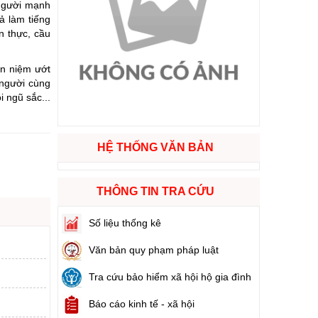
 người mạnh
ả làm tiếng
n thực, cầu
ào cuộc sống
hóa XVI và đại biểu Hội đồng nhân dân các cấp nhiệm kỳ 2026 - 2031
an niệm ướt
 người cùng
 ngũ sắc...
ng
HỆ THỐNG VĂN BẢN
g hàng Việt Nam
THÔNG TIN TRA CỨU
Số liệu thống kê
Văn bản quy phạm pháp luật
Tra cứu bảo hiểm xã hội hộ gia đình
Báo cáo kinh tế - xã hội