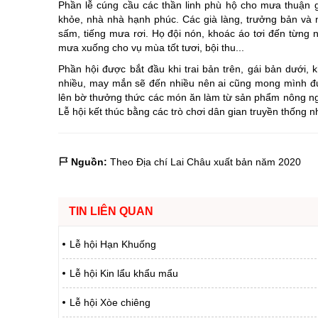
Phần lễ cúng cầu các thần linh phù hộ cho mưa thuận g
Chuyên đề tổ
khỏe, nhà nhà hạnh phúc. Các già làng, trưởng bản và nam
sấm, tiếng mưa rơi. Họ đội nón, khoác áo tơi đến từng n
mưa xuống cho vụ mùa tốt tươi, bội thu...
Phần hội được bắt đầu khi trai bản trên, gái bản dưới, 
nhiều, may mắn sẽ đến nhiều nên ai cũng mong mình đư
lên bờ thưởng thức các món ăn làm từ sản phẩm nông ngh
Lễ hội kết thúc bằng các trò chơi dân gian truyền thống n
Nguồn:
Theo Địa chí Lai Châu xuất bản năm 2020
TIN LIÊN QUAN
Lễ hội Hạn Khuống
Lễ hội Kin lẩu khẩu mẩu
Lễ hội Xòe chiêng