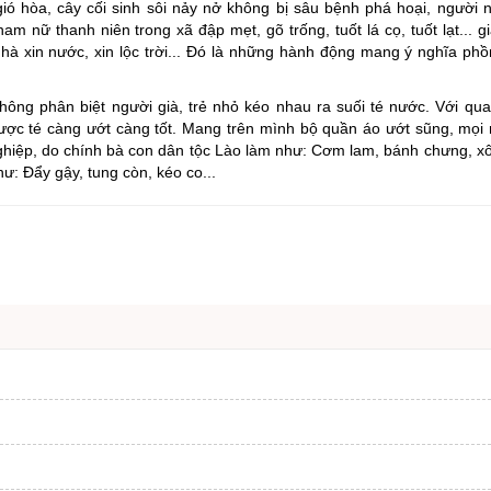
ió hòa, cây cối sinh sôi nảy nở không bị sâu bệnh phá hoại, người
ng hợp
Giảm nghèo bền vững
 nữ thanh niên trong xã đập mẹt, gõ trống, tuốt lá cọ, tuốt lạt... gi
hà xin nước, xin lộc trời... Đó là những hành động mang ý nghĩa phồ
Đưa nghị quyết của Đảng v
Bầu cử đại biểu Quốc hội k
không phân biệt người già, trẻ nhỏ kéo nhau ra suối té nước. Với qu
ợc té càng ướt càng tốt. Mang trên mình bộ quần áo ướt sũng, mọi
Đại hội Đảng các cấp
iệp, do chính bà con dân tộc Lào làm như: Cơm lam, bánh chưng, xôi
Gia đình hạnh phúc bền vữ
hư: Đẩy gậy, tung còn, kéo co...
An toàn thông tin
Thông tin biên giới
Người Việt Nam ưu tiên dùn
Điểm báo
Phóng sự ảnh
Chuyên mục khác