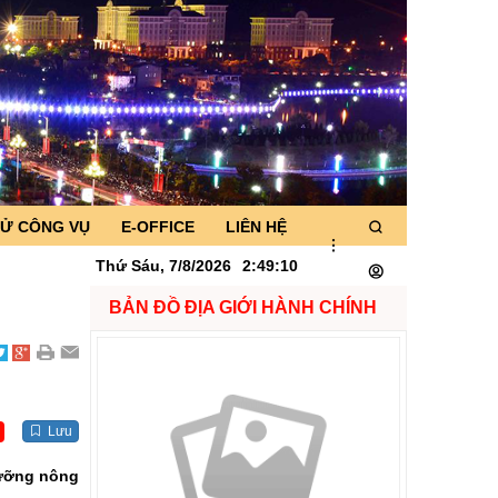
TỬ CÔNG VỤ
E-OFFICE
LIÊN HỆ
Thứ Sáu, 7/8/2026
2
:
49
:
11
BẢN ĐỒ ĐỊA GIỚI HÀNH CHÍNH
Lưu
gưỡng nông