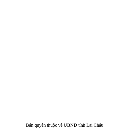
CHÂU
i Châu
óa, Thể thao và Du lịch cấp 17/4/2026
 Văn phòng UBND tỉnh Lai Châu
 tâm Hành chính - Chính trị tỉnh Lai Châu
76.359 | 02133.876.356
Bản quyền thuộc về UBND tỉnh Lai Châu